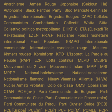
,
,
Anarchisme
Armée Rouge Japonaise (Sekigun Ha)
,
,
,
Autonomie
Black Panther Party
Bloc Marxiste-Léniniste
,
,
,
Brigades Internationales
Brigades Rouges
CAPC
Cellules
,
,
Communistes Combattantes
Collectif Wotta Sitta
,
,
Collettivo politico metropolitano
DHKP-C
ETA (Euskadi Ta
,
,
,
,
Askatasuna)
EZLN
F.R.A.P
Fascisme
Fonds monétaire
,
,
,
international
Front Populaire
GRAPO
Internationale
,
,
,
communiste
Internationale syndicale rouge
Jésuites
,
,
,
,
Khmers rouges
Kominform
KPD
L’Izostat
La Parole au
,
,
,
,
,
Peuple (PAP)
LCR
Lotta continua
MLPD
MLSPB
,
,
,
,
Mouvement du 2 Juin
Mouvement Islam
MPP
MRI
,
,
,
MRPP
National-bolchevisme
National-socialisme
,
,
Nationalisme flamand
Nieuw-Vlaamse Alliantie (N-VA)
,
,
,
,
Nuclei Armati Proletari
Odio de clase
OMS
Operaïsme
,
,
,
OTAN
P.C.E.(m-l)
Parti Communiste de Belgique
Parti
,
,
Communiste de Chine
Parti Communiste de France (mlm)
,
,
Parti Communiste du Pérou
Parti Ouvrier Belge (POB)
,
,
,
,
,
,
PCB [Grippa]
PCE(ml)
PCE(r)
PCF
PCI(M)
PCMLB
PCP-