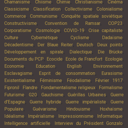
,
,
,
,
,
Chamanisme
Chiisme
Chimie
Christianisme
Cinéma
,
,
,
,
Classicisme
Classification
Collectivisme
Colonialisme
,
,
,
Commerce
Communisme
Conquête spatiale soviétique
,
,
,
Constructivisme
Convention de Ramsar
COP23
,
,
,
,
Corporatisme
Cosmologie
COVID-19
Crise capitaliste
,
,
,
,
Culture
Cybernétique
Cyclisme
Dadaïsme
,
,
,
,
Décadentisme
Der Blaue Reiter
Deutsch
Deux points
,
,
,
Développement en spirale
Dialectique
Die Brücke
,
,
,
,
Documents du PCP
Ecocide
Ecole de Francfort
Ecologie
,
,
,
,
Economie
Education
English
Environnement
,
,
,
Esclavagisme
Esprit de consommation
Eurasisme
,
,
,
,
Existentialisme
Féminisme
Féodalisme
Février 1917
,
,
,
,
Fipronil
Flandre
Fondamentalisme religieux
Formalisme
,
,
,
,
Futurisme
G20
Gauchisme
Guérillas Urbaines
Guerre
,
,
,
d'Espagne
Guerre hybride
Guerre impérialiste
Guerre
,
,
,
,
Populaire
Guévarisme
Hindouisme
Hoxhaïsme
,
,
,
,
Idéalisme
Impérialisme
Impressionnisme
Informatique
,
,
Intelligence artificielle
Interview du Président Gonzalo