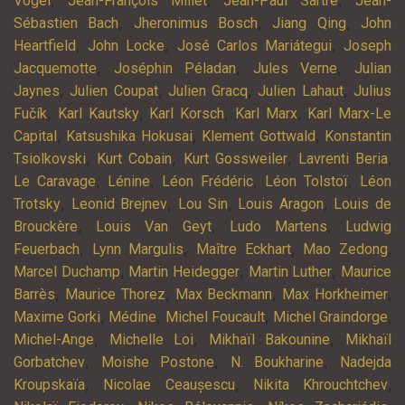
,
,
,
Vogel
Jean-François Millet
Jean-Paul Sartre
Jean-
,
,
,
Sébastien Bach
Jheronimus Bosch
Jiang Qing
John
,
,
,
Heartfield
John Locke
José Carlos Mariátegui
Joseph
,
,
,
Jacquemotte
Joséphin Péladan
Jules Verne
Julian
,
,
,
,
Jaynes
Julien Coupat
Julien Gracq
Julien Lahaut
Julius
,
,
,
,
Fučík
Karl Kautsky
Karl Korsch
Karl Marx
Karl Marx-Le
,
,
,
Capital
Katsushika Hokusai
Klement Gottwald
Konstantin
,
,
,
,
Tsiolkovski
Kurt Cobain
Kurt Gossweiler
Lavrenti Beria
,
,
,
,
Le Caravage
Lénine
Léon Frédéric
Léon Tolstoï
Léon
,
,
,
,
Trotsky
Leonid Brejnev
Lou Sin
Louis Aragon
Louis de
,
,
,
Brouckère
Louis Van Geyt
Ludo Martens
Ludwig
,
,
,
,
Feuerbach
Lynn Margulis
Maître Eckhart
Mao Zedong
,
,
,
Marcel Duchamp
Martin Heidegger
Martin Luther
Maurice
,
,
,
,
Barrès
Maurice Thorez
Max Beckmann
Max Horkheimer
,
,
,
,
Maxime Gorki
Médine
Michel Foucault
Michel Graindorge
,
,
,
Michel-Ange
Michelle Loi
Mikhaïl Bakounine
Mikhaïl
,
,
,
Gorbatchev
Moishe Postone
N. Boukharine
Nadejda
,
,
,
Kroupskaïa
Nicolae Ceaușescu
Nikita Khrouchtchev