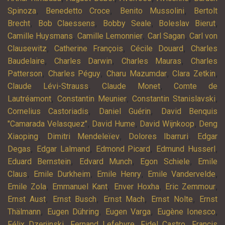
,
,
,
Spinoza
Benedetto Croce
Benito Mussolini
Bertolt
,
,
,
,
Brecht
Bob Claessens
Bobby Seale
Boleslav Bierut
,
,
,
Camille Huysmans
Camille Lemonnier
Carl Sagan
Carl von
,
,
,
Clausewitz
Catherine François
Cécile Douard
Charles
,
,
,
Baudelaire
Charles Darwin
Charles Mauras
Charles
,
,
,
,
Patterson
Charles Péguy
Charu Mazumdar
Clara Zetkin
,
,
Claude Lévi-Strauss
Claude Monet
Comte de
,
,
,
Lautréamont
Constantin Meunier
Constantin Stanislavski
,
,
Cornelius Castoriadis
Daniel Guérin
David Benquis
,
,
,
"Camarada Velasquez"
David Hume
David Wijnkoop
Deng
,
,
,
Xiaoping
Dimitri Mendeleïev
Dolores Ibarruri
Edgar
,
,
,
,
Degas
Edgar Lalmand
Edmond Picard
Edmund Husserl
,
,
,
Eduard Bernstein
Edvard Munch
Egon Schiele
Emile
,
,
,
,
Claus
Emile Durkheim
Emile Henry
Emile Vandervelde
,
,
,
,
Emile Zola
Emmanuel Kant
Enver Hoxha
Eric Zemmour
,
,
,
,
Ernst Aust
Ernst Busch
Ernst Mach
Ernst Nolte
Ernst
,
,
,
,
Thälmann
Eugen Dühring
Eugen Varga
Eugène Ionesco
,
,
,
Félix Dzerjinski
Fernand Lefebvre
Fidel Castro
Francis