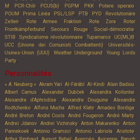
,
,
,
,
,
,
M
PCR-Chili
PCUS(b)
PGPM
PKK
Potere operaio
,
,
,
,
,
POUM
Prima Linéa
PSL/LSP
PTB
PYD
Revolutionäre
,
,
,
Zellen
Rote Armee Fraktion
Rote Zora
Roter
,
,
,
Frontkämpferbund
Secours Rouge
Social-démocratie
,
,
,
,
STIB
Syndicalisme révolutionnaire
Tupamaros
UC(ML)B
,
UCC (Unione dei Comunisti Combattenti)
Universités-
,
,
Usines-Union (UUU)
Weather Underground
Young Lords
,
Party
Personnalités
,
,
,
,
,
« A. Neuberg »
Akram Yari
Al-Fârâbî
Al-Kindi
Alain Badiou
,
,
,
Albert Camus
Alexander Dubček
Alexandra Kollontai
,
,
Alexandre d’Aphrodise
Alexandre Douguine
Alexandre
,
,
,
,
Rodtchenko
Alfons Mucha
Alfred Klahr
Amadeo Bordiga
,
,
,
,
André Breton
André Cools
André Fougeron
André Marty
,
,
,
Andreï Jdanov
Andreï Vichinsky
Anton Makarenko
Anton
,
,
,
,
Pannekoek
Antonio Gramsci
Antonio Labriola
Aristote
,
,
,
,
Arthur Rimbaud
August Bebel
Averroès
Avicenne
Baruch