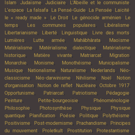
,
,
,
,
Islam
Judaïsme
Judiciaire
L'Abeille et le communiste
,
,
,
,
,
L’espace
La falsafa
La Pensé-Guide
La Pensée
Laïcité
,
,
,
le « ready made »
Le Droit
Le génocide arménien
Le
,
,
,
temps
Les communes populaires
Libéralisme
,
,
,
,
Libertarianisme
Liberté
Linguistique
Livre des morts
,
,
,
,
Lumières
Lutte armée
Mahâbhârata
Maoïsme
,
,
Matérialisme
Matérialisme dialectique
Matérialisme
,
,
,
,
historique
Matière vivante
Matriarcat
Migration
,
,
,
,
Monarchie
Monisme
Monothéisme
Municipalisme
,
,
,
,
Musique
Nationalisme
Naturalisme
Nederlands
Néo-
,
,
,
,
classicisme
Néo-darwinisme
Nihilisme
Noël
Notion
,
,
,
,
d’organisation
Notion de reflet
Nucléaire
Octobre 1917
,
,
,
,
Opportunisme
Patriarcat
Patriotisme
Pédagogie
,
,
,
Peinture
Petite-bourgeoisie
Phénoménologie
,
,
,
Philosophie
Photosynthèse
Physique
Physique
,
,
,
,
,
quantique
Planification
Poésie
Politique
Polythéisme
,
,
,
Positivisme
Post-modernisme
Prachandisme
Principes
,
,
,
,
du mouvement
Proletkult
Prostitution
Protestantisme