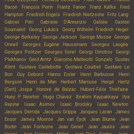
,
,
,
,
Bacon
François Perin
Frantz Fanon
Franz Kafka
Fred
,
,
,
,
Hampton
Friedrich Engels
Friedrich Nietzsche
Fritz Lang
,
,
,
Gabriel Péri
Gabriele D'Annunzio
Galilée
Gaston
,
,
,
Soumialot
Georg Lukács
Georg Wilhelm Friedrich Hegel
,
,
,
George Berkeley
George Jackson
George Mosse
George
,
,
,
Orwell
Georges Eugène Haussmann
Georges Laugée
,
,
,
Georges Politzer
Georges Sorel
Georgi Dimitrov
Georgi
,
,
,
,
Plekhanov
Gerd Arntz
Giacomo Matteotti
Gonzalo
Gustav
,
,
,
Klimt
Gustave Caillebotte
Gustave Courbet
Gustave Le
,
,
,
,
Bon
Guy Debord
Hanns Eisler
Henri Barbusse
Henri
,
,
,
,
Bergson
Henri de Man
Herbert Marcuse
Hergé
Hertz
,
,
,
(Gert) Jospa
Honoré de Balzac
Hubert-Félix Thiéfaine
,
,
,
Huey P. Newton
Hugo Chàvez
Ibrahim Kaypakkaya
Ilya
,
,
,
,
Repine
Isaac Asimov
Isaac Brodsky
Isaac Newton
,
,
,
Jacques Derrida
Jacques Grippa
Jacques Lacan
James
,
,
,
,
Ensor
James Monroe
Jan van Eyck
Jean Blume
Jean
,
,
,
,
Bodin
Jean Fonteyne
Jean Genet
Jean Jaurès
Jean