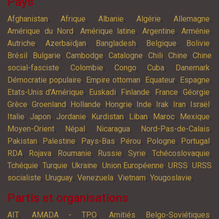
Pays
,
,
,
,
,
Afghanistan
Afrique
Albanie
Algérie
Allemagne
,
,
,
,
Amérique du Nord
Amérique latine
Argentine
Arménie
,
,
,
,
,
Autriche
Azerbaïdjan
Bangladesh
Belgique
Bolivie
,
,
,
,
,
,
Brésil
Bulgarie
Cambodge
Catalogne
Chili
Chine
Chine
,
,
,
,
,
social-fasciste
Colombie
Congo
Cuba
Danemark
,
,
,
,
Démocratie populaire
Empire ottoman
Equateur
Espagne
,
,
,
,
,
Etats-Unis d'Amérique
Euskadi
Finlande
France
Géorgie
,
,
,
,
,
,
,
,
Grèce
Groenland
Hollande
Hongrie
Inde
Irak
Iran
Israël
,
,
,
,
,
,
,
Italie
Japon
Jordanie
Kurdistan
Liban
Maroc
Mexique
,
,
,
,
Moyen-Orient
Népal
Nicaragua
Nord-Pas-de-Calais
,
,
,
,
,
,
Pakistan
Palestine
Pays-Bas
Pérou
Pologne
Portugal
,
,
,
,
,
,
RDA
Rojava
Roumanie
Russie
Syrie
Tchécoslovaquie
,
,
,
,
,
Tchéquie
Turquie
Ukraine
Union Européenne
URSS
URSS
,
,
,
,
,
socialiste
Uruguay
Venezuela
Vietnam
Yougoslavie
Partis et organisations
,
,
,
AIT
AMADA - TPO
Amitiés Belgo-Soviétiques