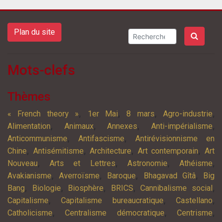
Plan du site
Mots-clefs
Thèmes
,
,
,
,
« French theory »
1er Mai
8 mars
Agro-industrie
,
,
,
,
Alimentation
Animaux
Annexes
Anti-impérialisme
,
,
Anticommunisme
Antifascisme
Antirévisionnisme en
,
,
,
,
Chine
Antisémitisme
Architecture
Art contemporain
Art
,
,
,
,
Nouveau
Arts et Lettres
Astronomie
Athéisme
,
,
,
,
Avakianisme
Averroïsme
Baroque
Bhagavad Gîtâ
Big
,
,
,
,
,
Bang
Biologie
Biosphère
BRICS
Cannibalisme social
,
,
,
Capitalisme
Capitalisme bureaucratique
Castellano
,
,
,
Catholicisme
Centralisme démocratique
Centrisme