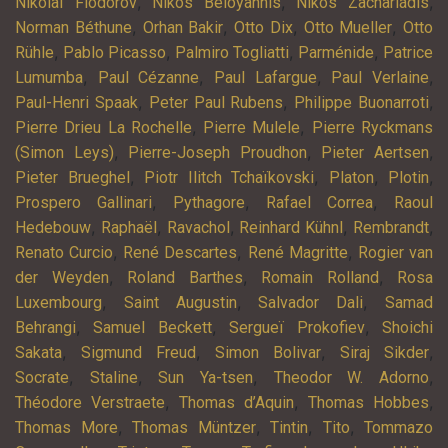
,
,
,
Nikolaï Fiodorov
Nikos Béloyannis
Níkos Zachariádis
,
,
,
,
Norman Béthune
Orhan Bakir
Otto Dix
Otto Mueller
Otto
,
,
,
,
Rühle
Pablo Picasso
Palmiro Togliatti
Parménide
Patrice
,
,
,
,
Lumumba
Paul Cézanne
Paul Lafargue
Paul Verlaine
,
,
,
Paul-Henri Spaak
Peter Paul Rubens
Philippe Buonarroti
,
,
Pierre Drieu La Rochelle
Pierre Mulele
Pierre Ryckmans
,
,
,
(Simon Leys)
Pierre-Joseph Proudhon
Pieter Aertsen
,
,
,
,
Pieter Brueghel
Piotr Ilitch Tchaïkovski
Platon
Plotin
,
,
,
Prospero Gallinari
Pythagore
Rafael Correa
Raoul
,
,
,
,
,
Hedebouw
Raphaël
Ravachol
Reinhard Kühnl
Rembrandt
,
,
,
Renato Curcio
René Descartes
René Magritte
Rogier van
,
,
,
der Weyden
Roland Barthes
Romain Rolland
Rosa
,
,
,
Luxembourg
Saint Augustin
Salvador Dali
Samad
,
,
,
Behrangi
Samuel Beckett
Sergueï Prokofiev
Shoichi
,
,
,
,
Sakata
Sigmund Freud
Simon Bolivar
Siraj Sikder
,
,
,
,
Socrate
Staline
Sun Ya-tsen
Theodor W. Adorno
,
,
,
Théodore Verstraete
Thomas d’Aquin
Thomas Hobbes
,
,
,
,
Thomas More
Thomas Müntzer
Tintin
Tito
Tommazo