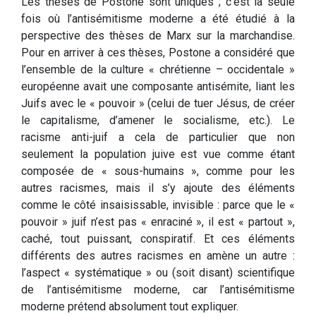
Les thèses de Postone sont uniques ; c’est la seule
fois où l’antisémitisme moderne a été étudié à la
perspective des thèses de Marx sur la marchandise.
Pour en arriver à ces thèses, Postone a considéré que
l’ensemble de la culture « chrétienne – occidentale »
européenne avait une composante antisémite, liant les
Juifs avec le « pouvoir » (celui de tuer Jésus, de créer
le capitalisme, d’amener le socialisme, etc.). Le
racisme anti-juif a cela de particulier que non
seulement la population juive est vue comme étant
composée de « sous-humains », comme pour les
autres racismes, mais il s’y ajoute des éléments
comme le côté insaisissable, invisible : parce que le «
pouvoir » juif n’est pas « enraciné », il est « partout »,
caché, tout puissant, conspiratif. Et ces éléments
différents des autres racismes en amène un autre :
l’aspect « systématique » ou (soit disant) scientifique
de l’antisémitisme moderne, car l’antisémitisme
moderne prétend absolument tout expliquer.