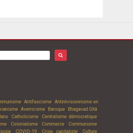
,
,
ommunisme
Antifascisme
Antirévisionnisme en
,
,
,
,
kianisme
Averroïsme
Baroque
Bhagavad Gîtâ
,
,
,
lano
Catholicisme
Centralisme démocratique
,
,
,
,
isme
Colonialisme
Commerce
Communisme
,
,
,
,
logie
COVID-19
Crise capitaliste
Culture