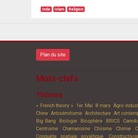
Inde
Islam
Religion
Plan du site
Mots-clefs
Thèmes
,
,
,
« French theory »
1er Mai
8 mars
Agro-indust
,
,
,
Chine
Antisémitisme
Architecture
Art contem
,
,
,
,
Big Bang
Biologie
Biosphère
BRICS
Cannib
,
,
,
,
Centrisme
Chamanisme
Chiisme
Chimie
C
,
Conquête spatiale soviétique
Constructivi