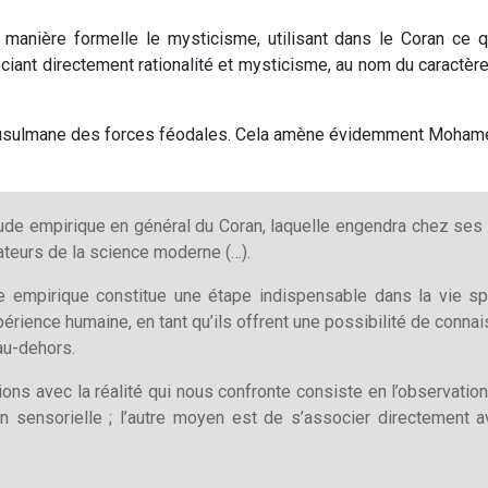
e manière formelle le mysticisme, utilisant dans le Coran ce qui
iant directement rationalité et mysticisme, au nom du caractère
musulmane des forces féodales. Cela amène évidemment Mohamed 
attitude empirique en général du Coran, laquelle engendra chez s
ndateurs de la science moderne (…).
de empirique constitue une étape indispensable dans la vie spi
rience humaine, en tant qu’ils offrent une possibilité de connais
au-dehors.
tions avec la réalité qui nous confronte consiste en l’observatio
on sensorielle ; l’autre moyen est de s’associer directement av