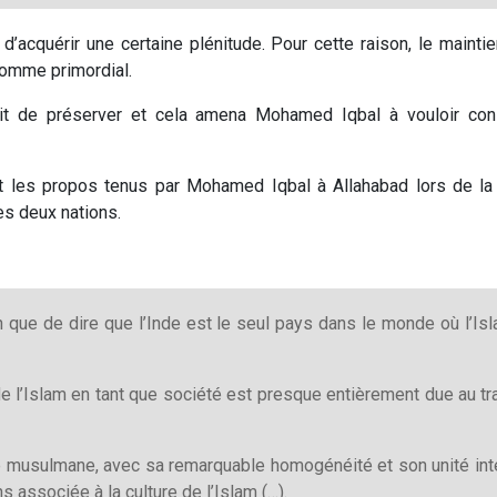
ce d’acquérir une certaine plénitude. Pour cette raison, le mai
comme primordial.
s’agit de préserver et cela amena Mohamed Iqbal à vouloir c
nt les propos tenus par Mohamed Iqbal à Allahabad lors de l
es deux nations.
n que de dire que l’Inde est le seul pays dans le monde où l’Is
de l’Islam en tant que société est presque entièrement due au tr
é musulmane, avec sa remarquable homogénéité et son unité intéri
s associée à la culture de l’Islam (…).