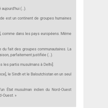
 aujourd’hui (…).
nde est un continent de groupes humaines
ss], comme dans les pays européens. Même
e du fait des groupes communautaires. La
son, parfaitement justifiée (…).
us les partis musulmans à Delhi].
e], le Sindh et le Baloutchistan en un seul
 d’un État musulman indien du Nord-Ouest
d-Ouest. »