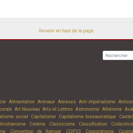
Revenir en haut de la page.
,
,
,
,
,
rie
Alimentation
Animaux
Annexes
Anti-impérialisme
Antic
,
,
,
,
,
porain
Art Nouveau
Arts et Lettres
Astronomie
Athéisme
Ava
,
,
,
alisme social
Capitalisme
Capitalisme bureaucratique
Castel
,
,
,
,
hristianisme
Cinéma
Classicisme
Classification
Collectiv
,
,
,
,
sme
Convention de Ramsar
COP23
Corporatisme
Cosmo