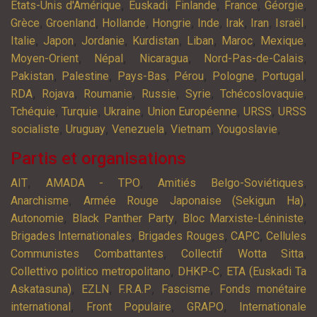
,
,
,
,
,
Etats-Unis d'Amérique
Euskadi
Finlande
France
Géorgie
,
,
,
,
,
,
,
,
Grèce
Groenland
Hollande
Hongrie
Inde
Irak
Iran
Israël
,
,
,
,
,
,
,
Italie
Japon
Jordanie
Kurdistan
Liban
Maroc
Mexique
,
,
,
,
Moyen-Orient
Népal
Nicaragua
Nord-Pas-de-Calais
,
,
,
,
,
,
Pakistan
Palestine
Pays-Bas
Pérou
Pologne
Portugal
,
,
,
,
,
,
RDA
Rojava
Roumanie
Russie
Syrie
Tchécoslovaquie
,
,
,
,
,
Tchéquie
Turquie
Ukraine
Union Européenne
URSS
URSS
,
,
,
,
,
socialiste
Uruguay
Venezuela
Vietnam
Yougoslavie
Partis et organisations
,
,
,
AIT
AMADA - TPO
Amitiés Belgo-Soviétiques
,
,
Anarchisme
Armée Rouge Japonaise (Sekigun Ha)
,
,
,
Autonomie
Black Panther Party
Bloc Marxiste-Léniniste
,
,
,
Brigades Internationales
Brigades Rouges
CAPC
Cellules
,
,
Communistes Combattantes
Collectif Wotta Sitta
,
,
Collettivo politico metropolitano
DHKP-C
ETA (Euskadi Ta
,
,
,
,
Askatasuna)
EZLN
F.R.A.P
Fascisme
Fonds monétaire
,
,
,
international
Front Populaire
GRAPO
Internationale