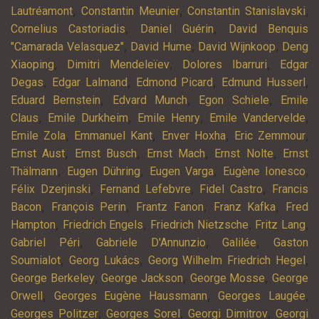
,
,
,
Lautréamont
Constantin Meunier
Constantin Stanislavski
,
,
Cornelius Castoriadis
Daniel Guérin
David Benquis
,
,
,
"Camarada Velasquez"
David Hume
David Wijnkoop
Deng
,
,
,
Xiaoping
Dimitri Mendeleïev
Dolores Ibarruri
Edgar
,
,
,
,
Degas
Edgar Lalmand
Edmond Picard
Edmund Husserl
,
,
,
Eduard Bernstein
Edvard Munch
Egon Schiele
Emile
,
,
,
,
Claus
Emile Durkheim
Emile Henry
Emile Vandervelde
,
,
,
,
Emile Zola
Emmanuel Kant
Enver Hoxha
Eric Zemmour
,
,
,
,
Ernst Aust
Ernst Busch
Ernst Mach
Ernst Nolte
Ernst
,
,
,
,
Thälmann
Eugen Dühring
Eugen Varga
Eugène Ionesco
,
,
,
Félix Dzerjinski
Fernand Lefebvre
Fidel Castro
Francis
,
,
,
,
Bacon
François Perin
Frantz Fanon
Franz Kafka
Fred
,
,
,
,
Hampton
Friedrich Engels
Friedrich Nietzsche
Fritz Lang
,
,
,
Gabriel Péri
Gabriele D'Annunzio
Galilée
Gaston
,
,
,
Soumialot
Georg Lukács
Georg Wilhelm Friedrich Hegel
,
,
,
George Berkeley
George Jackson
George Mosse
George
,
,
,
Orwell
Georges Eugène Haussmann
Georges Laugée
,
,
,
Georges Politzer
Georges Sorel
Georgi Dimitrov
Georgi