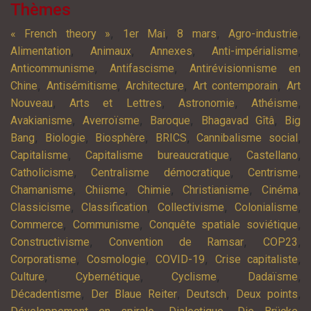
Thèmes
,
,
,
,
« French theory »
1er Mai
8 mars
Agro-industrie
,
,
,
,
Alimentation
Animaux
Annexes
Anti-impérialisme
,
,
Anticommunisme
Antifascisme
Antirévisionnisme en
,
,
,
,
Chine
Antisémitisme
Architecture
Art contemporain
Art
,
,
,
,
Nouveau
Arts et Lettres
Astronomie
Athéisme
,
,
,
,
Avakianisme
Averroïsme
Baroque
Bhagavad Gîtâ
Big
,
,
,
,
,
Bang
Biologie
Biosphère
BRICS
Cannibalisme social
,
,
,
Capitalisme
Capitalisme bureaucratique
Castellano
,
,
,
Catholicisme
Centralisme démocratique
Centrisme
,
,
,
,
,
Chamanisme
Chiisme
Chimie
Christianisme
Cinéma
,
,
,
,
Classicisme
Classification
Collectivisme
Colonialisme
,
,
,
Commerce
Communisme
Conquête spatiale soviétique
,
,
,
Constructivisme
Convention de Ramsar
COP23
,
,
,
,
Corporatisme
Cosmologie
COVID-19
Crise capitaliste
,
,
,
,
Culture
Cybernétique
Cyclisme
Dadaïsme
,
,
,
,
Décadentisme
Der Blaue Reiter
Deutsch
Deux points
,
,
,