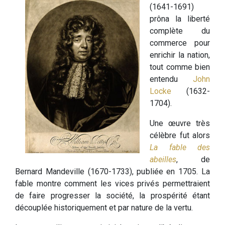
(1641-1691)
prôna la liberté
complète du
commerce pour
enrichir la nation,
tout comme bien
entendu
John
Locke
(1632-
1704).
Une œuvre très
célèbre fut alors
La fable des
abeilles
, de
Bernard Mandeville (1670-1733), publiée en 1705. La
fable montre comment les vices privés permettraient
de faire progresser la société, la prospérité étant
découplée historiquement et par nature de la vertu.