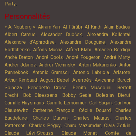
,
Party
Personnalités
,
,
,
,
,
« A. Neuberg »
Akram Yari
Al-Fârâbî
Al-Kindi
Alain Badiou
,
,
,
Albert Camus
Alexander Dubček
Alexandra Kollontai
,
,
Alexandre d’Aphrodise
Alexandre Douguine
Alexandre
,
,
,
,
Rodtchenko
Alfons Mucha
Alfred Klahr
Amadeo Bordiga
,
,
,
,
André Breton
André Cools
André Fougeron
André Marty
,
,
,
Andreï Jdanov
Andreï Vichinsky
Anton Makarenko
Anton
,
,
,
,
Pannekoek
Antonio Gramsci
Antonio Labriola
Aristote
,
,
,
,
Arthur Rimbaud
August Bebel
Averroès
Avicenne
Baruch
,
,
,
Spinoza
Benedetto Croce
Benito Mussolini
Bertolt
,
,
,
,
Brecht
Bob Claessens
Bobby Seale
Boleslav Bierut
,
,
,
Camille Huysmans
Camille Lemonnier
Carl Sagan
Carl von
,
,
,
Clausewitz
Catherine François
Cécile Douard
Charles
,
,
,
Baudelaire
Charles Darwin
Charles Mauras
Charles
,
,
,
,
Patterson
Charles Péguy
Charu Mazumdar
Clara Zetkin
,
,
Claude Lévi-Strauss
Claude Monet
Comte de