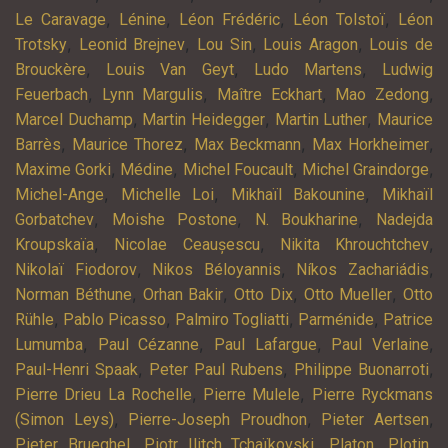
,
,
,
,
Le Caravage
Lénine
Léon Frédéric
Léon Tolstoï
Léon
,
,
,
,
Trotsky
Leonid Brejnev
Lou Sin
Louis Aragon
Louis de
,
,
,
Brouckère
Louis Van Geyt
Ludo Martens
Ludwig
,
,
,
,
Feuerbach
Lynn Margulis
Maître Eckhart
Mao Zedong
,
,
,
Marcel Duchamp
Martin Heidegger
Martin Luther
Maurice
,
,
,
,
Barrès
Maurice Thorez
Max Beckmann
Max Horkheimer
,
,
,
,
Maxime Gorki
Médine
Michel Foucault
Michel Graindorge
,
,
,
Michel-Ange
Michelle Loi
Mikhaïl Bakounine
Mikhaïl
,
,
,
Gorbatchev
Moishe Postone
N. Boukharine
Nadejda
,
,
,
Kroupskaïa
Nicolae Ceaușescu
Nikita Khrouchtchev
,
,
,
Nikolaï Fiodorov
Nikos Béloyannis
Níkos Zachariádis
,
,
,
,
Norman Béthune
Orhan Bakir
Otto Dix
Otto Mueller
Otto
,
,
,
,
Rühle
Pablo Picasso
Palmiro Togliatti
Parménide
Patrice
,
,
,
,
Lumumba
Paul Cézanne
Paul Lafargue
Paul Verlaine
,
,
,
Paul-Henri Spaak
Peter Paul Rubens
Philippe Buonarroti
,
,
Pierre Drieu La Rochelle
Pierre Mulele
Pierre Ryckmans
,
,
,
(Simon Leys)
Pierre-Joseph Proudhon
Pieter Aertsen
,
,
,
,
Pieter Brueghel
Piotr Ilitch Tchaïkovski
Platon
Plotin