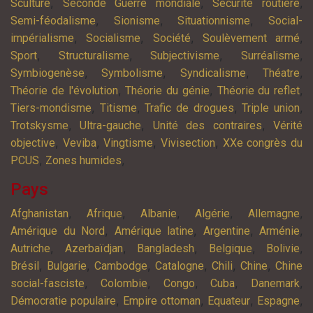
,
,
,
Sculture
Seconde Guerre mondiale
Sécurité routière
,
,
,
Semi-féodalisme
Sionisme
Situationnisme
Social-
,
,
,
,
impérialisme
Socialisme
Société
Soulèvement armé
,
,
,
,
Sport
Structuralisme
Subjectivisme
Surréalisme
,
,
,
,
Symbiogenèse
Symbolisme
Syndicalisme
Théatre
,
,
,
Théorie de l'évolution
Théorie du génie
Théorie du reflet
,
,
,
,
Tiers-mondisme
Titisme
Trafic de drogues
Triple union
,
,
,
Trotskysme
Ultra-gauche
Unité des contraires
Vérité
,
,
,
,
objective
Veviba
Vingtisme
Vivisection
XXe congrès du
,
,
PCUS
Zones humides
Pays
,
,
,
,
,
Afghanistan
Afrique
Albanie
Algérie
Allemagne
,
,
,
,
Amérique du Nord
Amérique latine
Argentine
Arménie
,
,
,
,
,
Autriche
Azerbaïdjan
Bangladesh
Belgique
Bolivie
,
,
,
,
,
,
Brésil
Bulgarie
Cambodge
Catalogne
Chili
Chine
Chine
,
,
,
,
,
social-fasciste
Colombie
Congo
Cuba
Danemark
,
,
,
,
Démocratie populaire
Empire ottoman
Equateur
Espagne