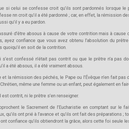
 si celui se confesse croit qu’ils sont pardonnés lorsque le p
se nn croit qu’il a été pardonné ; car, en effet, la rémission des
ssi qu’il y a eu pardon.
ssuré d’être absous à cause de votre contrition mais à cause d
dis, ayez confiance que vous avez obtenu l’absolution du prê
uoiqu’il en soit de la contrition.
qui s’est confessé n’était pas contrit ou que le prêtre n’a pas 
u’il a été absous, il a été vraiment absous.
 et la rémission des péchés, le Pape ou l’Évêque n’en fait pas d
out Chrétien, même une femme ou un enfant, peut également en fair
 est contrit, ni le prêtre s’en renseigner.
pprochent le Sacrement de l’Eucharistie en comptant sur le fai
, qu’ils ont prié à l’avance et qu’ils ont fait des préparations ;
nt confiance qu’ils obtiendront la grâce, alors cette foi seule le