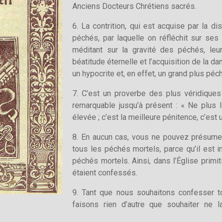
Anciens Docteurs Chrétiens sacrés.
6. La contrition, qui est acquise par la di
péchés, par laquelle on réfléchit sur s
méditant sur la gravité des péchés, leu
béatitude éternelle et l’acquisition de la dam
un hypocrite et, en effet, un grand plus péch
7. C’est un proverbe des plus véridiques 
remarquable jusqu’à présent : « Ne plus le
élevée ; c’est la meilleure pénitence, c’est 
8. En aucun cas, vous ne pouvez présume
tous les péchés mortels, parce qu’il est
péchés mortels. Ainsi, dans l’Église prim
étaient confessés.
9. Tant que nous souhaitons confesser 
faisons rien d’autre que souhaiter ne 