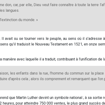
 don, car, par elle, Dieu veut faire connaître à toute la terre l’af
les langues.
 l’extinction du monde. »
e. Il avait su se tourner vers le peuple, au sens où il s’adresse
ce sens qu’il traduisit le Nouveau Testament en 1521, en onze se
anière avec laquelle il a traduit, contribuant à l’unification de 
maison, les enfants dans la rue, l’homme du commun sur la place
aduire d’après cela ; alors ils comprennent et remarquent que l’o
end que Martin Luther devint un symbole national ; à sa sortie ré
2 heures, pour atteindre 750 000 ventes, le plus grand succès d