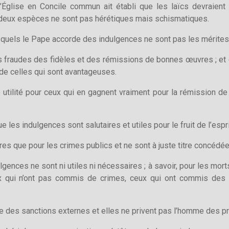
l’Église en Concile commun ait établi que les laïcs devraie
eux espèces ne sont pas hérétiques mais schismatiques.
esquels le Pape accorde des indulgences ne sont pas les mérites 
 fraudes des fidèles et des rémissions de bonnes œuvres ; et
de celles qui sont avantageuses.
 utilité pour ceux qui en gagnent vraiment pour la rémission d
e les indulgences sont salutaires et utiles pour le fruit de l’espri
es que pour les crimes publics et ne sont à juste titre concédée
gences ne sont ni utiles ni nécessaires ; à savoir, pour les morts
ux qui n’ont pas commis de crimes, ceux qui ont commis des 
 des sanctions externes et elles ne privent pas l’homme des pri