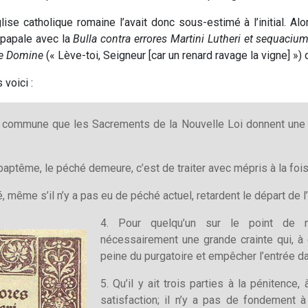
lise catholique romaine l’avait donc sous-estimé à l’initial. Al
 papale avec la
Bulla contra errores Martini Lutheri et sequaciu
e Domine
(« Lève-toi, Seigneur [car un renard ravage la vigne] ») 
voici :
is commune que les Sacrements de la Nouvelle Loi donnent une 
baptême, le péché demeure, c’est de traiter avec mépris à la fois 
même s’il n’y a pas eu de péché actuel, retardent le départ de l
4. Pour quelqu’un sur le point de mo
nécessairement une grande crainte qui, à e
peine du purgatoire et empêcher l’entrée d
5. Qu’il y ait trois parties à la pénitence, 
satisfaction; il n’y a pas de fondement à