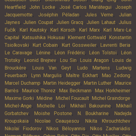
,
,
,
Heartfield
John Locke
José Carlos Mariátegui
Joseph
,
,
,
Jacquemotte
Joséphin Péladan
Jules Verne
Julian
,
,
,
,
Jaynes
Julien Coupat
Julien Gracq
Julien Lahaut
Julius
,
,
,
,
Fučík
Karl Kautsky
Karl Korsch
Karl Marx
Karl Marx-Le
,
,
,
Capital
Katsushika Hokusai
Klement Gottwald
Konstantin
,
,
,
,
Tsiolkovski
Kurt Cobain
Kurt Gossweiler
Lavrenti Beria
,
,
,
,
Le Caravage
Lénine
Léon Frédéric
Léon Tolstoï
Léon
,
,
,
,
Trotsky
Leonid Brejnev
Lou Sin
Louis Aragon
Louis de
,
,
,
Brouckère
Louis Van Geyt
Ludo Martens
Ludwig
,
,
,
,
Feuerbach
Lynn Margulis
Maître Eckhart
Mao Zedong
,
,
,
Marcel Duchamp
Martin Heidegger
Martin Luther
Maurice
,
,
,
,
Barrès
Maurice Thorez
Max Beckmann
Max Horkheimer
,
,
,
,
Maxime Gorki
Médine
Michel Foucault
Michel Graindorge
,
,
,
Michel-Ange
Michelle Loi
Mikhaïl Bakounine
Mikhaïl
,
,
,
Gorbatchev
Moishe Postone
N. Boukharine
Nadejda
,
,
,
Kroupskaïa
Nicolae Ceaușescu
Nikita Khrouchtchev
,
,
,
Nikolaï Fiodorov
Nikos Béloyannis
Níkos Zachariádis