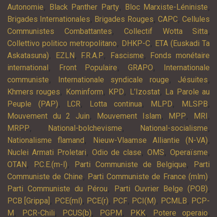
,
,
,
Autonomie
Black Panther Party
Bloc Marxiste-Léniniste
,
,
,
Brigades Internationales
Brigades Rouges
CAPC
Cellules
,
,
Communistes Combattantes
Collectif Wotta Sitta
,
,
Collettivo politico metropolitano
DHKP-C
ETA (Euskadi Ta
,
,
,
,
Askatasuna)
EZLN
F.R.A.P
Fascisme
Fonds monétaire
,
,
,
international
Front Populaire
GRAPO
Internationale
,
,
,
communiste
Internationale syndicale rouge
Jésuites
,
,
,
,
Khmers rouges
Kominform
KPD
L’Izostat
La Parole au
,
,
,
,
,
Peuple (PAP)
LCR
Lotta continua
MLPD
MLSPB
,
,
,
,
Mouvement du 2 Juin
Mouvement Islam
MPP
MRI
,
,
,
MRPP
National-bolchevisme
National-socialisme
,
,
Nationalisme flamand
Nieuw-Vlaamse Alliantie (N-VA)
,
,
,
,
Nuclei Armati Proletari
Odio de clase
OMS
Operaïsme
,
,
,
OTAN
P.C.E.(m-l)
Parti Communiste de Belgique
Parti
,
,
Communiste de Chine
Parti Communiste de France (mlm)
,
,
Parti Communiste du Pérou
Parti Ouvrier Belge (POB)
,
,
,
,
,
,
PCB [Grippa]
PCE(ml)
PCE(r)
PCF
PCI(M)
PCMLB
PCP-
,
,
,
,
,
,
M
PCR-Chili
PCUS(b)
PGPM
PKK
Potere operaio