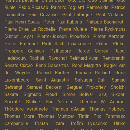
,
,
,
,
Norman Béthune
Orhan Bakir
Otto Dix
Otto Mueller
Otto
,
,
,
,
Rühle
Pablo Picasso
Palmiro Togliatti
Parménide
Patrice
,
,
,
,
Lumumba
Paul Cézanne
Paul Lafargue
Paul Verlaine
,
,
,
Paul-Henri Spaak
Peter Paul Rubens
Philippe Buonarroti
,
,
Pierre Drieu La Rochelle
Pierre Mulele
Pierre Ryckmans
,
,
,
(Simon Leys)
Pierre-Joseph Proudhon
Pieter Aertsen
,
,
,
,
Pieter Brueghel
Piotr Ilitch Tchaïkovski
Platon
Plotin
,
,
,
Prospero Gallinari
Pythagore
Rafael Correa
Raoul
,
,
,
,
,
Hedebouw
Raphaël
Ravachol
Reinhard Kühnl
Rembrandt
,
,
,
Renato Curcio
René Descartes
René Magritte
Rogier van
,
,
,
der Weyden
Roland Barthes
Romain Rolland
Rosa
,
,
,
Luxembourg
Saint Augustin
Salvador Dali
Samad
,
,
,
Behrangi
Samuel Beckett
Sergueï Prokofiev
Shoichi
,
,
,
,
Sakata
Sigmund Freud
Simon Bolivar
Siraj Sikder
,
,
,
,
Socrate
Staline
Sun Ya-tsen
Theodor W. Adorno
,
,
,
Théodore Verstraete
Thomas d’Aquin
Thomas Hobbes
,
,
,
,
Thomas More
Thomas Müntzer
Tintin
Tito
Tommazo
,
,
,
Campanella
Tristan Tzara
Trofim Lyssenko
Ulrike