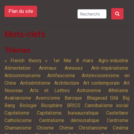
Plan du site
Mots-clefs
Thèmes
,
,
,
,
« French theory »
1er Mai
8 mars
Agro-industrie
,
,
,
,
Alimentation
Animaux
Annexes
Anti-impérialisme
,
,
Anticommunisme
Antifascisme
Antirévisionnisme en
,
,
,
,
Chine
Antisémitisme
Architecture
Art contemporain
Art
,
,
,
,
Nouveau
Arts et Lettres
Astronomie
Athéisme
,
,
,
,
Avakianisme
Averroïsme
Baroque
Bhagavad Gîtâ
Big
,
,
,
,
,
Bang
Biologie
Biosphère
BRICS
Cannibalisme social
,
,
,
Capitalisme
Capitalisme bureaucratique
Castellano
,
,
,
Catholicisme
Centralisme démocratique
Centrisme
,
,
,
,
,
Chamanisme
Chiisme
Chimie
Christianisme
Cinéma