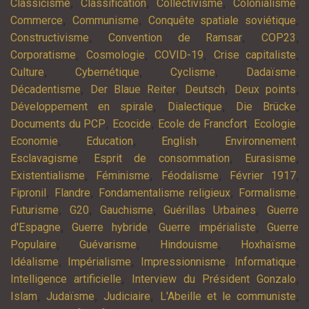
,
,
,
,
Classicisme
Classification
Collectivisme
Colonialisme
,
,
,
Commerce
Communisme
Conquête spatiale soviétique
,
,
,
Constructivisme
Convention de Ramsar
COP23
,
,
,
,
Corporatisme
Cosmologie
COVID-19
Crise capitaliste
,
,
,
,
Culture
Cybernétique
Cyclisme
Dadaïsme
,
,
,
,
Décadentisme
Der Blaue Reiter
Deutsch
Deux points
,
,
,
Développement en spirale
Dialectique
Die Brücke
,
,
,
,
Documents du PCP
Ecocide
Ecole de Francfort
Ecologie
,
,
,
,
Economie
Education
English
Environnement
,
,
,
Esclavagisme
Esprit de consommation
Eurasisme
,
,
,
,
Existentialisme
Féminisme
Féodalisme
Février 1917
,
,
,
,
Fipronil
Flandre
Fondamentalisme religieux
Formalisme
,
,
,
,
Futurisme
G20
Gauchisme
Guérillas Urbaines
Guerre
,
,
,
d'Espagne
Guerre hybride
Guerre impérialiste
Guerre
,
,
,
,
Populaire
Guévarisme
Hindouisme
Hoxhaïsme
,
,
,
,
Idéalisme
Impérialisme
Impressionnisme
Informatique
,
,
Intelligence artificielle
Interview du Président Gonzalo
,
,
,
,
Islam
Judaïsme
Judiciaire
L'Abeille et le communiste