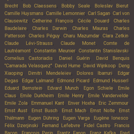
,
,
,
,
Brecht
Bob Claessens
Bobby Seale
Boleslav Bierut
,
,
,
Camille Huysmans
Camille Lemonnier
Carl Sagan
Carl von
,
,
,
Clausewitz
Catherine François
Cécile Douard
Charles
,
,
,
Baudelaire
Charles Darwin
Charles Mauras
Charles
,
,
,
,
Patterson
Charles Péguy
Charu Mazumdar
Clara Zetkin
,
,
Claude Lévi-Strauss
Claude Monet
Comte de
,
,
,
Lautréamont
Constantin Meunier
Constantin Stanislavski
,
,
Cornelius Castoriadis
Daniel Guérin
David Benquis
,
,
,
"Camarada Velasquez"
David Hume
David Wijnkoop
Deng
,
,
,
Xiaoping
Dimitri Mendeleïev
Dolores Ibarruri
Edgar
,
,
,
,
Degas
Edgar Lalmand
Edmond Picard
Edmund Husserl
,
,
,
Eduard Bernstein
Edvard Munch
Egon Schiele
Emile
,
,
,
,
Claus
Emile Durkheim
Emile Henry
Emile Vandervelde
,
,
,
,
Emile Zola
Emmanuel Kant
Enver Hoxha
Eric Zemmour
,
,
,
,
Ernst Aust
Ernst Busch
Ernst Mach
Ernst Nolte
Ernst
,
,
,
,
Thälmann
Eugen Dühring
Eugen Varga
Eugène Ionesco
,
,
,
Félix Dzerjinski
Fernand Lefebvre
Fidel Castro
Francis
,
,
,
,
Bacon
François Perin
Frantz Fanon
Franz Kafka
Fred