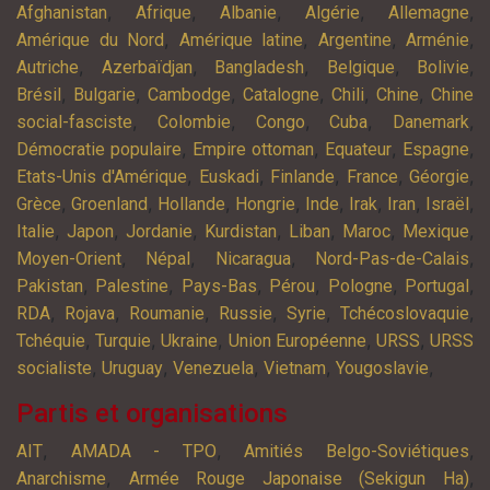
,
,
,
,
,
Afghanistan
Afrique
Albanie
Algérie
Allemagne
,
,
,
,
Amérique du Nord
Amérique latine
Argentine
Arménie
,
,
,
,
,
Autriche
Azerbaïdjan
Bangladesh
Belgique
Bolivie
,
,
,
,
,
,
Brésil
Bulgarie
Cambodge
Catalogne
Chili
Chine
Chine
,
,
,
,
,
social-fasciste
Colombie
Congo
Cuba
Danemark
,
,
,
,
Démocratie populaire
Empire ottoman
Equateur
Espagne
,
,
,
,
,
Etats-Unis d'Amérique
Euskadi
Finlande
France
Géorgie
,
,
,
,
,
,
,
,
Grèce
Groenland
Hollande
Hongrie
Inde
Irak
Iran
Israël
,
,
,
,
,
,
,
Italie
Japon
Jordanie
Kurdistan
Liban
Maroc
Mexique
,
,
,
,
Moyen-Orient
Népal
Nicaragua
Nord-Pas-de-Calais
,
,
,
,
,
,
Pakistan
Palestine
Pays-Bas
Pérou
Pologne
Portugal
,
,
,
,
,
,
RDA
Rojava
Roumanie
Russie
Syrie
Tchécoslovaquie
,
,
,
,
,
Tchéquie
Turquie
Ukraine
Union Européenne
URSS
URSS
,
,
,
,
,
socialiste
Uruguay
Venezuela
Vietnam
Yougoslavie
Partis et organisations
,
,
,
AIT
AMADA - TPO
Amitiés Belgo-Soviétiques
,
,
Anarchisme
Armée Rouge Japonaise (Sekigun Ha)