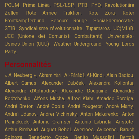
,
,
,
,
,
POUM
Prima Linéa
PSL/LSP
PTB
PYD
Revolutionäre
,
,
,
Zellen
Rote Armee Fraktion
Rote Zora
Roter
,
,
,
Frontkämpferbund
Secours Rouge
Social-démocratie
,
,
,
,
STIB
Syndicalisme révolutionnaire
Tupamaros
UC(ML)B
,
UCC (Unione dei Comunisti Combattenti)
Universités-
,
,
Usines-Union (UUU)
Weather Underground
Young Lords
,
Party
Personnalités
,
,
,
,
,
« A. Neuberg »
Akram Yari
Al-Fârâbî
Al-Kindi
Alain Badiou
,
,
,
Albert Camus
Alexander Dubček
Alexandra Kollontai
,
,
Alexandre d’Aphrodise
Alexandre Douguine
Alexandre
,
,
,
,
Rodtchenko
Alfons Mucha
Alfred Klahr
Amadeo Bordiga
,
,
,
,
André Breton
André Cools
André Fougeron
André Marty
,
,
,
Andreï Jdanov
Andreï Vichinsky
Anton Makarenko
Anton
,
,
,
,
Pannekoek
Antonio Gramsci
Antonio Labriola
Aristote
,
,
,
,
Arthur Rimbaud
August Bebel
Averroès
Avicenne
Baruch
,
,
,
Spinoza
Benedetto Croce
Benito Mussolini
Bertolt