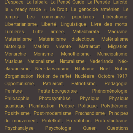
,
,
,
,
,
L’espace
La falsafa
La Pensé-Guide
La Pensée
Laïcité
,
,
,
le « ready made »
Le Droit
Le génocide arménien
Le
,
,
,
temps
Les communes populaires
Libéralisme
,
,
,
,
Libertarianisme
Liberté
Linguistique
Livre des morts
,
,
,
,
Lumières
Lutte armée
Mahâbhârata
Maoïsme
,
,
Matérialisme
Matérialisme dialectique
Matérialisme
,
,
,
,
historique
Matière vivante
Matriarcat
Migration
,
,
,
,
Monarchie
Monisme
Monothéisme
Municipalisme
,
,
,
,
Musique
Nationalisme
Naturalisme
Nederlands
Néo-
,
,
,
,
classicisme
Néo-darwinisme
Nihilisme
Noël
Notion
,
,
,
,
d’organisation
Notion de reflet
Nucléaire
Octobre 1917
,
,
,
,
Opportunisme
Patriarcat
Patriotisme
Pédagogie
,
,
,
Peinture
Petite-bourgeoisie
Phénoménologie
,
,
,
Philosophie
Photosynthèse
Physique
Physique
,
,
,
,
,
quantique
Planification
Poésie
Politique
Polythéisme
,
,
,
Positivisme
Post-modernisme
Prachandisme
Principes
,
,
,
,
du mouvement
Proletkult
Prostitution
Protestantisme
,
,
,
Psychanalyse
Psychologie
Queer
Questions