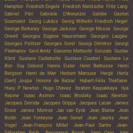
,
,
,
,
Hampton
Friedrich Engels
Friedrich Nietzsche
Fritz Lang
,
,
,
Gabriel Péri
Gabriele D'Annunzio
Galilée
Gaston
,
,
,
Soumialot
Georg Lukács
Georg Wilhelm Friedrich Hegel
,
,
,
George Berkeley
George Jackson
George Mosse
George
,
,
,
Orwell
Georges Eugène Haussmann
Georges Laugée
,
,
,
Georges Politzer
Georges Sorel
Georgi Dimitrov
Georgi
,
,
,
,
Plekhanov
Gerd Arntz
Giacomo Matteotti
Gonzalo
Gustav
,
,
,
Klimt
Gustave Caillebotte
Gustave Courbet
Gustave Le
,
,
,
,
Bon
Guy Debord
Hanns Eisler
Henri Barbusse
Henri
,
,
,
,
Bergson
Henri de Man
Herbert Marcuse
Hergé
Hertz
,
,
,
(Gert) Jospa
Honoré de Balzac
Hubert-Félix Thiéfaine
,
,
,
Huey P. Newton
Hugo Chàvez
Ibrahim Kaypakkaya
Ilya
,
,
,
,
Repine
Isaac Asimov
Isaac Brodsky
Isaac Newton
,
,
,
Jacques Derrida
Jacques Grippa
Jacques Lacan
James
,
,
,
,
Ensor
James Monroe
Jan van Eyck
Jean Blume
Jean
,
,
,
,
Bodin
Jean Fonteyne
Jean Genet
Jean Jaurès
Jean
,
,
,
Vogel
Jean-François Millet
Jean-Paul Sartre
Jean-
,
,
,
Sébastien Bach
Jheronimus Bosch
Jiang Qing
John