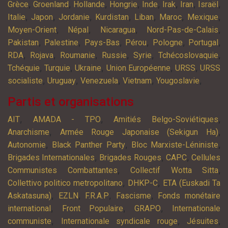
,
,
,
,
,
,
,
,
Grèce
Groenland
Hollande
Hongrie
Inde
Irak
Iran
Israël
,
,
,
,
,
,
,
Italie
Japon
Jordanie
Kurdistan
Liban
Maroc
Mexique
,
,
,
,
Moyen-Orient
Népal
Nicaragua
Nord-Pas-de-Calais
,
,
,
,
,
,
Pakistan
Palestine
Pays-Bas
Pérou
Pologne
Portugal
,
,
,
,
,
,
RDA
Rojava
Roumanie
Russie
Syrie
Tchécoslovaquie
,
,
,
,
,
Tchéquie
Turquie
Ukraine
Union Européenne
URSS
URSS
,
,
,
,
,
socialiste
Uruguay
Venezuela
Vietnam
Yougoslavie
Partis et organisations
,
,
,
AIT
AMADA - TPO
Amitiés Belgo-Soviétiques
,
,
Anarchisme
Armée Rouge Japonaise (Sekigun Ha)
,
,
,
Autonomie
Black Panther Party
Bloc Marxiste-Léniniste
,
,
,
Brigades Internationales
Brigades Rouges
CAPC
Cellules
,
,
Communistes Combattantes
Collectif Wotta Sitta
,
,
Collettivo politico metropolitano
DHKP-C
ETA (Euskadi Ta
,
,
,
,
Askatasuna)
EZLN
F.R.A.P
Fascisme
Fonds monétaire
,
,
,
international
Front Populaire
GRAPO
Internationale
,
,
,
communiste
Internationale syndicale rouge
Jésuites