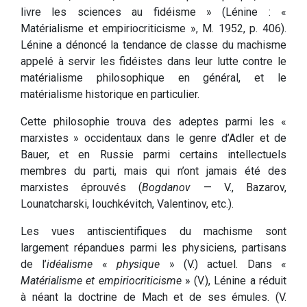
livre les sciences au fidéisme » (Lénine : «
Matérialisme et empiriocriticisme », M. 1952, p. 406).
Lénine a dénoncé la tendance de classe du machisme
appelé à servir les fidéistes dans leur lutte contre le
matérialisme philosophique en général, et le
matérialisme historique en particulier.
Cette philosophie trouva des adeptes parmi les «
marxistes » occidentaux dans le genre d’Adler et de
Bauer, et en Russie parmi certains intellectuels
membres du parti, mais qui n’ont jamais été des
marxistes éprouvés (
Bogdanov
— V., Bazarov,
Lounatcharski, Iouchkévitch, Valentinov, etc.).
Les vues antiscientifiques du machisme sont
largement répandues parmi les physiciens, partisans
de l’
idéalisme
«
physique
» (V.) actuel. Dans «
Matérialisme et empiriocriticisme
» (V.), Lénine a réduit
à néant la doctrine de Mach et de ses émules. (V.