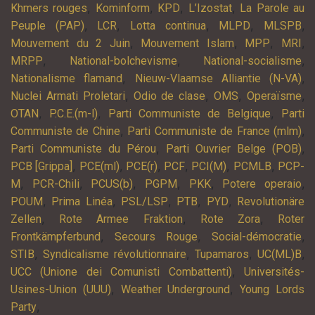
,
,
,
,
Khmers rouges
Kominform
KPD
L’Izostat
La Parole au
,
,
,
,
,
Peuple (PAP)
LCR
Lotta continua
MLPD
MLSPB
,
,
,
,
Mouvement du 2 Juin
Mouvement Islam
MPP
MRI
,
,
,
MRPP
National-bolchevisme
National-socialisme
,
,
Nationalisme flamand
Nieuw-Vlaamse Alliantie (N-VA)
,
,
,
,
Nuclei Armati Proletari
Odio de clase
OMS
Operaïsme
,
,
,
OTAN
P.C.E.(m-l)
Parti Communiste de Belgique
Parti
,
,
Communiste de Chine
Parti Communiste de France (mlm)
,
,
Parti Communiste du Pérou
Parti Ouvrier Belge (POB)
,
,
,
,
,
,
PCB [Grippa]
PCE(ml)
PCE(r)
PCF
PCI(M)
PCMLB
PCP-
,
,
,
,
,
,
M
PCR-Chili
PCUS(b)
PGPM
PKK
Potere operaio
,
,
,
,
,
POUM
Prima Linéa
PSL/LSP
PTB
PYD
Revolutionäre
,
,
,
Zellen
Rote Armee Fraktion
Rote Zora
Roter
,
,
,
Frontkämpferbund
Secours Rouge
Social-démocratie
,
,
,
,
STIB
Syndicalisme révolutionnaire
Tupamaros
UC(ML)B
,
UCC (Unione dei Comunisti Combattenti)
Universités-
,
,
Usines-Union (UUU)
Weather Underground
Young Lords
,
Party