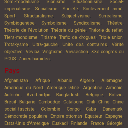
,
,
,
Semi-féodalisme
Sionisme
Situationnisme
Social-
,
,
,
,
impérialisme
Socialisme
Société
Soulèvement armé
,
,
,
,
Sport
Structuralisme
Subjectivisme
Surréalisme
,
,
,
,
Symbiogenèse
Symbolisme
Syndicalisme
Théatre
,
,
,
Théorie de l'évolution
Théorie du génie
Théorie du reflet
,
,
,
,
Tiers-mondisme
Titisme
Trafic de drogues
Triple union
,
,
,
Trotskysme
Ultra-gauche
Unité des contraires
Vérité
,
,
,
,
objective
Veviba
Vingtisme
Vivisection
XXe congrès du
,
,
PCUS
Zones humides
Pays
,
,
,
,
,
Afghanistan
Afrique
Albanie
Algérie
Allemagne
,
,
,
,
Amérique du Nord
Amérique latine
Argentine
Arménie
,
,
,
,
,
Autriche
Azerbaïdjan
Bangladesh
Belgique
Bolivie
,
,
,
,
,
,
Brésil
Bulgarie
Cambodge
Catalogne
Chili
Chine
Chine
,
,
,
,
,
social-fasciste
Colombie
Congo
Cuba
Danemark
,
,
,
,
Démocratie populaire
Empire ottoman
Equateur
Espagne
,
,
,
,
,
Etats-Unis d'Amérique
Euskadi
Finlande
France
Géorgie