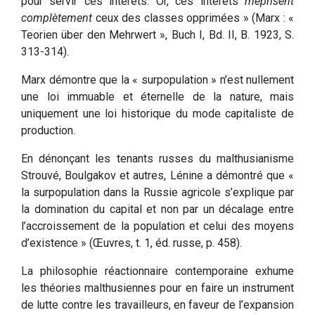
pour servir ces intérêts. Or, ces intérêts
méprisent
complètement
ceux des classes opprimées » (Marx : «
Teorien über den Mehrwert », Buch I, Bd. II, B. 1923, S.
313-314).
Marx démontre que la « surpopulation » n’est nullement
une loi immuable et éternelle de la nature, mais
uniquement une loi historique du mode capitaliste de
production.
En dénonçant les tenants russes du malthusianisme
Strouvé, Boulgakov et autres, Lénine a démontré que «
la surpopulation dans la Russie agricole s’explique par
la domination du capital et non par un décalage entre
l’accroissement de la population et celui des moyens
d’existence » (Œuvres, t. 1, éd. russe, p. 458).
La philosophie réactionnaire contemporaine exhume
les théories malthusiennes pour en faire un instrument
de lutte contre les travailleurs, en faveur de l’expansion