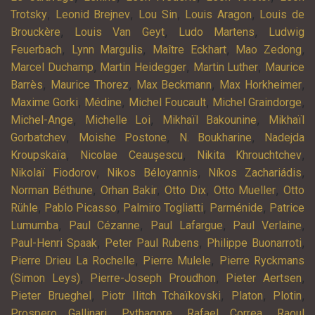
,
,
,
,
Trotsky
Leonid Brejnev
Lou Sin
Louis Aragon
Louis de
,
,
,
Brouckère
Louis Van Geyt
Ludo Martens
Ludwig
,
,
,
,
Feuerbach
Lynn Margulis
Maître Eckhart
Mao Zedong
,
,
,
Marcel Duchamp
Martin Heidegger
Martin Luther
Maurice
,
,
,
,
Barrès
Maurice Thorez
Max Beckmann
Max Horkheimer
,
,
,
,
Maxime Gorki
Médine
Michel Foucault
Michel Graindorge
,
,
,
Michel-Ange
Michelle Loi
Mikhaïl Bakounine
Mikhaïl
,
,
,
Gorbatchev
Moishe Postone
N. Boukharine
Nadejda
,
,
,
Kroupskaïa
Nicolae Ceaușescu
Nikita Khrouchtchev
,
,
,
Nikolaï Fiodorov
Nikos Béloyannis
Níkos Zachariádis
,
,
,
,
Norman Béthune
Orhan Bakir
Otto Dix
Otto Mueller
Otto
,
,
,
,
Rühle
Pablo Picasso
Palmiro Togliatti
Parménide
Patrice
,
,
,
,
Lumumba
Paul Cézanne
Paul Lafargue
Paul Verlaine
,
,
,
Paul-Henri Spaak
Peter Paul Rubens
Philippe Buonarroti
,
,
Pierre Drieu La Rochelle
Pierre Mulele
Pierre Ryckmans
,
,
,
(Simon Leys)
Pierre-Joseph Proudhon
Pieter Aertsen
,
,
,
,
Pieter Brueghel
Piotr Ilitch Tchaïkovski
Platon
Plotin
,
,
,
Prospero Gallinari
Pythagore
Rafael Correa
Raoul