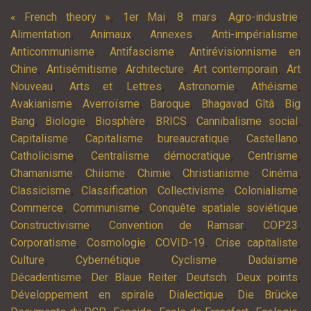
,
,
,
,
« French theory »
1er Mai
8 mars
Agro-industrie
,
,
,
,
Alimentation
Animaux
Annexes
Anti-impérialisme
,
,
Anticommunisme
Antifascisme
Antirévisionnisme en
,
,
,
,
Chine
Antisémitisme
Architecture
Art contemporain
Art
,
,
,
,
Nouveau
Arts et Lettres
Astronomie
Athéisme
,
,
,
,
Avakianisme
Averroïsme
Baroque
Bhagavad Gîtâ
Big
,
,
,
,
,
Bang
Biologie
Biosphère
BRICS
Cannibalisme social
,
,
,
Capitalisme
Capitalisme bureaucratique
Castellano
,
,
,
Catholicisme
Centralisme démocratique
Centrisme
,
,
,
,
,
Chamanisme
Chiisme
Chimie
Christianisme
Cinéma
,
,
,
,
Classicisme
Classification
Collectivisme
Colonialisme
,
,
,
Commerce
Communisme
Conquête spatiale soviétique
,
,
,
Constructivisme
Convention de Ramsar
COP23
,
,
,
,
Corporatisme
Cosmologie
COVID-19
Crise capitaliste
,
,
,
,
Culture
Cybernétique
Cyclisme
Dadaïsme
,
,
,
,
Décadentisme
Der Blaue Reiter
Deutsch
Deux points
,
,
,
Développement en spirale
Dialectique
Die Brücke