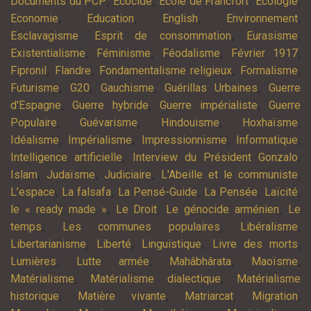
,
,
,
,
Documents du PCP
Ecocide
Ecole de Francfort
Ecologie
,
,
,
,
Economie
Education
English
Environnement
,
,
,
Esclavagisme
Esprit de consommation
Eurasisme
,
,
,
,
Existentialisme
Féminisme
Féodalisme
Février 1917
,
,
,
,
Fipronil
Flandre
Fondamentalisme religieux
Formalisme
,
,
,
,
Futurisme
G20
Gauchisme
Guérillas Urbaines
Guerre
,
,
,
d'Espagne
Guerre hybride
Guerre impérialiste
Guerre
,
,
,
,
Populaire
Guévarisme
Hindouisme
Hoxhaïsme
,
,
,
,
Idéalisme
Impérialisme
Impressionnisme
Informatique
,
,
Intelligence artificielle
Interview du Président Gonzalo
,
,
,
,
Islam
Judaïsme
Judiciaire
L'Abeille et le communiste
,
,
,
,
,
L’espace
La falsafa
La Pensé-Guide
La Pensée
Laïcité
,
,
,
le « ready made »
Le Droit
Le génocide arménien
Le
,
,
,
temps
Les communes populaires
Libéralisme
,
,
,
,
Libertarianisme
Liberté
Linguistique
Livre des morts
,
,
,
,
Lumières
Lutte armée
Mahâbhârata
Maoïsme
,
,
Matérialisme
Matérialisme dialectique
Matérialisme
,
,
,
,
historique
Matière vivante
Matriarcat
Migration