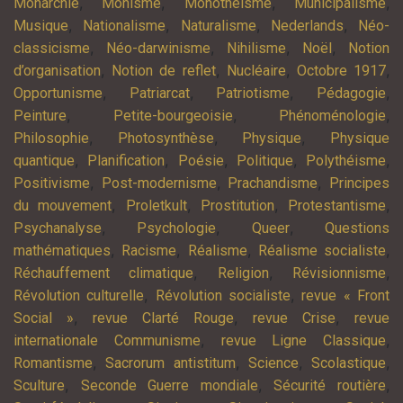
,
,
,
,
Monarchie
Monisme
Monothéisme
Municipalisme
,
,
,
,
Musique
Nationalisme
Naturalisme
Nederlands
Néo-
,
,
,
,
classicisme
Néo-darwinisme
Nihilisme
Noël
Notion
,
,
,
,
d’organisation
Notion de reflet
Nucléaire
Octobre 1917
,
,
,
,
Opportunisme
Patriarcat
Patriotisme
Pédagogie
,
,
,
Peinture
Petite-bourgeoisie
Phénoménologie
,
,
,
Philosophie
Photosynthèse
Physique
Physique
,
,
,
,
,
quantique
Planification
Poésie
Politique
Polythéisme
,
,
,
Positivisme
Post-modernisme
Prachandisme
Principes
,
,
,
,
du mouvement
Proletkult
Prostitution
Protestantisme
,
,
,
Psychanalyse
Psychologie
Queer
Questions
,
,
,
,
mathématiques
Racisme
Réalisme
Réalisme socialiste
,
,
,
Réchauffement climatique
Religion
Révisionnisme
,
,
Révolution culturelle
Révolution socialiste
revue « Front
,
,
,
Social »
revue Clarté Rouge
revue Crise
revue
,
,
internationale Communisme
revue Ligne Classique
,
,
,
,
Romantisme
Sacrorum antistitum
Science
Scolastique
,
,
,
Sculture
Seconde Guerre mondiale
Sécurité routière