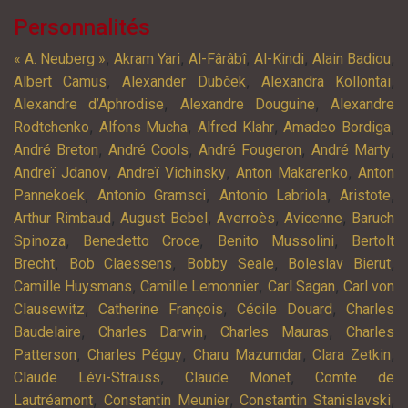
Personnalités
,
,
,
,
,
« A. Neuberg »
Akram Yari
Al-Fârâbî
Al-Kindi
Alain Badiou
,
,
,
Albert Camus
Alexander Dubček
Alexandra Kollontai
,
,
Alexandre d’Aphrodise
Alexandre Douguine
Alexandre
,
,
,
,
Rodtchenko
Alfons Mucha
Alfred Klahr
Amadeo Bordiga
,
,
,
,
André Breton
André Cools
André Fougeron
André Marty
,
,
,
Andreï Jdanov
Andreï Vichinsky
Anton Makarenko
Anton
,
,
,
,
Pannekoek
Antonio Gramsci
Antonio Labriola
Aristote
,
,
,
,
Arthur Rimbaud
August Bebel
Averroès
Avicenne
Baruch
,
,
,
Spinoza
Benedetto Croce
Benito Mussolini
Bertolt
,
,
,
,
Brecht
Bob Claessens
Bobby Seale
Boleslav Bierut
,
,
,
Camille Huysmans
Camille Lemonnier
Carl Sagan
Carl von
,
,
,
Clausewitz
Catherine François
Cécile Douard
Charles
,
,
,
Baudelaire
Charles Darwin
Charles Mauras
Charles
,
,
,
,
Patterson
Charles Péguy
Charu Mazumdar
Clara Zetkin
,
,
Claude Lévi-Strauss
Claude Monet
Comte de
,
,
,
Lautréamont
Constantin Meunier
Constantin Stanislavski