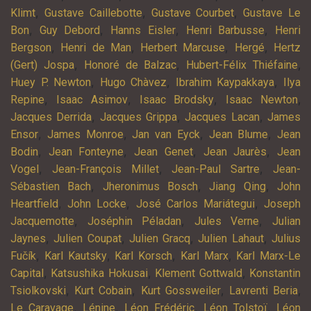
,
,
,
Klimt
Gustave Caillebotte
Gustave Courbet
Gustave Le
,
,
,
,
Bon
Guy Debord
Hanns Eisler
Henri Barbusse
Henri
,
,
,
,
Bergson
Henri de Man
Herbert Marcuse
Hergé
Hertz
,
,
,
(Gert) Jospa
Honoré de Balzac
Hubert-Félix Thiéfaine
,
,
,
Huey P. Newton
Hugo Chàvez
Ibrahim Kaypakkaya
Ilya
,
,
,
,
Repine
Isaac Asimov
Isaac Brodsky
Isaac Newton
,
,
,
Jacques Derrida
Jacques Grippa
Jacques Lacan
James
,
,
,
,
Ensor
James Monroe
Jan van Eyck
Jean Blume
Jean
,
,
,
,
Bodin
Jean Fonteyne
Jean Genet
Jean Jaurès
Jean
,
,
,
Vogel
Jean-François Millet
Jean-Paul Sartre
Jean-
,
,
,
Sébastien Bach
Jheronimus Bosch
Jiang Qing
John
,
,
,
Heartfield
John Locke
José Carlos Mariátegui
Joseph
,
,
,
Jacquemotte
Joséphin Péladan
Jules Verne
Julian
,
,
,
,
Jaynes
Julien Coupat
Julien Gracq
Julien Lahaut
Julius
,
,
,
,
Fučík
Karl Kautsky
Karl Korsch
Karl Marx
Karl Marx-Le
,
,
,
Capital
Katsushika Hokusai
Klement Gottwald
Konstantin
,
,
,
,
Tsiolkovski
Kurt Cobain
Kurt Gossweiler
Lavrenti Beria
,
,
,
,
Le Caravage
Lénine
Léon Frédéric
Léon Tolstoï
Léon