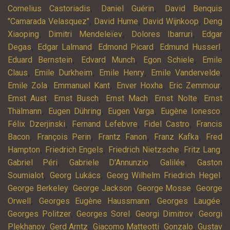
,
,
Cornelius Castoriadis
Daniel Guérin
David Benquis
,
,
,
"Camarada Velasquez"
David Hume
David Wijnkoop
Deng
,
,
,
Xiaoping
Dimitri Mendeleïev
Dolores Ibarruri
Edgar
,
,
,
,
Degas
Edgar Lalmand
Edmond Picard
Edmund Husserl
,
,
,
Eduard Bernstein
Edvard Munch
Egon Schiele
Emile
,
,
,
,
Claus
Emile Durkheim
Emile Henry
Emile Vandervelde
,
,
,
,
Emile Zola
Emmanuel Kant
Enver Hoxha
Eric Zemmour
,
,
,
,
Ernst Aust
Ernst Busch
Ernst Mach
Ernst Nolte
Ernst
,
,
,
,
Thälmann
Eugen Dühring
Eugen Varga
Eugène Ionesco
,
,
,
Félix Dzerjinski
Fernand Lefebvre
Fidel Castro
Francis
,
,
,
,
Bacon
François Perin
Frantz Fanon
Franz Kafka
Fred
,
,
,
,
Hampton
Friedrich Engels
Friedrich Nietzsche
Fritz Lang
,
,
,
Gabriel Péri
Gabriele D'Annunzio
Galilée
Gaston
,
,
,
Soumialot
Georg Lukács
Georg Wilhelm Friedrich Hegel
,
,
,
George Berkeley
George Jackson
George Mosse
George
,
,
,
Orwell
Georges Eugène Haussmann
Georges Laugée
,
,
,
Georges Politzer
Georges Sorel
Georgi Dimitrov
Georgi
,
,
,
,
Plekhanov
Gerd Arntz
Giacomo Matteotti
Gonzalo
Gustav