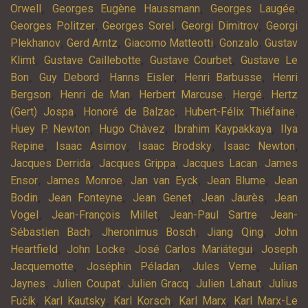
,
,
,
Orwell
Georges Eugène Haussmann
Georges Laugée
,
,
,
Georges Politzer
Georges Sorel
Georgi Dimitrov
Georgi
,
,
,
,
Plekhanov
Gerd Arntz
Giacomo Matteotti
Gonzalo
Gustav
,
,
,
Klimt
Gustave Caillebotte
Gustave Courbet
Gustave Le
,
,
,
,
Bon
Guy Debord
Hanns Eisler
Henri Barbusse
Henri
,
,
,
,
Bergson
Henri de Man
Herbert Marcuse
Hergé
Hertz
,
,
,
(Gert) Jospa
Honoré de Balzac
Hubert-Félix Thiéfaine
,
,
,
Huey P. Newton
Hugo Chàvez
Ibrahim Kaypakkaya
Ilya
,
,
,
,
Repine
Isaac Asimov
Isaac Brodsky
Isaac Newton
,
,
,
Jacques Derrida
Jacques Grippa
Jacques Lacan
James
,
,
,
,
Ensor
James Monroe
Jan van Eyck
Jean Blume
Jean
,
,
,
,
Bodin
Jean Fonteyne
Jean Genet
Jean Jaurès
Jean
,
,
,
Vogel
Jean-François Millet
Jean-Paul Sartre
Jean-
,
,
,
Sébastien Bach
Jheronimus Bosch
Jiang Qing
John
,
,
,
Heartfield
John Locke
José Carlos Mariátegui
Joseph
,
,
,
Jacquemotte
Joséphin Péladan
Jules Verne
Julian
,
,
,
,
Jaynes
Julien Coupat
Julien Gracq
Julien Lahaut
Julius
,
,
,
,
Fučík
Karl Kautsky
Karl Korsch
Karl Marx
Karl Marx-Le