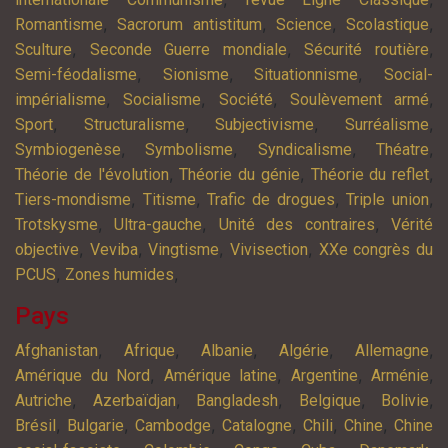
,
,
,
,
Romantisme
Sacrorum antistitum
Science
Scolastique
,
,
,
Sculture
Seconde Guerre mondiale
Sécurité routière
,
,
,
Semi-féodalisme
Sionisme
Situationnisme
Social-
,
,
,
,
impérialisme
Socialisme
Société
Soulèvement armé
,
,
,
,
Sport
Structuralisme
Subjectivisme
Surréalisme
,
,
,
,
Symbiogenèse
Symbolisme
Syndicalisme
Théatre
,
,
,
Théorie de l'évolution
Théorie du génie
Théorie du reflet
,
,
,
,
Tiers-mondisme
Titisme
Trafic de drogues
Triple union
,
,
,
Trotskysme
Ultra-gauche
Unité des contraires
Vérité
,
,
,
,
objective
Veviba
Vingtisme
Vivisection
XXe congrès du
,
,
PCUS
Zones humides
Pays
,
,
,
,
,
Afghanistan
Afrique
Albanie
Algérie
Allemagne
,
,
,
,
Amérique du Nord
Amérique latine
Argentine
Arménie
,
,
,
,
,
Autriche
Azerbaïdjan
Bangladesh
Belgique
Bolivie
,
,
,
,
,
,
Brésil
Bulgarie
Cambodge
Catalogne
Chili
Chine
Chine