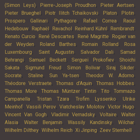
,
,
,
(Simon Leys)
Pierre-Joseph Proudhon
Pieter Aertsen
,
,
,
,
Pieter Brueghel
Piotr Ilitch Tchaïkovski
Platon
Plotin
,
,
,
Prospero Gallinari
Pythagore
Rafael Correa
Raoul
,
,
,
,
,
Hedebouw
Raphaël
Ravachol
Reinhard Kühnl
Rembrandt
,
,
,
Renato Curcio
René Descartes
René Magritte
Rogier van
,
,
,
der Weyden
Roland Barthes
Romain Rolland
Rosa
,
,
,
Luxembourg
Saint Augustin
Salvador Dali
Samad
,
,
,
Behrangi
Samuel Beckett
Sergueï Prokofiev
Shoichi
,
,
,
,
Sakata
Sigmund Freud
Simon Bolivar
Siraj Sikder
,
,
,
,
Socrate
Staline
Sun Ya-tsen
Theodor W. Adorno
,
,
,
Théodore Verstraete
Thomas d’Aquin
Thomas Hobbes
,
,
,
,
Thomas More
Thomas Müntzer
Tintin
Tito
Tommazo
,
,
,
Campanella
Tristan Tzara
Trofim Lyssenko
Ulrike
,
,
,
,
Meinhof
Vassili Perov
Viatcheslav Molotov
Victor Hugo
,
,
,
Vincent Van Gogh
Vladimir Vernadsky
Voltaire
Walter
,
,
,
,
Alasia
Walter Benjamin
Wassily Kandinsky
Wilchar
,
,
,
,
Wilhelm Dilthey
Wilhelm Reich
Xi Jinping
Zeev Sternhell