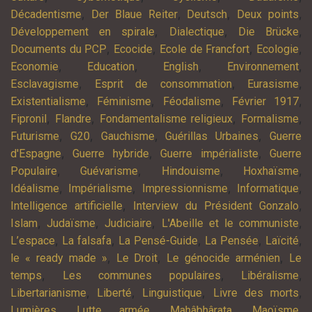
,
,
,
,
Décadentisme
Der Blaue Reiter
Deutsch
Deux points
,
,
,
Développement en spirale
Dialectique
Die Brücke
,
,
,
,
Documents du PCP
Ecocide
Ecole de Francfort
Ecologie
,
,
,
,
Economie
Education
English
Environnement
,
,
,
Esclavagisme
Esprit de consommation
Eurasisme
,
,
,
,
Existentialisme
Féminisme
Féodalisme
Février 1917
,
,
,
,
Fipronil
Flandre
Fondamentalisme religieux
Formalisme
,
,
,
,
Futurisme
G20
Gauchisme
Guérillas Urbaines
Guerre
,
,
,
d'Espagne
Guerre hybride
Guerre impérialiste
Guerre
,
,
,
,
Populaire
Guévarisme
Hindouisme
Hoxhaïsme
,
,
,
,
Idéalisme
Impérialisme
Impressionnisme
Informatique
,
,
Intelligence artificielle
Interview du Président Gonzalo
,
,
,
,
Islam
Judaïsme
Judiciaire
L'Abeille et le communiste
,
,
,
,
,
L’espace
La falsafa
La Pensé-Guide
La Pensée
Laïcité
,
,
,
le « ready made »
Le Droit
Le génocide arménien
Le
,
,
,
temps
Les communes populaires
Libéralisme
,
,
,
,
Libertarianisme
Liberté
Linguistique
Livre des morts
,
,
,
,
Lumières
Lutte armée
Mahâbhârata
Maoïsme