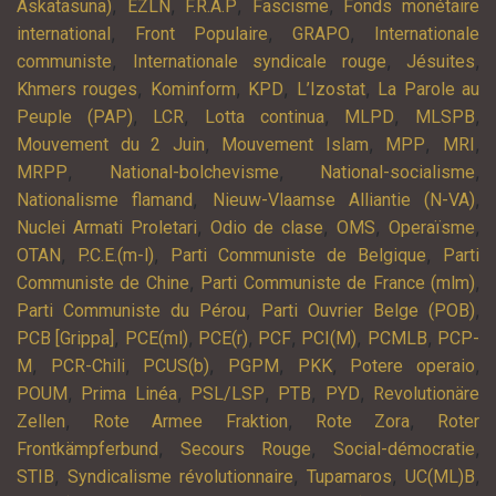
,
,
,
,
Askatasuna)
EZLN
F.R.A.P
Fascisme
Fonds monétaire
,
,
,
international
Front Populaire
GRAPO
Internationale
,
,
,
communiste
Internationale syndicale rouge
Jésuites
,
,
,
,
Khmers rouges
Kominform
KPD
L’Izostat
La Parole au
,
,
,
,
,
Peuple (PAP)
LCR
Lotta continua
MLPD
MLSPB
,
,
,
,
Mouvement du 2 Juin
Mouvement Islam
MPP
MRI
,
,
,
MRPP
National-bolchevisme
National-socialisme
,
,
Nationalisme flamand
Nieuw-Vlaamse Alliantie (N-VA)
,
,
,
,
Nuclei Armati Proletari
Odio de clase
OMS
Operaïsme
,
,
,
OTAN
P.C.E.(m-l)
Parti Communiste de Belgique
Parti
,
,
Communiste de Chine
Parti Communiste de France (mlm)
,
,
Parti Communiste du Pérou
Parti Ouvrier Belge (POB)
,
,
,
,
,
,
PCB [Grippa]
PCE(ml)
PCE(r)
PCF
PCI(M)
PCMLB
PCP-
,
,
,
,
,
,
M
PCR-Chili
PCUS(b)
PGPM
PKK
Potere operaio
,
,
,
,
,
POUM
Prima Linéa
PSL/LSP
PTB
PYD
Revolutionäre
,
,
,
Zellen
Rote Armee Fraktion
Rote Zora
Roter
,
,
,
Frontkämpferbund
Secours Rouge
Social-démocratie
,
,
,
,
STIB
Syndicalisme révolutionnaire
Tupamaros
UC(ML)B