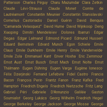
,
,
,
,
Patterson
Charles Péguy
Charu Mazumdar
Clara Zetkin
,
,
Claude Lévi-Strauss
Claude Monet
Comte de
,
,
,
Lautréamont
Constantin Meunier
Constantin Stanislavski
,
,
Cornelius Castoriadis
Daniel Guérin
David Benquis
,
,
,
"Camarada Velasquez"
David Hume
David Wijnkoop
Deng
,
,
,
Xiaoping
Dimitri Mendeleïev
Dolores Ibarruri
Edgar
,
,
,
,
Degas
Edgar Lalmand
Edmond Picard
Edmund Husserl
,
,
,
Eduard Bernstein
Edvard Munch
Egon Schiele
Emile
,
,
,
,
Claus
Emile Durkheim
Emile Henry
Emile Vandervelde
,
,
,
,
Emile Zola
Emmanuel Kant
Enver Hoxha
Eric Zemmour
,
,
,
,
Ernst Aust
Ernst Busch
Ernst Mach
Ernst Nolte
Ernst
,
,
,
,
Thälmann
Eugen Dühring
Eugen Varga
Eugène Ionesco
,
,
,
Félix Dzerjinski
Fernand Lefebvre
Fidel Castro
Francis
,
,
,
,
Bacon
François Perin
Frantz Fanon
Franz Kafka
Fred
,
,
,
,
Hampton
Friedrich Engels
Friedrich Nietzsche
Fritz Lang
,
,
,
Gabriel Péri
Gabriele D'Annunzio
Galilée
Gaston
,
,
,
Soumialot
Georg Lukács
Georg Wilhelm Friedrich Hegel
,
,
,
George Berkeley
George Jackson
George Mosse
George