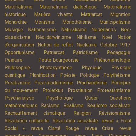
,
,
Matérialisme
Matérialisme dialectique
Matérialisme
,
,
,
,
historique
Matière vivante
Matriarcat
Migration
,
,
,
,
Monarchie
Monisme
Monothéisme
Municipalisme
,
,
,
,
Musique
Nationalisme
Naturalisme
Nederlands
Néo-
,
,
,
,
classicisme
Néo-darwinisme
Nihilisme
Noël
Notion
,
,
,
,
d’organisation
Notion de reflet
Nucléaire
Octobre 1917
,
,
,
,
Opportunisme
Patriarcat
Patriotisme
Pédagogie
,
,
,
Peinture
Petite-bourgeoisie
Phénoménologie
,
,
,
Philosophie
Photosynthèse
Physique
Physique
,
,
,
,
,
quantique
Planification
Poésie
Politique
Polythéisme
,
,
,
Positivisme
Post-modernisme
Prachandisme
Principes
,
,
,
,
du mouvement
Proletkult
Prostitution
Protestantisme
,
,
,
Psychanalyse
Psychologie
Queer
Questions
,
,
,
,
mathématiques
Racisme
Réalisme
Réalisme socialiste
,
,
,
Réchauffement climatique
Religion
Révisionnisme
,
,
Révolution culturelle
Révolution socialiste
revue « Front
,
,
,
Social »
revue Clarté Rouge
revue Crise
revue
,
,
internationale Communisme
revue Ligne Classique