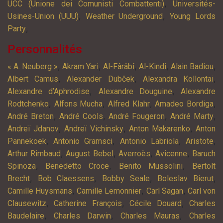
,
UCC (Unione dei Comunisti Combattenti)
Universités-
,
,
Usines-Union (UUU)
Weather Underground
Young Lords
,
Party
Personnalités
,
,
,
,
,
« A. Neuberg »
Akram Yari
Al-Fârâbî
Al-Kindi
Alain Badiou
,
,
,
Albert Camus
Alexander Dubček
Alexandra Kollontai
,
,
Alexandre d’Aphrodise
Alexandre Douguine
Alexandre
,
,
,
,
Rodtchenko
Alfons Mucha
Alfred Klahr
Amadeo Bordiga
,
,
,
,
André Breton
André Cools
André Fougeron
André Marty
,
,
,
Andreï Jdanov
Andreï Vichinsky
Anton Makarenko
Anton
,
,
,
,
Pannekoek
Antonio Gramsci
Antonio Labriola
Aristote
,
,
,
,
Arthur Rimbaud
August Bebel
Averroès
Avicenne
Baruch
,
,
,
Spinoza
Benedetto Croce
Benito Mussolini
Bertolt
,
,
,
,
Brecht
Bob Claessens
Bobby Seale
Boleslav Bierut
,
,
,
Camille Huysmans
Camille Lemonnier
Carl Sagan
Carl von
,
,
,
Clausewitz
Catherine François
Cécile Douard
Charles
,
,
,
Baudelaire
Charles Darwin
Charles Mauras
Charles