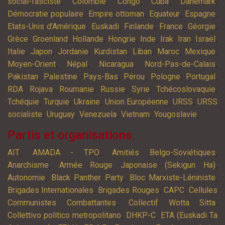
,
,
,
,
,
social-fasciste
Colombie
Congo
Cuba
Danemark
,
,
,
,
Démocratie populaire
Empire ottoman
Equateur
Espagne
,
,
,
,
,
Etats-Unis d'Amérique
Euskadi
Finlande
France
Géorgie
,
,
,
,
,
,
,
,
Grèce
Groenland
Hollande
Hongrie
Inde
Irak
Iran
Israël
,
,
,
,
,
,
,
Italie
Japon
Jordanie
Kurdistan
Liban
Maroc
Mexique
,
,
,
,
Moyen-Orient
Népal
Nicaragua
Nord-Pas-de-Calais
,
,
,
,
,
,
Pakistan
Palestine
Pays-Bas
Pérou
Pologne
Portugal
,
,
,
,
,
,
RDA
Rojava
Roumanie
Russie
Syrie
Tchécoslovaquie
,
,
,
,
,
Tchéquie
Turquie
Ukraine
Union Européenne
URSS
URSS
,
,
,
,
,
socialiste
Uruguay
Venezuela
Vietnam
Yougoslavie
Partis et organisations
,
,
,
AIT
AMADA - TPO
Amitiés Belgo-Soviétiques
,
,
Anarchisme
Armée Rouge Japonaise (Sekigun Ha)
,
,
,
Autonomie
Black Panther Party
Bloc Marxiste-Léniniste
,
,
,
Brigades Internationales
Brigades Rouges
CAPC
Cellules
,
,
Communistes Combattantes
Collectif Wotta Sitta
,
,
Collettivo politico metropolitano
DHKP-C
ETA (Euskadi Ta