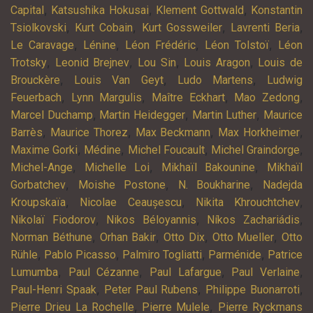
,
,
,
Capital
Katsushika Hokusai
Klement Gottwald
Konstantin
,
,
,
,
Tsiolkovski
Kurt Cobain
Kurt Gossweiler
Lavrenti Beria
,
,
,
,
Le Caravage
Lénine
Léon Frédéric
Léon Tolstoï
Léon
,
,
,
,
Trotsky
Leonid Brejnev
Lou Sin
Louis Aragon
Louis de
,
,
,
Brouckère
Louis Van Geyt
Ludo Martens
Ludwig
,
,
,
,
Feuerbach
Lynn Margulis
Maître Eckhart
Mao Zedong
,
,
,
Marcel Duchamp
Martin Heidegger
Martin Luther
Maurice
,
,
,
,
Barrès
Maurice Thorez
Max Beckmann
Max Horkheimer
,
,
,
,
Maxime Gorki
Médine
Michel Foucault
Michel Graindorge
,
,
,
Michel-Ange
Michelle Loi
Mikhaïl Bakounine
Mikhaïl
,
,
,
Gorbatchev
Moishe Postone
N. Boukharine
Nadejda
,
,
,
Kroupskaïa
Nicolae Ceaușescu
Nikita Khrouchtchev
,
,
,
Nikolaï Fiodorov
Nikos Béloyannis
Níkos Zachariádis
,
,
,
,
Norman Béthune
Orhan Bakir
Otto Dix
Otto Mueller
Otto
,
,
,
,
Rühle
Pablo Picasso
Palmiro Togliatti
Parménide
Patrice
,
,
,
,
Lumumba
Paul Cézanne
Paul Lafargue
Paul Verlaine
,
,
,
Paul-Henri Spaak
Peter Paul Rubens
Philippe Buonarroti
,
,
Pierre Drieu La Rochelle
Pierre Mulele
Pierre Ryckmans