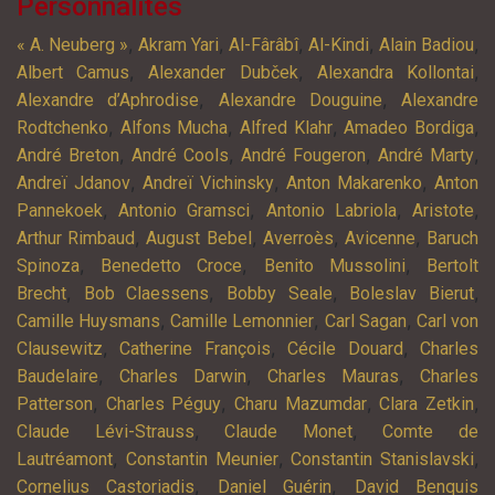
Personnalités
,
,
,
,
,
« A. Neuberg »
Akram Yari
Al-Fârâbî
Al-Kindi
Alain Badiou
,
,
,
Albert Camus
Alexander Dubček
Alexandra Kollontai
,
,
Alexandre d’Aphrodise
Alexandre Douguine
Alexandre
,
,
,
,
Rodtchenko
Alfons Mucha
Alfred Klahr
Amadeo Bordiga
,
,
,
,
André Breton
André Cools
André Fougeron
André Marty
,
,
,
Andreï Jdanov
Andreï Vichinsky
Anton Makarenko
Anton
,
,
,
,
Pannekoek
Antonio Gramsci
Antonio Labriola
Aristote
,
,
,
,
Arthur Rimbaud
August Bebel
Averroès
Avicenne
Baruch
,
,
,
Spinoza
Benedetto Croce
Benito Mussolini
Bertolt
,
,
,
,
Brecht
Bob Claessens
Bobby Seale
Boleslav Bierut
,
,
,
Camille Huysmans
Camille Lemonnier
Carl Sagan
Carl von
,
,
,
Clausewitz
Catherine François
Cécile Douard
Charles
,
,
,
Baudelaire
Charles Darwin
Charles Mauras
Charles
,
,
,
,
Patterson
Charles Péguy
Charu Mazumdar
Clara Zetkin
,
,
Claude Lévi-Strauss
Claude Monet
Comte de
,
,
,
Lautréamont
Constantin Meunier
Constantin Stanislavski
,
,
Cornelius Castoriadis
Daniel Guérin
David Benquis