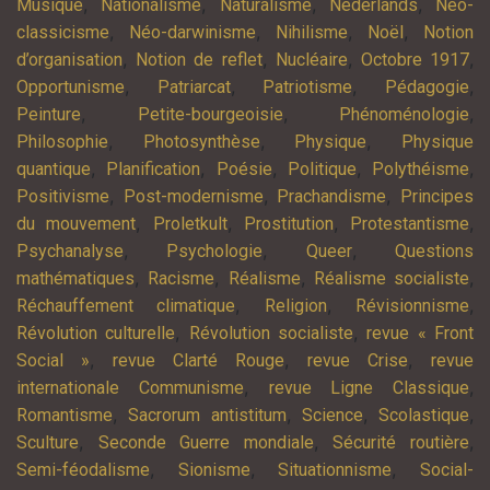
,
,
,
,
Musique
Nationalisme
Naturalisme
Nederlands
Néo-
,
,
,
,
classicisme
Néo-darwinisme
Nihilisme
Noël
Notion
,
,
,
,
d’organisation
Notion de reflet
Nucléaire
Octobre 1917
,
,
,
,
Opportunisme
Patriarcat
Patriotisme
Pédagogie
,
,
,
Peinture
Petite-bourgeoisie
Phénoménologie
,
,
,
Philosophie
Photosynthèse
Physique
Physique
,
,
,
,
,
quantique
Planification
Poésie
Politique
Polythéisme
,
,
,
Positivisme
Post-modernisme
Prachandisme
Principes
,
,
,
,
du mouvement
Proletkult
Prostitution
Protestantisme
,
,
,
Psychanalyse
Psychologie
Queer
Questions
,
,
,
,
mathématiques
Racisme
Réalisme
Réalisme socialiste
,
,
,
Réchauffement climatique
Religion
Révisionnisme
,
,
Révolution culturelle
Révolution socialiste
revue « Front
,
,
,
Social »
revue Clarté Rouge
revue Crise
revue
,
,
internationale Communisme
revue Ligne Classique
,
,
,
,
Romantisme
Sacrorum antistitum
Science
Scolastique
,
,
,
Sculture
Seconde Guerre mondiale
Sécurité routière
,
,
,
Semi-féodalisme
Sionisme
Situationnisme
Social-