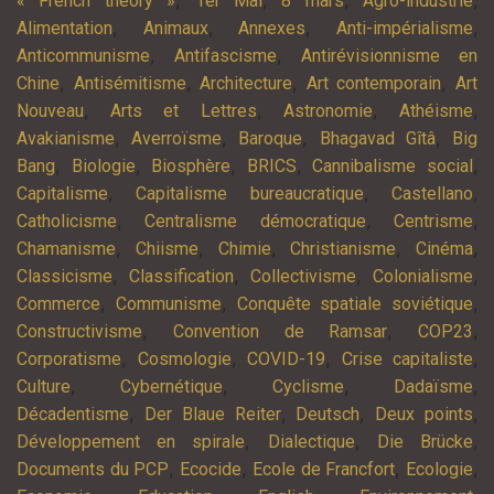
,
,
,
,
« French theory »
1er Mai
8 mars
Agro-industrie
,
,
,
,
Alimentation
Animaux
Annexes
Anti-impérialisme
,
,
Anticommunisme
Antifascisme
Antirévisionnisme en
,
,
,
,
Chine
Antisémitisme
Architecture
Art contemporain
Art
,
,
,
,
Nouveau
Arts et Lettres
Astronomie
Athéisme
,
,
,
,
Avakianisme
Averroïsme
Baroque
Bhagavad Gîtâ
Big
,
,
,
,
,
Bang
Biologie
Biosphère
BRICS
Cannibalisme social
,
,
,
Capitalisme
Capitalisme bureaucratique
Castellano
,
,
,
Catholicisme
Centralisme démocratique
Centrisme
,
,
,
,
,
Chamanisme
Chiisme
Chimie
Christianisme
Cinéma
,
,
,
,
Classicisme
Classification
Collectivisme
Colonialisme
,
,
,
Commerce
Communisme
Conquête spatiale soviétique
,
,
,
Constructivisme
Convention de Ramsar
COP23
,
,
,
,
Corporatisme
Cosmologie
COVID-19
Crise capitaliste
,
,
,
,
Culture
Cybernétique
Cyclisme
Dadaïsme
,
,
,
,
Décadentisme
Der Blaue Reiter
Deutsch
Deux points
,
,
,
Développement en spirale
Dialectique
Die Brücke
,
,
,
,
Documents du PCP
Ecocide
Ecole de Francfort
Ecologie