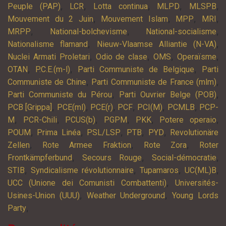
,
,
,
,
,
Peuple (PAP)
LCR
Lotta continua
MLPD
MLSPB
,
,
,
,
Mouvement du 2 Juin
Mouvement Islam
MPP
MRI
,
,
,
MRPP
National-bolchevisme
National-socialisme
,
,
Nationalisme flamand
Nieuw-Vlaamse Alliantie (N-VA)
,
,
,
,
Nuclei Armati Proletari
Odio de clase
OMS
Operaïsme
,
,
,
OTAN
P.C.E.(m-l)
Parti Communiste de Belgique
Parti
,
,
Communiste de Chine
Parti Communiste de France (mlm)
,
,
Parti Communiste du Pérou
Parti Ouvrier Belge (POB)
,
,
,
,
,
,
PCB [Grippa]
PCE(ml)
PCE(r)
PCF
PCI(M)
PCMLB
PCP-
,
,
,
,
,
,
M
PCR-Chili
PCUS(b)
PGPM
PKK
Potere operaio
,
,
,
,
,
POUM
Prima Linéa
PSL/LSP
PTB
PYD
Revolutionäre
,
,
,
Zellen
Rote Armee Fraktion
Rote Zora
Roter
,
,
,
Frontkämpferbund
Secours Rouge
Social-démocratie
,
,
,
,
STIB
Syndicalisme révolutionnaire
Tupamaros
UC(ML)B
,
UCC (Unione dei Comunisti Combattenti)
Universités-
,
,
Usines-Union (UUU)
Weather Underground
Young Lords
,
Party