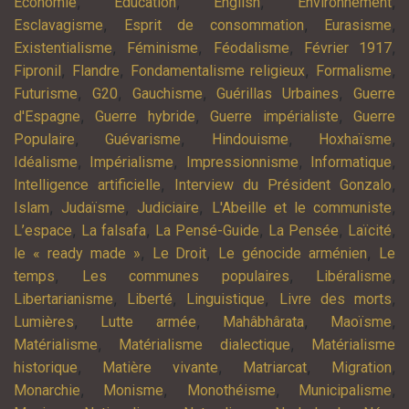
,
,
,
,
Economie
Education
English
Environnement
,
,
,
Esclavagisme
Esprit de consommation
Eurasisme
,
,
,
,
Existentialisme
Féminisme
Féodalisme
Février 1917
,
,
,
,
Fipronil
Flandre
Fondamentalisme religieux
Formalisme
,
,
,
,
Futurisme
G20
Gauchisme
Guérillas Urbaines
Guerre
,
,
,
d'Espagne
Guerre hybride
Guerre impérialiste
Guerre
,
,
,
,
Populaire
Guévarisme
Hindouisme
Hoxhaïsme
,
,
,
,
Idéalisme
Impérialisme
Impressionnisme
Informatique
,
,
Intelligence artificielle
Interview du Président Gonzalo
,
,
,
,
Islam
Judaïsme
Judiciaire
L'Abeille et le communiste
,
,
,
,
,
L’espace
La falsafa
La Pensé-Guide
La Pensée
Laïcité
,
,
,
le « ready made »
Le Droit
Le génocide arménien
Le
,
,
,
temps
Les communes populaires
Libéralisme
,
,
,
,
Libertarianisme
Liberté
Linguistique
Livre des morts
,
,
,
,
Lumières
Lutte armée
Mahâbhârata
Maoïsme
,
,
Matérialisme
Matérialisme dialectique
Matérialisme
,
,
,
,
historique
Matière vivante
Matriarcat
Migration
,
,
,
,
Monarchie
Monisme
Monothéisme
Municipalisme