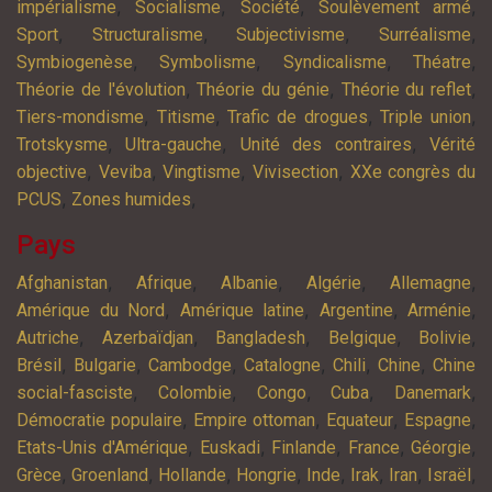
,
,
,
,
impérialisme
Socialisme
Société
Soulèvement armé
,
,
,
,
Sport
Structuralisme
Subjectivisme
Surréalisme
,
,
,
,
Symbiogenèse
Symbolisme
Syndicalisme
Théatre
,
,
,
Théorie de l'évolution
Théorie du génie
Théorie du reflet
,
,
,
,
Tiers-mondisme
Titisme
Trafic de drogues
Triple union
,
,
,
Trotskysme
Ultra-gauche
Unité des contraires
Vérité
,
,
,
,
objective
Veviba
Vingtisme
Vivisection
XXe congrès du
,
,
PCUS
Zones humides
Pays
,
,
,
,
,
Afghanistan
Afrique
Albanie
Algérie
Allemagne
,
,
,
,
Amérique du Nord
Amérique latine
Argentine
Arménie
,
,
,
,
,
Autriche
Azerbaïdjan
Bangladesh
Belgique
Bolivie
,
,
,
,
,
,
Brésil
Bulgarie
Cambodge
Catalogne
Chili
Chine
Chine
,
,
,
,
,
social-fasciste
Colombie
Congo
Cuba
Danemark
,
,
,
,
Démocratie populaire
Empire ottoman
Equateur
Espagne
,
,
,
,
,
Etats-Unis d'Amérique
Euskadi
Finlande
France
Géorgie
,
,
,
,
,
,
,
,
Grèce
Groenland
Hollande
Hongrie
Inde
Irak
Iran
Israël