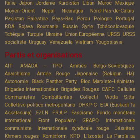
,
,
,
,
,
,
,
Italie
Japon
Jordanie
Kurdistan
Liban
Maroc
Mexique
,
,
,
,
Moyen-Orient
Népal
Nicaragua
Nord-Pas-de-Calais
,
,
,
,
,
,
Pakistan
Palestine
Pays-Bas
Pérou
Pologne
Portugal
,
,
,
,
,
,
RDA
Rojava
Roumanie
Russie
Syrie
Tchécoslovaquie
,
,
,
,
,
Tchéquie
Turquie
Ukraine
Union Européenne
URSS
URSS
,
,
,
,
,
socialiste
Uruguay
Venezuela
Vietnam
Yougoslavie
Partis et organisations
,
,
,
AIT
AMADA - TPO
Amitiés Belgo-Soviétiques
,
,
Anarchisme
Armée Rouge Japonaise (Sekigun Ha)
,
,
,
Autonomie
Black Panther Party
Bloc Marxiste-Léniniste
,
,
,
Brigades Internationales
Brigades Rouges
CAPC
Cellules
,
,
Communistes Combattantes
Collectif Wotta Sitta
,
,
Collettivo politico metropolitano
DHKP-C
ETA (Euskadi Ta
,
,
,
,
Askatasuna)
EZLN
F.R.A.P
Fascisme
Fonds monétaire
,
,
,
international
Front Populaire
GRAPO
Internationale
,
,
,
communiste
Internationale syndicale rouge
Jésuites
,
,
,
,
Khmers rouges
Kominform
KPD
L’Izostat
La Parole au