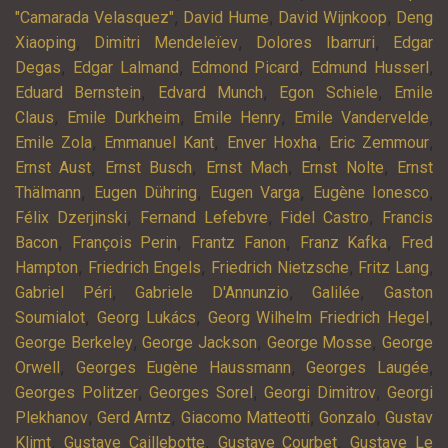
,
,
,
"Camarada Velasquez"
David Hume
David Wijnkoop
Deng
,
,
,
Xiaoping
Dimitri Mendeleïev
Dolores Ibarruri
Edgar
,
,
,
,
Degas
Edgar Lalmand
Edmond Picard
Edmund Husserl
,
,
,
Eduard Bernstein
Edvard Munch
Egon Schiele
Emile
,
,
,
,
Claus
Emile Durkheim
Emile Henry
Emile Vandervelde
,
,
,
,
Emile Zola
Emmanuel Kant
Enver Hoxha
Eric Zemmour
,
,
,
,
Ernst Aust
Ernst Busch
Ernst Mach
Ernst Nolte
Ernst
,
,
,
,
Thälmann
Eugen Dühring
Eugen Varga
Eugène Ionesco
,
,
,
Félix Dzerjinski
Fernand Lefebvre
Fidel Castro
Francis
,
,
,
,
Bacon
François Perin
Frantz Fanon
Franz Kafka
Fred
,
,
,
,
Hampton
Friedrich Engels
Friedrich Nietzsche
Fritz Lang
,
,
,
Gabriel Péri
Gabriele D'Annunzio
Galilée
Gaston
,
,
,
Soumialot
Georg Lukács
Georg Wilhelm Friedrich Hegel
,
,
,
George Berkeley
George Jackson
George Mosse
George
,
,
,
Orwell
Georges Eugène Haussmann
Georges Laugée
,
,
,
Georges Politzer
Georges Sorel
Georgi Dimitrov
Georgi
,
,
,
,
Plekhanov
Gerd Arntz
Giacomo Matteotti
Gonzalo
Gustav
,
,
,
Klimt
Gustave Caillebotte
Gustave Courbet
Gustave Le