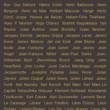
,
,
,
,
Bon
Guy Debord
Hanns Eisler
Henri Barbusse
Henri
,
,
,
,
Bergson
Henri de Man
Herbert Marcuse
Hergé
Hertz
,
,
,
(Gert) Jospa
Honoré de Balzac
Hubert-Félix Thiéfaine
,
,
,
Huey P. Newton
Hugo Chàvez
Ibrahim Kaypakkaya
Ilya
,
,
,
,
Repine
Isaac Asimov
Isaac Brodsky
Isaac Newton
,
,
,
Jacques Derrida
Jacques Grippa
Jacques Lacan
James
,
,
,
,
Ensor
James Monroe
Jan van Eyck
Jean Blume
Jean
,
,
,
,
Bodin
Jean Fonteyne
Jean Genet
Jean Jaurès
Jean
,
,
,
Vogel
Jean-François Millet
Jean-Paul Sartre
Jean-
,
,
,
Sébastien Bach
Jheronimus Bosch
Jiang Qing
John
,
,
,
Heartfield
John Locke
José Carlos Mariátegui
Joseph
,
,
,
Jacquemotte
Joséphin Péladan
Jules Verne
Julian
,
,
,
,
Jaynes
Julien Coupat
Julien Gracq
Julien Lahaut
Julius
,
,
,
,
Fučík
Karl Kautsky
Karl Korsch
Karl Marx
Karl Marx-Le
,
,
,
Capital
Katsushika Hokusai
Klement Gottwald
Konstantin
,
,
,
,
Tsiolkovski
Kurt Cobain
Kurt Gossweiler
Lavrenti Beria
,
,
,
,
Le Caravage
Lénine
Léon Frédéric
Léon Tolstoï
Léon
,
,
,
,
Trotsky
Leonid Brejnev
Lou Sin
Louis Aragon
Louis de