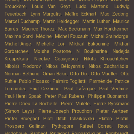
,
,
,
Brouckère
Louis Van Geyt
Ludo Martens
Ludwig
,
,
,
,
Feuerbach
Lynn Margulis
Maître Eckhart
Mao Zedong
,
,
,
Marcel Duchamp
Martin Heidegger
Martin Luther
Maurice
,
,
,
,
Barrès
Maurice Thorez
Max Beckmann
Max Horkheimer
,
,
,
,
Maxime Gorki
Médine
Michel Foucault
Michel Graindorge
,
,
,
Michel-Ange
Michelle Loi
Mikhaïl Bakounine
Mikhaïl
,
,
,
Gorbatchev
Moishe Postone
N. Boukharine
Nadejda
,
,
,
Kroupskaïa
Nicolae Ceaușescu
Nikita Khrouchtchev
,
,
,
Nikolaï Fiodorov
Nikos Béloyannis
Níkos Zachariádis
,
,
,
,
Norman Béthune
Orhan Bakir
Otto Dix
Otto Mueller
Otto
,
,
,
,
Rühle
Pablo Picasso
Palmiro Togliatti
Parménide
Patrice
,
,
,
,
Lumumba
Paul Cézanne
Paul Lafargue
Paul Verlaine
,
,
,
Paul-Henri Spaak
Peter Paul Rubens
Philippe Buonarroti
,
,
Pierre Drieu La Rochelle
Pierre Mulele
Pierre Ryckmans
,
,
,
(Simon Leys)
Pierre-Joseph Proudhon
Pieter Aertsen
,
,
,
,
Pieter Brueghel
Piotr Ilitch Tchaïkovski
Platon
Plotin
,
,
,
Prospero Gallinari
Pythagore
Rafael Correa
Raoul
,
,
,
,
,
Hedebouw
Raphaël
Ravachol
Reinhard Kühnl
Rembrandt