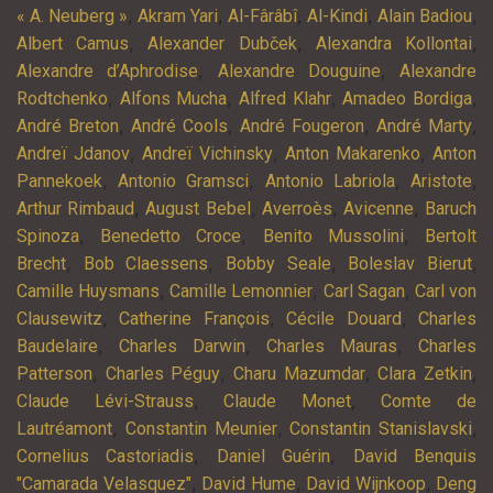
,
,
,
,
,
« A. Neuberg »
Akram Yari
Al-Fârâbî
Al-Kindi
Alain Badiou
,
,
,
Albert Camus
Alexander Dubček
Alexandra Kollontai
,
,
Alexandre d’Aphrodise
Alexandre Douguine
Alexandre
,
,
,
,
Rodtchenko
Alfons Mucha
Alfred Klahr
Amadeo Bordiga
,
,
,
,
André Breton
André Cools
André Fougeron
André Marty
,
,
,
Andreï Jdanov
Andreï Vichinsky
Anton Makarenko
Anton
,
,
,
,
Pannekoek
Antonio Gramsci
Antonio Labriola
Aristote
,
,
,
,
Arthur Rimbaud
August Bebel
Averroès
Avicenne
Baruch
,
,
,
Spinoza
Benedetto Croce
Benito Mussolini
Bertolt
,
,
,
,
Brecht
Bob Claessens
Bobby Seale
Boleslav Bierut
,
,
,
Camille Huysmans
Camille Lemonnier
Carl Sagan
Carl von
,
,
,
Clausewitz
Catherine François
Cécile Douard
Charles
,
,
,
Baudelaire
Charles Darwin
Charles Mauras
Charles
,
,
,
,
Patterson
Charles Péguy
Charu Mazumdar
Clara Zetkin
,
,
Claude Lévi-Strauss
Claude Monet
Comte de
,
,
,
Lautréamont
Constantin Meunier
Constantin Stanislavski
,
,
Cornelius Castoriadis
Daniel Guérin
David Benquis
,
,
,
"Camarada Velasquez"
David Hume
David Wijnkoop
Deng