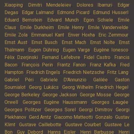
,
,
,
Xiaoping
Dimitri Mendeleïev
Dolores Ibarruri
Edgar
,
,
,
,
Degas
Edgar Lalmand
Edmond Picard
Edmund Husserl
,
,
,
Eduard Bernstein
Edvard Munch
Egon Schiele
Emile
,
,
,
,
Claus
Emile Durkheim
Emile Henry
Emile Vandervelde
,
,
,
,
Emile Zola
Emmanuel Kant
Enver Hoxha
Eric Zemmour
,
,
,
,
Ernst Aust
Ernst Busch
Ernst Mach
Ernst Nolte
Ernst
,
,
,
,
Thälmann
Eugen Dühring
Eugen Varga
Eugène Ionesco
,
,
,
Félix Dzerjinski
Fernand Lefebvre
Fidel Castro
Francis
,
,
,
,
Bacon
François Perin
Frantz Fanon
Franz Kafka
Fred
,
,
,
,
Hampton
Friedrich Engels
Friedrich Nietzsche
Fritz Lang
,
,
,
Gabriel Péri
Gabriele D'Annunzio
Galilée
Gaston
,
,
,
Soumialot
Georg Lukács
Georg Wilhelm Friedrich Hegel
,
,
,
George Berkeley
George Jackson
George Mosse
George
,
,
,
Orwell
Georges Eugène Haussmann
Georges Laugée
,
,
,
Georges Politzer
Georges Sorel
Georgi Dimitrov
Georgi
,
,
,
,
Plekhanov
Gerd Arntz
Giacomo Matteotti
Gonzalo
Gustav
,
,
,
Klimt
Gustave Caillebotte
Gustave Courbet
Gustave Le
,
,
,
,
Bon
Guy Debord
Hanns Eisler
Henri Barbusse
Henri