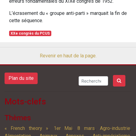
erreurs fondamentales du XIXe congrès de 1952.
L’écrasement du « groupe anti-parti » marquait la fin de
cette séquence.
XXe congrès du PCUS
Revenir en haut de la page.
Plan du site
Mots-clefs
Thèmes
,
,
,
,
« French theory »
1er Mai
8 mars
Agro-industrie
,
,
,
,
Alimentation
Animaux
Annexes
Anti-impérialisme