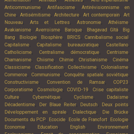
,
,
Anticommunisme
Antifascisme
Antirévisionnisme en
,
,
,
,
Chine
Antisémitisme
Architecture
Art contemporain
Art
,
,
,
,
Nouveau
Arts et Lettres
Astronomie
Athéisme
,
,
,
,
Avakianisme
Averroïsme
Baroque
Bhagavad Gîtâ
Big
,
,
,
,
,
Bang
Biologie
Biosphère
BRICS
Cannibalisme social
,
,
,
Capitalisme
Capitalisme bureaucratique
Castellano
,
,
,
Catholicisme
Centralisme démocratique
Centrisme
,
,
,
,
,
Chamanisme
Chiisme
Chimie
Christianisme
Cinéma
,
,
,
,
Classicisme
Classification
Collectivisme
Colonialisme
,
,
,
Commerce
Communisme
Conquête spatiale soviétique
,
,
,
Constructivisme
Convention de Ramsar
COP23
,
,
,
,
Corporatisme
Cosmologie
COVID-19
Crise capitaliste
,
,
,
,
Culture
Cybernétique
Cyclisme
Dadaïsme
,
,
,
,
Décadentisme
Der Blaue Reiter
Deutsch
Deux points
,
,
,
Développement en spirale
Dialectique
Die Brücke
,
,
,
,
Documents du PCP
Ecocide
Ecole de Francfort
Ecologie
,
,
,
,
Economie
Education
English
Environnement