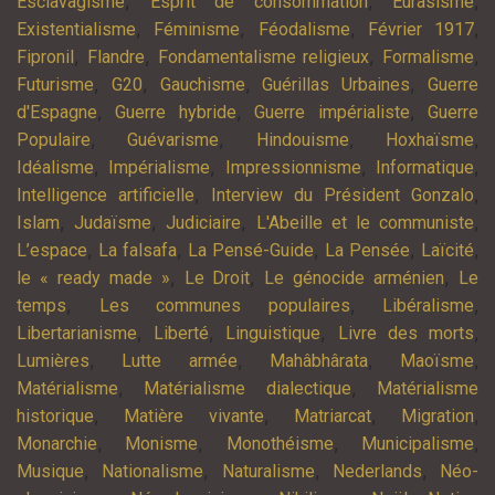
,
,
,
Esclavagisme
Esprit de consommation
Eurasisme
,
,
,
,
Existentialisme
Féminisme
Féodalisme
Février 1917
,
,
,
,
Fipronil
Flandre
Fondamentalisme religieux
Formalisme
,
,
,
,
Futurisme
G20
Gauchisme
Guérillas Urbaines
Guerre
,
,
,
d'Espagne
Guerre hybride
Guerre impérialiste
Guerre
,
,
,
,
Populaire
Guévarisme
Hindouisme
Hoxhaïsme
,
,
,
,
Idéalisme
Impérialisme
Impressionnisme
Informatique
,
,
Intelligence artificielle
Interview du Président Gonzalo
,
,
,
,
Islam
Judaïsme
Judiciaire
L'Abeille et le communiste
,
,
,
,
,
L’espace
La falsafa
La Pensé-Guide
La Pensée
Laïcité
,
,
,
le « ready made »
Le Droit
Le génocide arménien
Le
,
,
,
temps
Les communes populaires
Libéralisme
,
,
,
,
Libertarianisme
Liberté
Linguistique
Livre des morts
,
,
,
,
Lumières
Lutte armée
Mahâbhârata
Maoïsme
,
,
Matérialisme
Matérialisme dialectique
Matérialisme
,
,
,
,
historique
Matière vivante
Matriarcat
Migration
,
,
,
,
Monarchie
Monisme
Monothéisme
Municipalisme
,
,
,
,
Musique
Nationalisme
Naturalisme
Nederlands
Néo-