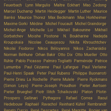
,
,
,
,
Feuerbach
Lynn Margulis
Maître Eckhart
Mao Zedong
,
,
,
Marcel Duchamp
Martin Heidegger
Martin Luther
Maurice
,
,
,
,
Barrès
Maurice Thorez
Max Beckmann
Max Horkheimer
,
,
,
,
Maxime Gorki
Médine
Michel Foucault
Michel Graindorge
,
,
,
Michel-Ange
Michelle Loi
Mikhaïl Bakounine
Mikhaïl
,
,
,
Gorbatchev
Moishe Postone
N. Boukharine
Nadejda
,
,
,
Kroupskaïa
Nicolae Ceaușescu
Nikita Khrouchtchev
,
,
,
Nikolaï Fiodorov
Nikos Béloyannis
Níkos Zachariádis
,
,
,
,
Norman Béthune
Orhan Bakir
Otto Dix
Otto Mueller
Otto
,
,
,
,
Rühle
Pablo Picasso
Palmiro Togliatti
Parménide
Patrice
,
,
,
,
Lumumba
Paul Cézanne
Paul Lafargue
Paul Verlaine
,
,
,
Paul-Henri Spaak
Peter Paul Rubens
Philippe Buonarroti
,
,
Pierre Drieu La Rochelle
Pierre Mulele
Pierre Ryckmans
,
,
,
(Simon Leys)
Pierre-Joseph Proudhon
Pieter Aertsen
,
,
,
,
Pieter Brueghel
Piotr Ilitch Tchaïkovski
Platon
Plotin
,
,
,
Prospero Gallinari
Pythagore
Rafael Correa
Raoul
,
,
,
,
,
Hedebouw
Raphaël
Ravachol
Reinhard Kühnl
Rembrandt
,
,
,
Renato Curcio
René Descartes
René Magritte
Rogier van