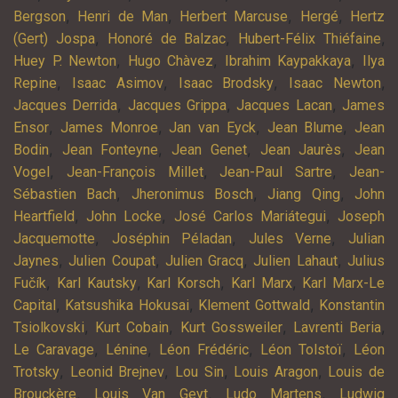
,
,
,
,
Bergson
Henri de Man
Herbert Marcuse
Hergé
Hertz
,
,
,
(Gert) Jospa
Honoré de Balzac
Hubert-Félix Thiéfaine
,
,
,
Huey P. Newton
Hugo Chàvez
Ibrahim Kaypakkaya
Ilya
,
,
,
,
Repine
Isaac Asimov
Isaac Brodsky
Isaac Newton
,
,
,
Jacques Derrida
Jacques Grippa
Jacques Lacan
James
,
,
,
,
Ensor
James Monroe
Jan van Eyck
Jean Blume
Jean
,
,
,
,
Bodin
Jean Fonteyne
Jean Genet
Jean Jaurès
Jean
,
,
,
Vogel
Jean-François Millet
Jean-Paul Sartre
Jean-
,
,
,
Sébastien Bach
Jheronimus Bosch
Jiang Qing
John
,
,
,
Heartfield
John Locke
José Carlos Mariátegui
Joseph
,
,
,
Jacquemotte
Joséphin Péladan
Jules Verne
Julian
,
,
,
,
Jaynes
Julien Coupat
Julien Gracq
Julien Lahaut
Julius
,
,
,
,
Fučík
Karl Kautsky
Karl Korsch
Karl Marx
Karl Marx-Le
,
,
,
Capital
Katsushika Hokusai
Klement Gottwald
Konstantin
,
,
,
,
Tsiolkovski
Kurt Cobain
Kurt Gossweiler
Lavrenti Beria
,
,
,
,
Le Caravage
Lénine
Léon Frédéric
Léon Tolstoï
Léon
,
,
,
,
Trotsky
Leonid Brejnev
Lou Sin
Louis Aragon
Louis de
,
,
,
Brouckère
Louis Van Geyt
Ludo Martens
Ludwig