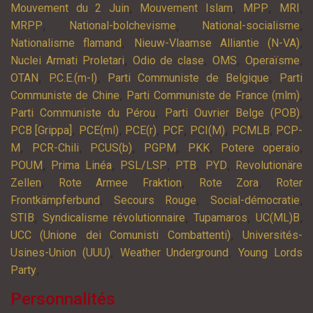
,
,
,
,
Mouvement du 2 Juin
Mouvement Islam
MPP
MRI
,
,
,
MRPP
National-bolchevisme
National-socialisme
,
,
Nationalisme flamand
Nieuw-Vlaamse Alliantie (N-VA)
,
,
,
,
Nuclei Armati Proletari
Odio de clase
OMS
Operaïsme
,
,
,
OTAN
P.C.E.(m-l)
Parti Communiste de Belgique
Parti
,
,
Communiste de Chine
Parti Communiste de France (mlm)
,
,
Parti Communiste du Pérou
Parti Ouvrier Belge (POB)
,
,
,
,
,
,
PCB [Grippa]
PCE(ml)
PCE(r)
PCF
PCI(M)
PCMLB
PCP-
,
,
,
,
,
,
M
PCR-Chili
PCUS(b)
PGPM
PKK
Potere operaio
,
,
,
,
,
POUM
Prima Linéa
PSL/LSP
PTB
PYD
Revolutionäre
,
,
,
Zellen
Rote Armee Fraktion
Rote Zora
Roter
,
,
,
Frontkämpferbund
Secours Rouge
Social-démocratie
,
,
,
,
STIB
Syndicalisme révolutionnaire
Tupamaros
UC(ML)B
,
UCC (Unione dei Comunisti Combattenti)
Universités-
,
,
Usines-Union (UUU)
Weather Underground
Young Lords
,
Party
Personnalités