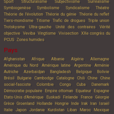
,
,
,
,
Sport
Structuralisme
Subjectivisme
Surréalisme
,
,
,
,
Symbiogenèse
Symbolisme
Syndicalisme
Théatre
,
,
,
Théorie de l'évolution
Théorie du génie
Théorie du reflet
,
,
,
,
Tiers-mondisme
Titisme
Trafic de drogues
Triple union
,
,
,
Trotskysme
Ultra-gauche
Unité des contraires
Vérité
,
,
,
,
objective
Veviba
Vingtisme
Vivisection
XXe congrès du
,
,
PCUS
Zones humides
Pays
,
,
,
,
,
Afghanistan
Afrique
Albanie
Algérie
Allemagne
,
,
,
,
Amérique du Nord
Amérique latine
Argentine
Arménie
,
,
,
,
,
Autriche
Azerbaïdjan
Bangladesh
Belgique
Bolivie
,
,
,
,
,
,
Brésil
Bulgarie
Cambodge
Catalogne
Chili
Chine
Chine
,
,
,
,
,
social-fasciste
Colombie
Congo
Cuba
Danemark
,
,
,
,
Démocratie populaire
Empire ottoman
Equateur
Espagne
,
,
,
,
,
Etats-Unis d'Amérique
Euskadi
Finlande
France
Géorgie
,
,
,
,
,
,
,
,
Grèce
Groenland
Hollande
Hongrie
Inde
Irak
Iran
Israël
,
,
,
,
,
,
,
Italie
Japon
Jordanie
Kurdistan
Liban
Maroc
Mexique