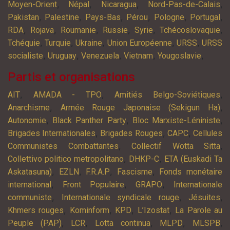
,
,
,
,
Moyen-Orient
Népal
Nicaragua
Nord-Pas-de-Calais
,
,
,
,
,
,
Pakistan
Palestine
Pays-Bas
Pérou
Pologne
Portugal
,
,
,
,
,
,
RDA
Rojava
Roumanie
Russie
Syrie
Tchécoslovaquie
,
,
,
,
,
Tchéquie
Turquie
Ukraine
Union Européenne
URSS
URSS
,
,
,
,
,
socialiste
Uruguay
Venezuela
Vietnam
Yougoslavie
Partis et organisations
,
,
,
AIT
AMADA - TPO
Amitiés Belgo-Soviétiques
,
,
Anarchisme
Armée Rouge Japonaise (Sekigun Ha)
,
,
,
Autonomie
Black Panther Party
Bloc Marxiste-Léniniste
,
,
,
Brigades Internationales
Brigades Rouges
CAPC
Cellules
,
,
Communistes Combattantes
Collectif Wotta Sitta
,
,
Collettivo politico metropolitano
DHKP-C
ETA (Euskadi Ta
,
,
,
,
Askatasuna)
EZLN
F.R.A.P
Fascisme
Fonds monétaire
,
,
,
international
Front Populaire
GRAPO
Internationale
,
,
,
communiste
Internationale syndicale rouge
Jésuites
,
,
,
,
Khmers rouges
Kominform
KPD
L’Izostat
La Parole au
,
,
,
,
,
Peuple (PAP)
LCR
Lotta continua
MLPD
MLSPB