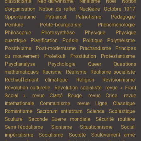
,
,
,
,
classicisme
Néo-darwinisme
Nihilisme
Noël
Notion
,
,
,
,
d’organisation
Notion de reflet
Nucléaire
Octobre 1917
,
,
,
,
Opportunisme
Patriarcat
Patriotisme
Pédagogie
,
,
,
Peinture
Petite-bourgeoisie
Phénoménologie
,
,
,
Philosophie
Photosynthèse
Physique
Physique
,
,
,
,
,
quantique
Planification
Poésie
Politique
Polythéisme
,
,
,
Positivisme
Post-modernisme
Prachandisme
Principes
,
,
,
,
du mouvement
Proletkult
Prostitution
Protestantisme
,
,
,
Psychanalyse
Psychologie
Queer
Questions
,
,
,
,
mathématiques
Racisme
Réalisme
Réalisme socialiste
,
,
,
Réchauffement climatique
Religion
Révisionnisme
,
,
Révolution culturelle
Révolution socialiste
revue « Front
,
,
,
Social »
revue Clarté Rouge
revue Crise
revue
,
,
internationale Communisme
revue Ligne Classique
,
,
,
,
Romantisme
Sacrorum antistitum
Science
Scolastique
,
,
,
Sculture
Seconde Guerre mondiale
Sécurité routière
,
,
,
Semi-féodalisme
Sionisme
Situationnisme
Social-
,
,
,
,
impérialisme
Socialisme
Société
Soulèvement armé