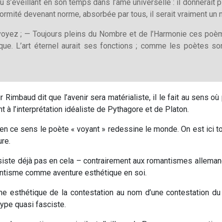
nnu s’éveillant en son temps dans l’âme universelle : il donnerait
rmité devenant norme, absorbée par tous, il serait vraiment un m
 voyez ; — Toujours pleins du Nombre et de l’Harmonie ces poèm
que. L’art éternel aurait ses fonctions ; comme les poètes so
 Rimbaud dit que l’avenir sera matérialiste, il le fait au sens où 
 à l’interprétation idéaliste de Pythagore et de Platon.
t en ce sens le poète « voyant » redessine le monde. On est ici
ure.
nsiste déjà pas en cela – contrairement aux romantismes alleman
mantisme comme aventure esthétique en soi.
ne esthétique de la contestation au nom d’une contestation du 
type quasi fasciste.