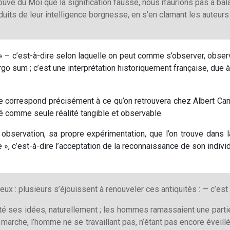
rouvé du Moi que la signification fausse, nous n’aurions pas à ba
duits de leur intelligence borgnesse, en s’en clamant les auteurs 
e » – c’est-à-dire selon laquelle on peut comme s’observer, obs
o sum ; c’est une interprétation historiquement française, due 
ée correspond précisément à ce qu’on retrouvera chez Albert Ca
ité comme seule réalité tangible et observable.
observation, sa propre expérimentation, que l’on trouve dans la
ge », c’est-à-dire l’acceptation de la reconnaissance de son indi
ux : plusieurs s’éjouissent à renouveler ces antiquités : — c’est
jeté ses idées, naturellement ; les hommes ramassaient une partie
t la marche, l’homme ne se travaillant pas, n’étant pas encore évei