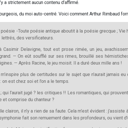
n’y a strictement aucun contenu d’affirmé.
bourgeois, du moi auto-centré. Voici comment Arthur Rimbaud for
 la poésie -Toute poésie antique aboutit à la poésie grecque ; V
lettrés, des versificateurs.
à Casimir Delavigne, tout est prose rimée, un jeu, avachissem
le grand. — On eût soufflé sur ses rimes, brouillé ses hémistiche
gines. — Après Racine, le jeu moisit. Il a duré deux mille ans !
n m’inspire plus de certitudes sur le sujet que n’aurait jamais eu
 on est chez soi et l’on a le temps.
; qui l’aurait jugé ? les critiques !! Les romantiques, qui prouve
ée et comprise du chanteur ?
le clairon, il n’y a rien de sa faute. Cela m’est évident : j’assiste
 la symphonie fait son remuement dans les profondeurs, ou vient d