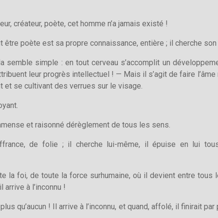
eur, créateur, poète, cet homme n’a jamais existé !
tre poète est sa propre connaissance, entière ; il cherche son âme
 ; cela semble simple : en tout cerveau s’accomplit un développem
attribuent leur progrès intellectuel ! — Mais il s’agit de faire l’â
et se cultivant des verrues sur le visage.
oyant.
immense et raisonné dérèglement de tous les sens.
rance, de folie ; il cherche lui-même, il épuise en lui tou
te la foi, de toute la force surhumaine, où il devient entre tous 
 arrive à l’inconnu !
lus qu’aucun ! Il arrive à l’inconnu, et quand, affolé, il finirait par