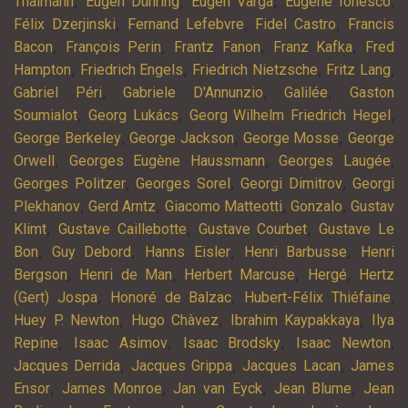
,
,
,
,
Thälmann
Eugen Dühring
Eugen Varga
Eugène Ionesco
,
,
,
Félix Dzerjinski
Fernand Lefebvre
Fidel Castro
Francis
,
,
,
,
Bacon
François Perin
Frantz Fanon
Franz Kafka
Fred
,
,
,
,
Hampton
Friedrich Engels
Friedrich Nietzsche
Fritz Lang
,
,
,
Gabriel Péri
Gabriele D'Annunzio
Galilée
Gaston
,
,
,
Soumialot
Georg Lukács
Georg Wilhelm Friedrich Hegel
,
,
,
George Berkeley
George Jackson
George Mosse
George
,
,
,
Orwell
Georges Eugène Haussmann
Georges Laugée
,
,
,
Georges Politzer
Georges Sorel
Georgi Dimitrov
Georgi
,
,
,
,
Plekhanov
Gerd Arntz
Giacomo Matteotti
Gonzalo
Gustav
,
,
,
Klimt
Gustave Caillebotte
Gustave Courbet
Gustave Le
,
,
,
,
Bon
Guy Debord
Hanns Eisler
Henri Barbusse
Henri
,
,
,
,
Bergson
Henri de Man
Herbert Marcuse
Hergé
Hertz
,
,
,
(Gert) Jospa
Honoré de Balzac
Hubert-Félix Thiéfaine
,
,
,
Huey P. Newton
Hugo Chàvez
Ibrahim Kaypakkaya
Ilya
,
,
,
,
Repine
Isaac Asimov
Isaac Brodsky
Isaac Newton
,
,
,
Jacques Derrida
Jacques Grippa
Jacques Lacan
James
,
,
,
,
Ensor
James Monroe
Jan van Eyck
Jean Blume
Jean