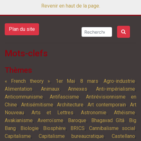
Revenir en haut de la page.
Plan du site
Mots-clefs
Thèmes
,
,
,
,
« French theory »
1er Mai
8 mars
Agro-industrie
,
,
,
,
Alimentation
Animaux
Annexes
Anti-impérialisme
,
,
Anticommunisme
Antifascisme
Antirévisionnisme en
,
,
,
,
Chine
Antisémitisme
Architecture
Art contemporain
Art
,
,
,
,
Nouveau
Arts et Lettres
Astronomie
Athéisme
,
,
,
,
Avakianisme
Averroïsme
Baroque
Bhagavad Gîtâ
Big
,
,
,
,
,
Bang
Biologie
Biosphère
BRICS
Cannibalisme social
,
,
,
Capitalisme
Capitalisme bureaucratique
Castellano