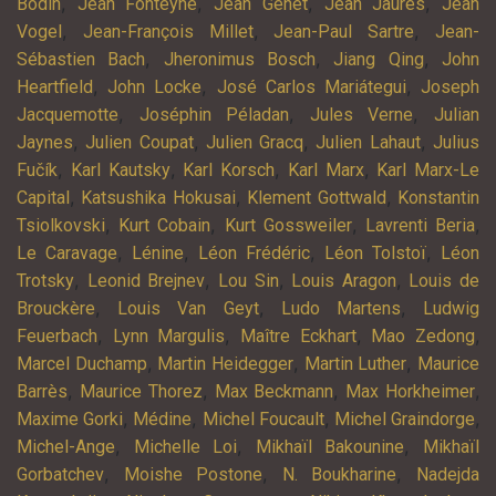
,
,
,
,
Bodin
Jean Fonteyne
Jean Genet
Jean Jaurès
Jean
,
,
,
Vogel
Jean-François Millet
Jean-Paul Sartre
Jean-
,
,
,
Sébastien Bach
Jheronimus Bosch
Jiang Qing
John
,
,
,
Heartfield
John Locke
José Carlos Mariátegui
Joseph
,
,
,
Jacquemotte
Joséphin Péladan
Jules Verne
Julian
,
,
,
,
Jaynes
Julien Coupat
Julien Gracq
Julien Lahaut
Julius
,
,
,
,
Fučík
Karl Kautsky
Karl Korsch
Karl Marx
Karl Marx-Le
,
,
,
Capital
Katsushika Hokusai
Klement Gottwald
Konstantin
,
,
,
,
Tsiolkovski
Kurt Cobain
Kurt Gossweiler
Lavrenti Beria
,
,
,
,
Le Caravage
Lénine
Léon Frédéric
Léon Tolstoï
Léon
,
,
,
,
Trotsky
Leonid Brejnev
Lou Sin
Louis Aragon
Louis de
,
,
,
Brouckère
Louis Van Geyt
Ludo Martens
Ludwig
,
,
,
,
Feuerbach
Lynn Margulis
Maître Eckhart
Mao Zedong
,
,
,
Marcel Duchamp
Martin Heidegger
Martin Luther
Maurice
,
,
,
,
Barrès
Maurice Thorez
Max Beckmann
Max Horkheimer
,
,
,
,
Maxime Gorki
Médine
Michel Foucault
Michel Graindorge
,
,
,
Michel-Ange
Michelle Loi
Mikhaïl Bakounine
Mikhaïl
,
,
,
Gorbatchev
Moishe Postone
N. Boukharine
Nadejda