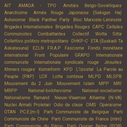
,
,
,
AIT
AMADA - TPO
Amitiés Belgo-Soviétiques
,
,
Anarchisme
Armée Rouge Japonaise (Sekigun Ha)
,
,
,
Autonomie
Black Panther Party
Bloc Marxiste-Léniniste
,
,
,
Brigades Internationales
Brigades Rouges
CAPC
Cellules
,
,
Communistes Combattantes
Collectif Wotta Sitta
,
,
Collettivo politico metropolitano
DHKP-C
ETA (Euskadi Ta
,
,
,
,
Askatasuna)
EZLN
F.R.A.P
Fascisme
Fonds monétaire
,
,
,
international
Front Populaire
GRAPO
Internationale
,
,
,
communiste
Internationale syndicale rouge
Jésuites
,
,
,
,
Khmers rouges
Kominform
KPD
L’Izostat
La Parole au
,
,
,
,
,
Peuple (PAP)
LCR
Lotta continua
MLPD
MLSPB
,
,
,
,
Mouvement du 2 Juin
Mouvement Islam
MPP
MRI
,
,
,
MRPP
National-bolchevisme
National-socialisme
,
,
Nationalisme flamand
Nieuw-Vlaamse Alliantie (N-VA)
,
,
,
,
Nuclei Armati Proletari
Odio de clase
OMS
Operaïsme
,
,
,
OTAN
P.C.E.(m-l)
Parti Communiste de Belgique
Parti
,
,
Communiste de Chine
Parti Communiste de France (mlm)
,
,
Parti Communiste du Pérou
Parti Ouvrier Belge (POB)