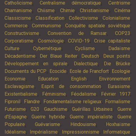
,
,
,
Catholicisme
Centralisme démocratique
Centrisme
,
,
,
,
,
Chamanisme
Chiisme
Chimie
Christianisme
Cinéma
,
,
,
,
Classicisme
Classification
Collectivisme
Colonialisme
,
,
,
Commerce
Communisme
Conquête spatiale soviétique
,
,
,
Constructivisme
Convention de Ramsar
COP23
,
,
,
,
Corporatisme
Cosmologie
COVID-19
Crise capitaliste
,
,
,
,
Culture
Cybernétique
Cyclisme
Dadaïsme
,
,
,
,
Décadentisme
Der Blaue Reiter
Deutsch
Deux points
,
,
,
Développement en spirale
Dialectique
Die Brücke
,
,
,
,
Documents du PCP
Ecocide
Ecole de Francfort
Ecologie
,
,
,
,
Economie
Education
English
Environnement
,
,
,
Esclavagisme
Esprit de consommation
Eurasisme
,
,
,
,
Existentialisme
Féminisme
Féodalisme
Février 1917
,
,
,
,
Fipronil
Flandre
Fondamentalisme religieux
Formalisme
,
,
,
,
Futurisme
G20
Gauchisme
Guérillas Urbaines
Guerre
,
,
,
d'Espagne
Guerre hybride
Guerre impérialiste
Guerre
,
,
,
,
Populaire
Guévarisme
Hindouisme
Hoxhaïsme
,
,
,
,
Idéalisme
Impérialisme
Impressionnisme
Informatique