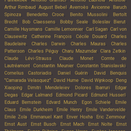
,
,
,
,
Arthur Rimbaud
August Bebel
Averroès
Avicenne
Baruch
,
,
,
Spinoza
Benedetto Croce
Benito Mussolini
Bertolt
,
,
,
,
Brecht
Bob Claessens
Bobby Seale
Boleslav Bierut
,
,
,
Camille Huysmans
Camille Lemonnier
Carl Sagan
Carl von
,
,
,
Clausewitz
Catherine François
Cécile Douard
Charles
,
,
,
Baudelaire
Charles Darwin
Charles Mauras
Charles
,
,
,
,
Patterson
Charles Péguy
Charu Mazumdar
Clara Zetkin
,
,
Claude Lévi-Strauss
Claude Monet
Comte de
,
,
,
Lautréamont
Constantin Meunier
Constantin Stanislavski
,
,
Cornelius Castoriadis
Daniel Guérin
David Benquis
,
,
,
"Camarada Velasquez"
David Hume
David Wijnkoop
Deng
,
,
,
Xiaoping
Dimitri Mendeleïev
Dolores Ibarruri
Edgar
,
,
,
,
Degas
Edgar Lalmand
Edmond Picard
Edmund Husserl
,
,
,
Eduard Bernstein
Edvard Munch
Egon Schiele
Emile
,
,
,
,
Claus
Emile Durkheim
Emile Henry
Emile Vandervelde
,
,
,
,
Emile Zola
Emmanuel Kant
Enver Hoxha
Eric Zemmour
,
,
,
,
Ernst Aust
Ernst Busch
Ernst Mach
Ernst Nolte
Ernst