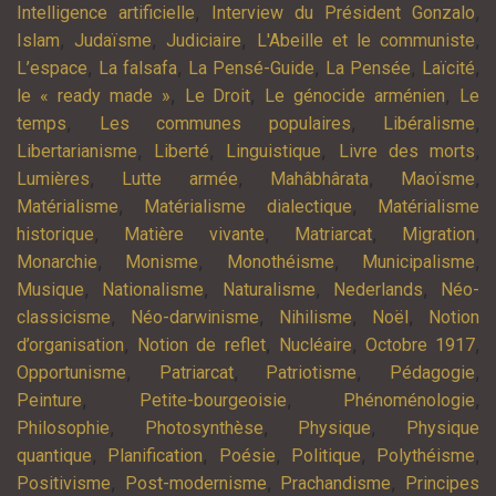
,
,
Intelligence artificielle
Interview du Président Gonzalo
,
,
,
,
Islam
Judaïsme
Judiciaire
L'Abeille et le communiste
,
,
,
,
,
L’espace
La falsafa
La Pensé-Guide
La Pensée
Laïcité
,
,
,
le « ready made »
Le Droit
Le génocide arménien
Le
,
,
,
temps
Les communes populaires
Libéralisme
,
,
,
,
Libertarianisme
Liberté
Linguistique
Livre des morts
,
,
,
,
Lumières
Lutte armée
Mahâbhârata
Maoïsme
,
,
Matérialisme
Matérialisme dialectique
Matérialisme
,
,
,
,
historique
Matière vivante
Matriarcat
Migration
,
,
,
,
Monarchie
Monisme
Monothéisme
Municipalisme
,
,
,
,
Musique
Nationalisme
Naturalisme
Nederlands
Néo-
,
,
,
,
classicisme
Néo-darwinisme
Nihilisme
Noël
Notion
,
,
,
,
d’organisation
Notion de reflet
Nucléaire
Octobre 1917
,
,
,
,
Opportunisme
Patriarcat
Patriotisme
Pédagogie
,
,
,
Peinture
Petite-bourgeoisie
Phénoménologie
,
,
,
Philosophie
Photosynthèse
Physique
Physique
,
,
,
,
,
quantique
Planification
Poésie
Politique
Polythéisme
,
,
,
Positivisme
Post-modernisme
Prachandisme
Principes