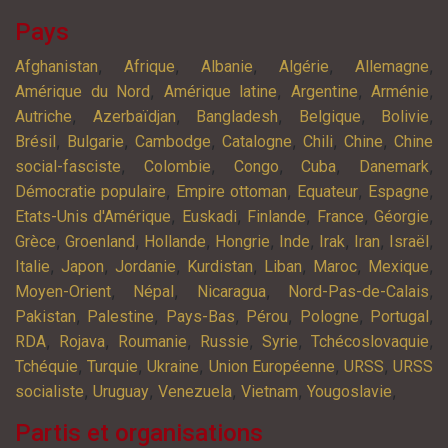
Pays
,
,
,
,
,
Afghanistan
Afrique
Albanie
Algérie
Allemagne
,
,
,
,
Amérique du Nord
Amérique latine
Argentine
Arménie
,
,
,
,
,
Autriche
Azerbaïdjan
Bangladesh
Belgique
Bolivie
,
,
,
,
,
,
Brésil
Bulgarie
Cambodge
Catalogne
Chili
Chine
Chine
,
,
,
,
,
social-fasciste
Colombie
Congo
Cuba
Danemark
,
,
,
,
Démocratie populaire
Empire ottoman
Equateur
Espagne
,
,
,
,
,
Etats-Unis d'Amérique
Euskadi
Finlande
France
Géorgie
,
,
,
,
,
,
,
,
Grèce
Groenland
Hollande
Hongrie
Inde
Irak
Iran
Israël
,
,
,
,
,
,
,
Italie
Japon
Jordanie
Kurdistan
Liban
Maroc
Mexique
,
,
,
,
Moyen-Orient
Népal
Nicaragua
Nord-Pas-de-Calais
,
,
,
,
,
,
Pakistan
Palestine
Pays-Bas
Pérou
Pologne
Portugal
,
,
,
,
,
,
RDA
Rojava
Roumanie
Russie
Syrie
Tchécoslovaquie
,
,
,
,
,
Tchéquie
Turquie
Ukraine
Union Européenne
URSS
URSS
,
,
,
,
,
socialiste
Uruguay
Venezuela
Vietnam
Yougoslavie
Partis et organisations