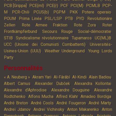
,
,
,
,
,
,
PCB [Grippa]
PCE(ml)
PCE(r)
PCF
PCI(M)
PCMLB
PCP-
,
,
,
,
,
,
M
PCR-Chili
PCUS(b)
PGPM
PKK
Potere operaio
,
,
,
,
,
POUM
Prima Linéa
PSL/LSP
PTB
PYD
Revolutionäre
,
,
,
Zellen
Rote Armee Fraktion
Rote Zora
Roter
,
,
,
Frontkämpferbund
Secours Rouge
Social-démocratie
,
,
,
,
STIB
Syndicalisme révolutionnaire
Tupamaros
UC(ML)B
,
UCC (Unione dei Comunisti Combattenti)
Universités-
,
,
Usines-Union (UUU)
Weather Underground
Young Lords
,
Party
Personnalités
,
,
,
,
,
« A. Neuberg »
Akram Yari
Al-Fârâbî
Al-Kindi
Alain Badiou
,
,
,
Albert Camus
Alexander Dubček
Alexandra Kollontai
,
,
Alexandre d’Aphrodise
Alexandre Douguine
Alexandre
,
,
,
,
Rodtchenko
Alfons Mucha
Alfred Klahr
Amadeo Bordiga
,
,
,
,
André Breton
André Cools
André Fougeron
André Marty
,
,
,
Andreï Jdanov
Andreï Vichinsky
Anton Makarenko
Anton
,
,
,
,
Pannekoek
Antonio Gramsci
Antonio Labriola
Aristote