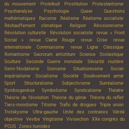
,
,
,
,
du mouvement
Proletkult
Prostitution
Protestantisme
,
,
,
Psychanalyse
Psychologie
Queer
Questions
,
,
,
,
mathématiques
Racisme
Réalisme
Réalisme socialiste
,
,
,
Réchauffement climatique
Religion
Révisionnisme
,
,
Révolution culturelle
Révolution socialiste
revue « Front
,
,
,
Social »
revue Clarté Rouge
revue Crise
revue
,
,
internationale Communisme
revue Ligne Classique
,
,
,
,
Romantisme
Sacrorum antistitum
Science
Scolastique
,
,
,
Sculture
Seconde Guerre mondiale
Sécurité routière
,
,
,
Semi-féodalisme
Sionisme
Situationnisme
Social-
,
,
,
,
impérialisme
Socialisme
Société
Soulèvement armé
,
,
,
,
Sport
Structuralisme
Subjectivisme
Surréalisme
,
,
,
,
Symbiogenèse
Symbolisme
Syndicalisme
Théatre
,
,
,
Théorie de l'évolution
Théorie du génie
Théorie du reflet
,
,
,
,
Tiers-mondisme
Titisme
Trafic de drogues
Triple union
,
,
,
Trotskysme
Ultra-gauche
Unité des contraires
Vérité
,
,
,
,
objective
Veviba
Vingtisme
Vivisection
XXe congrès du
,
,
PCUS
Zones humides