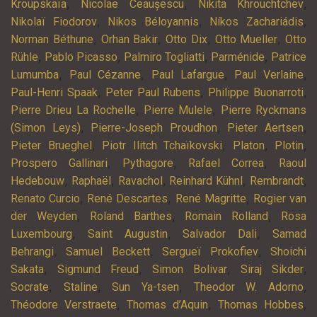
,
,
,
Kroupskaïa
Nicolae Ceaușescu
Nikita Khrouchtchev
,
,
,
Nikolaï Fiodorov
Nikos Béloyannis
Níkos Zachariádis
,
,
,
,
Norman Béthune
Orhan Bakir
Otto Dix
Otto Mueller
Otto
,
,
,
,
Rühle
Pablo Picasso
Palmiro Togliatti
Parménide
Patrice
,
,
,
,
Lumumba
Paul Cézanne
Paul Lafargue
Paul Verlaine
,
,
,
Paul-Henri Spaak
Peter Paul Rubens
Philippe Buonarroti
,
,
Pierre Drieu La Rochelle
Pierre Mulele
Pierre Ryckmans
,
,
,
(Simon Leys)
Pierre-Joseph Proudhon
Pieter Aertsen
,
,
,
,
Pieter Brueghel
Piotr Ilitch Tchaïkovski
Platon
Plotin
,
,
,
Prospero Gallinari
Pythagore
Rafael Correa
Raoul
,
,
,
,
,
Hedebouw
Raphaël
Ravachol
Reinhard Kühnl
Rembrandt
,
,
,
Renato Curcio
René Descartes
René Magritte
Rogier van
,
,
,
der Weyden
Roland Barthes
Romain Rolland
Rosa
,
,
,
Luxembourg
Saint Augustin
Salvador Dali
Samad
,
,
,
Behrangi
Samuel Beckett
Sergueï Prokofiev
Shoichi
,
,
,
,
Sakata
Sigmund Freud
Simon Bolivar
Siraj Sikder
,
,
,
,
Socrate
Staline
Sun Ya-tsen
Theodor W. Adorno
,
,
,
Théodore Verstraete
Thomas d’Aquin
Thomas Hobbes