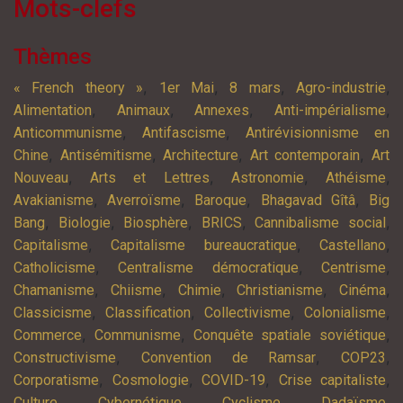
Mots-clefs
Thèmes
,
,
,
,
« French theory »
1er Mai
8 mars
Agro-industrie
,
,
,
,
Alimentation
Animaux
Annexes
Anti-impérialisme
,
,
Anticommunisme
Antifascisme
Antirévisionnisme en
,
,
,
,
Chine
Antisémitisme
Architecture
Art contemporain
Art
,
,
,
,
Nouveau
Arts et Lettres
Astronomie
Athéisme
,
,
,
,
Avakianisme
Averroïsme
Baroque
Bhagavad Gîtâ
Big
,
,
,
,
,
Bang
Biologie
Biosphère
BRICS
Cannibalisme social
,
,
,
Capitalisme
Capitalisme bureaucratique
Castellano
,
,
,
Catholicisme
Centralisme démocratique
Centrisme
,
,
,
,
,
Chamanisme
Chiisme
Chimie
Christianisme
Cinéma
,
,
,
,
Classicisme
Classification
Collectivisme
Colonialisme
,
,
,
Commerce
Communisme
Conquête spatiale soviétique
,
,
,
Constructivisme
Convention de Ramsar
COP23
,
,
,
,
Corporatisme
Cosmologie
COVID-19
Crise capitaliste
,
,
,
,
Culture
Cybernétique
Cyclisme
Dadaïsme