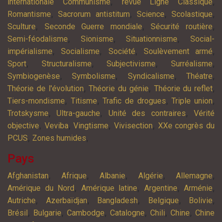
,
,
internationale Communisme
revue Ligne Classique
,
,
,
,
Romantisme
Sacrorum antistitum
Science
Scolastique
,
,
,
Sculture
Seconde Guerre mondiale
Sécurité routière
,
,
,
Semi-féodalisme
Sionisme
Situationnisme
Social-
,
,
,
,
impérialisme
Socialisme
Société
Soulèvement armé
,
,
,
,
Sport
Structuralisme
Subjectivisme
Surréalisme
,
,
,
,
Symbiogenèse
Symbolisme
Syndicalisme
Théatre
,
,
,
Théorie de l'évolution
Théorie du génie
Théorie du reflet
,
,
,
,
Tiers-mondisme
Titisme
Trafic de drogues
Triple union
,
,
,
Trotskysme
Ultra-gauche
Unité des contraires
Vérité
,
,
,
,
objective
Veviba
Vingtisme
Vivisection
XXe congrès du
,
,
PCUS
Zones humides
Pays
,
,
,
,
,
Afghanistan
Afrique
Albanie
Algérie
Allemagne
,
,
,
,
Amérique du Nord
Amérique latine
Argentine
Arménie
,
,
,
,
,
Autriche
Azerbaïdjan
Bangladesh
Belgique
Bolivie
,
,
,
,
,
,
Brésil
Bulgarie
Cambodge
Catalogne
Chili
Chine
Chine