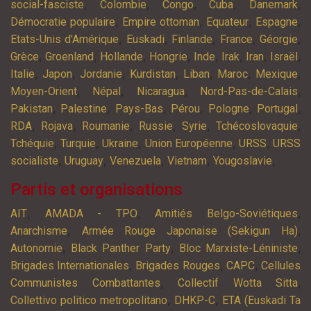
,
,
,
,
,
social-fasciste
Colombie
Congo
Cuba
Danemark
,
,
,
,
Démocratie populaire
Empire ottoman
Equateur
Espagne
,
,
,
,
,
Etats-Unis d'Amérique
Euskadi
Finlande
France
Géorgie
,
,
,
,
,
,
,
,
Grèce
Groenland
Hollande
Hongrie
Inde
Irak
Iran
Israël
,
,
,
,
,
,
,
Italie
Japon
Jordanie
Kurdistan
Liban
Maroc
Mexique
,
,
,
,
Moyen-Orient
Népal
Nicaragua
Nord-Pas-de-Calais
,
,
,
,
,
,
Pakistan
Palestine
Pays-Bas
Pérou
Pologne
Portugal
,
,
,
,
,
,
RDA
Rojava
Roumanie
Russie
Syrie
Tchécoslovaquie
,
,
,
,
,
Tchéquie
Turquie
Ukraine
Union Européenne
URSS
URSS
,
,
,
,
,
socialiste
Uruguay
Venezuela
Vietnam
Yougoslavie
Partis et organisations
,
,
,
AIT
AMADA - TPO
Amitiés Belgo-Soviétiques
,
,
Anarchisme
Armée Rouge Japonaise (Sekigun Ha)
,
,
,
Autonomie
Black Panther Party
Bloc Marxiste-Léniniste
,
,
,
Brigades Internationales
Brigades Rouges
CAPC
Cellules
,
,
Communistes Combattantes
Collectif Wotta Sitta
,
,
Collettivo politico metropolitano
DHKP-C
ETA (Euskadi Ta