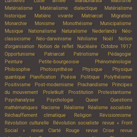
,
,
,
,
Lumières
Lutte armée
Mahâbhârata
Maoïsme
,
,
Matérialisme
Matérialisme dialectique
Matérialisme
,
,
,
,
historique
Matière vivante
Matriarcat
Migration
,
,
,
,
Monarchie
Monisme
Monothéisme
Municipalisme
,
,
,
,
Musique
Nationalisme
Naturalisme
Nederlands
Néo-
,
,
,
,
classicisme
Néo-darwinisme
Nihilisme
Noël
Notion
,
,
,
,
d’organisation
Notion de reflet
Nucléaire
Octobre 1917
,
,
,
,
Opportunisme
Patriarcat
Patriotisme
Pédagogie
,
,
,
Peinture
Petite-bourgeoisie
Phénoménologie
,
,
,
Philosophie
Photosynthèse
Physique
Physique
,
,
,
,
,
quantique
Planification
Poésie
Politique
Polythéisme
,
,
,
Positivisme
Post-modernisme
Prachandisme
Principes
,
,
,
,
du mouvement
Proletkult
Prostitution
Protestantisme
,
,
,
Psychanalyse
Psychologie
Queer
Questions
,
,
,
,
mathématiques
Racisme
Réalisme
Réalisme socialiste
,
,
,
Réchauffement climatique
Religion
Révisionnisme
,
,
Révolution culturelle
Révolution socialiste
revue « Front
,
,
,
Social »
revue Clarté Rouge
revue Crise
revue