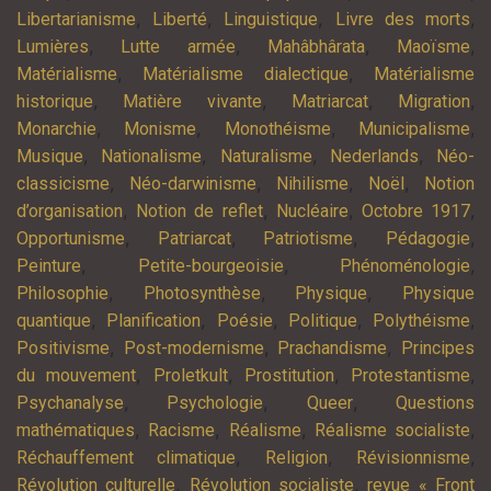
,
,
,
,
Libertarianisme
Liberté
Linguistique
Livre des morts
,
,
,
,
Lumières
Lutte armée
Mahâbhârata
Maoïsme
,
,
Matérialisme
Matérialisme dialectique
Matérialisme
,
,
,
,
historique
Matière vivante
Matriarcat
Migration
,
,
,
,
Monarchie
Monisme
Monothéisme
Municipalisme
,
,
,
,
Musique
Nationalisme
Naturalisme
Nederlands
Néo-
,
,
,
,
classicisme
Néo-darwinisme
Nihilisme
Noël
Notion
,
,
,
,
d’organisation
Notion de reflet
Nucléaire
Octobre 1917
,
,
,
,
Opportunisme
Patriarcat
Patriotisme
Pédagogie
,
,
,
Peinture
Petite-bourgeoisie
Phénoménologie
,
,
,
Philosophie
Photosynthèse
Physique
Physique
,
,
,
,
,
quantique
Planification
Poésie
Politique
Polythéisme
,
,
,
Positivisme
Post-modernisme
Prachandisme
Principes
,
,
,
,
du mouvement
Proletkult
Prostitution
Protestantisme
,
,
,
Psychanalyse
Psychologie
Queer
Questions
,
,
,
,
mathématiques
Racisme
Réalisme
Réalisme socialiste
,
,
,
Réchauffement climatique
Religion
Révisionnisme
,
,
Révolution culturelle
Révolution socialiste
revue « Front