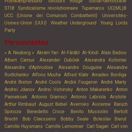
,
,
,
Frontkämpferbund
Secours Rouge
Social-démocratie
,
,
,
,
STIB
Syndicalisme révolutionnaire
Tupamaros
UC(ML)B
,
UCC (Unione dei Comunisti Combattenti)
Universités-
,
,
Usines-Union (UUU)
Weather Underground
Young Lords
,
Party
Personnalités
,
,
,
,
,
« A. Neuberg »
Akram Yari
Al-Fârâbî
Al-Kindi
Alain Badiou
,
,
,
Albert Camus
Alexander Dubček
Alexandra Kollontai
,
,
Alexandre d’Aphrodise
Alexandre Douguine
Alexandre
,
,
,
,
Rodtchenko
Alfons Mucha
Alfred Klahr
Amadeo Bordiga
,
,
,
,
André Breton
André Cools
André Fougeron
André Marty
,
,
,
Andreï Jdanov
Andreï Vichinsky
Anton Makarenko
Anton
,
,
,
,
Pannekoek
Antonio Gramsci
Antonio Labriola
Aristote
,
,
,
,
Arthur Rimbaud
August Bebel
Averroès
Avicenne
Baruch
,
,
,
Spinoza
Benedetto Croce
Benito Mussolini
Bertolt
,
,
,
,
Brecht
Bob Claessens
Bobby Seale
Boleslav Bierut
,
,
,
Camille Huysmans
Camille Lemonnier
Carl Sagan
Carl von