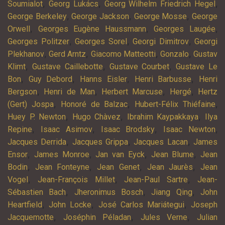
,
,
,
Soumialot
Georg Lukács
Georg Wilhelm Friedrich Hegel
,
,
,
George Berkeley
George Jackson
George Mosse
George
,
,
,
Orwell
Georges Eugène Haussmann
Georges Laugée
,
,
,
Georges Politzer
Georges Sorel
Georgi Dimitrov
Georgi
,
,
,
,
Plekhanov
Gerd Arntz
Giacomo Matteotti
Gonzalo
Gustav
,
,
,
Klimt
Gustave Caillebotte
Gustave Courbet
Gustave Le
,
,
,
,
Bon
Guy Debord
Hanns Eisler
Henri Barbusse
Henri
,
,
,
,
Bergson
Henri de Man
Herbert Marcuse
Hergé
Hertz
,
,
,
(Gert) Jospa
Honoré de Balzac
Hubert-Félix Thiéfaine
,
,
,
Huey P. Newton
Hugo Chàvez
Ibrahim Kaypakkaya
Ilya
,
,
,
,
Repine
Isaac Asimov
Isaac Brodsky
Isaac Newton
,
,
,
Jacques Derrida
Jacques Grippa
Jacques Lacan
James
,
,
,
,
Ensor
James Monroe
Jan van Eyck
Jean Blume
Jean
,
,
,
,
Bodin
Jean Fonteyne
Jean Genet
Jean Jaurès
Jean
,
,
,
Vogel
Jean-François Millet
Jean-Paul Sartre
Jean-
,
,
,
Sébastien Bach
Jheronimus Bosch
Jiang Qing
John
,
,
,
Heartfield
John Locke
José Carlos Mariátegui
Joseph
,
,
,
Jacquemotte
Joséphin Péladan
Jules Verne
Julian