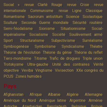
,
,
,
Social »
revue Clarté Rouge
revue Crise
revue
,
,
internationale Communisme
revue Ligne Classique
,
,
,
,
Romantisme
Sacrorum antistitum
Science
Scolastique
,
,
,
Sculture
Seconde Guerre mondiale
Sécurité routière
,
,
,
Semi-féodalisme
Sionisme
Situationnisme
Social-
,
,
,
,
impérialisme
Socialisme
Société
Soulèvement armé
,
,
,
,
Sport
Structuralisme
Subjectivisme
Surréalisme
,
,
,
,
Symbiogenèse
Symbolisme
Syndicalisme
Théatre
,
,
,
Théorie de l'évolution
Théorie du génie
Théorie du reflet
,
,
,
,
Tiers-mondisme
Titisme
Trafic de drogues
Triple union
,
,
,
Trotskysme
Ultra-gauche
Unité des contraires
Vérité
,
,
,
,
objective
Veviba
Vingtisme
Vivisection
XXe congrès du
,
,
PCUS
Zones humides
Pays
,
,
,
,
,
Afghanistan
Afrique
Albanie
Algérie
Allemagne
,
,
,
,
Amérique du Nord
Amérique latine
Argentine
Arménie
,
,
,
,
,
Autriche
Azerbaïdjan
Bangladesh
Belgique
Bolivie