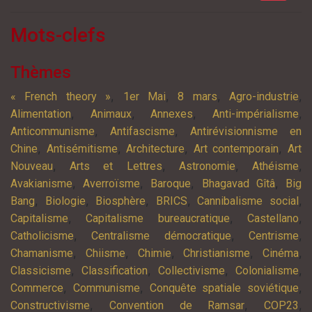
Mots-clefs
Thèmes
,
,
,
,
« French theory »
1er Mai
8 mars
Agro-industrie
,
,
,
,
Alimentation
Animaux
Annexes
Anti-impérialisme
,
,
Anticommunisme
Antifascisme
Antirévisionnisme en
,
,
,
,
Chine
Antisémitisme
Architecture
Art contemporain
Art
,
,
,
,
Nouveau
Arts et Lettres
Astronomie
Athéisme
,
,
,
,
Avakianisme
Averroïsme
Baroque
Bhagavad Gîtâ
Big
,
,
,
,
,
Bang
Biologie
Biosphère
BRICS
Cannibalisme social
,
,
,
Capitalisme
Capitalisme bureaucratique
Castellano
,
,
,
Catholicisme
Centralisme démocratique
Centrisme
,
,
,
,
,
Chamanisme
Chiisme
Chimie
Christianisme
Cinéma
,
,
,
,
Classicisme
Classification
Collectivisme
Colonialisme
,
,
,
Commerce
Communisme
Conquête spatiale soviétique
,
,
,
Constructivisme
Convention de Ramsar
COP23