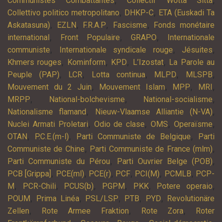
,
,
Communistes Combattantes
Collectif Wotta Sitta
,
,
Collettivo politico metropolitano
DHKP-C
ETA (Euskadi Ta
,
,
,
,
Askatasuna)
EZLN
F.R.A.P
Fascisme
Fonds monétaire
,
,
,
international
Front Populaire
GRAPO
Internationale
,
,
,
communiste
Internationale syndicale rouge
Jésuites
,
,
,
,
Khmers rouges
Kominform
KPD
L’Izostat
La Parole au
,
,
,
,
,
Peuple (PAP)
LCR
Lotta continua
MLPD
MLSPB
,
,
,
,
Mouvement du 2 Juin
Mouvement Islam
MPP
MRI
,
,
,
MRPP
National-bolchevisme
National-socialisme
,
,
Nationalisme flamand
Nieuw-Vlaamse Alliantie (N-VA)
,
,
,
,
Nuclei Armati Proletari
Odio de clase
OMS
Operaïsme
,
,
,
OTAN
P.C.E.(m-l)
Parti Communiste de Belgique
Parti
,
,
Communiste de Chine
Parti Communiste de France (mlm)
,
,
Parti Communiste du Pérou
Parti Ouvrier Belge (POB)
,
,
,
,
,
,
PCB [Grippa]
PCE(ml)
PCE(r)
PCF
PCI(M)
PCMLB
PCP-
,
,
,
,
,
,
M
PCR-Chili
PCUS(b)
PGPM
PKK
Potere operaio
,
,
,
,
,
POUM
Prima Linéa
PSL/LSP
PTB
PYD
Revolutionäre
,
,
,
Zellen
Rote Armee Fraktion
Rote Zora
Roter