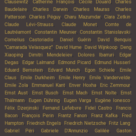
,
,
,
Clausewitz
Catherine François
Cécile Douard
Charles
,
,
,
Baudelaire
Charles Darwin
Charles Mauras
Charles
,
,
,
,
Patterson
Charles Péguy
Charu Mazumdar
Clara Zetkin
,
,
Claude Lévi-Strauss
Claude Monet
Comte de
,
,
,
Lautréamont
Constantin Meunier
Constantin Stanislavski
,
,
Cornelius Castoriadis
Daniel Guérin
David Benquis
,
,
,
"Camarada Velasquez"
David Hume
David Wijnkoop
Deng
,
,
,
Xiaoping
Dimitri Mendeleïev
Dolores Ibarruri
Edgar
,
,
,
,
Degas
Edgar Lalmand
Edmond Picard
Edmund Husserl
,
,
,
Eduard Bernstein
Edvard Munch
Egon Schiele
Emile
,
,
,
,
Claus
Emile Durkheim
Emile Henry
Emile Vandervelde
,
,
,
,
Emile Zola
Emmanuel Kant
Enver Hoxha
Eric Zemmour
,
,
,
,
Ernst Aust
Ernst Busch
Ernst Mach
Ernst Nolte
Ernst
,
,
,
,
Thälmann
Eugen Dühring
Eugen Varga
Eugène Ionesco
,
,
,
Félix Dzerjinski
Fernand Lefebvre
Fidel Castro
Francis
,
,
,
,
Bacon
François Perin
Frantz Fanon
Franz Kafka
Fred
,
,
,
,
Hampton
Friedrich Engels
Friedrich Nietzsche
Fritz Lang
,
,
,
Gabriel Péri
Gabriele D'Annunzio
Galilée
Gaston