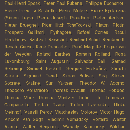
,
,
,
Paul-Henri Spaak
Peter Paul Rubens
Philippe Buonarroti
,
,
Pierre Drieu La Rochelle
Pierre Mulele
Pierre Ryckmans
,
,
,
(Simon Leys)
Pierre-Joseph Proudhon
Pieter Aertsen
,
,
,
,
Pieter Brueghel
Piotr Ilitch Tchaïkovski
Platon
Plotin
,
,
,
Prospero Gallinari
Pythagore
Rafael Correa
Raoul
,
,
,
,
,
Hedebouw
Raphaël
Ravachol
Reinhard Kühnl
Rembrandt
,
,
,
Renato Curcio
René Descartes
René Magritte
Rogier van
,
,
,
der Weyden
Roland Barthes
Romain Rolland
Rosa
,
,
,
Luxembourg
Saint Augustin
Salvador Dali
Samad
,
,
,
Behrangi
Samuel Beckett
Sergueï Prokofiev
Shoichi
,
,
,
,
Sakata
Sigmund Freud
Simon Bolivar
Siraj Sikder
,
,
,
,
Socrate
Staline
Sun Ya-tsen
Theodor W. Adorno
,
,
,
Théodore Verstraete
Thomas d’Aquin
Thomas Hobbes
,
,
,
,
Thomas More
Thomas Müntzer
Tintin
Tito
Tommazo
,
,
,
Campanella
Tristan Tzara
Trofim Lyssenko
Ulrike
,
,
,
,
Meinhof
Vassili Perov
Viatcheslav Molotov
Victor Hugo
,
,
,
Vincent Van Gogh
Vladimir Vernadsky
Voltaire
Walter
,
,
,
,
Alasia
Walter Benjamin
Wassily Kandinsky
Wilchar