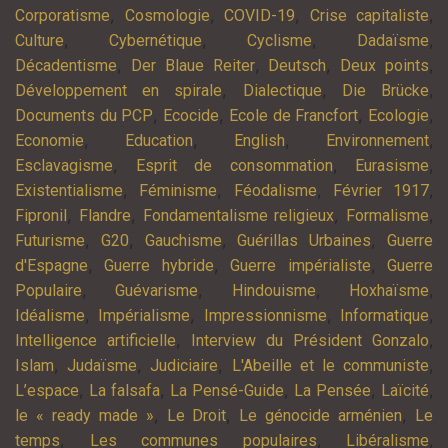
,
,
,
,
Corporatisme
Cosmologie
COVID-19
Crise capitaliste
,
,
,
,
Culture
Cybernétique
Cyclisme
Dadaïsme
,
,
,
,
Décadentisme
Der Blaue Reiter
Deutsch
Deux points
,
,
,
Développement en spirale
Dialectique
Die Brücke
,
,
,
,
Documents du PCP
Ecocide
Ecole de Francfort
Ecologie
,
,
,
,
Economie
Education
English
Environnement
,
,
,
Esclavagisme
Esprit de consommation
Eurasisme
,
,
,
,
Existentialisme
Féminisme
Féodalisme
Février 1917
,
,
,
,
Fipronil
Flandre
Fondamentalisme religieux
Formalisme
,
,
,
,
Futurisme
G20
Gauchisme
Guérillas Urbaines
Guerre
,
,
,
d'Espagne
Guerre hybride
Guerre impérialiste
Guerre
,
,
,
,
Populaire
Guévarisme
Hindouisme
Hoxhaïsme
,
,
,
,
Idéalisme
Impérialisme
Impressionnisme
Informatique
,
,
Intelligence artificielle
Interview du Président Gonzalo
,
,
,
,
Islam
Judaïsme
Judiciaire
L'Abeille et le communiste
,
,
,
,
,
L’espace
La falsafa
La Pensé-Guide
La Pensée
Laïcité
,
,
,
le « ready made »
Le Droit
Le génocide arménien
Le
,
,
,
temps
Les communes populaires
Libéralisme