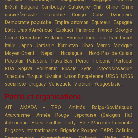
,
,
,
,
,
,
Brésil
Bulgarie
Cambodge
Catalogne
Chili
Chine
Chine
,
,
,
,
,
social-fasciste
Colombie
Congo
Cuba
Danemark
,
,
,
,
Démocratie populaire
Empire ottoman
Equateur
Espagne
,
,
,
,
,
Etats-Unis d'Amérique
Euskadi
Finlande
France
Géorgie
,
,
,
,
,
,
,
,
Grèce
Groenland
Hollande
Hongrie
Inde
Irak
Iran
Israël
,
,
,
,
,
,
,
Italie
Japon
Jordanie
Kurdistan
Liban
Maroc
Mexique
,
,
,
,
Moyen-Orient
Népal
Nicaragua
Nord-Pas-de-Calais
,
,
,
,
,
,
Pakistan
Palestine
Pays-Bas
Pérou
Pologne
Portugal
,
,
,
,
,
,
RDA
Rojava
Roumanie
Russie
Syrie
Tchécoslovaquie
,
,
,
,
,
Tchéquie
Turquie
Ukraine
Union Européenne
URSS
URSS
,
,
,
,
,
socialiste
Uruguay
Venezuela
Vietnam
Yougoslavie
Partis et organisations
,
,
,
AIT
AMADA - TPO
Amitiés Belgo-Soviétiques
,
,
Anarchisme
Armée Rouge Japonaise (Sekigun Ha)
,
,
,
Autonomie
Black Panther Party
Bloc Marxiste-Léniniste
,
,
,
Brigades Internationales
Brigades Rouges
CAPC
Cellules