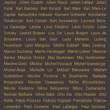
,
,
,
,
Jaynes
Julien Coupat
Julien Gracq
Julien Lahaut
Julius
,
,
,
,
Fučík
Karl Kautsky
Karl Korsch
Karl Marx
Karl Marx-Le
,
,
,
Capital
Katsushika Hokusai
Klement Gottwald
Konstantin
,
,
,
,
Tsiolkovski
Kurt Cobain
Kurt Gossweiler
Lavrenti Beria
,
,
,
,
Le Caravage
Lénine
Léon Frédéric
Léon Tolstoï
Léon
,
,
,
,
Trotsky
Leonid Brejnev
Lou Sin
Louis Aragon
Louis de
,
,
,
Brouckère
Louis Van Geyt
Ludo Martens
Ludwig
,
,
,
,
Feuerbach
Lynn Margulis
Maître Eckhart
Mao Zedong
,
,
,
Marcel Duchamp
Martin Heidegger
Martin Luther
Maurice
,
,
,
,
Barrès
Maurice Thorez
Max Beckmann
Max Horkheimer
,
,
,
,
Maxime Gorki
Médine
Michel Foucault
Michel Graindorge
,
,
,
Michel-Ange
Michelle Loi
Mikhaïl Bakounine
Mikhaïl
,
,
,
Gorbatchev
Moishe Postone
N. Boukharine
Nadejda
,
,
,
Kroupskaïa
Nicolae Ceaușescu
Nikita Khrouchtchev
,
,
,
Nikolaï Fiodorov
Nikos Béloyannis
Níkos Zachariádis
,
,
,
,
Norman Béthune
Orhan Bakir
Otto Dix
Otto Mueller
Otto
,
,
,
,
Rühle
Pablo Picasso
Palmiro Togliatti
Parménide
Patrice
,
,
,
,
Lumumba
Paul Cézanne
Paul Lafargue
Paul Verlaine