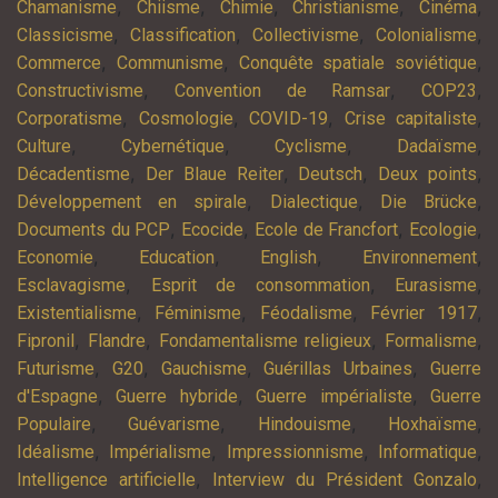
,
,
,
,
,
Chamanisme
Chiisme
Chimie
Christianisme
Cinéma
,
,
,
,
Classicisme
Classification
Collectivisme
Colonialisme
,
,
,
Commerce
Communisme
Conquête spatiale soviétique
,
,
,
Constructivisme
Convention de Ramsar
COP23
,
,
,
,
Corporatisme
Cosmologie
COVID-19
Crise capitaliste
,
,
,
,
Culture
Cybernétique
Cyclisme
Dadaïsme
,
,
,
,
Décadentisme
Der Blaue Reiter
Deutsch
Deux points
,
,
,
Développement en spirale
Dialectique
Die Brücke
,
,
,
,
Documents du PCP
Ecocide
Ecole de Francfort
Ecologie
,
,
,
,
Economie
Education
English
Environnement
,
,
,
Esclavagisme
Esprit de consommation
Eurasisme
,
,
,
,
Existentialisme
Féminisme
Féodalisme
Février 1917
,
,
,
,
Fipronil
Flandre
Fondamentalisme religieux
Formalisme
,
,
,
,
Futurisme
G20
Gauchisme
Guérillas Urbaines
Guerre
,
,
,
d'Espagne
Guerre hybride
Guerre impérialiste
Guerre
,
,
,
,
Populaire
Guévarisme
Hindouisme
Hoxhaïsme
,
,
,
,
Idéalisme
Impérialisme
Impressionnisme
Informatique
,
,
Intelligence artificielle
Interview du Président Gonzalo