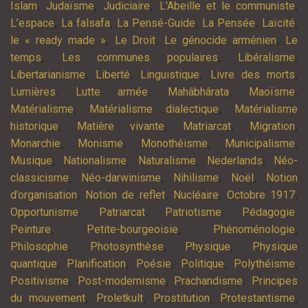
,
,
,
,
Islam
Judaïsme
Judiciaire
L'Abeille et le communiste
,
,
,
,
,
L’espace
La falsafa
La Pensé-Guide
La Pensée
Laïcité
,
,
,
le « ready made »
Le Droit
Le génocide arménien
Le
,
,
,
temps
Les communes populaires
Libéralisme
,
,
,
,
Libertarianisme
Liberté
Linguistique
Livre des morts
,
,
,
,
Lumières
Lutte armée
Mahâbhârata
Maoïsme
,
,
Matérialisme
Matérialisme dialectique
Matérialisme
,
,
,
,
historique
Matière vivante
Matriarcat
Migration
,
,
,
,
Monarchie
Monisme
Monothéisme
Municipalisme
,
,
,
,
Musique
Nationalisme
Naturalisme
Nederlands
Néo-
,
,
,
,
classicisme
Néo-darwinisme
Nihilisme
Noël
Notion
,
,
,
,
d’organisation
Notion de reflet
Nucléaire
Octobre 1917
,
,
,
,
Opportunisme
Patriarcat
Patriotisme
Pédagogie
,
,
,
Peinture
Petite-bourgeoisie
Phénoménologie
,
,
,
Philosophie
Photosynthèse
Physique
Physique
,
,
,
,
,
quantique
Planification
Poésie
Politique
Polythéisme
,
,
,
Positivisme
Post-modernisme
Prachandisme
Principes
,
,
,
,
du mouvement
Proletkult
Prostitution
Protestantisme