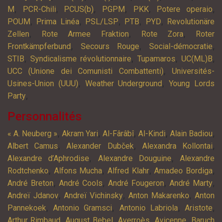
,
,
,
,
,
,
M
PCR-Chili
PCUS(b)
PGPM
PKK
Potere operaio
,
,
,
,
,
POUM
Prima Linéa
PSL/LSP
PTB
PYD
Revolutionäre
,
,
,
Zellen
Rote Armee Fraktion
Rote Zora
Roter
,
,
,
Frontkämpferbund
Secours Rouge
Social-démocratie
,
,
,
,
STIB
Syndicalisme révolutionnaire
Tupamaros
UC(ML)B
,
UCC (Unione dei Comunisti Combattenti)
Universités-
,
,
Usines-Union (UUU)
Weather Underground
Young Lords
,
Party
Personnalités
,
,
,
,
,
« A. Neuberg »
Akram Yari
Al-Fârâbî
Al-Kindi
Alain Badiou
,
,
,
Albert Camus
Alexander Dubček
Alexandra Kollontai
,
,
Alexandre d’Aphrodise
Alexandre Douguine
Alexandre
,
,
,
,
Rodtchenko
Alfons Mucha
Alfred Klahr
Amadeo Bordiga
,
,
,
,
André Breton
André Cools
André Fougeron
André Marty
,
,
,
Andreï Jdanov
Andreï Vichinsky
Anton Makarenko
Anton
,
,
,
,
Pannekoek
Antonio Gramsci
Antonio Labriola
Aristote
,
,
,
,
Arthur Rimbaud
August Bebel
Averroès
Avicenne
Baruch