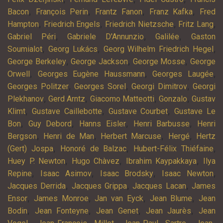
,
,
,
,
Bacon
François Perin
Frantz Fanon
Franz Kafka
Fred
,
,
,
,
Hampton
Friedrich Engels
Friedrich Nietzsche
Fritz Lang
,
,
,
Gabriel Péri
Gabriele D'Annunzio
Galilée
Gaston
,
,
,
Soumialot
Georg Lukács
Georg Wilhelm Friedrich Hegel
,
,
,
George Berkeley
George Jackson
George Mosse
George
,
,
,
Orwell
Georges Eugène Haussmann
Georges Laugée
,
,
,
Georges Politzer
Georges Sorel
Georgi Dimitrov
Georgi
,
,
,
,
Plekhanov
Gerd Arntz
Giacomo Matteotti
Gonzalo
Gustav
,
,
,
Klimt
Gustave Caillebotte
Gustave Courbet
Gustave Le
,
,
,
,
Bon
Guy Debord
Hanns Eisler
Henri Barbusse
Henri
,
,
,
,
Bergson
Henri de Man
Herbert Marcuse
Hergé
Hertz
,
,
,
(Gert) Jospa
Honoré de Balzac
Hubert-Félix Thiéfaine
,
,
,
Huey P. Newton
Hugo Chàvez
Ibrahim Kaypakkaya
Ilya
,
,
,
,
Repine
Isaac Asimov
Isaac Brodsky
Isaac Newton
,
,
,
Jacques Derrida
Jacques Grippa
Jacques Lacan
James
,
,
,
,
Ensor
James Monroe
Jan van Eyck
Jean Blume
Jean
,
,
,
,
Bodin
Jean Fonteyne
Jean Genet
Jean Jaurès
Jean