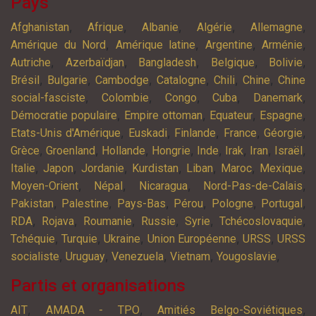
Pays
,
,
,
,
,
Afghanistan
Afrique
Albanie
Algérie
Allemagne
,
,
,
,
Amérique du Nord
Amérique latine
Argentine
Arménie
,
,
,
,
,
Autriche
Azerbaïdjan
Bangladesh
Belgique
Bolivie
,
,
,
,
,
,
Brésil
Bulgarie
Cambodge
Catalogne
Chili
Chine
Chine
,
,
,
,
,
social-fasciste
Colombie
Congo
Cuba
Danemark
,
,
,
,
Démocratie populaire
Empire ottoman
Equateur
Espagne
,
,
,
,
,
Etats-Unis d'Amérique
Euskadi
Finlande
France
Géorgie
,
,
,
,
,
,
,
,
Grèce
Groenland
Hollande
Hongrie
Inde
Irak
Iran
Israël
,
,
,
,
,
,
,
Italie
Japon
Jordanie
Kurdistan
Liban
Maroc
Mexique
,
,
,
,
Moyen-Orient
Népal
Nicaragua
Nord-Pas-de-Calais
,
,
,
,
,
,
Pakistan
Palestine
Pays-Bas
Pérou
Pologne
Portugal
,
,
,
,
,
,
RDA
Rojava
Roumanie
Russie
Syrie
Tchécoslovaquie
,
,
,
,
,
Tchéquie
Turquie
Ukraine
Union Européenne
URSS
URSS
,
,
,
,
,
socialiste
Uruguay
Venezuela
Vietnam
Yougoslavie
Partis et organisations
,
,
,
AIT
AMADA - TPO
Amitiés Belgo-Soviétiques