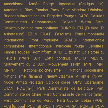
,
,
Anarchisme
Armée Rouge Japonaise (Sekigun Ha)
,
,
,
Autonomie
Black Panther Party
Bloc Marxiste-Léniniste
,
,
,
Brigades Internationales
Brigades Rouges
CAPC
Cellules
,
,
Communistes Combattantes
Collectif Wotta Sitta
,
,
Collettivo politico metropolitano
DHKP-C
ETA (Euskadi Ta
,
,
,
,
Askatasuna)
EZLN
F.R.A.P
Fascisme
Fonds monétaire
,
,
,
international
Front Populaire
GRAPO
Internationale
,
,
,
communiste
Internationale syndicale rouge
Jésuites
,
,
,
,
Khmers rouges
Kominform
KPD
L’Izostat
La Parole au
,
,
,
,
,
Peuple (PAP)
LCR
Lotta continua
MLPD
MLSPB
,
,
,
,
Mouvement du 2 Juin
Mouvement Islam
MPP
MRI
,
,
,
MRPP
National-bolchevisme
National-socialisme
,
,
Nationalisme flamand
Nieuw-Vlaamse Alliantie (N-VA)
,
,
,
,
Nuclei Armati Proletari
Odio de clase
OMS
Operaïsme
,
,
,
OTAN
P.C.E.(m-l)
Parti Communiste de Belgique
Parti
,
,
Communiste de Chine
Parti Communiste de France (mlm)
,
,
Parti Communiste du Pérou
Parti Ouvrier Belge (POB)
,
,
,
,
,
,
PCB [Grippa]
PCE(ml)
PCE(r)
PCF
PCI(M)
PCMLB
PCP-