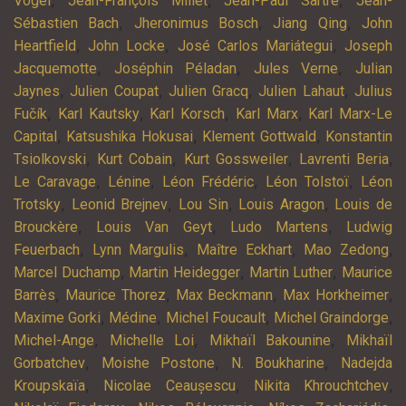
,
,
,
Vogel
Jean-François Millet
Jean-Paul Sartre
Jean-
,
,
,
Sébastien Bach
Jheronimus Bosch
Jiang Qing
John
,
,
,
Heartfield
John Locke
José Carlos Mariátegui
Joseph
,
,
,
Jacquemotte
Joséphin Péladan
Jules Verne
Julian
,
,
,
,
Jaynes
Julien Coupat
Julien Gracq
Julien Lahaut
Julius
,
,
,
,
Fučík
Karl Kautsky
Karl Korsch
Karl Marx
Karl Marx-Le
,
,
,
Capital
Katsushika Hokusai
Klement Gottwald
Konstantin
,
,
,
,
Tsiolkovski
Kurt Cobain
Kurt Gossweiler
Lavrenti Beria
,
,
,
,
Le Caravage
Lénine
Léon Frédéric
Léon Tolstoï
Léon
,
,
,
,
Trotsky
Leonid Brejnev
Lou Sin
Louis Aragon
Louis de
,
,
,
Brouckère
Louis Van Geyt
Ludo Martens
Ludwig
,
,
,
,
Feuerbach
Lynn Margulis
Maître Eckhart
Mao Zedong
,
,
,
Marcel Duchamp
Martin Heidegger
Martin Luther
Maurice
,
,
,
,
Barrès
Maurice Thorez
Max Beckmann
Max Horkheimer
,
,
,
,
Maxime Gorki
Médine
Michel Foucault
Michel Graindorge
,
,
,
Michel-Ange
Michelle Loi
Mikhaïl Bakounine
Mikhaïl
,
,
,
Gorbatchev
Moishe Postone
N. Boukharine
Nadejda
,
,
,
Kroupskaïa
Nicolae Ceaușescu
Nikita Khrouchtchev