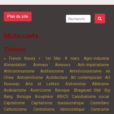
Plan du site
Mots-clefs
Thèmes
,
,
,
,
« French theory »
1er Mai
8 mars
Agro-industrie
,
,
,
,
Alimentation
Animaux
Annexes
Anti-impérialisme
,
,
Anticommunisme
Antifascisme
Antirévisionnisme en
,
,
,
,
Chine
Antisémitisme
Architecture
Art contemporain
Art
,
,
,
,
Nouveau
Arts et Lettres
Astronomie
Athéisme
,
,
,
,
Avakianisme
Averroïsme
Baroque
Bhagavad Gîtâ
Big
,
,
,
,
,
Bang
Biologie
Biosphère
BRICS
Cannibalisme social
,
,
,
Capitalisme
Capitalisme bureaucratique
Castellano
,
,
,
Catholicisme
Centralisme démocratique
Centrisme