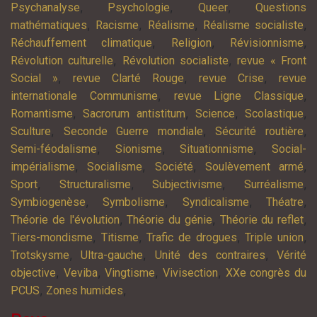
,
,
,
Psychanalyse
Psychologie
Queer
Questions
,
,
,
,
mathématiques
Racisme
Réalisme
Réalisme socialiste
,
,
,
Réchauffement climatique
Religion
Révisionnisme
,
,
Révolution culturelle
Révolution socialiste
revue « Front
,
,
,
Social »
revue Clarté Rouge
revue Crise
revue
,
,
internationale Communisme
revue Ligne Classique
,
,
,
,
Romantisme
Sacrorum antistitum
Science
Scolastique
,
,
,
Sculture
Seconde Guerre mondiale
Sécurité routière
,
,
,
Semi-féodalisme
Sionisme
Situationnisme
Social-
,
,
,
,
impérialisme
Socialisme
Société
Soulèvement armé
,
,
,
,
Sport
Structuralisme
Subjectivisme
Surréalisme
,
,
,
,
Symbiogenèse
Symbolisme
Syndicalisme
Théatre
,
,
,
Théorie de l'évolution
Théorie du génie
Théorie du reflet
,
,
,
,
Tiers-mondisme
Titisme
Trafic de drogues
Triple union
,
,
,
Trotskysme
Ultra-gauche
Unité des contraires
Vérité
,
,
,
,
objective
Veviba
Vingtisme
Vivisection
XXe congrès du
,
,
PCUS
Zones humides