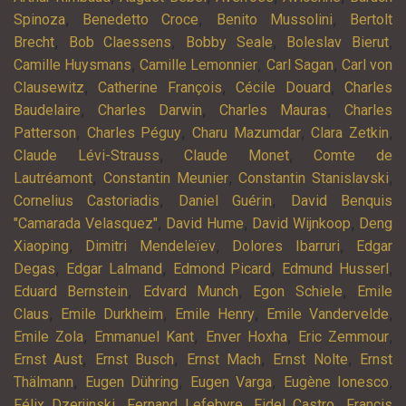
,
,
,
Spinoza
Benedetto Croce
Benito Mussolini
Bertolt
,
,
,
,
Brecht
Bob Claessens
Bobby Seale
Boleslav Bierut
,
,
,
Camille Huysmans
Camille Lemonnier
Carl Sagan
Carl von
,
,
,
Clausewitz
Catherine François
Cécile Douard
Charles
,
,
,
Baudelaire
Charles Darwin
Charles Mauras
Charles
,
,
,
,
Patterson
Charles Péguy
Charu Mazumdar
Clara Zetkin
,
,
Claude Lévi-Strauss
Claude Monet
Comte de
,
,
,
Lautréamont
Constantin Meunier
Constantin Stanislavski
,
,
Cornelius Castoriadis
Daniel Guérin
David Benquis
,
,
,
"Camarada Velasquez"
David Hume
David Wijnkoop
Deng
,
,
,
Xiaoping
Dimitri Mendeleïev
Dolores Ibarruri
Edgar
,
,
,
,
Degas
Edgar Lalmand
Edmond Picard
Edmund Husserl
,
,
,
Eduard Bernstein
Edvard Munch
Egon Schiele
Emile
,
,
,
,
Claus
Emile Durkheim
Emile Henry
Emile Vandervelde
,
,
,
,
Emile Zola
Emmanuel Kant
Enver Hoxha
Eric Zemmour
,
,
,
,
Ernst Aust
Ernst Busch
Ernst Mach
Ernst Nolte
Ernst
,
,
,
,
Thälmann
Eugen Dühring
Eugen Varga
Eugène Ionesco
,
,
,
Félix Dzerjinski
Fernand Lefebvre
Fidel Castro
Francis