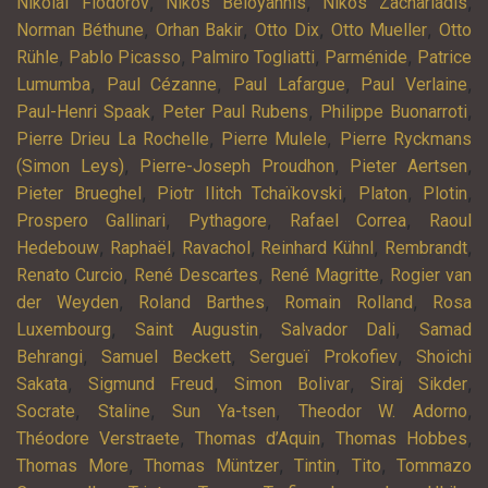
,
,
,
Nikolaï Fiodorov
Nikos Béloyannis
Níkos Zachariádis
,
,
,
,
Norman Béthune
Orhan Bakir
Otto Dix
Otto Mueller
Otto
,
,
,
,
Rühle
Pablo Picasso
Palmiro Togliatti
Parménide
Patrice
,
,
,
,
Lumumba
Paul Cézanne
Paul Lafargue
Paul Verlaine
,
,
,
Paul-Henri Spaak
Peter Paul Rubens
Philippe Buonarroti
,
,
Pierre Drieu La Rochelle
Pierre Mulele
Pierre Ryckmans
,
,
,
(Simon Leys)
Pierre-Joseph Proudhon
Pieter Aertsen
,
,
,
,
Pieter Brueghel
Piotr Ilitch Tchaïkovski
Platon
Plotin
,
,
,
Prospero Gallinari
Pythagore
Rafael Correa
Raoul
,
,
,
,
,
Hedebouw
Raphaël
Ravachol
Reinhard Kühnl
Rembrandt
,
,
,
Renato Curcio
René Descartes
René Magritte
Rogier van
,
,
,
der Weyden
Roland Barthes
Romain Rolland
Rosa
,
,
,
Luxembourg
Saint Augustin
Salvador Dali
Samad
,
,
,
Behrangi
Samuel Beckett
Sergueï Prokofiev
Shoichi
,
,
,
,
Sakata
Sigmund Freud
Simon Bolivar
Siraj Sikder
,
,
,
,
Socrate
Staline
Sun Ya-tsen
Theodor W. Adorno
,
,
,
Théodore Verstraete
Thomas d’Aquin
Thomas Hobbes
,
,
,
,
Thomas More
Thomas Müntzer
Tintin
Tito
Tommazo