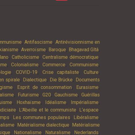
,
,
ommunisme
Antifascisme
Antirévisionnisme en
,
,
,
,
kianisme
Averroïsme
Baroque
Bhagavad Gîtâ
,
,
,
lano
Catholicisme
Centralisme démocratique
,
,
,
,
isme
Colonialisme
Commerce
Communisme
,
,
,
,
logie
COVID-19
Crise capitaliste
Culture
,
,
,
n spirale
Dialectique
Die Brücke
Documents
,
,
,
agisme
Esprit de consommation
Eurasisme
,
,
,
,
alisme
Futurisme
G20
Gauchisme
Guérillas
,
,
,
,
uisme
Hoxhaïsme
Idéalisme
Impérialisme
,
,
,
diciaire
L'Abeille et le communiste
L’espace
,
,
,
emps
Les communes populaires
Libéralisme
,
,
ialisme
Matérialisme dialectique
Matérialisme
,
,
,
,
ique
Nationalisme
Naturalisme
Nederlands