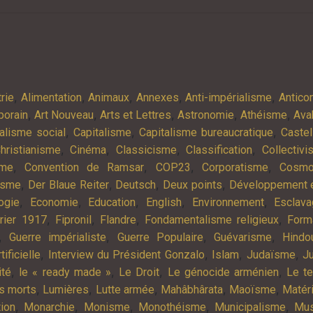
,
,
,
,
,
rie
Alimentation
Animaux
Annexes
Anti-impérialisme
Antic
,
,
,
,
,
porain
Art Nouveau
Arts et Lettres
Astronomie
Athéisme
Ava
,
,
,
alisme social
Capitalisme
Capitalisme bureaucratique
Castel
,
,
,
,
hristianisme
Cinéma
Classicisme
Classification
Collectiv
,
,
,
,
sme
Convention de Ramsar
COP23
Corporatisme
Cosmo
,
,
,
,
isme
Der Blaue Reiter
Deutsch
Deux points
Développement e
,
,
,
,
,
ogie
Economie
Education
English
Environnement
Esclav
,
,
,
,
rier 1917
Fipronil
Flandre
Fondamentalisme religieux
Form
,
,
,
,
Guerre impérialiste
Guerre Populaire
Guévarisme
Hindo
,
,
,
,
tificielle
Interview du Président Gonzalo
Islam
Judaïsme
Ju
,
,
,
,
ité
le « ready made »
Le Droit
Le génocide arménien
Le t
,
,
,
,
,
es morts
Lumières
Lutte armée
Mahâbhârata
Maoïsme
Matér
,
,
,
,
,
tion
Monarchie
Monisme
Monothéisme
Municipalisme
Mus