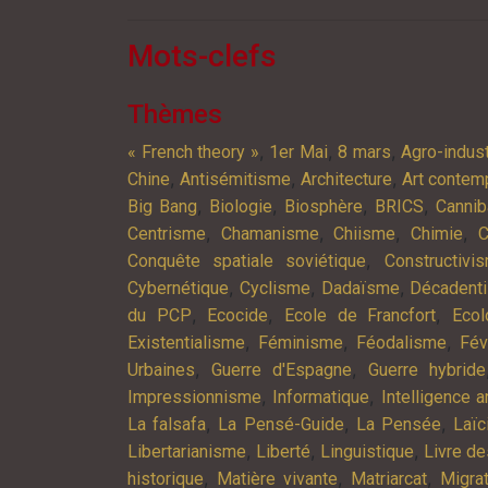
Mots-clefs
Thèmes
,
,
,
« French theory »
1er Mai
8 mars
Agro-indust
,
,
,
Chine
Antisémitisme
Architecture
Art contem
,
,
,
,
Big Bang
Biologie
Biosphère
BRICS
Cannib
,
,
,
,
Centrisme
Chamanisme
Chiisme
Chimie
C
,
Conquête spatiale soviétique
Constructivi
,
,
,
Cybernétique
Cyclisme
Dadaïsme
Décadent
,
,
,
du PCP
Ecocide
Ecole de Francfort
Ecol
,
,
,
Existentialisme
Féminisme
Féodalisme
Fév
,
,
Urbaines
Guerre d'Espagne
Guerre hybride
,
,
Impressionnisme
Informatique
Intelligence ar
,
,
,
La falsafa
La Pensé-Guide
La Pensée
Laïc
,
,
,
Libertarianisme
Liberté
Linguistique
Livre d
,
,
,
historique
Matière vivante
Matriarcat
Migra