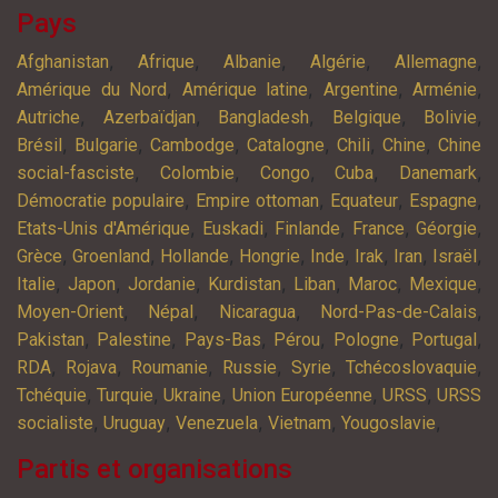
Pays
,
,
,
,
,
Afghanistan
Afrique
Albanie
Algérie
Allemagne
,
,
,
,
Amérique du Nord
Amérique latine
Argentine
Arménie
,
,
,
,
,
Autriche
Azerbaïdjan
Bangladesh
Belgique
Bolivie
,
,
,
,
,
,
Brésil
Bulgarie
Cambodge
Catalogne
Chili
Chine
Chine
,
,
,
,
,
social-fasciste
Colombie
Congo
Cuba
Danemark
,
,
,
,
Démocratie populaire
Empire ottoman
Equateur
Espagne
,
,
,
,
,
Etats-Unis d'Amérique
Euskadi
Finlande
France
Géorgie
,
,
,
,
,
,
,
,
Grèce
Groenland
Hollande
Hongrie
Inde
Irak
Iran
Israël
,
,
,
,
,
,
,
Italie
Japon
Jordanie
Kurdistan
Liban
Maroc
Mexique
,
,
,
,
Moyen-Orient
Népal
Nicaragua
Nord-Pas-de-Calais
,
,
,
,
,
,
Pakistan
Palestine
Pays-Bas
Pérou
Pologne
Portugal
,
,
,
,
,
,
RDA
Rojava
Roumanie
Russie
Syrie
Tchécoslovaquie
,
,
,
,
,
Tchéquie
Turquie
Ukraine
Union Européenne
URSS
URSS
,
,
,
,
,
socialiste
Uruguay
Venezuela
Vietnam
Yougoslavie
Partis et organisations