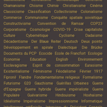
,
,
,
,
,
Chamanisme
Chiisme
Chimie
Christianisme
Cinéma
,
,
,
,
Classicisme
Classification
Collectivisme
Colonialisme
,
,
,
Commerce
Communisme
Conquête spatiale soviétique
,
,
,
Constructivisme
Convention de Ramsar
COP23
,
,
,
,
Corporatisme
Cosmologie
COVID-19
Crise capitaliste
,
,
,
,
Culture
Cybernétique
Cyclisme
Dadaïsme
,
,
,
,
Décadentisme
Der Blaue Reiter
Deutsch
Deux points
,
,
,
Développement en spirale
Dialectique
Die Brücke
,
,
,
,
Documents du PCP
Ecocide
Ecole de Francfort
Ecologie
,
,
,
,
Economie
Education
English
Environnement
,
,
,
Esclavagisme
Esprit de consommation
Eurasisme
,
,
,
,
Existentialisme
Féminisme
Féodalisme
Février 1917
,
,
,
,
Fipronil
Flandre
Fondamentalisme religieux
Formalisme
,
,
,
,
Futurisme
G20
Gauchisme
Guérillas Urbaines
Guerre
,
,
,
d'Espagne
Guerre hybride
Guerre impérialiste
Guerre
,
,
,
,
Populaire
Guévarisme
Hindouisme
Hoxhaïsme
,
,
,
,
Idéalisme
Impérialisme
Impressionnisme
Informatique