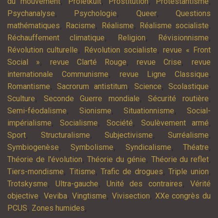
,
,
,
,
du mouvement
Proletkult
Prostitution
Protestantisme
,
,
,
Psychanalyse
Psychologie
Queer
Questions
,
,
,
,
mathématiques
Racisme
Réalisme
Réalisme socialiste
,
,
,
Réchauffement climatique
Religion
Révisionnisme
,
,
Révolution culturelle
Révolution socialiste
revue « Front
,
,
,
Social »
revue Clarté Rouge
revue Crise
revue
,
,
internationale Communisme
revue Ligne Classique
,
,
,
,
Romantisme
Sacrorum antistitum
Science
Scolastique
,
,
,
Sculture
Seconde Guerre mondiale
Sécurité routière
,
,
,
Semi-féodalisme
Sionisme
Situationnisme
Social-
,
,
,
,
impérialisme
Socialisme
Société
Soulèvement armé
,
,
,
,
Sport
Structuralisme
Subjectivisme
Surréalisme
,
,
,
,
Symbiogenèse
Symbolisme
Syndicalisme
Théatre
,
,
,
Théorie de l'évolution
Théorie du génie
Théorie du reflet
,
,
,
,
Tiers-mondisme
Titisme
Trafic de drogues
Triple union
,
,
,
Trotskysme
Ultra-gauche
Unité des contraires
Vérité
,
,
,
,
objective
Veviba
Vingtisme
Vivisection
XXe congrès du
,
,
PCUS
Zones humides