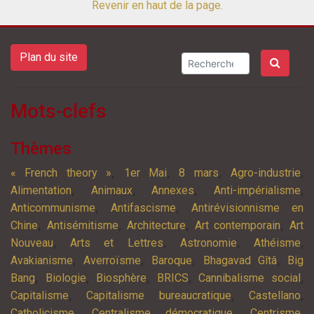
Revenir en haut de la page.
Plan du site
Mots-clefs
Thèmes
,
,
,
,
« French theory »
1er Mai
8 mars
Agro-industrie
,
,
,
,
Alimentation
Animaux
Annexes
Anti-impérialisme
,
,
Anticommunisme
Antifascisme
Antirévisionnisme en
,
,
,
,
Chine
Antisémitisme
Architecture
Art contemporain
Art
,
,
,
,
Nouveau
Arts et Lettres
Astronomie
Athéisme
,
,
,
,
Avakianisme
Averroïsme
Baroque
Bhagavad Gîtâ
Big
,
,
,
,
,
Bang
Biologie
Biosphère
BRICS
Cannibalisme social
,
,
,
Capitalisme
Capitalisme bureaucratique
Castellano
,
,
,
Catholicisme
Centralisme démocratique
Centrisme