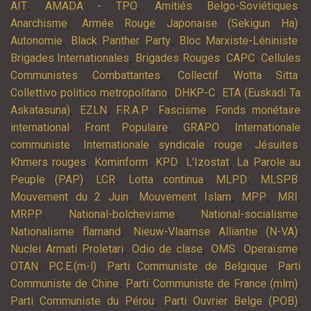
,
,
,
AIT
AMADA - TPO
Amitiés Belgo-Soviétiques
,
,
Anarchisme
Armée Rouge Japonaise (Sekigun Ha)
,
,
,
Autonomie
Black Panther Party
Bloc Marxiste-Léniniste
,
,
,
Brigades Internationales
Brigades Rouges
CAPC
Cellules
,
,
Communistes Combattantes
Collectif Wotta Sitta
,
,
Collettivo politico metropolitano
DHKP-C
ETA (Euskadi Ta
,
,
,
,
Askatasuna)
EZLN
F.R.A.P
Fascisme
Fonds monétaire
,
,
,
international
Front Populaire
GRAPO
Internationale
,
,
,
communiste
Internationale syndicale rouge
Jésuites
,
,
,
,
Khmers rouges
Kominform
KPD
L’Izostat
La Parole au
,
,
,
,
,
Peuple (PAP)
LCR
Lotta continua
MLPD
MLSPB
,
,
,
,
Mouvement du 2 Juin
Mouvement Islam
MPP
MRI
,
,
,
MRPP
National-bolchevisme
National-socialisme
,
,
Nationalisme flamand
Nieuw-Vlaamse Alliantie (N-VA)
,
,
,
,
Nuclei Armati Proletari
Odio de clase
OMS
Operaïsme
,
,
,
OTAN
P.C.E.(m-l)
Parti Communiste de Belgique
Parti
,
,
Communiste de Chine
Parti Communiste de France (mlm)
,
,
Parti Communiste du Pérou
Parti Ouvrier Belge (POB)