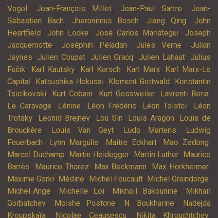
,
,
,
Vogel
Jean-François Millet
Jean-Paul Sartre
Jean-
,
,
,
Sébastien Bach
Jheronimus Bosch
Jiang Qing
John
,
,
,
Heartfield
John Locke
José Carlos Mariátegui
Joseph
,
,
,
Jacquemotte
Joséphin Péladan
Jules Verne
Julian
,
,
,
,
Jaynes
Julien Coupat
Julien Gracq
Julien Lahaut
Julius
,
,
,
,
Fučík
Karl Kautsky
Karl Korsch
Karl Marx
Karl Marx-Le
,
,
,
Capital
Katsushika Hokusai
Klement Gottwald
Konstantin
,
,
,
,
Tsiolkovski
Kurt Cobain
Kurt Gossweiler
Lavrenti Beria
,
,
,
,
Le Caravage
Lénine
Léon Frédéric
Léon Tolstoï
Léon
,
,
,
,
Trotsky
Leonid Brejnev
Lou Sin
Louis Aragon
Louis de
,
,
,
Brouckère
Louis Van Geyt
Ludo Martens
Ludwig
,
,
,
,
Feuerbach
Lynn Margulis
Maître Eckhart
Mao Zedong
,
,
,
Marcel Duchamp
Martin Heidegger
Martin Luther
Maurice
,
,
,
,
Barrès
Maurice Thorez
Max Beckmann
Max Horkheimer
,
,
,
,
Maxime Gorki
Médine
Michel Foucault
Michel Graindorge
,
,
,
Michel-Ange
Michelle Loi
Mikhaïl Bakounine
Mikhaïl
,
,
,
Gorbatchev
Moishe Postone
N. Boukharine
Nadejda
,
,
,
Kroupskaïa
Nicolae Ceaușescu
Nikita Khrouchtchev