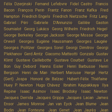
,
,
,
Félix Dzerjinski
Fernand Lefebvre
Fidel Castro
Francis
,
,
,
,
Bacon
François Perin
Frantz Fanon
Franz Kafka
Fred
,
,
,
,
Hampton
Friedrich Engels
Friedrich Nietzsche
Fritz Lang
,
,
,
Gabriel Péri
Gabriele D'Annunzio
Galilée
Gaston
,
,
,
Soumialot
Georg Lukács
Georg Wilhelm Friedrich Hegel
,
,
,
George Berkeley
George Jackson
George Mosse
George
,
,
,
Orwell
Georges Eugène Haussmann
Georges Laugée
,
,
,
Georges Politzer
Georges Sorel
Georgi Dimitrov
Georgi
,
,
,
,
Plekhanov
Gerd Arntz
Giacomo Matteotti
Gonzalo
Gustav
,
,
,
Klimt
Gustave Caillebotte
Gustave Courbet
Gustave Le
,
,
,
,
Bon
Guy Debord
Hanns Eisler
Henri Barbusse
Henri
,
,
,
,
Bergson
Henri de Man
Herbert Marcuse
Hergé
Hertz
,
,
,
(Gert) Jospa
Honoré de Balzac
Hubert-Félix Thiéfaine
,
,
,
Huey P. Newton
Hugo Chàvez
Ibrahim Kaypakkaya
Ilya
,
,
,
,
Repine
Isaac Asimov
Isaac Brodsky
Isaac Newton
,
,
,
Jacques Derrida
Jacques Grippa
Jacques Lacan
James
,
,
,
,
Ensor
James Monroe
Jan van Eyck
Jean Blume
Jean
,
,
,
,
Bodin
Jean Fonteyne
Jean Genet
Jean Jaurès
Jean