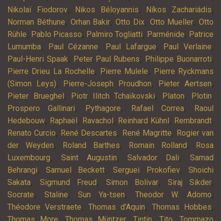
,
,
,
Nikolaï Fiodorov
Nikos Béloyannis
Níkos Zachariádis
,
,
,
,
Norman Béthune
Orhan Bakir
Otto Dix
Otto Mueller
Otto
,
,
,
,
Rühle
Pablo Picasso
Palmiro Togliatti
Parménide
Patrice
,
,
,
,
Lumumba
Paul Cézanne
Paul Lafargue
Paul Verlaine
,
,
,
Paul-Henri Spaak
Peter Paul Rubens
Philippe Buonarroti
,
,
Pierre Drieu La Rochelle
Pierre Mulele
Pierre Ryckmans
,
,
,
(Simon Leys)
Pierre-Joseph Proudhon
Pieter Aertsen
,
,
,
,
Pieter Brueghel
Piotr Ilitch Tchaïkovski
Platon
Plotin
,
,
,
Prospero Gallinari
Pythagore
Rafael Correa
Raoul
,
,
,
,
,
Hedebouw
Raphaël
Ravachol
Reinhard Kühnl
Rembrandt
,
,
,
Renato Curcio
René Descartes
René Magritte
Rogier van
,
,
,
der Weyden
Roland Barthes
Romain Rolland
Rosa
,
,
,
Luxembourg
Saint Augustin
Salvador Dali
Samad
,
,
,
Behrangi
Samuel Beckett
Sergueï Prokofiev
Shoichi
,
,
,
,
Sakata
Sigmund Freud
Simon Bolivar
Siraj Sikder
,
,
,
,
Socrate
Staline
Sun Ya-tsen
Theodor W. Adorno
,
,
,
Théodore Verstraete
Thomas d’Aquin
Thomas Hobbes
,
,
,
,
Thomas More
Thomas Müntzer
Tintin
Tito
Tommazo