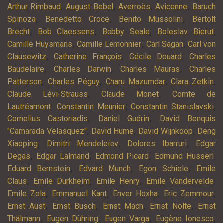
,
,
,
,
Arthur Rimbaud
August Bebel
Averroès
Avicenne
Baruch
,
,
,
Spinoza
Benedetto Croce
Benito Mussolini
Bertolt
,
,
,
,
Brecht
Bob Claessens
Bobby Seale
Boleslav Bierut
,
,
,
Camille Huysmans
Camille Lemonnier
Carl Sagan
Carl von
,
,
,
Clausewitz
Catherine François
Cécile Douard
Charles
,
,
,
Baudelaire
Charles Darwin
Charles Mauras
Charles
,
,
,
,
Patterson
Charles Péguy
Charu Mazumdar
Clara Zetkin
,
,
Claude Lévi-Strauss
Claude Monet
Comte de
,
,
,
Lautréamont
Constantin Meunier
Constantin Stanislavski
,
,
Cornelius Castoriadis
Daniel Guérin
David Benquis
,
,
,
"Camarada Velasquez"
David Hume
David Wijnkoop
Deng
,
,
,
Xiaoping
Dimitri Mendeleïev
Dolores Ibarruri
Edgar
,
,
,
,
Degas
Edgar Lalmand
Edmond Picard
Edmund Husserl
,
,
,
Eduard Bernstein
Edvard Munch
Egon Schiele
Emile
,
,
,
,
Claus
Emile Durkheim
Emile Henry
Emile Vandervelde
,
,
,
,
Emile Zola
Emmanuel Kant
Enver Hoxha
Eric Zemmour
,
,
,
,
Ernst Aust
Ernst Busch
Ernst Mach
Ernst Nolte
Ernst
,
,
,
,
Thälmann
Eugen Dühring
Eugen Varga
Eugène Ionesco