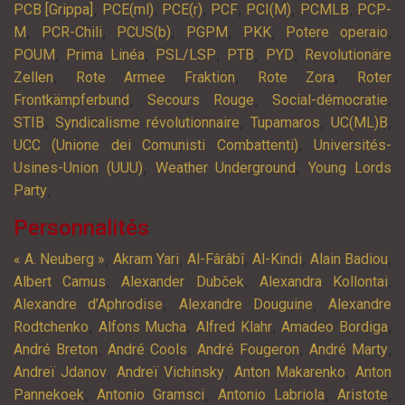
,
,
,
,
,
,
PCB [Grippa]
PCE(ml)
PCE(r)
PCF
PCI(M)
PCMLB
PCP-
,
,
,
,
,
,
M
PCR-Chili
PCUS(b)
PGPM
PKK
Potere operaio
,
,
,
,
,
POUM
Prima Linéa
PSL/LSP
PTB
PYD
Revolutionäre
,
,
,
Zellen
Rote Armee Fraktion
Rote Zora
Roter
,
,
,
Frontkämpferbund
Secours Rouge
Social-démocratie
,
,
,
,
STIB
Syndicalisme révolutionnaire
Tupamaros
UC(ML)B
,
UCC (Unione dei Comunisti Combattenti)
Universités-
,
,
Usines-Union (UUU)
Weather Underground
Young Lords
,
Party
Personnalités
,
,
,
,
,
« A. Neuberg »
Akram Yari
Al-Fârâbî
Al-Kindi
Alain Badiou
,
,
,
Albert Camus
Alexander Dubček
Alexandra Kollontai
,
,
Alexandre d’Aphrodise
Alexandre Douguine
Alexandre
,
,
,
,
Rodtchenko
Alfons Mucha
Alfred Klahr
Amadeo Bordiga
,
,
,
,
André Breton
André Cools
André Fougeron
André Marty
,
,
,
Andreï Jdanov
Andreï Vichinsky
Anton Makarenko
Anton
,
,
,
,
Pannekoek
Antonio Gramsci
Antonio Labriola
Aristote