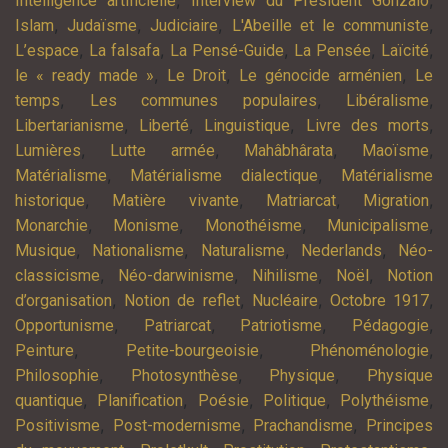
,
,
Intelligence artificielle
Interview du Président Gonzalo
,
,
,
,
Islam
Judaïsme
Judiciaire
L'Abeille et le communiste
,
,
,
,
,
L’espace
La falsafa
La Pensé-Guide
La Pensée
Laïcité
,
,
,
le « ready made »
Le Droit
Le génocide arménien
Le
,
,
,
temps
Les communes populaires
Libéralisme
,
,
,
,
Libertarianisme
Liberté
Linguistique
Livre des morts
,
,
,
,
Lumières
Lutte armée
Mahâbhârata
Maoïsme
,
,
Matérialisme
Matérialisme dialectique
Matérialisme
,
,
,
,
historique
Matière vivante
Matriarcat
Migration
,
,
,
,
Monarchie
Monisme
Monothéisme
Municipalisme
,
,
,
,
Musique
Nationalisme
Naturalisme
Nederlands
Néo-
,
,
,
,
classicisme
Néo-darwinisme
Nihilisme
Noël
Notion
,
,
,
,
d’organisation
Notion de reflet
Nucléaire
Octobre 1917
,
,
,
,
Opportunisme
Patriarcat
Patriotisme
Pédagogie
,
,
,
Peinture
Petite-bourgeoisie
Phénoménologie
,
,
,
Philosophie
Photosynthèse
Physique
Physique
,
,
,
,
,
quantique
Planification
Poésie
Politique
Polythéisme
,
,
,
Positivisme
Post-modernisme
Prachandisme
Principes