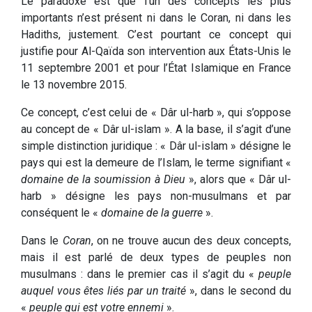
Le paradoxe est que l’un des concepts les plus
importants n’est présent ni dans le Coran, ni dans les
Hadiths, justement. C’est pourtant ce concept qui
justifie pour Al-Qaïda son intervention aux États-Unis le
11 septembre 2001 et pour l’État Islamique en France
le 13 novembre 2015.
Ce concept, c’est celui de « Dâr ul-harb », qui s’oppose
au concept de « Dâr ul-islam ». A la base, il s’agit d’une
simple distinction juridique : « Dâr ul-islam » désigne le
pays qui est la demeure de l’Islam, le terme signifiant «
domaine de la soumission à Dieu
», alors que « Dâr ul-
harb » désigne les pays non-musulmans et par
conséquent le «
domaine de la guerre
».
Dans le
Coran
, on ne trouve aucun des deux concepts,
mais il est parlé de deux types de peuples non
musulmans : dans le premier cas il s’agit du «
peuple
auquel vous êtes liés par un traité
», dans le second du
«
peuple qui est votre ennemi
».