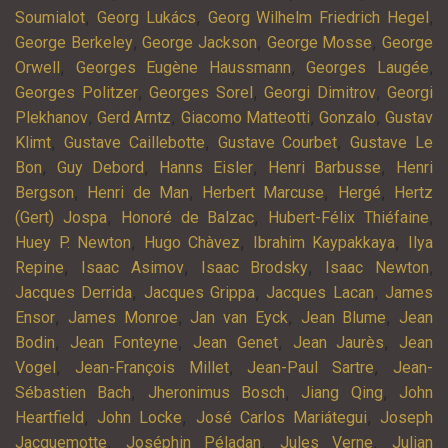
,
,
,
Soumialot
Georg Lukács
Georg Wilhelm Friedrich Hegel
,
,
,
George Berkeley
George Jackson
George Mosse
George
,
,
,
Orwell
Georges Eugène Haussmann
Georges Laugée
,
,
,
Georges Politzer
Georges Sorel
Georgi Dimitrov
Georgi
,
,
,
,
Plekhanov
Gerd Arntz
Giacomo Matteotti
Gonzalo
Gustav
,
,
,
Klimt
Gustave Caillebotte
Gustave Courbet
Gustave Le
,
,
,
,
Bon
Guy Debord
Hanns Eisler
Henri Barbusse
Henri
,
,
,
,
Bergson
Henri de Man
Herbert Marcuse
Hergé
Hertz
,
,
,
(Gert) Jospa
Honoré de Balzac
Hubert-Félix Thiéfaine
,
,
,
Huey P. Newton
Hugo Chàvez
Ibrahim Kaypakkaya
Ilya
,
,
,
,
Repine
Isaac Asimov
Isaac Brodsky
Isaac Newton
,
,
,
Jacques Derrida
Jacques Grippa
Jacques Lacan
James
,
,
,
,
Ensor
James Monroe
Jan van Eyck
Jean Blume
Jean
,
,
,
,
Bodin
Jean Fonteyne
Jean Genet
Jean Jaurès
Jean
,
,
,
Vogel
Jean-François Millet
Jean-Paul Sartre
Jean-
,
,
,
Sébastien Bach
Jheronimus Bosch
Jiang Qing
John
,
,
,
Heartfield
John Locke
José Carlos Mariátegui
Joseph
,
,
,
Jacquemotte
Joséphin Péladan
Jules Verne
Julian