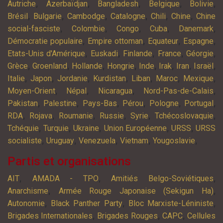
,
,
,
,
,
Autriche
Azerbaïdjan
Bangladesh
Belgique
Bolivie
,
,
,
,
,
,
Brésil
Bulgarie
Cambodge
Catalogne
Chili
Chine
Chine
,
,
,
,
,
social-fasciste
Colombie
Congo
Cuba
Danemark
,
,
,
,
Démocratie populaire
Empire ottoman
Equateur
Espagne
,
,
,
,
,
Etats-Unis d'Amérique
Euskadi
Finlande
France
Géorgie
,
,
,
,
,
,
,
,
Grèce
Groenland
Hollande
Hongrie
Inde
Irak
Iran
Israël
,
,
,
,
,
,
,
Italie
Japon
Jordanie
Kurdistan
Liban
Maroc
Mexique
,
,
,
,
Moyen-Orient
Népal
Nicaragua
Nord-Pas-de-Calais
,
,
,
,
,
,
Pakistan
Palestine
Pays-Bas
Pérou
Pologne
Portugal
,
,
,
,
,
,
RDA
Rojava
Roumanie
Russie
Syrie
Tchécoslovaquie
,
,
,
,
,
Tchéquie
Turquie
Ukraine
Union Européenne
URSS
URSS
,
,
,
,
,
socialiste
Uruguay
Venezuela
Vietnam
Yougoslavie
Partis et organisations
,
,
,
AIT
AMADA - TPO
Amitiés Belgo-Soviétiques
,
,
Anarchisme
Armée Rouge Japonaise (Sekigun Ha)
,
,
,
Autonomie
Black Panther Party
Bloc Marxiste-Léniniste
,
,
,
Brigades Internationales
Brigades Rouges
CAPC
Cellules