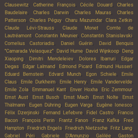
,
,
,
Clausewitz
Catherine François
Cécile Douard
Charles
,
,
,
Baudelaire
Charles Darwin
Charles Mauras
Charles
,
,
,
,
Patterson
Charles Péguy
Charu Mazumdar
Clara Zetkin
,
,
Claude Lévi-Strauss
Claude Monet
Comte de
,
,
,
Lautréamont
Constantin Meunier
Constantin Stanislavski
,
,
Cornelius Castoriadis
Daniel Guérin
David Benquis
,
,
,
"Camarada Velasquez"
David Hume
David Wijnkoop
Deng
,
,
,
Xiaoping
Dimitri Mendeleïev
Dolores Ibarruri
Edgar
,
,
,
,
Degas
Edgar Lalmand
Edmond Picard
Edmund Husserl
,
,
,
Eduard Bernstein
Edvard Munch
Egon Schiele
Emile
,
,
,
,
Claus
Emile Durkheim
Emile Henry
Emile Vandervelde
,
,
,
,
Emile Zola
Emmanuel Kant
Enver Hoxha
Eric Zemmour
,
,
,
,
Ernst Aust
Ernst Busch
Ernst Mach
Ernst Nolte
Ernst
,
,
,
,
Thälmann
Eugen Dühring
Eugen Varga
Eugène Ionesco
,
,
,
Félix Dzerjinski
Fernand Lefebvre
Fidel Castro
Francis
,
,
,
,
Bacon
François Perin
Frantz Fanon
Franz Kafka
Fred
,
,
,
,
Hampton
Friedrich Engels
Friedrich Nietzsche
Fritz Lang
,
,
,
Gabriel Péri
Gabriele D'Annunzio
Galilée
Gaston