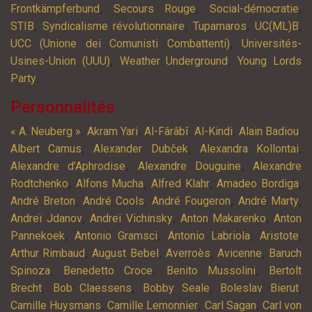
,
,
,
Frontkämpferbund
Secours Rouge
Social-démocratie
,
,
,
,
STIB
Syndicalisme révolutionnaire
Tupamaros
UC(ML)B
,
UCC (Unione dei Comunisti Combattenti)
Universités-
,
,
Usines-Union (UUU)
Weather Underground
Young Lords
,
Party
Personnalités
,
,
,
,
,
« A. Neuberg »
Akram Yari
Al-Fârâbî
Al-Kindi
Alain Badiou
,
,
,
Albert Camus
Alexander Dubček
Alexandra Kollontai
,
,
Alexandre d’Aphrodise
Alexandre Douguine
Alexandre
,
,
,
,
Rodtchenko
Alfons Mucha
Alfred Klahr
Amadeo Bordiga
,
,
,
,
André Breton
André Cools
André Fougeron
André Marty
,
,
,
Andreï Jdanov
Andreï Vichinsky
Anton Makarenko
Anton
,
,
,
,
Pannekoek
Antonio Gramsci
Antonio Labriola
Aristote
,
,
,
,
Arthur Rimbaud
August Bebel
Averroès
Avicenne
Baruch
,
,
,
Spinoza
Benedetto Croce
Benito Mussolini
Bertolt
,
,
,
,
Brecht
Bob Claessens
Bobby Seale
Boleslav Bierut
,
,
,
Camille Huysmans
Camille Lemonnier
Carl Sagan
Carl von