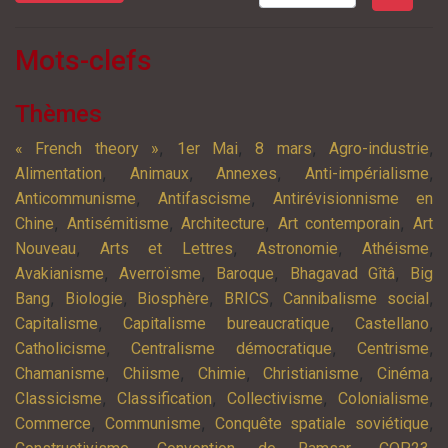
Mots-clefs
Thèmes
,
,
,
,
« French theory »
1er Mai
8 mars
Agro-industrie
,
,
,
,
Alimentation
Animaux
Annexes
Anti-impérialisme
,
,
Anticommunisme
Antifascisme
Antirévisionnisme en
,
,
,
,
Chine
Antisémitisme
Architecture
Art contemporain
Art
,
,
,
,
Nouveau
Arts et Lettres
Astronomie
Athéisme
,
,
,
,
Avakianisme
Averroïsme
Baroque
Bhagavad Gîtâ
Big
,
,
,
,
,
Bang
Biologie
Biosphère
BRICS
Cannibalisme social
,
,
,
Capitalisme
Capitalisme bureaucratique
Castellano
,
,
,
Catholicisme
Centralisme démocratique
Centrisme
,
,
,
,
,
Chamanisme
Chiisme
Chimie
Christianisme
Cinéma
,
,
,
,
Classicisme
Classification
Collectivisme
Colonialisme
,
,
,
Commerce
Communisme
Conquête spatiale soviétique