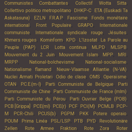
,
,
Communistes Combattantes
Collectif Wotta Sitta
,
,
Collettivo politico metropolitano
DHKP-C
ETA (Euskadi Ta
,
,
,
,
Askatasuna)
EZLN
F.R.A.P
Fascisme
Fonds monétaire
,
,
,
international
Front Populaire
GRAPO
Internationale
,
,
,
communiste
Internationale syndicale rouge
Jésuites
,
,
,
,
Khmers rouges
Kominform
KPD
L’Izostat
La Parole au
,
,
,
,
,
Peuple (PAP)
LCR
Lotta continua
MLPD
MLSPB
,
,
,
,
Mouvement du 2 Juin
Mouvement Islam
MPP
MRI
,
,
,
MRPP
National-bolchevisme
National-socialisme
,
,
Nationalisme flamand
Nieuw-Vlaamse Alliantie (N-VA)
,
,
,
,
Nuclei Armati Proletari
Odio de clase
OMS
Operaïsme
,
,
,
OTAN
P.C.E.(m-l)
Parti Communiste de Belgique
Parti
,
,
Communiste de Chine
Parti Communiste de France (mlm)
,
,
Parti Communiste du Pérou
Parti Ouvrier Belge (POB)
,
,
,
,
,
,
PCB [Grippa]
PCE(ml)
PCE(r)
PCF
PCI(M)
PCMLB
PCP-
,
,
,
,
,
,
M
PCR-Chili
PCUS(b)
PGPM
PKK
Potere operaio
,
,
,
,
,
POUM
Prima Linéa
PSL/LSP
PTB
PYD
Revolutionäre
,
,
,
Zellen
Rote Armee Fraktion
Rote Zora
Roter