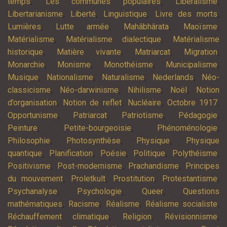
,
,
,
temps
Les communes populaires
Libéralisme
,
,
,
,
Libertarianisme
Liberté
Linguistique
Livre des morts
,
,
,
,
Lumières
Lutte armée
Mahâbhârata
Maoïsme
,
,
Matérialisme
Matérialisme dialectique
Matérialisme
,
,
,
,
historique
Matière vivante
Matriarcat
Migration
,
,
,
,
Monarchie
Monisme
Monothéisme
Municipalisme
,
,
,
,
Musique
Nationalisme
Naturalisme
Nederlands
Néo-
,
,
,
,
classicisme
Néo-darwinisme
Nihilisme
Noël
Notion
,
,
,
,
d’organisation
Notion de reflet
Nucléaire
Octobre 1917
,
,
,
,
Opportunisme
Patriarcat
Patriotisme
Pédagogie
,
,
,
Peinture
Petite-bourgeoisie
Phénoménologie
,
,
,
Philosophie
Photosynthèse
Physique
Physique
,
,
,
,
,
quantique
Planification
Poésie
Politique
Polythéisme
,
,
,
Positivisme
Post-modernisme
Prachandisme
Principes
,
,
,
,
du mouvement
Proletkult
Prostitution
Protestantisme
,
,
,
Psychanalyse
Psychologie
Queer
Questions
,
,
,
,
mathématiques
Racisme
Réalisme
Réalisme socialiste
,
,
,
Réchauffement climatique
Religion
Révisionnisme