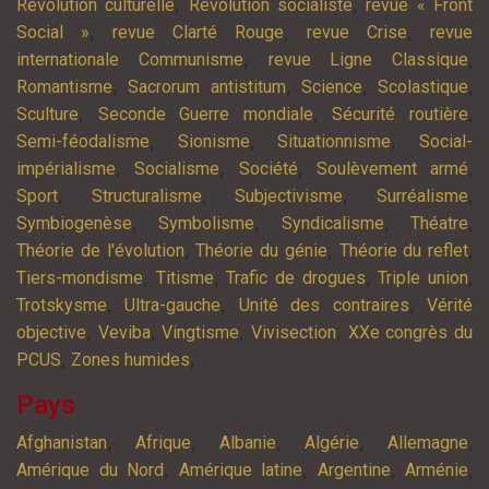
,
,
Révolution culturelle
Révolution socialiste
revue « Front
,
,
,
Social »
revue Clarté Rouge
revue Crise
revue
,
,
internationale Communisme
revue Ligne Classique
,
,
,
,
Romantisme
Sacrorum antistitum
Science
Scolastique
,
,
,
Sculture
Seconde Guerre mondiale
Sécurité routière
,
,
,
Semi-féodalisme
Sionisme
Situationnisme
Social-
,
,
,
,
impérialisme
Socialisme
Société
Soulèvement armé
,
,
,
,
Sport
Structuralisme
Subjectivisme
Surréalisme
,
,
,
,
Symbiogenèse
Symbolisme
Syndicalisme
Théatre
,
,
,
Théorie de l'évolution
Théorie du génie
Théorie du reflet
,
,
,
,
Tiers-mondisme
Titisme
Trafic de drogues
Triple union
,
,
,
Trotskysme
Ultra-gauche
Unité des contraires
Vérité
,
,
,
,
objective
Veviba
Vingtisme
Vivisection
XXe congrès du
,
,
PCUS
Zones humides
Pays
,
,
,
,
,
Afghanistan
Afrique
Albanie
Algérie
Allemagne
,
,
,
,
Amérique du Nord
Amérique latine
Argentine
Arménie