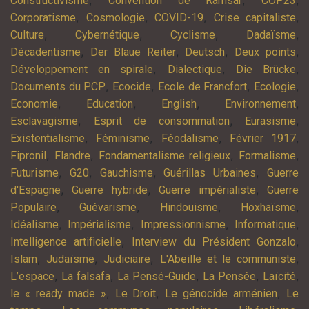
,
,
,
Constructivisme
Convention de Ramsar
COP23
,
,
,
,
Corporatisme
Cosmologie
COVID-19
Crise capitaliste
,
,
,
,
Culture
Cybernétique
Cyclisme
Dadaïsme
,
,
,
,
Décadentisme
Der Blaue Reiter
Deutsch
Deux points
,
,
,
Développement en spirale
Dialectique
Die Brücke
,
,
,
,
Documents du PCP
Ecocide
Ecole de Francfort
Ecologie
,
,
,
,
Economie
Education
English
Environnement
,
,
,
Esclavagisme
Esprit de consommation
Eurasisme
,
,
,
,
Existentialisme
Féminisme
Féodalisme
Février 1917
,
,
,
,
Fipronil
Flandre
Fondamentalisme religieux
Formalisme
,
,
,
,
Futurisme
G20
Gauchisme
Guérillas Urbaines
Guerre
,
,
,
d'Espagne
Guerre hybride
Guerre impérialiste
Guerre
,
,
,
,
Populaire
Guévarisme
Hindouisme
Hoxhaïsme
,
,
,
,
Idéalisme
Impérialisme
Impressionnisme
Informatique
,
,
Intelligence artificielle
Interview du Président Gonzalo
,
,
,
,
Islam
Judaïsme
Judiciaire
L'Abeille et le communiste
,
,
,
,
,
L’espace
La falsafa
La Pensé-Guide
La Pensée
Laïcité
,
,
,
le « ready made »
Le Droit
Le génocide arménien
Le