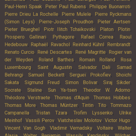
,
,
,
Paul-Henri Spaak
Peter Paul Rubens
Philippe Buonarroti
,
,
Pierre Drieu La Rochelle
Pierre Mulele
Pierre Ryckmans
,
,
,
(Simon Leys)
Pierre-Joseph Proudhon
Pieter Aertsen
,
,
,
,
Pieter Brueghel
Piotr Ilitch Tchaïkovski
Platon
Plotin
,
,
,
Prospero Gallinari
Pythagore
Rafael Correa
Raoul
,
,
,
,
,
Hedebouw
Raphaël
Ravachol
Reinhard Kühnl
Rembrandt
,
,
,
Renato Curcio
René Descartes
René Magritte
Rogier van
,
,
,
der Weyden
Roland Barthes
Romain Rolland
Rosa
,
,
,
Luxembourg
Saint Augustin
Salvador Dali
Samad
,
,
,
Behrangi
Samuel Beckett
Sergueï Prokofiev
Shoichi
,
,
,
,
Sakata
Sigmund Freud
Simon Bolivar
Siraj Sikder
,
,
,
,
Socrate
Staline
Sun Ya-tsen
Theodor W. Adorno
,
,
,
Théodore Verstraete
Thomas d’Aquin
Thomas Hobbes
,
,
,
,
Thomas More
Thomas Müntzer
Tintin
Tito
Tommazo
,
,
,
Campanella
Tristan Tzara
Trofim Lyssenko
Ulrike
,
,
,
,
Meinhof
Vassili Perov
Viatcheslav Molotov
Victor Hugo
,
,
,
Vincent Van Gogh
Vladimir Vernadsky
Voltaire
Walter
,
,
,
,
Alasia
Walter Benjamin
Wassily Kandinsky
Wilchar