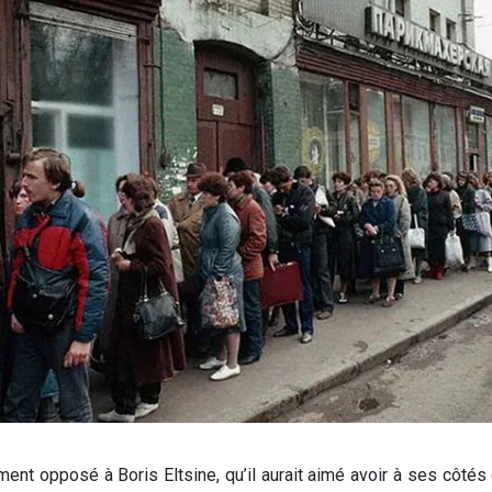
ent opposé à Boris Eltsine, qu’il aurait aimé avoir à ses côtés 