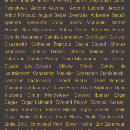
,
,
,
Andreï Jdanov
Andreï Vichinsky
Anton Makarenko
Anton
,
,
,
,
Pannekoek
Antonio Gramsci
Antonio Labriola
Aristote
,
,
,
,
Arthur Rimbaud
August Bebel
Averroès
Avicenne
Baruch
,
,
,
Spinoza
Benedetto Croce
Benito Mussolini
Bertolt
,
,
,
,
Brecht
Bob Claessens
Bobby Seale
Boleslav Bierut
,
,
,
Camille Huysmans
Camille Lemonnier
Carl Sagan
Carl von
,
,
,
Clausewitz
Catherine François
Cécile Douard
Charles
,
,
,
Baudelaire
Charles Darwin
Charles Mauras
Charles
,
,
,
,
Patterson
Charles Péguy
Charu Mazumdar
Clara Zetkin
,
,
Claude Lévi-Strauss
Claude Monet
Comte de
,
,
,
Lautréamont
Constantin Meunier
Constantin Stanislavski
,
,
Cornelius Castoriadis
Daniel Guérin
David Benquis
,
,
,
"Camarada Velasquez"
David Hume
David Wijnkoop
Deng
,
,
,
Xiaoping
Dimitri Mendeleïev
Dolores Ibarruri
Edgar
,
,
,
,
Degas
Edgar Lalmand
Edmond Picard
Edmund Husserl
,
,
,
Eduard Bernstein
Edvard Munch
Egon Schiele
Emile
,
,
,
,
Claus
Emile Durkheim
Emile Henry
Emile Vandervelde
,
,
,
,
Emile Zola
Emmanuel Kant
Enver Hoxha
Eric Zemmour