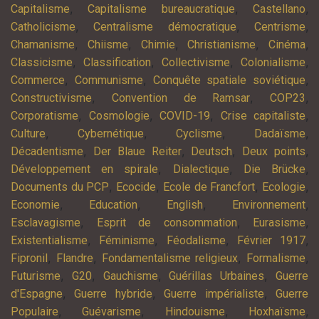
,
,
,
Capitalisme
Capitalisme bureaucratique
Castellano
,
,
,
Catholicisme
Centralisme démocratique
Centrisme
,
,
,
,
,
Chamanisme
Chiisme
Chimie
Christianisme
Cinéma
,
,
,
,
Classicisme
Classification
Collectivisme
Colonialisme
,
,
,
Commerce
Communisme
Conquête spatiale soviétique
,
,
,
Constructivisme
Convention de Ramsar
COP23
,
,
,
,
Corporatisme
Cosmologie
COVID-19
Crise capitaliste
,
,
,
,
Culture
Cybernétique
Cyclisme
Dadaïsme
,
,
,
,
Décadentisme
Der Blaue Reiter
Deutsch
Deux points
,
,
,
Développement en spirale
Dialectique
Die Brücke
,
,
,
,
Documents du PCP
Ecocide
Ecole de Francfort
Ecologie
,
,
,
,
Economie
Education
English
Environnement
,
,
,
Esclavagisme
Esprit de consommation
Eurasisme
,
,
,
,
Existentialisme
Féminisme
Féodalisme
Février 1917
,
,
,
,
Fipronil
Flandre
Fondamentalisme religieux
Formalisme
,
,
,
,
Futurisme
G20
Gauchisme
Guérillas Urbaines
Guerre
,
,
,
d'Espagne
Guerre hybride
Guerre impérialiste
Guerre
,
,
,
,
Populaire
Guévarisme
Hindouisme
Hoxhaïsme