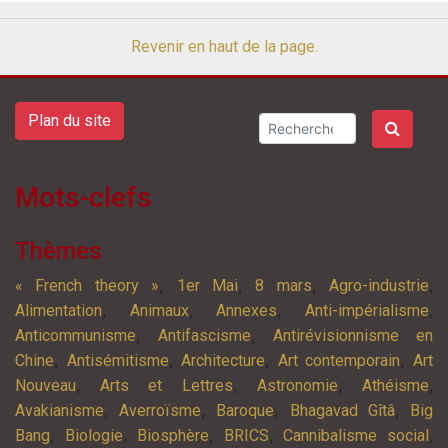
Revenir en haut de la page.
Plan du site
Mots-clefs
Thèmes
,
,
,
,
« French theory »
1er Mai
8 mars
Agro-industrie
,
,
,
,
Alimentation
Animaux
Annexes
Anti-impérialisme
,
,
Anticommunisme
Antifascisme
Antirévisionnisme en
,
,
,
,
Chine
Antisémitisme
Architecture
Art contemporain
Art
,
,
,
,
Nouveau
Arts et Lettres
Astronomie
Athéisme
,
,
,
,
Avakianisme
Averroïsme
Baroque
Bhagavad Gîtâ
Big
,
,
,
,
,
Bang
Biologie
Biosphère
BRICS
Cannibalisme social