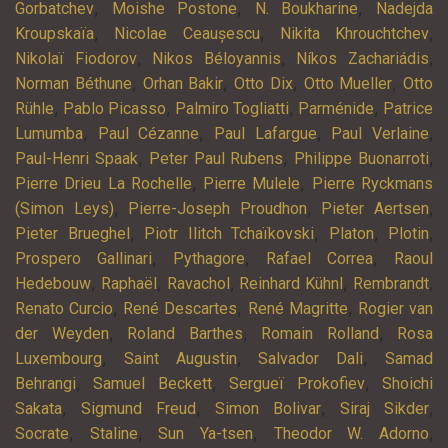
,
,
,
Gorbatchev
Moishe Postone
N. Boukharine
Nadejda
,
,
,
Kroupskaïa
Nicolae Ceaușescu
Nikita Khrouchtchev
,
,
,
Nikolaï Fiodorov
Nikos Béloyannis
Níkos Zachariádis
,
,
,
,
Norman Béthune
Orhan Bakir
Otto Dix
Otto Mueller
Otto
,
,
,
,
Rühle
Pablo Picasso
Palmiro Togliatti
Parménide
Patrice
,
,
,
,
Lumumba
Paul Cézanne
Paul Lafargue
Paul Verlaine
,
,
,
Paul-Henri Spaak
Peter Paul Rubens
Philippe Buonarroti
,
,
Pierre Drieu La Rochelle
Pierre Mulele
Pierre Ryckmans
,
,
,
(Simon Leys)
Pierre-Joseph Proudhon
Pieter Aertsen
,
,
,
,
Pieter Brueghel
Piotr Ilitch Tchaïkovski
Platon
Plotin
,
,
,
Prospero Gallinari
Pythagore
Rafael Correa
Raoul
,
,
,
,
,
Hedebouw
Raphaël
Ravachol
Reinhard Kühnl
Rembrandt
,
,
,
Renato Curcio
René Descartes
René Magritte
Rogier van
,
,
,
der Weyden
Roland Barthes
Romain Rolland
Rosa
,
,
,
Luxembourg
Saint Augustin
Salvador Dali
Samad
,
,
,
Behrangi
Samuel Beckett
Sergueï Prokofiev
Shoichi
,
,
,
,
Sakata
Sigmund Freud
Simon Bolivar
Siraj Sikder
,
,
,
,
Socrate
Staline
Sun Ya-tsen
Theodor W. Adorno