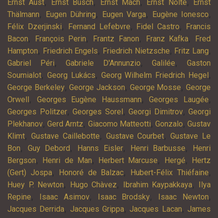
,
,
,
,
Ernst Aust
Ernst Busch
Ernst Mach
Ernst Nolte
Ernst
,
,
,
,
Thälmann
Eugen Dühring
Eugen Varga
Eugène Ionesco
,
,
,
Félix Dzerjinski
Fernand Lefebvre
Fidel Castro
Francis
,
,
,
,
Bacon
François Perin
Frantz Fanon
Franz Kafka
Fred
,
,
,
,
Hampton
Friedrich Engels
Friedrich Nietzsche
Fritz Lang
,
,
,
Gabriel Péri
Gabriele D'Annunzio
Galilée
Gaston
,
,
,
Soumialot
Georg Lukács
Georg Wilhelm Friedrich Hegel
,
,
,
George Berkeley
George Jackson
George Mosse
George
,
,
,
Orwell
Georges Eugène Haussmann
Georges Laugée
,
,
,
Georges Politzer
Georges Sorel
Georgi Dimitrov
Georgi
,
,
,
,
Plekhanov
Gerd Arntz
Giacomo Matteotti
Gonzalo
Gustav
,
,
,
Klimt
Gustave Caillebotte
Gustave Courbet
Gustave Le
,
,
,
,
Bon
Guy Debord
Hanns Eisler
Henri Barbusse
Henri
,
,
,
,
Bergson
Henri de Man
Herbert Marcuse
Hergé
Hertz
,
,
,
(Gert) Jospa
Honoré de Balzac
Hubert-Félix Thiéfaine
,
,
,
Huey P. Newton
Hugo Chàvez
Ibrahim Kaypakkaya
Ilya
,
,
,
,
Repine
Isaac Asimov
Isaac Brodsky
Isaac Newton
,
,
,
Jacques Derrida
Jacques Grippa
Jacques Lacan
James