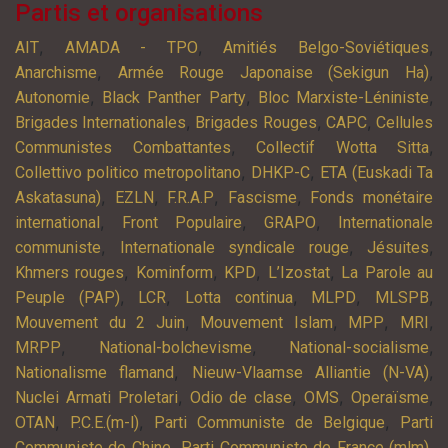
Partis et organisations
,
,
,
AIT
AMADA - TPO
Amitiés Belgo-Soviétiques
,
,
Anarchisme
Armée Rouge Japonaise (Sekigun Ha)
,
,
,
Autonomie
Black Panther Party
Bloc Marxiste-Léniniste
,
,
,
Brigades Internationales
Brigades Rouges
CAPC
Cellules
,
,
Communistes Combattantes
Collectif Wotta Sitta
,
,
Collettivo politico metropolitano
DHKP-C
ETA (Euskadi Ta
,
,
,
,
Askatasuna)
EZLN
F.R.A.P
Fascisme
Fonds monétaire
,
,
,
international
Front Populaire
GRAPO
Internationale
,
,
,
communiste
Internationale syndicale rouge
Jésuites
,
,
,
,
Khmers rouges
Kominform
KPD
L’Izostat
La Parole au
,
,
,
,
,
Peuple (PAP)
LCR
Lotta continua
MLPD
MLSPB
,
,
,
,
Mouvement du 2 Juin
Mouvement Islam
MPP
MRI
,
,
,
MRPP
National-bolchevisme
National-socialisme
,
,
Nationalisme flamand
Nieuw-Vlaamse Alliantie (N-VA)
,
,
,
,
Nuclei Armati Proletari
Odio de clase
OMS
Operaïsme
,
,
,
OTAN
P.C.E.(m-l)
Parti Communiste de Belgique
Parti
,
,
Communiste de Chine
Parti Communiste de France (mlm)