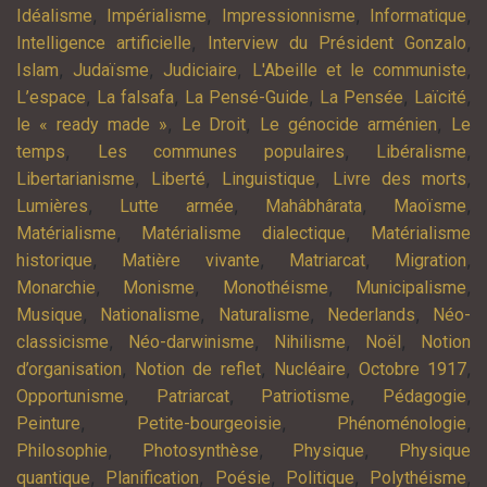
,
,
,
,
Idéalisme
Impérialisme
Impressionnisme
Informatique
,
,
Intelligence artificielle
Interview du Président Gonzalo
,
,
,
,
Islam
Judaïsme
Judiciaire
L'Abeille et le communiste
,
,
,
,
,
L’espace
La falsafa
La Pensé-Guide
La Pensée
Laïcité
,
,
,
le « ready made »
Le Droit
Le génocide arménien
Le
,
,
,
temps
Les communes populaires
Libéralisme
,
,
,
,
Libertarianisme
Liberté
Linguistique
Livre des morts
,
,
,
,
Lumières
Lutte armée
Mahâbhârata
Maoïsme
,
,
Matérialisme
Matérialisme dialectique
Matérialisme
,
,
,
,
historique
Matière vivante
Matriarcat
Migration
,
,
,
,
Monarchie
Monisme
Monothéisme
Municipalisme
,
,
,
,
Musique
Nationalisme
Naturalisme
Nederlands
Néo-
,
,
,
,
classicisme
Néo-darwinisme
Nihilisme
Noël
Notion
,
,
,
,
d’organisation
Notion de reflet
Nucléaire
Octobre 1917
,
,
,
,
Opportunisme
Patriarcat
Patriotisme
Pédagogie
,
,
,
Peinture
Petite-bourgeoisie
Phénoménologie
,
,
,
Philosophie
Photosynthèse
Physique
Physique
,
,
,
,
,
quantique
Planification
Poésie
Politique
Polythéisme