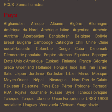
,
,
PCUS
Zones humides
Pays
,
,
,
,
,
Afghanistan
Afrique
Albanie
Algérie
Allemagne
,
,
,
,
Amérique du Nord
Amérique latine
Argentine
Arménie
,
,
,
,
,
Autriche
Azerbaïdjan
Bangladesh
Belgique
Bolivie
,
,
,
,
,
,
Brésil
Bulgarie
Cambodge
Catalogne
Chili
Chine
Chine
,
,
,
,
,
social-fasciste
Colombie
Congo
Cuba
Danemark
,
,
,
,
Démocratie populaire
Empire ottoman
Equateur
Espagne
,
,
,
,
,
Etats-Unis d'Amérique
Euskadi
Finlande
France
Géorgie
,
,
,
,
,
,
,
,
Grèce
Groenland
Hollande
Hongrie
Inde
Irak
Iran
Israël
,
,
,
,
,
,
,
Italie
Japon
Jordanie
Kurdistan
Liban
Maroc
Mexique
,
,
,
,
Moyen-Orient
Népal
Nicaragua
Nord-Pas-de-Calais
,
,
,
,
,
,
Pakistan
Palestine
Pays-Bas
Pérou
Pologne
Portugal
,
,
,
,
,
,
RDA
Rojava
Roumanie
Russie
Syrie
Tchécoslovaquie
,
,
,
,
,
Tchéquie
Turquie
Ukraine
Union Européenne
URSS
URSS
,
,
,
,
,
socialiste
Uruguay
Venezuela
Vietnam
Yougoslavie