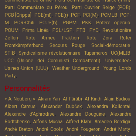
,
,
Parti Communiste du Pérou
Parti Ouvrier Belge (POB)
,
,
,
,
,
,
PCB [Grippa]
PCE(ml)
PCE(r)
PCF
PCI(M)
PCMLB
PCP-
,
,
,
,
,
,
M
PCR-Chili
PCUS(b)
PGPM
PKK
Potere operaio
,
,
,
,
,
POUM
Prima Linéa
PSL/LSP
PTB
PYD
Revolutionäre
,
,
,
Zellen
Rote Armee Fraktion
Rote Zora
Roter
,
,
,
Frontkämpferbund
Secours Rouge
Social-démocratie
,
,
,
,
STIB
Syndicalisme révolutionnaire
Tupamaros
UC(ML)B
,
UCC (Unione dei Comunisti Combattenti)
Universités-
,
,
Usines-Union (UUU)
Weather Underground
Young Lords
,
Party
Personnalités
,
,
,
,
,
« A. Neuberg »
Akram Yari
Al-Fârâbî
Al-Kindi
Alain Badiou
,
,
,
Albert Camus
Alexander Dubček
Alexandra Kollontai
,
,
Alexandre d’Aphrodise
Alexandre Douguine
Alexandre
,
,
,
,
Rodtchenko
Alfons Mucha
Alfred Klahr
Amadeo Bordiga
,
,
,
,
André Breton
André Cools
André Fougeron
André Marty