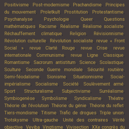
,
,
,
Positivisme
Post-modernisme
Prachandisme
Principes
,
,
,
,
du mouvement
Proletkult
Prostitution
Protestantisme
,
,
,
Psychanalyse
Psychologie
Queer
Questions
,
,
,
,
mathématiques
Racisme
Réalisme
Réalisme socialiste
,
,
,
Réchauffement climatique
Religion
Révisionnisme
,
,
Révolution culturelle
Révolution socialiste
revue « Front
,
,
,
Social »
revue Clarté Rouge
revue Crise
revue
,
,
internationale Communisme
revue Ligne Classique
,
,
,
,
Romantisme
Sacrorum antistitum
Science
Scolastique
,
,
,
Sculture
Seconde Guerre mondiale
Sécurité routière
,
,
,
Semi-féodalisme
Sionisme
Situationnisme
Social-
,
,
,
,
impérialisme
Socialisme
Société
Soulèvement armé
,
,
,
,
Sport
Structuralisme
Subjectivisme
Surréalisme
,
,
,
,
Symbiogenèse
Symbolisme
Syndicalisme
Théatre
,
,
,
Théorie de l'évolution
Théorie du génie
Théorie du reflet
,
,
,
,
Tiers-mondisme
Titisme
Trafic de drogues
Triple union
,
,
,
Trotskysme
Ultra-gauche
Unité des contraires
Vérité
,
,
,
,
objective
Veviba
Vingtisme
Vivisection
XXe congrès du