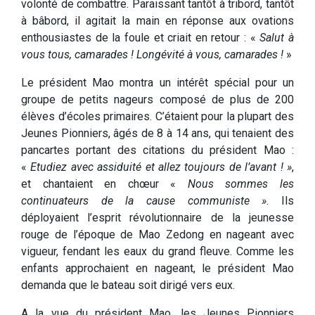
volonté de combattre. Paraissant tantôt à tribord, tantôt
à bâbord, il agitait la main en réponse aux ovations
enthousiastes de la foule et criait en retour : «
Salut à
vous tous, camarades ! Longévité à vous, camarades !
»
Le président Mao montra un intérêt spécial pour un
groupe de petits nageurs composé de plus de 200
élèves d’écoles primaires. C’étaient pour la plupart des
Jeunes Pionniers, âgés de 8 à 14 ans, qui tenaient des
pancartes portant des citations du président Mao :
«
Etudiez avec assiduité et allez toujours de l’avant ! »
,
et chantaient en chœur «
Nous sommes les
continuateurs de la cause communiste »
. Ils
déployaient l’esprit révolutionnaire de la jeunesse
rouge de l’époque de Mao Zedong en nageant avec
vigueur, fendant les eaux du grand fleuve. Comme les
enfants approchaient en nageant, le président Mao
demanda que le bateau soit dirigé vers eux.
A la vue du président Mao, les Jeunes Pionniers