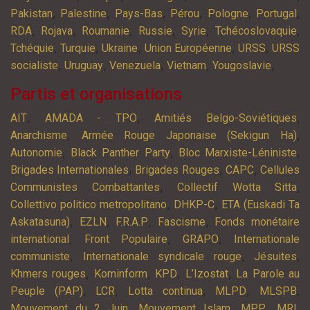
,
,
,
,
,
,
Pakistan
Palestine
Pays-Bas
Pérou
Pologne
Portugal
,
,
,
,
,
,
RDA
Rojava
Roumanie
Russie
Syrie
Tchécoslovaquie
,
,
,
,
,
Tchéquie
Turquie
Ukraine
Union Européenne
URSS
URSS
,
,
,
,
,
socialiste
Uruguay
Venezuela
Vietnam
Yougoslavie
Partis et organisations
,
,
,
AIT
AMADA - TPO
Amitiés Belgo-Soviétiques
,
,
Anarchisme
Armée Rouge Japonaise (Sekigun Ha)
,
,
,
Autonomie
Black Panther Party
Bloc Marxiste-Léniniste
,
,
,
Brigades Internationales
Brigades Rouges
CAPC
Cellules
,
,
Communistes Combattantes
Collectif Wotta Sitta
,
,
Collettivo politico metropolitano
DHKP-C
ETA (Euskadi Ta
,
,
,
,
Askatasuna)
EZLN
F.R.A.P
Fascisme
Fonds monétaire
,
,
,
international
Front Populaire
GRAPO
Internationale
,
,
,
communiste
Internationale syndicale rouge
Jésuites
,
,
,
,
Khmers rouges
Kominform
KPD
L’Izostat
La Parole au
,
,
,
,
,
Peuple (PAP)
LCR
Lotta continua
MLPD
MLSPB
,
,
,
,
Mouvement du 2 Juin
Mouvement Islam
MPP
MRI