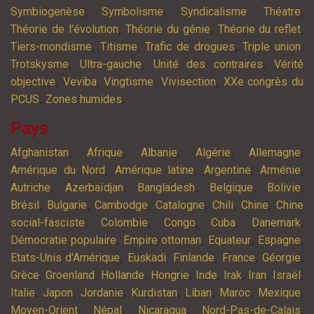
,
,
,
,
Symbiogenèse
Symbolisme
Syndicalisme
Théatre
,
,
,
Théorie de l'évolution
Théorie du génie
Théorie du reflet
,
,
,
,
Tiers-mondisme
Titisme
Trafic de drogues
Triple union
,
,
,
Trotskysme
Ultra-gauche
Unité des contraires
Vérité
,
,
,
,
objective
Veviba
Vingtisme
Vivisection
XXe congrès du
,
,
PCUS
Zones humides
Pays
,
,
,
,
,
Afghanistan
Afrique
Albanie
Algérie
Allemagne
,
,
,
,
Amérique du Nord
Amérique latine
Argentine
Arménie
,
,
,
,
,
Autriche
Azerbaïdjan
Bangladesh
Belgique
Bolivie
,
,
,
,
,
,
Brésil
Bulgarie
Cambodge
Catalogne
Chili
Chine
Chine
,
,
,
,
,
social-fasciste
Colombie
Congo
Cuba
Danemark
,
,
,
,
Démocratie populaire
Empire ottoman
Equateur
Espagne
,
,
,
,
,
Etats-Unis d'Amérique
Euskadi
Finlande
France
Géorgie
,
,
,
,
,
,
,
,
Grèce
Groenland
Hollande
Hongrie
Inde
Irak
Iran
Israël
,
,
,
,
,
,
,
Italie
Japon
Jordanie
Kurdistan
Liban
Maroc
Mexique
,
,
,
,
Moyen-Orient
Népal
Nicaragua
Nord-Pas-de-Calais