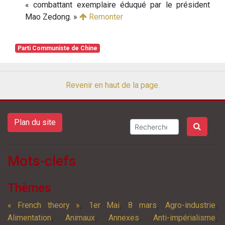
« combattant exemplaire éduqué par le président
Mao Zedong. »
Remonter
Parti Communiste de Chine
Revenir en haut de la page.
Plan du site
Mots-clefs
Thèmes
,
,
,
,
« French theory »
1er Mai
8 mars
Agro-industrie
,
,
,
,
Alimentation
Animaux
Annexes
Anti-impérialisme