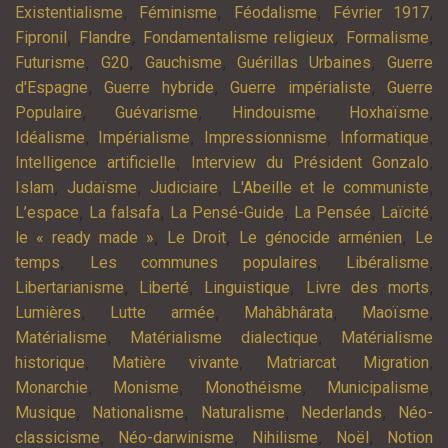
,
,
,
,
Existentialisme
Féminisme
Féodalisme
Février 1917
,
,
,
,
Fipronil
Flandre
Fondamentalisme religieux
Formalisme
,
,
,
,
Futurisme
G20
Gauchisme
Guérillas Urbaines
Guerre
,
,
,
d'Espagne
Guerre hybride
Guerre impérialiste
Guerre
,
,
,
,
Populaire
Guévarisme
Hindouisme
Hoxhaïsme
,
,
,
,
Idéalisme
Impérialisme
Impressionnisme
Informatique
,
,
Intelligence artificielle
Interview du Président Gonzalo
,
,
,
,
Islam
Judaïsme
Judiciaire
L'Abeille et le communiste
,
,
,
,
,
L’espace
La falsafa
La Pensé-Guide
La Pensée
Laïcité
,
,
,
le « ready made »
Le Droit
Le génocide arménien
Le
,
,
,
temps
Les communes populaires
Libéralisme
,
,
,
,
Libertarianisme
Liberté
Linguistique
Livre des morts
,
,
,
,
Lumières
Lutte armée
Mahâbhârata
Maoïsme
,
,
Matérialisme
Matérialisme dialectique
Matérialisme
,
,
,
,
historique
Matière vivante
Matriarcat
Migration
,
,
,
,
Monarchie
Monisme
Monothéisme
Municipalisme
,
,
,
,
Musique
Nationalisme
Naturalisme
Nederlands
Néo-
,
,
,
,
classicisme
Néo-darwinisme
Nihilisme
Noël
Notion