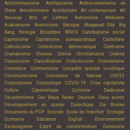
,
,
Anticommunisme
Antifascisme
Antirévisionnisme en
,
,
,
,
Chine
Antisémitisme
Architecture
Art contemporain
Art
,
,
,
,
Nouveau
Arts et Lettres
Astronomie
Athéisme
,
,
,
,
Avakianisme
Averroïsme
Baroque
Bhagavad Gîtâ
Big
,
,
,
,
,
Bang
Biologie
Biosphère
BRICS
Cannibalisme social
,
,
,
Capitalisme
Capitalisme bureaucratique
Castellano
,
,
,
Catholicisme
Centralisme démocratique
Centrisme
,
,
,
,
,
Chamanisme
Chiisme
Chimie
Christianisme
Cinéma
,
,
,
,
Classicisme
Classification
Collectivisme
Colonialisme
,
,
,
Commerce
Communisme
Conquête spatiale soviétique
,
,
,
Constructivisme
Convention de Ramsar
COP23
,
,
,
,
Corporatisme
Cosmologie
COVID-19
Crise capitaliste
,
,
,
,
Culture
Cybernétique
Cyclisme
Dadaïsme
,
,
,
,
Décadentisme
Der Blaue Reiter
Deutsch
Deux points
,
,
,
Développement en spirale
Dialectique
Die Brücke
,
,
,
,
Documents du PCP
Ecocide
Ecole de Francfort
Ecologie
,
,
,
,
Economie
Education
English
Environnement
,
,
,
Esclavagisme
Esprit de consommation
Eurasisme