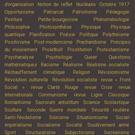
,
,
,
,
d’organisation
Notion de reflet
Nucléaire
Octobre 1917
,
,
,
,
Opportunisme
Patriarcat
Patriotisme
Pédagogie
,
,
,
Peinture
Petite-bourgeoisie
Phénoménologie
,
,
,
Philosophie
Photosynthèse
Physique
Physique
,
,
,
,
,
quantique
Planification
Poésie
Politique
Polythéisme
,
,
,
Positivisme
Post-modernisme
Prachandisme
Principes
,
,
,
,
du mouvement
Proletkult
Prostitution
Protestantisme
,
,
,
Psychanalyse
Psychologie
Queer
Questions
,
,
,
,
mathématiques
Racisme
Réalisme
Réalisme socialiste
,
,
,
Réchauffement climatique
Religion
Révisionnisme
,
,
Révolution culturelle
Révolution socialiste
revue « Front
,
,
,
Social »
revue Clarté Rouge
revue Crise
revue
,
,
internationale Communisme
revue Ligne Classique
,
,
,
,
Romantisme
Sacrorum antistitum
Science
Scolastique
,
,
,
Sculture
Seconde Guerre mondiale
Sécurité routière
,
,
,
Semi-féodalisme
Sionisme
Situationnisme
Social-
,
,
,
,
impérialisme
Socialisme
Société
Soulèvement armé
,
,
,
,
Sport
Structuralisme
Subjectivisme
Surréalisme