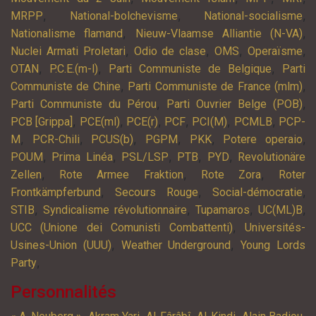
,
,
,
MRPP
National-bolchevisme
National-socialisme
,
,
Nationalisme flamand
Nieuw-Vlaamse Alliantie (N-VA)
,
,
,
,
Nuclei Armati Proletari
Odio de clase
OMS
Operaïsme
,
,
,
OTAN
P.C.E.(m-l)
Parti Communiste de Belgique
Parti
,
,
Communiste de Chine
Parti Communiste de France (mlm)
,
,
Parti Communiste du Pérou
Parti Ouvrier Belge (POB)
,
,
,
,
,
,
PCB [Grippa]
PCE(ml)
PCE(r)
PCF
PCI(M)
PCMLB
PCP-
,
,
,
,
,
,
M
PCR-Chili
PCUS(b)
PGPM
PKK
Potere operaio
,
,
,
,
,
POUM
Prima Linéa
PSL/LSP
PTB
PYD
Revolutionäre
,
,
,
Zellen
Rote Armee Fraktion
Rote Zora
Roter
,
,
,
Frontkämpferbund
Secours Rouge
Social-démocratie
,
,
,
,
STIB
Syndicalisme révolutionnaire
Tupamaros
UC(ML)B
,
UCC (Unione dei Comunisti Combattenti)
Universités-
,
,
Usines-Union (UUU)
Weather Underground
Young Lords
,
Party
Personnalités