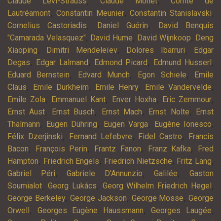
,
,
Claude Lévi-Strauss
Claude Monet
Comte de
,
,
,
Lautréamont
Constantin Meunier
Constantin Stanislavski
,
,
Cornelius Castoriadis
Daniel Guérin
David Benquis
,
,
,
"Camarada Velasquez"
David Hume
David Wijnkoop
Deng
,
,
,
Xiaoping
Dimitri Mendeleïev
Dolores Ibarruri
Edgar
,
,
,
,
Degas
Edgar Lalmand
Edmond Picard
Edmund Husserl
,
,
,
Eduard Bernstein
Edvard Munch
Egon Schiele
Emile
,
,
,
,
Claus
Emile Durkheim
Emile Henry
Emile Vandervelde
,
,
,
,
Emile Zola
Emmanuel Kant
Enver Hoxha
Eric Zemmour
,
,
,
,
Ernst Aust
Ernst Busch
Ernst Mach
Ernst Nolte
Ernst
,
,
,
,
Thälmann
Eugen Dühring
Eugen Varga
Eugène Ionesco
,
,
,
Félix Dzerjinski
Fernand Lefebvre
Fidel Castro
Francis
,
,
,
,
Bacon
François Perin
Frantz Fanon
Franz Kafka
Fred
,
,
,
,
Hampton
Friedrich Engels
Friedrich Nietzsche
Fritz Lang
,
,
,
Gabriel Péri
Gabriele D'Annunzio
Galilée
Gaston
,
,
,
Soumialot
Georg Lukács
Georg Wilhelm Friedrich Hegel
,
,
,
George Berkeley
George Jackson
George Mosse
George
,
,
,
Orwell
Georges Eugène Haussmann
Georges Laugée