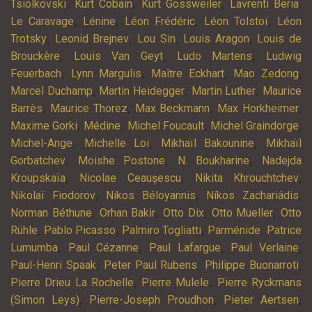
,
,
,
,
Tsiolkovski
Kurt Cobain
Kurt Gossweiler
Lavrenti Beria
,
,
,
,
Le Caravage
Lénine
Léon Frédéric
Léon Tolstoï
Léon
,
,
,
,
Trotsky
Leonid Brejnev
Lou Sin
Louis Aragon
Louis de
,
,
,
Brouckère
Louis Van Geyt
Ludo Martens
Ludwig
,
,
,
,
Feuerbach
Lynn Margulis
Maître Eckhart
Mao Zedong
,
,
,
Marcel Duchamp
Martin Heidegger
Martin Luther
Maurice
,
,
,
,
Barrès
Maurice Thorez
Max Beckmann
Max Horkheimer
,
,
,
,
Maxime Gorki
Médine
Michel Foucault
Michel Graindorge
,
,
,
Michel-Ange
Michelle Loi
Mikhaïl Bakounine
Mikhaïl
,
,
,
Gorbatchev
Moishe Postone
N. Boukharine
Nadejda
,
,
,
Kroupskaïa
Nicolae Ceaușescu
Nikita Khrouchtchev
,
,
,
Nikolaï Fiodorov
Nikos Béloyannis
Níkos Zachariádis
,
,
,
,
Norman Béthune
Orhan Bakir
Otto Dix
Otto Mueller
Otto
,
,
,
,
Rühle
Pablo Picasso
Palmiro Togliatti
Parménide
Patrice
,
,
,
,
Lumumba
Paul Cézanne
Paul Lafargue
Paul Verlaine
,
,
,
Paul-Henri Spaak
Peter Paul Rubens
Philippe Buonarroti
,
,
Pierre Drieu La Rochelle
Pierre Mulele
Pierre Ryckmans
,
,
,
(Simon Leys)
Pierre-Joseph Proudhon
Pieter Aertsen