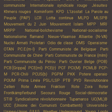
,
,
,
communiste
Internationale syndicale rouge
Jésuites
,
,
,
,
Khmers rouges
Kominform
KPD
L’Izostat
La Parole au
,
,
,
,
,
Peuple (PAP)
LCR
Lotta continua
MLPD
MLSPB
,
,
,
,
Mouvement du 2 Juin
Mouvement Islam
MPP
MRI
,
,
,
MRPP
National-bolchevisme
National-socialisme
,
,
Nationalisme flamand
Nieuw-Vlaamse Alliantie (N-VA)
,
,
,
,
Nuclei Armati Proletari
Odio de clase
OMS
Operaïsme
,
,
,
OTAN
P.C.E.(m-l)
Parti Communiste de Belgique
Parti
,
,
Communiste de Chine
Parti Communiste de France (mlm)
,
,
Parti Communiste du Pérou
Parti Ouvrier Belge (POB)
,
,
,
,
,
,
PCB [Grippa]
PCE(ml)
PCE(r)
PCF
PCI(M)
PCMLB
PCP-
,
,
,
,
,
,
M
PCR-Chili
PCUS(b)
PGPM
PKK
Potere operaio
,
,
,
,
,
POUM
Prima Linéa
PSL/LSP
PTB
PYD
Revolutionäre
,
,
,
Zellen
Rote Armee Fraktion
Rote Zora
Roter
,
,
,
Frontkämpferbund
Secours Rouge
Social-démocratie
,
,
,
,
STIB
Syndicalisme révolutionnaire
Tupamaros
UC(ML)B
,
UCC (Unione dei Comunisti Combattenti)
Universités-
,
,
Usines-Union (UUU)
Weather Underground
Young Lords