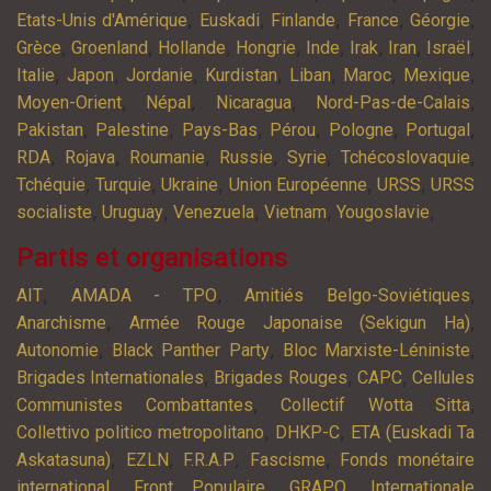
,
,
,
,
,
Etats-Unis d'Amérique
Euskadi
Finlande
France
Géorgie
,
,
,
,
,
,
,
,
Grèce
Groenland
Hollande
Hongrie
Inde
Irak
Iran
Israël
,
,
,
,
,
,
,
Italie
Japon
Jordanie
Kurdistan
Liban
Maroc
Mexique
,
,
,
,
Moyen-Orient
Népal
Nicaragua
Nord-Pas-de-Calais
,
,
,
,
,
,
Pakistan
Palestine
Pays-Bas
Pérou
Pologne
Portugal
,
,
,
,
,
,
RDA
Rojava
Roumanie
Russie
Syrie
Tchécoslovaquie
,
,
,
,
,
Tchéquie
Turquie
Ukraine
Union Européenne
URSS
URSS
,
,
,
,
,
socialiste
Uruguay
Venezuela
Vietnam
Yougoslavie
Partis et organisations
,
,
,
AIT
AMADA - TPO
Amitiés Belgo-Soviétiques
,
,
Anarchisme
Armée Rouge Japonaise (Sekigun Ha)
,
,
,
Autonomie
Black Panther Party
Bloc Marxiste-Léniniste
,
,
,
Brigades Internationales
Brigades Rouges
CAPC
Cellules
,
,
Communistes Combattantes
Collectif Wotta Sitta
,
,
Collettivo politico metropolitano
DHKP-C
ETA (Euskadi Ta
,
,
,
,
Askatasuna)
EZLN
F.R.A.P
Fascisme
Fonds monétaire
,
,
,
international
Front Populaire
GRAPO
Internationale