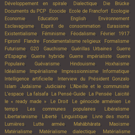
,
,
,
Développement en spirale
Dialectique
Die Brücke
,
,
,
,
Documents du PCP
Ecocide
Ecole de Francfort
Ecologie
,
,
,
,
Economie
Education
English
Environnement
,
,
,
Esclavagisme
Esprit de consommation
Eurasisme
,
,
,
,
Existentialisme
Féminisme
Féodalisme
Février 1917
,
,
,
,
Fipronil
Flandre
Fondamentalisme religieux
Formalisme
,
,
,
,
Futurisme
G20
Gauchisme
Guérillas Urbaines
Guerre
,
,
,
d'Espagne
Guerre hybride
Guerre impérialiste
Guerre
,
,
,
,
Populaire
Guévarisme
Hindouisme
Hoxhaïsme
,
,
,
,
Idéalisme
Impérialisme
Impressionnisme
Informatique
,
,
Intelligence artificielle
Interview du Président Gonzalo
,
,
,
,
Islam
Judaïsme
Judiciaire
L'Abeille et le communiste
,
,
,
,
,
L’espace
La falsafa
La Pensé-Guide
La Pensée
Laïcité
,
,
,
le « ready made »
Le Droit
Le génocide arménien
Le
,
,
,
temps
Les communes populaires
Libéralisme
,
,
,
,
Libertarianisme
Liberté
Linguistique
Livre des morts
,
,
,
,
Lumières
Lutte armée
Mahâbhârata
Maoïsme
,
,
Matérialisme
Matérialisme dialectique
Matérialisme