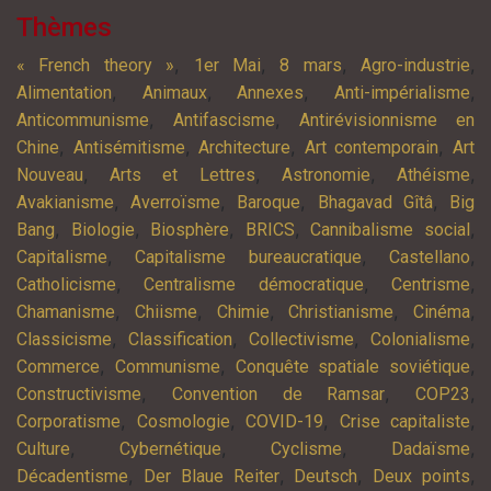
Thèmes
,
,
,
,
« French theory »
1er Mai
8 mars
Agro-industrie
,
,
,
,
Alimentation
Animaux
Annexes
Anti-impérialisme
,
,
Anticommunisme
Antifascisme
Antirévisionnisme en
,
,
,
,
Chine
Antisémitisme
Architecture
Art contemporain
Art
,
,
,
,
Nouveau
Arts et Lettres
Astronomie
Athéisme
,
,
,
,
Avakianisme
Averroïsme
Baroque
Bhagavad Gîtâ
Big
,
,
,
,
,
Bang
Biologie
Biosphère
BRICS
Cannibalisme social
,
,
,
Capitalisme
Capitalisme bureaucratique
Castellano
,
,
,
Catholicisme
Centralisme démocratique
Centrisme
,
,
,
,
,
Chamanisme
Chiisme
Chimie
Christianisme
Cinéma
,
,
,
,
Classicisme
Classification
Collectivisme
Colonialisme
,
,
,
Commerce
Communisme
Conquête spatiale soviétique
,
,
,
Constructivisme
Convention de Ramsar
COP23
,
,
,
,
Corporatisme
Cosmologie
COVID-19
Crise capitaliste
,
,
,
,
Culture
Cybernétique
Cyclisme
Dadaïsme
,
,
,
,
Décadentisme
Der Blaue Reiter
Deutsch
Deux points