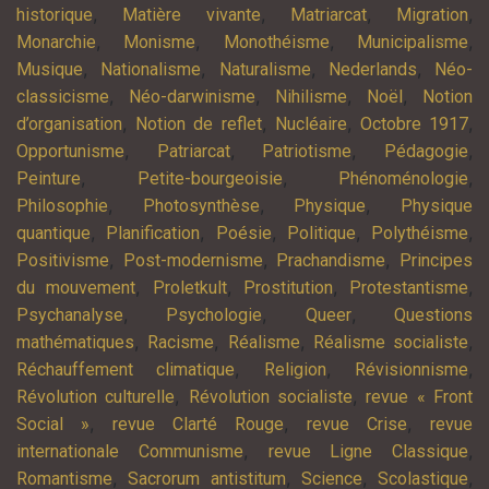
,
,
,
,
historique
Matière vivante
Matriarcat
Migration
,
,
,
,
Monarchie
Monisme
Monothéisme
Municipalisme
,
,
,
,
Musique
Nationalisme
Naturalisme
Nederlands
Néo-
,
,
,
,
classicisme
Néo-darwinisme
Nihilisme
Noël
Notion
,
,
,
,
d’organisation
Notion de reflet
Nucléaire
Octobre 1917
,
,
,
,
Opportunisme
Patriarcat
Patriotisme
Pédagogie
,
,
,
Peinture
Petite-bourgeoisie
Phénoménologie
,
,
,
Philosophie
Photosynthèse
Physique
Physique
,
,
,
,
,
quantique
Planification
Poésie
Politique
Polythéisme
,
,
,
Positivisme
Post-modernisme
Prachandisme
Principes
,
,
,
,
du mouvement
Proletkult
Prostitution
Protestantisme
,
,
,
Psychanalyse
Psychologie
Queer
Questions
,
,
,
,
mathématiques
Racisme
Réalisme
Réalisme socialiste
,
,
,
Réchauffement climatique
Religion
Révisionnisme
,
,
Révolution culturelle
Révolution socialiste
revue « Front
,
,
,
Social »
revue Clarté Rouge
revue Crise
revue
,
,
internationale Communisme
revue Ligne Classique
,
,
,
,
Romantisme
Sacrorum antistitum
Science
Scolastique