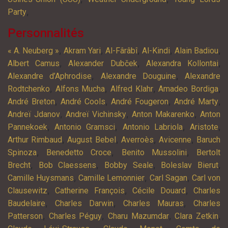
,
Party
Personnalités
,
,
,
,
,
« A. Neuberg »
Akram Yari
Al-Fârâbî
Al-Kindi
Alain Badiou
,
,
,
Albert Camus
Alexander Dubček
Alexandra Kollontai
,
,
Alexandre d’Aphrodise
Alexandre Douguine
Alexandre
,
,
,
,
Rodtchenko
Alfons Mucha
Alfred Klahr
Amadeo Bordiga
,
,
,
,
André Breton
André Cools
André Fougeron
André Marty
,
,
,
Andreï Jdanov
Andreï Vichinsky
Anton Makarenko
Anton
,
,
,
,
Pannekoek
Antonio Gramsci
Antonio Labriola
Aristote
,
,
,
,
Arthur Rimbaud
August Bebel
Averroès
Avicenne
Baruch
,
,
,
Spinoza
Benedetto Croce
Benito Mussolini
Bertolt
,
,
,
,
Brecht
Bob Claessens
Bobby Seale
Boleslav Bierut
,
,
,
Camille Huysmans
Camille Lemonnier
Carl Sagan
Carl von
,
,
,
Clausewitz
Catherine François
Cécile Douard
Charles
,
,
,
Baudelaire
Charles Darwin
Charles Mauras
Charles
,
,
,
,
Patterson
Charles Péguy
Charu Mazumdar
Clara Zetkin