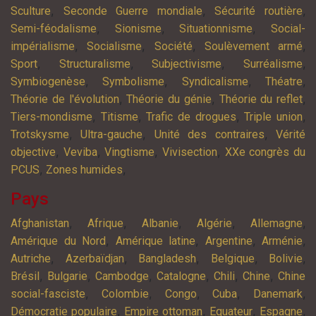
,
,
,
Sculture
Seconde Guerre mondiale
Sécurité routière
,
,
,
Semi-féodalisme
Sionisme
Situationnisme
Social-
,
,
,
,
impérialisme
Socialisme
Société
Soulèvement armé
,
,
,
,
Sport
Structuralisme
Subjectivisme
Surréalisme
,
,
,
,
Symbiogenèse
Symbolisme
Syndicalisme
Théatre
,
,
,
Théorie de l'évolution
Théorie du génie
Théorie du reflet
,
,
,
,
Tiers-mondisme
Titisme
Trafic de drogues
Triple union
,
,
,
Trotskysme
Ultra-gauche
Unité des contraires
Vérité
,
,
,
,
objective
Veviba
Vingtisme
Vivisection
XXe congrès du
,
,
PCUS
Zones humides
Pays
,
,
,
,
,
Afghanistan
Afrique
Albanie
Algérie
Allemagne
,
,
,
,
Amérique du Nord
Amérique latine
Argentine
Arménie
,
,
,
,
,
Autriche
Azerbaïdjan
Bangladesh
Belgique
Bolivie
,
,
,
,
,
,
Brésil
Bulgarie
Cambodge
Catalogne
Chili
Chine
Chine
,
,
,
,
,
social-fasciste
Colombie
Congo
Cuba
Danemark
,
,
,
,
Démocratie populaire
Empire ottoman
Equateur
Espagne