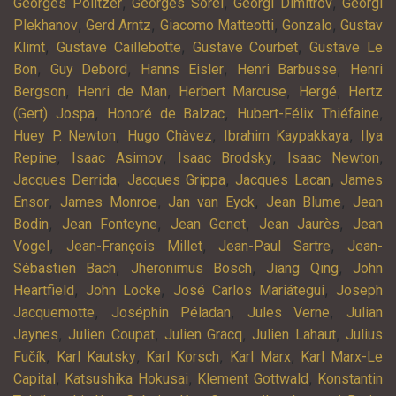
,
,
,
Georges Politzer
Georges Sorel
Georgi Dimitrov
Georgi
,
,
,
,
Plekhanov
Gerd Arntz
Giacomo Matteotti
Gonzalo
Gustav
,
,
,
Klimt
Gustave Caillebotte
Gustave Courbet
Gustave Le
,
,
,
,
Bon
Guy Debord
Hanns Eisler
Henri Barbusse
Henri
,
,
,
,
Bergson
Henri de Man
Herbert Marcuse
Hergé
Hertz
,
,
,
(Gert) Jospa
Honoré de Balzac
Hubert-Félix Thiéfaine
,
,
,
Huey P. Newton
Hugo Chàvez
Ibrahim Kaypakkaya
Ilya
,
,
,
,
Repine
Isaac Asimov
Isaac Brodsky
Isaac Newton
,
,
,
Jacques Derrida
Jacques Grippa
Jacques Lacan
James
,
,
,
,
Ensor
James Monroe
Jan van Eyck
Jean Blume
Jean
,
,
,
,
Bodin
Jean Fonteyne
Jean Genet
Jean Jaurès
Jean
,
,
,
Vogel
Jean-François Millet
Jean-Paul Sartre
Jean-
,
,
,
Sébastien Bach
Jheronimus Bosch
Jiang Qing
John
,
,
,
Heartfield
John Locke
José Carlos Mariátegui
Joseph
,
,
,
Jacquemotte
Joséphin Péladan
Jules Verne
Julian
,
,
,
,
Jaynes
Julien Coupat
Julien Gracq
Julien Lahaut
Julius
,
,
,
,
Fučík
Karl Kautsky
Karl Korsch
Karl Marx
Karl Marx-Le
,
,
,
Capital
Katsushika Hokusai
Klement Gottwald
Konstantin