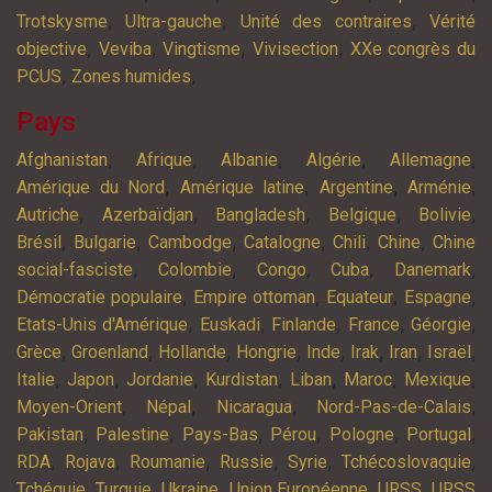
,
,
,
Trotskysme
Ultra-gauche
Unité des contraires
Vérité
,
,
,
,
objective
Veviba
Vingtisme
Vivisection
XXe congrès du
,
,
PCUS
Zones humides
Pays
,
,
,
,
,
Afghanistan
Afrique
Albanie
Algérie
Allemagne
,
,
,
,
Amérique du Nord
Amérique latine
Argentine
Arménie
,
,
,
,
,
Autriche
Azerbaïdjan
Bangladesh
Belgique
Bolivie
,
,
,
,
,
,
Brésil
Bulgarie
Cambodge
Catalogne
Chili
Chine
Chine
,
,
,
,
,
social-fasciste
Colombie
Congo
Cuba
Danemark
,
,
,
,
Démocratie populaire
Empire ottoman
Equateur
Espagne
,
,
,
,
,
Etats-Unis d'Amérique
Euskadi
Finlande
France
Géorgie
,
,
,
,
,
,
,
,
Grèce
Groenland
Hollande
Hongrie
Inde
Irak
Iran
Israël
,
,
,
,
,
,
,
Italie
Japon
Jordanie
Kurdistan
Liban
Maroc
Mexique
,
,
,
,
Moyen-Orient
Népal
Nicaragua
Nord-Pas-de-Calais
,
,
,
,
,
,
Pakistan
Palestine
Pays-Bas
Pérou
Pologne
Portugal
,
,
,
,
,
,
RDA
Rojava
Roumanie
Russie
Syrie
Tchécoslovaquie
,
,
,
,
,
Tchéquie
Turquie
Ukraine
Union Européenne
URSS
URSS