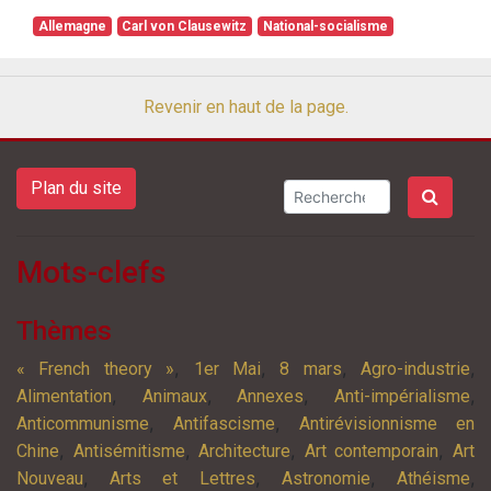
Allemagne
Carl von Clausewitz
National-socialisme
Revenir en haut de la page.
Plan du site
Mots-clefs
Thèmes
,
,
,
,
« French theory »
1er Mai
8 mars
Agro-industrie
,
,
,
,
Alimentation
Animaux
Annexes
Anti-impérialisme
,
,
Anticommunisme
Antifascisme
Antirévisionnisme en
,
,
,
,
Chine
Antisémitisme
Architecture
Art contemporain
Art
,
,
,
,
Nouveau
Arts et Lettres
Astronomie
Athéisme