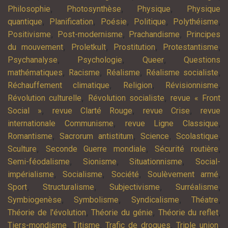
,
,
,
Philosophie
Photosynthèse
Physique
Physique
,
,
,
,
,
quantique
Planification
Poésie
Politique
Polythéisme
,
,
,
Positivisme
Post-modernisme
Prachandisme
Principes
,
,
,
,
du mouvement
Proletkult
Prostitution
Protestantisme
,
,
,
Psychanalyse
Psychologie
Queer
Questions
,
,
,
,
mathématiques
Racisme
Réalisme
Réalisme socialiste
,
,
,
Réchauffement climatique
Religion
Révisionnisme
,
,
Révolution culturelle
Révolution socialiste
revue « Front
,
,
,
Social »
revue Clarté Rouge
revue Crise
revue
,
,
internationale Communisme
revue Ligne Classique
,
,
,
,
Romantisme
Sacrorum antistitum
Science
Scolastique
,
,
,
Sculture
Seconde Guerre mondiale
Sécurité routière
,
,
,
Semi-féodalisme
Sionisme
Situationnisme
Social-
,
,
,
,
impérialisme
Socialisme
Société
Soulèvement armé
,
,
,
,
Sport
Structuralisme
Subjectivisme
Surréalisme
,
,
,
,
Symbiogenèse
Symbolisme
Syndicalisme
Théatre
,
,
,
Théorie de l'évolution
Théorie du génie
Théorie du reflet
,
,
,
,
Tiers-mondisme
Titisme
Trafic de drogues
Triple union