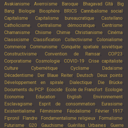
,
,
,
,
Avakianisme
Averroïsme
Baroque
Bhagavad Gîtâ
Big
,
,
,
,
,
Bang
Biologie
Biosphère
BRICS
Cannibalisme social
,
,
,
Capitalisme
Capitalisme bureaucratique
Castellano
,
,
,
Catholicisme
Centralisme démocratique
Centrisme
,
,
,
,
,
Chamanisme
Chiisme
Chimie
Christianisme
Cinéma
,
,
,
,
Classicisme
Classification
Collectivisme
Colonialisme
,
,
,
Commerce
Communisme
Conquête spatiale soviétique
,
,
,
Constructivisme
Convention de Ramsar
COP23
,
,
,
,
Corporatisme
Cosmologie
COVID-19
Crise capitaliste
,
,
,
,
Culture
Cybernétique
Cyclisme
Dadaïsme
,
,
,
,
Décadentisme
Der Blaue Reiter
Deutsch
Deux points
,
,
,
Développement en spirale
Dialectique
Die Brücke
,
,
,
,
Documents du PCP
Ecocide
Ecole de Francfort
Ecologie
,
,
,
,
Economie
Education
English
Environnement
,
,
,
Esclavagisme
Esprit de consommation
Eurasisme
,
,
,
,
Existentialisme
Féminisme
Féodalisme
Février 1917
,
,
,
,
Fipronil
Flandre
Fondamentalisme religieux
Formalisme
,
,
,
,
Futurisme
G20
Gauchisme
Guérillas Urbaines
Guerre