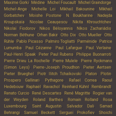
,
,
,
,
Maxime Gorki
Médine
Michel Foucault
Michel Graindorge
,
,
,
Michel-Ange
Michelle Loi
Mikhaïl Bakounine
Mikhaïl
,
,
,
Gorbatchev
Moishe Postone
N. Boukharine
Nadejda
,
,
,
Kroupskaïa
Nicolae Ceaușescu
Nikita Khrouchtchev
,
,
,
Nikolaï Fiodorov
Nikos Béloyannis
Níkos Zachariádis
,
,
,
,
Norman Béthune
Orhan Bakir
Otto Dix
Otto Mueller
Otto
,
,
,
,
Rühle
Pablo Picasso
Palmiro Togliatti
Parménide
Patrice
,
,
,
,
Lumumba
Paul Cézanne
Paul Lafargue
Paul Verlaine
,
,
,
Paul-Henri Spaak
Peter Paul Rubens
Philippe Buonarroti
,
,
Pierre Drieu La Rochelle
Pierre Mulele
Pierre Ryckmans
,
,
,
(Simon Leys)
Pierre-Joseph Proudhon
Pieter Aertsen
,
,
,
,
Pieter Brueghel
Piotr Ilitch Tchaïkovski
Platon
Plotin
,
,
,
Prospero Gallinari
Pythagore
Rafael Correa
Raoul
,
,
,
,
,
Hedebouw
Raphaël
Ravachol
Reinhard Kühnl
Rembrandt
,
,
,
Renato Curcio
René Descartes
René Magritte
Rogier van
,
,
,
der Weyden
Roland Barthes
Romain Rolland
Rosa
,
,
,
Luxembourg
Saint Augustin
Salvador Dali
Samad
,
,
,
Behrangi
Samuel Beckett
Sergueï Prokofiev
Shoichi