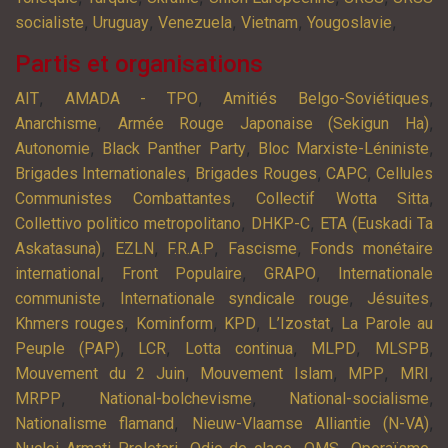
,
,
,
,
,
socialiste
Uruguay
Venezuela
Vietnam
Yougoslavie
Partis et organisations
,
,
,
AIT
AMADA - TPO
Amitiés Belgo-Soviétiques
,
,
Anarchisme
Armée Rouge Japonaise (Sekigun Ha)
,
,
,
Autonomie
Black Panther Party
Bloc Marxiste-Léniniste
,
,
,
Brigades Internationales
Brigades Rouges
CAPC
Cellules
,
,
Communistes Combattantes
Collectif Wotta Sitta
,
,
Collettivo politico metropolitano
DHKP-C
ETA (Euskadi Ta
,
,
,
,
Askatasuna)
EZLN
F.R.A.P
Fascisme
Fonds monétaire
,
,
,
international
Front Populaire
GRAPO
Internationale
,
,
,
communiste
Internationale syndicale rouge
Jésuites
,
,
,
,
Khmers rouges
Kominform
KPD
L’Izostat
La Parole au
,
,
,
,
,
Peuple (PAP)
LCR
Lotta continua
MLPD
MLSPB
,
,
,
,
Mouvement du 2 Juin
Mouvement Islam
MPP
MRI
,
,
,
MRPP
National-bolchevisme
National-socialisme
,
,
Nationalisme flamand
Nieuw-Vlaamse Alliantie (N-VA)
,
,
,
,