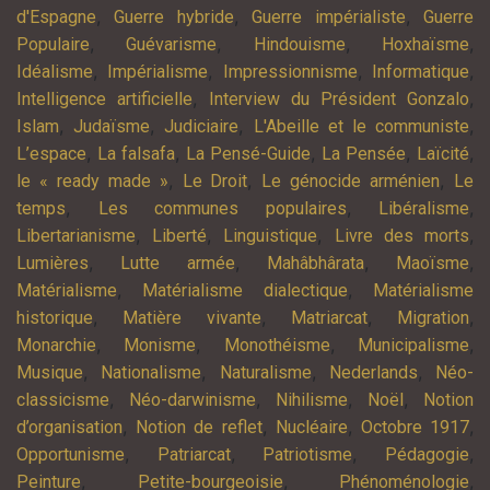
,
,
,
d'Espagne
Guerre hybride
Guerre impérialiste
Guerre
,
,
,
,
Populaire
Guévarisme
Hindouisme
Hoxhaïsme
,
,
,
,
Idéalisme
Impérialisme
Impressionnisme
Informatique
,
,
Intelligence artificielle
Interview du Président Gonzalo
,
,
,
,
Islam
Judaïsme
Judiciaire
L'Abeille et le communiste
,
,
,
,
,
L’espace
La falsafa
La Pensé-Guide
La Pensée
Laïcité
,
,
,
le « ready made »
Le Droit
Le génocide arménien
Le
,
,
,
temps
Les communes populaires
Libéralisme
,
,
,
,
Libertarianisme
Liberté
Linguistique
Livre des morts
,
,
,
,
Lumières
Lutte armée
Mahâbhârata
Maoïsme
,
,
Matérialisme
Matérialisme dialectique
Matérialisme
,
,
,
,
historique
Matière vivante
Matriarcat
Migration
,
,
,
,
Monarchie
Monisme
Monothéisme
Municipalisme
,
,
,
,
Musique
Nationalisme
Naturalisme
Nederlands
Néo-
,
,
,
,
classicisme
Néo-darwinisme
Nihilisme
Noël
Notion
,
,
,
,
d’organisation
Notion de reflet
Nucléaire
Octobre 1917
,
,
,
,
Opportunisme
Patriarcat
Patriotisme
Pédagogie
,
,
,
Peinture
Petite-bourgeoisie
Phénoménologie