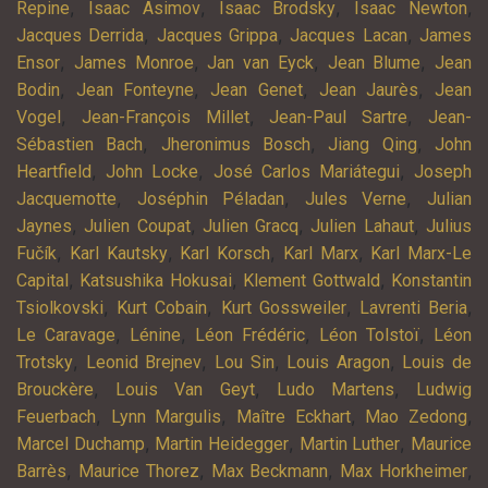
,
,
,
,
Repine
Isaac Asimov
Isaac Brodsky
Isaac Newton
,
,
,
Jacques Derrida
Jacques Grippa
Jacques Lacan
James
,
,
,
,
Ensor
James Monroe
Jan van Eyck
Jean Blume
Jean
,
,
,
,
Bodin
Jean Fonteyne
Jean Genet
Jean Jaurès
Jean
,
,
,
Vogel
Jean-François Millet
Jean-Paul Sartre
Jean-
,
,
,
Sébastien Bach
Jheronimus Bosch
Jiang Qing
John
,
,
,
Heartfield
John Locke
José Carlos Mariátegui
Joseph
,
,
,
Jacquemotte
Joséphin Péladan
Jules Verne
Julian
,
,
,
,
Jaynes
Julien Coupat
Julien Gracq
Julien Lahaut
Julius
,
,
,
,
Fučík
Karl Kautsky
Karl Korsch
Karl Marx
Karl Marx-Le
,
,
,
Capital
Katsushika Hokusai
Klement Gottwald
Konstantin
,
,
,
,
Tsiolkovski
Kurt Cobain
Kurt Gossweiler
Lavrenti Beria
,
,
,
,
Le Caravage
Lénine
Léon Frédéric
Léon Tolstoï
Léon
,
,
,
,
Trotsky
Leonid Brejnev
Lou Sin
Louis Aragon
Louis de
,
,
,
Brouckère
Louis Van Geyt
Ludo Martens
Ludwig
,
,
,
,
Feuerbach
Lynn Margulis
Maître Eckhart
Mao Zedong
,
,
,
Marcel Duchamp
Martin Heidegger
Martin Luther
Maurice
,
,
,
,
Barrès
Maurice Thorez
Max Beckmann
Max Horkheimer