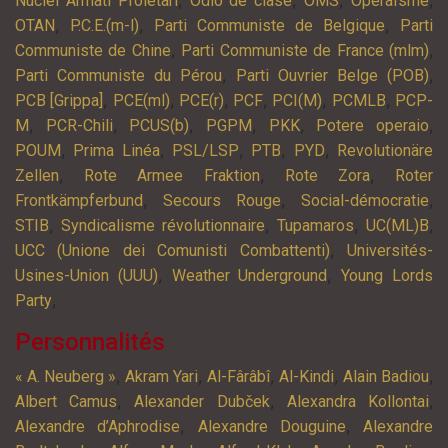
Nuclei Armati Proletari
Odio de clase
OMS
Operaïsme
,
,
,
OTAN
P.C.E.(m-l)
Parti Communiste de Belgique
Parti
,
,
Communiste de Chine
Parti Communiste de France (mlm)
,
,
Parti Communiste du Pérou
Parti Ouvrier Belge (POB)
,
,
,
,
,
,
PCB [Grippa]
PCE(ml)
PCE(r)
PCF
PCI(M)
PCMLB
PCP-
,
,
,
,
,
,
M
PCR-Chili
PCUS(b)
PGPM
PKK
Potere operaio
,
,
,
,
,
POUM
Prima Linéa
PSL/LSP
PTB
PYD
Revolutionäre
,
,
,
Zellen
Rote Armee Fraktion
Rote Zora
Roter
,
,
,
Frontkämpferbund
Secours Rouge
Social-démocratie
,
,
,
,
STIB
Syndicalisme révolutionnaire
Tupamaros
UC(ML)B
,
UCC (Unione dei Comunisti Combattenti)
Universités-
,
,
Usines-Union (UUU)
Weather Underground
Young Lords
,
Party
Personnalités
,
,
,
,
,
« A. Neuberg »
Akram Yari
Al-Fârâbî
Al-Kindi
Alain Badiou
,
,
,
Albert Camus
Alexander Dubček
Alexandra Kollontai
,
,
Alexandre d’Aphrodise
Alexandre Douguine
Alexandre