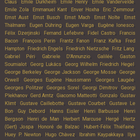
,
,
,
,
Claus
Emile Durkheim
Emile Henry
Emile Vandervelde
,
,
,
,
Emile Zola
Emmanuel Kant
Enver Hoxha
Eric Zemmour
,
,
,
,
Ernst Aust
Ernst Busch
Ernst Mach
Ernst Nolte
Ernst
,
,
,
,
Thälmann
Eugen Dühring
Eugen Varga
Eugène Ionesco
,
,
,
Félix Dzerjinski
Fernand Lefebvre
Fidel Castro
Francis
,
,
,
,
Bacon
François Perin
Frantz Fanon
Franz Kafka
Fred
,
,
,
,
Hampton
Friedrich Engels
Friedrich Nietzsche
Fritz Lang
,
,
,
Gabriel Péri
Gabriele D'Annunzio
Galilée
Gaston
,
,
,
Soumialot
Georg Lukács
Georg Wilhelm Friedrich Hegel
,
,
,
George Berkeley
George Jackson
George Mosse
George
,
,
,
Orwell
Georges Eugène Haussmann
Georges Laugée
,
,
,
Georges Politzer
Georges Sorel
Georgi Dimitrov
Georgi
,
,
,
,
Plekhanov
Gerd Arntz
Giacomo Matteotti
Gonzalo
Gustav
,
,
,
Klimt
Gustave Caillebotte
Gustave Courbet
Gustave Le
,
,
,
,
Bon
Guy Debord
Hanns Eisler
Henri Barbusse
Henri
,
,
,
,
Bergson
Henri de Man
Herbert Marcuse
Hergé
Hertz
,
,
,
(Gert) Jospa
Honoré de Balzac
Hubert-Félix Thiéfaine
,
,
,
Huey P. Newton
Hugo Chàvez
Ibrahim Kaypakkaya
Ilya