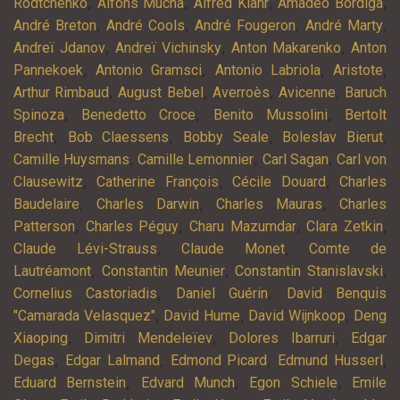
,
,
,
,
Rodtchenko
Alfons Mucha
Alfred Klahr
Amadeo Bordiga
,
,
,
,
André Breton
André Cools
André Fougeron
André Marty
,
,
,
Andreï Jdanov
Andreï Vichinsky
Anton Makarenko
Anton
,
,
,
,
Pannekoek
Antonio Gramsci
Antonio Labriola
Aristote
,
,
,
,
Arthur Rimbaud
August Bebel
Averroès
Avicenne
Baruch
,
,
,
Spinoza
Benedetto Croce
Benito Mussolini
Bertolt
,
,
,
,
Brecht
Bob Claessens
Bobby Seale
Boleslav Bierut
,
,
,
Camille Huysmans
Camille Lemonnier
Carl Sagan
Carl von
,
,
,
Clausewitz
Catherine François
Cécile Douard
Charles
,
,
,
Baudelaire
Charles Darwin
Charles Mauras
Charles
,
,
,
,
Patterson
Charles Péguy
Charu Mazumdar
Clara Zetkin
,
,
Claude Lévi-Strauss
Claude Monet
Comte de
,
,
,
Lautréamont
Constantin Meunier
Constantin Stanislavski
,
,
Cornelius Castoriadis
Daniel Guérin
David Benquis
,
,
,
"Camarada Velasquez"
David Hume
David Wijnkoop
Deng
,
,
,
Xiaoping
Dimitri Mendeleïev
Dolores Ibarruri
Edgar
,
,
,
,
Degas
Edgar Lalmand
Edmond Picard
Edmund Husserl
,
,
,
Eduard Bernstein
Edvard Munch
Egon Schiele
Emile