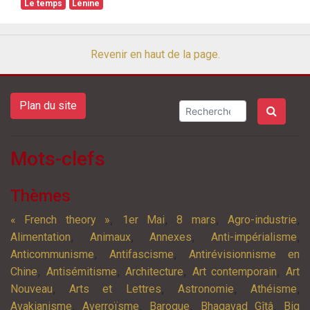
Le temps
Lénine
Revenir en haut de la page.
Plan du site
Mots-clefs
Thèmes
,
,
,
,
« French theory »
1er Mai
8 mars
Agro-industrie
,
,
,
,
Alimentation
Animaux
Annexes
Anti-impérialisme
,
,
Anticommunisme
Antifascisme
Antirévisionnisme en
,
,
,
,
Chine
Antisémitisme
Architecture
Art contemporain
Art
,
,
,
,
Nouveau
Arts et Lettres
Astronomie
Athéisme
,
,
,
,
Avakianisme
Averroïsme
Baroque
Bhagavad Gîtâ
Big