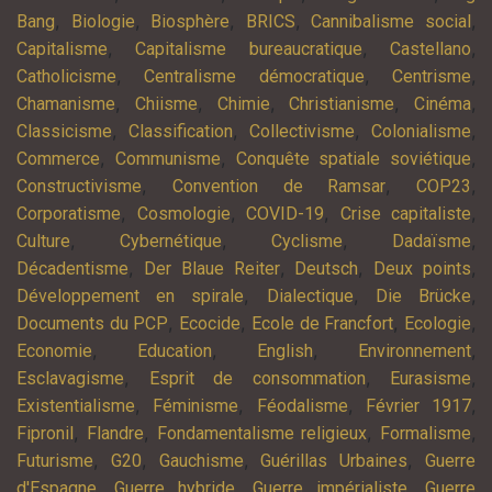
,
,
,
,
,
Bang
Biologie
Biosphère
BRICS
Cannibalisme social
,
,
,
Capitalisme
Capitalisme bureaucratique
Castellano
,
,
,
Catholicisme
Centralisme démocratique
Centrisme
,
,
,
,
,
Chamanisme
Chiisme
Chimie
Christianisme
Cinéma
,
,
,
,
Classicisme
Classification
Collectivisme
Colonialisme
,
,
,
Commerce
Communisme
Conquête spatiale soviétique
,
,
,
Constructivisme
Convention de Ramsar
COP23
,
,
,
,
Corporatisme
Cosmologie
COVID-19
Crise capitaliste
,
,
,
,
Culture
Cybernétique
Cyclisme
Dadaïsme
,
,
,
,
Décadentisme
Der Blaue Reiter
Deutsch
Deux points
,
,
,
Développement en spirale
Dialectique
Die Brücke
,
,
,
,
Documents du PCP
Ecocide
Ecole de Francfort
Ecologie
,
,
,
,
Economie
Education
English
Environnement
,
,
,
Esclavagisme
Esprit de consommation
Eurasisme
,
,
,
,
Existentialisme
Féminisme
Féodalisme
Février 1917
,
,
,
,
Fipronil
Flandre
Fondamentalisme religieux
Formalisme
,
,
,
,
Futurisme
G20
Gauchisme
Guérillas Urbaines
Guerre
,
,
,
d'Espagne
Guerre hybride
Guerre impérialiste
Guerre