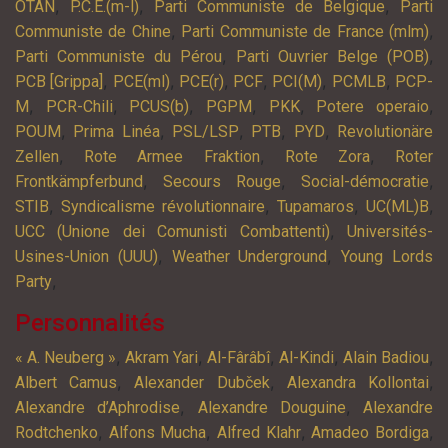
,
,
,
OTAN
P.C.E.(m-l)
Parti Communiste de Belgique
Parti
,
,
Communiste de Chine
Parti Communiste de France (mlm)
,
,
Parti Communiste du Pérou
Parti Ouvrier Belge (POB)
,
,
,
,
,
,
PCB [Grippa]
PCE(ml)
PCE(r)
PCF
PCI(M)
PCMLB
PCP-
,
,
,
,
,
,
M
PCR-Chili
PCUS(b)
PGPM
PKK
Potere operaio
,
,
,
,
,
POUM
Prima Linéa
PSL/LSP
PTB
PYD
Revolutionäre
,
,
,
Zellen
Rote Armee Fraktion
Rote Zora
Roter
,
,
,
Frontkämpferbund
Secours Rouge
Social-démocratie
,
,
,
,
STIB
Syndicalisme révolutionnaire
Tupamaros
UC(ML)B
,
UCC (Unione dei Comunisti Combattenti)
Universités-
,
,
Usines-Union (UUU)
Weather Underground
Young Lords
,
Party
Personnalités
,
,
,
,
,
« A. Neuberg »
Akram Yari
Al-Fârâbî
Al-Kindi
Alain Badiou
,
,
,
Albert Camus
Alexander Dubček
Alexandra Kollontai
,
,
Alexandre d’Aphrodise
Alexandre Douguine
Alexandre
,
,
,
,
Rodtchenko
Alfons Mucha
Alfred Klahr
Amadeo Bordiga