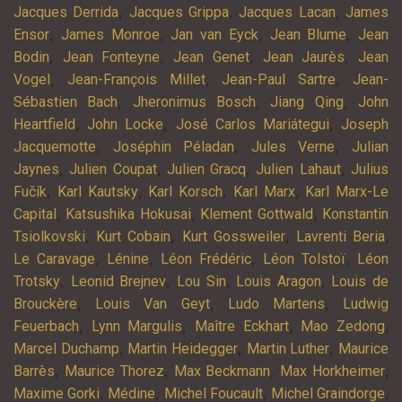
,
,
,
Jacques Derrida
Jacques Grippa
Jacques Lacan
James
,
,
,
,
Ensor
James Monroe
Jan van Eyck
Jean Blume
Jean
,
,
,
,
Bodin
Jean Fonteyne
Jean Genet
Jean Jaurès
Jean
,
,
,
Vogel
Jean-François Millet
Jean-Paul Sartre
Jean-
,
,
,
Sébastien Bach
Jheronimus Bosch
Jiang Qing
John
,
,
,
Heartfield
John Locke
José Carlos Mariátegui
Joseph
,
,
,
Jacquemotte
Joséphin Péladan
Jules Verne
Julian
,
,
,
,
Jaynes
Julien Coupat
Julien Gracq
Julien Lahaut
Julius
,
,
,
,
Fučík
Karl Kautsky
Karl Korsch
Karl Marx
Karl Marx-Le
,
,
,
Capital
Katsushika Hokusai
Klement Gottwald
Konstantin
,
,
,
,
Tsiolkovski
Kurt Cobain
Kurt Gossweiler
Lavrenti Beria
,
,
,
,
Le Caravage
Lénine
Léon Frédéric
Léon Tolstoï
Léon
,
,
,
,
Trotsky
Leonid Brejnev
Lou Sin
Louis Aragon
Louis de
,
,
,
Brouckère
Louis Van Geyt
Ludo Martens
Ludwig
,
,
,
,
Feuerbach
Lynn Margulis
Maître Eckhart
Mao Zedong
,
,
,
Marcel Duchamp
Martin Heidegger
Martin Luther
Maurice
,
,
,
,
Barrès
Maurice Thorez
Max Beckmann
Max Horkheimer
,
,
,
,
Maxime Gorki
Médine
Michel Foucault
Michel Graindorge