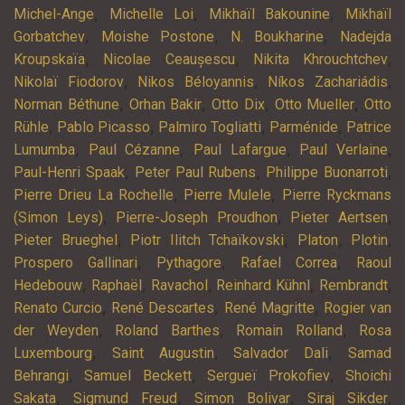
,
,
,
Michel-Ange
Michelle Loi
Mikhaïl Bakounine
Mikhaïl
,
,
,
Gorbatchev
Moishe Postone
N. Boukharine
Nadejda
,
,
,
Kroupskaïa
Nicolae Ceaușescu
Nikita Khrouchtchev
,
,
,
Nikolaï Fiodorov
Nikos Béloyannis
Níkos Zachariádis
,
,
,
,
Norman Béthune
Orhan Bakir
Otto Dix
Otto Mueller
Otto
,
,
,
,
Rühle
Pablo Picasso
Palmiro Togliatti
Parménide
Patrice
,
,
,
,
Lumumba
Paul Cézanne
Paul Lafargue
Paul Verlaine
,
,
,
Paul-Henri Spaak
Peter Paul Rubens
Philippe Buonarroti
,
,
Pierre Drieu La Rochelle
Pierre Mulele
Pierre Ryckmans
,
,
,
(Simon Leys)
Pierre-Joseph Proudhon
Pieter Aertsen
,
,
,
,
Pieter Brueghel
Piotr Ilitch Tchaïkovski
Platon
Plotin
,
,
,
Prospero Gallinari
Pythagore
Rafael Correa
Raoul
,
,
,
,
,
Hedebouw
Raphaël
Ravachol
Reinhard Kühnl
Rembrandt
,
,
,
Renato Curcio
René Descartes
René Magritte
Rogier van
,
,
,
der Weyden
Roland Barthes
Romain Rolland
Rosa
,
,
,
Luxembourg
Saint Augustin
Salvador Dali
Samad
,
,
,
Behrangi
Samuel Beckett
Sergueï Prokofiev
Shoichi
,
,
,
,
Sakata
Sigmund Freud
Simon Bolivar
Siraj Sikder