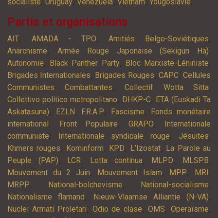
,
,
,
,
,
socialiste
Uruguay
Venezuela
Vietnam
Yougoslavie
Partis et organisations
,
,
,
AIT
AMADA - TPO
Amitiés Belgo-Soviétiques
,
,
Anarchisme
Armée Rouge Japonaise (Sekigun Ha)
,
,
,
Autonomie
Black Panther Party
Bloc Marxiste-Léniniste
,
,
,
Brigades Internationales
Brigades Rouges
CAPC
Cellules
,
,
Communistes Combattantes
Collectif Wotta Sitta
,
,
Collettivo politico metropolitano
DHKP-C
ETA (Euskadi Ta
,
,
,
,
Askatasuna)
EZLN
F.R.A.P
Fascisme
Fonds monétaire
,
,
,
international
Front Populaire
GRAPO
Internationale
,
,
,
communiste
Internationale syndicale rouge
Jésuites
,
,
,
,
Khmers rouges
Kominform
KPD
L’Izostat
La Parole au
,
,
,
,
,
Peuple (PAP)
LCR
Lotta continua
MLPD
MLSPB
,
,
,
,
Mouvement du 2 Juin
Mouvement Islam
MPP
MRI
,
,
,
MRPP
National-bolchevisme
National-socialisme
,
,
Nationalisme flamand
Nieuw-Vlaamse Alliantie (N-VA)
,
,
,
,
Nuclei Armati Proletari
Odio de clase
OMS
Operaïsme