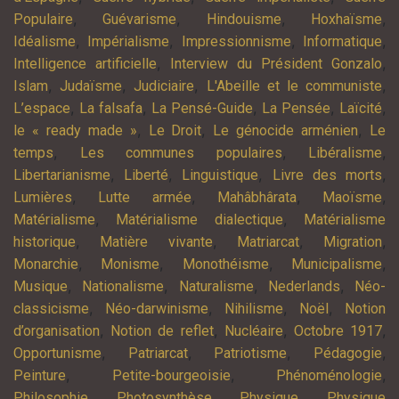
,
,
,
,
Populaire
Guévarisme
Hindouisme
Hoxhaïsme
,
,
,
,
Idéalisme
Impérialisme
Impressionnisme
Informatique
,
,
Intelligence artificielle
Interview du Président Gonzalo
,
,
,
,
Islam
Judaïsme
Judiciaire
L'Abeille et le communiste
,
,
,
,
,
L’espace
La falsafa
La Pensé-Guide
La Pensée
Laïcité
,
,
,
le « ready made »
Le Droit
Le génocide arménien
Le
,
,
,
temps
Les communes populaires
Libéralisme
,
,
,
,
Libertarianisme
Liberté
Linguistique
Livre des morts
,
,
,
,
Lumières
Lutte armée
Mahâbhârata
Maoïsme
,
,
Matérialisme
Matérialisme dialectique
Matérialisme
,
,
,
,
historique
Matière vivante
Matriarcat
Migration
,
,
,
,
Monarchie
Monisme
Monothéisme
Municipalisme
,
,
,
,
Musique
Nationalisme
Naturalisme
Nederlands
Néo-
,
,
,
,
classicisme
Néo-darwinisme
Nihilisme
Noël
Notion
,
,
,
,
d’organisation
Notion de reflet
Nucléaire
Octobre 1917
,
,
,
,
Opportunisme
Patriarcat
Patriotisme
Pédagogie
,
,
,
Peinture
Petite-bourgeoisie
Phénoménologie
,
,
,
Philosophie
Photosynthèse
Physique
Physique