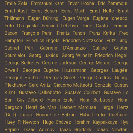
,
,
,
,
Emile Zola
Emmanuel Kant
Enver Hoxha
Eric Zemmour
,
,
,
,
Ernst Aust
Ernst Busch
Ernst Mach
Ernst Nolte
Ernst
,
,
,
,
Thälmann
Eugen Dühring
Eugen Varga
Eugène Ionesco
,
,
,
Félix Dzerjinski
Fernand Lefebvre
Fidel Castro
Francis
,
,
,
,
Bacon
François Perin
Frantz Fanon
Franz Kafka
Fred
,
,
,
,
Hampton
Friedrich Engels
Friedrich Nietzsche
Fritz Lang
,
,
,
Gabriel Péri
Gabriele D'Annunzio
Galilée
Gaston
,
,
,
Soumialot
Georg Lukács
Georg Wilhelm Friedrich Hegel
,
,
,
George Berkeley
George Jackson
George Mosse
George
,
,
,
Orwell
Georges Eugène Haussmann
Georges Laugée
,
,
,
Georges Politzer
Georges Sorel
Georgi Dimitrov
Georgi
,
,
,
,
Plekhanov
Gerd Arntz
Giacomo Matteotti
Gonzalo
Gustav
,
,
,
Klimt
Gustave Caillebotte
Gustave Courbet
Gustave Le
,
,
,
,
Bon
Guy Debord
Hanns Eisler
Henri Barbusse
Henri
,
,
,
,
Bergson
Henri de Man
Herbert Marcuse
Hergé
Hertz
,
,
,
(Gert) Jospa
Honoré de Balzac
Hubert-Félix Thiéfaine
,
,
,
Huey P. Newton
Hugo Chàvez
Ibrahim Kaypakkaya
Ilya
,
,
,
,
Repine
Isaac Asimov
Isaac Brodsky
Isaac Newton