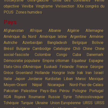
Trotskysme
Ultra-gauche
Unité des contraires
Vérité
,
,
,
,
objective
Veviba
Vingtisme
Vivisection
XXe congrès du
,
,
PCUS
Zones humides
Pays
,
,
,
,
,
Afghanistan
Afrique
Albanie
Algérie
Allemagne
,
,
,
,
Amérique du Nord
Amérique latine
Argentine
Arménie
,
,
,
,
,
Autriche
Azerbaïdjan
Bangladesh
Belgique
Bolivie
,
,
,
,
,
,
Brésil
Bulgarie
Cambodge
Catalogne
Chili
Chine
Chine
,
,
,
,
,
social-fasciste
Colombie
Congo
Cuba
Danemark
,
,
,
,
Démocratie populaire
Empire ottoman
Equateur
Espagne
,
,
,
,
,
Etats-Unis d'Amérique
Euskadi
Finlande
France
Géorgie
,
,
,
,
,
,
,
,
Grèce
Groenland
Hollande
Hongrie
Inde
Irak
Iran
Israël
,
,
,
,
,
,
,
Italie
Japon
Jordanie
Kurdistan
Liban
Maroc
Mexique
,
,
,
,
Moyen-Orient
Népal
Nicaragua
Nord-Pas-de-Calais
,
,
,
,
,
,
Pakistan
Palestine
Pays-Bas
Pérou
Pologne
Portugal
,
,
,
,
,
,
RDA
Rojava
Roumanie
Russie
Syrie
Tchécoslovaquie
,
,
,
,
,
Tchéquie
Turquie
Ukraine
Union Européenne
URSS
URSS