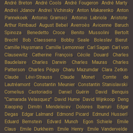
,
,
,
,
André Breton
André Cools
André Fougeron
André Marty
,
,
,
Andreï Jdanov
Andreï Vichinsky
Anton Makarenko
Anton
,
,
,
,
Pannekoek
Antonio Gramsci
Antonio Labriola
Aristote
,
,
,
,
Arthur Rimbaud
August Bebel
Averroès
Avicenne
Baruch
,
,
,
Spinoza
Benedetto Croce
Benito Mussolini
Bertolt
,
,
,
,
Brecht
Bob Claessens
Bobby Seale
Boleslav Bierut
,
,
,
Camille Huysmans
Camille Lemonnier
Carl Sagan
Carl von
,
,
,
Clausewitz
Catherine François
Cécile Douard
Charles
,
,
,
Baudelaire
Charles Darwin
Charles Mauras
Charles
,
,
,
,
Patterson
Charles Péguy
Charu Mazumdar
Clara Zetkin
,
,
Claude Lévi-Strauss
Claude Monet
Comte de
,
,
,
Lautréamont
Constantin Meunier
Constantin Stanislavski
,
,
Cornelius Castoriadis
Daniel Guérin
David Benquis
,
,
,
"Camarada Velasquez"
David Hume
David Wijnkoop
Deng
,
,
,
Xiaoping
Dimitri Mendeleïev
Dolores Ibarruri
Edgar
,
,
,
,
Degas
Edgar Lalmand
Edmond Picard
Edmund Husserl
,
,
,
Eduard Bernstein
Edvard Munch
Egon Schiele
Emile
,
,
,
,
Claus
Emile Durkheim
Emile Henry
Emile Vandervelde