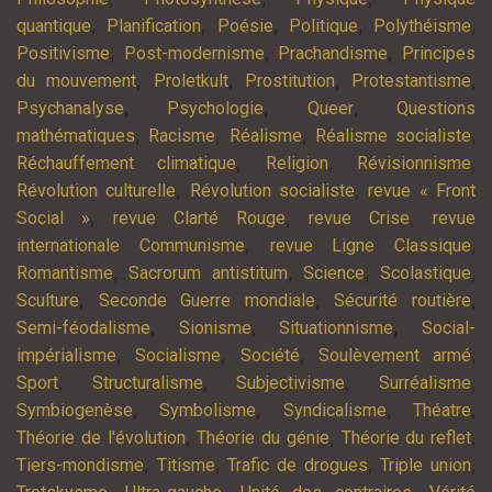
,
,
,
,
,
quantique
Planification
Poésie
Politique
Polythéisme
,
,
,
Positivisme
Post-modernisme
Prachandisme
Principes
,
,
,
,
du mouvement
Proletkult
Prostitution
Protestantisme
,
,
,
Psychanalyse
Psychologie
Queer
Questions
,
,
,
,
mathématiques
Racisme
Réalisme
Réalisme socialiste
,
,
,
Réchauffement climatique
Religion
Révisionnisme
,
,
Révolution culturelle
Révolution socialiste
revue « Front
,
,
,
Social »
revue Clarté Rouge
revue Crise
revue
,
,
internationale Communisme
revue Ligne Classique
,
,
,
,
Romantisme
Sacrorum antistitum
Science
Scolastique
,
,
,
Sculture
Seconde Guerre mondiale
Sécurité routière
,
,
,
Semi-féodalisme
Sionisme
Situationnisme
Social-
,
,
,
,
impérialisme
Socialisme
Société
Soulèvement armé
,
,
,
,
Sport
Structuralisme
Subjectivisme
Surréalisme
,
,
,
,
Symbiogenèse
Symbolisme
Syndicalisme
Théatre
,
,
,
Théorie de l'évolution
Théorie du génie
Théorie du reflet
,
,
,
,
Tiers-mondisme
Titisme
Trafic de drogues
Triple union
,
,
,