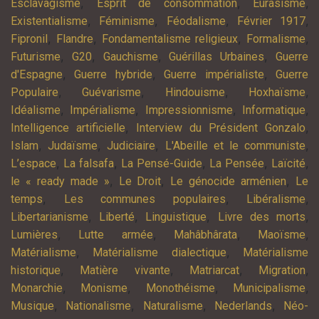
,
,
,
Esclavagisme
Esprit de consommation
Eurasisme
,
,
,
,
Existentialisme
Féminisme
Féodalisme
Février 1917
,
,
,
,
Fipronil
Flandre
Fondamentalisme religieux
Formalisme
,
,
,
,
Futurisme
G20
Gauchisme
Guérillas Urbaines
Guerre
,
,
,
d'Espagne
Guerre hybride
Guerre impérialiste
Guerre
,
,
,
,
Populaire
Guévarisme
Hindouisme
Hoxhaïsme
,
,
,
,
Idéalisme
Impérialisme
Impressionnisme
Informatique
,
,
Intelligence artificielle
Interview du Président Gonzalo
,
,
,
,
Islam
Judaïsme
Judiciaire
L'Abeille et le communiste
,
,
,
,
,
L’espace
La falsafa
La Pensé-Guide
La Pensée
Laïcité
,
,
,
le « ready made »
Le Droit
Le génocide arménien
Le
,
,
,
temps
Les communes populaires
Libéralisme
,
,
,
,
Libertarianisme
Liberté
Linguistique
Livre des morts
,
,
,
,
Lumières
Lutte armée
Mahâbhârata
Maoïsme
,
,
Matérialisme
Matérialisme dialectique
Matérialisme
,
,
,
,
historique
Matière vivante
Matriarcat
Migration
,
,
,
,
Monarchie
Monisme
Monothéisme
Municipalisme
,
,
,
,
Musique
Nationalisme
Naturalisme
Nederlands
Néo-