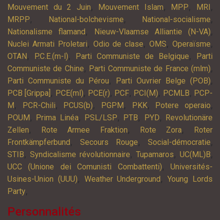
,
,
,
,
Mouvement du 2 Juin
Mouvement Islam
MPP
MRI
,
,
,
MRPP
National-bolchevisme
National-socialisme
,
,
Nationalisme flamand
Nieuw-Vlaamse Alliantie (N-VA)
,
,
,
,
Nuclei Armati Proletari
Odio de clase
OMS
Operaïsme
,
,
,
OTAN
P.C.E.(m-l)
Parti Communiste de Belgique
Parti
,
,
Communiste de Chine
Parti Communiste de France (mlm)
,
,
Parti Communiste du Pérou
Parti Ouvrier Belge (POB)
,
,
,
,
,
,
PCB [Grippa]
PCE(ml)
PCE(r)
PCF
PCI(M)
PCMLB
PCP-
,
,
,
,
,
,
M
PCR-Chili
PCUS(b)
PGPM
PKK
Potere operaio
,
,
,
,
,
POUM
Prima Linéa
PSL/LSP
PTB
PYD
Revolutionäre
,
,
,
Zellen
Rote Armee Fraktion
Rote Zora
Roter
,
,
,
Frontkämpferbund
Secours Rouge
Social-démocratie
,
,
,
,
STIB
Syndicalisme révolutionnaire
Tupamaros
UC(ML)B
,
UCC (Unione dei Comunisti Combattenti)
Universités-
,
,
Usines-Union (UUU)
Weather Underground
Young Lords
,
Party
Personnalités