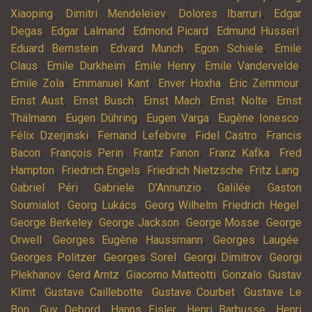
,
,
,
Xiaoping
Dimitri Mendeleïev
Dolores Ibarruri
Edgar
,
,
,
,
Degas
Edgar Lalmand
Edmond Picard
Edmund Husserl
,
,
,
Eduard Bernstein
Edvard Munch
Egon Schiele
Emile
,
,
,
,
Claus
Emile Durkheim
Emile Henry
Emile Vandervelde
,
,
,
,
Emile Zola
Emmanuel Kant
Enver Hoxha
Eric Zemmour
,
,
,
,
Ernst Aust
Ernst Busch
Ernst Mach
Ernst Nolte
Ernst
,
,
,
,
Thälmann
Eugen Dühring
Eugen Varga
Eugène Ionesco
,
,
,
Félix Dzerjinski
Fernand Lefebvre
Fidel Castro
Francis
,
,
,
,
Bacon
François Perin
Frantz Fanon
Franz Kafka
Fred
,
,
,
,
Hampton
Friedrich Engels
Friedrich Nietzsche
Fritz Lang
,
,
,
Gabriel Péri
Gabriele D'Annunzio
Galilée
Gaston
,
,
,
Soumialot
Georg Lukács
Georg Wilhelm Friedrich Hegel
,
,
,
George Berkeley
George Jackson
George Mosse
George
,
,
,
Orwell
Georges Eugène Haussmann
Georges Laugée
,
,
,
Georges Politzer
Georges Sorel
Georgi Dimitrov
Georgi
,
,
,
,
Plekhanov
Gerd Arntz
Giacomo Matteotti
Gonzalo
Gustav
,
,
,
Klimt
Gustave Caillebotte
Gustave Courbet
Gustave Le
,
,
,
,
Bon
Guy Debord
Hanns Eisler
Henri Barbusse
Henri