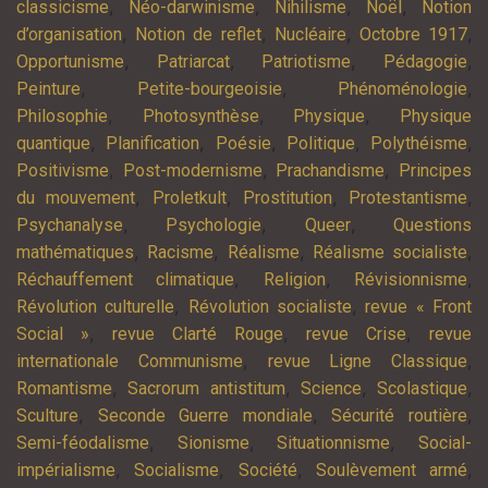
,
,
,
,
classicisme
Néo-darwinisme
Nihilisme
Noël
Notion
,
,
,
,
d’organisation
Notion de reflet
Nucléaire
Octobre 1917
,
,
,
,
Opportunisme
Patriarcat
Patriotisme
Pédagogie
,
,
,
Peinture
Petite-bourgeoisie
Phénoménologie
,
,
,
Philosophie
Photosynthèse
Physique
Physique
,
,
,
,
,
quantique
Planification
Poésie
Politique
Polythéisme
,
,
,
Positivisme
Post-modernisme
Prachandisme
Principes
,
,
,
,
du mouvement
Proletkult
Prostitution
Protestantisme
,
,
,
Psychanalyse
Psychologie
Queer
Questions
,
,
,
,
mathématiques
Racisme
Réalisme
Réalisme socialiste
,
,
,
Réchauffement climatique
Religion
Révisionnisme
,
,
Révolution culturelle
Révolution socialiste
revue « Front
,
,
,
Social »
revue Clarté Rouge
revue Crise
revue
,
,
internationale Communisme
revue Ligne Classique
,
,
,
,
Romantisme
Sacrorum antistitum
Science
Scolastique
,
,
,
Sculture
Seconde Guerre mondiale
Sécurité routière
,
,
,
Semi-féodalisme
Sionisme
Situationnisme
Social-
,
,
,
,
impérialisme
Socialisme
Société
Soulèvement armé