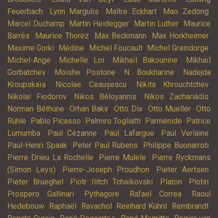
,
,
,
,
Feuerbach
Lynn Margulis
Maître Eckhart
Mao Zedong
,
,
,
Marcel Duchamp
Martin Heidegger
Martin Luther
Maurice
,
,
,
,
Barrès
Maurice Thorez
Max Beckmann
Max Horkheimer
,
,
,
,
Maxime Gorki
Médine
Michel Foucault
Michel Graindorge
,
,
,
Michel-Ange
Michelle Loi
Mikhaïl Bakounine
Mikhaïl
,
,
,
Gorbatchev
Moishe Postone
N. Boukharine
Nadejda
,
,
,
Kroupskaïa
Nicolae Ceaușescu
Nikita Khrouchtchev
,
,
,
Nikolaï Fiodorov
Nikos Béloyannis
Níkos Zachariádis
,
,
,
,
Norman Béthune
Orhan Bakir
Otto Dix
Otto Mueller
Otto
,
,
,
,
Rühle
Pablo Picasso
Palmiro Togliatti
Parménide
Patrice
,
,
,
,
Lumumba
Paul Cézanne
Paul Lafargue
Paul Verlaine
,
,
,
Paul-Henri Spaak
Peter Paul Rubens
Philippe Buonarroti
,
,
Pierre Drieu La Rochelle
Pierre Mulele
Pierre Ryckmans
,
,
,
(Simon Leys)
Pierre-Joseph Proudhon
Pieter Aertsen
,
,
,
,
Pieter Brueghel
Piotr Ilitch Tchaïkovski
Platon
Plotin
,
,
,
Prospero Gallinari
Pythagore
Rafael Correa
Raoul
,
,
,
,
,
Hedebouw
Raphaël
Ravachol
Reinhard Kühnl
Rembrandt
,
,
,