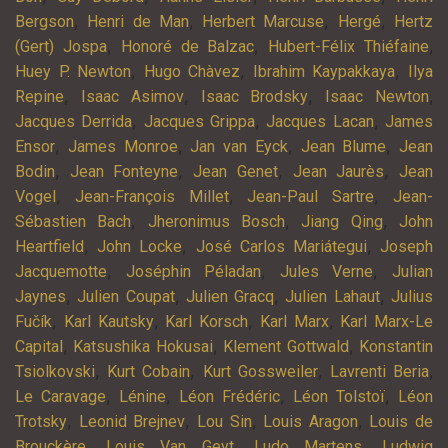
,
,
,
,
Bergson
Henri de Man
Herbert Marcuse
Hergé
Hertz
,
,
,
(Gert) Jospa
Honoré de Balzac
Hubert-Félix Thiéfaine
,
,
,
Huey P. Newton
Hugo Chàvez
Ibrahim Kaypakkaya
Ilya
,
,
,
,
Repine
Isaac Asimov
Isaac Brodsky
Isaac Newton
,
,
,
Jacques Derrida
Jacques Grippa
Jacques Lacan
James
,
,
,
,
Ensor
James Monroe
Jan van Eyck
Jean Blume
Jean
,
,
,
,
Bodin
Jean Fonteyne
Jean Genet
Jean Jaurès
Jean
,
,
,
Vogel
Jean-François Millet
Jean-Paul Sartre
Jean-
,
,
,
Sébastien Bach
Jheronimus Bosch
Jiang Qing
John
,
,
,
Heartfield
John Locke
José Carlos Mariátegui
Joseph
,
,
,
Jacquemotte
Joséphin Péladan
Jules Verne
Julian
,
,
,
,
Jaynes
Julien Coupat
Julien Gracq
Julien Lahaut
Julius
,
,
,
,
Fučík
Karl Kautsky
Karl Korsch
Karl Marx
Karl Marx-Le
,
,
,
Capital
Katsushika Hokusai
Klement Gottwald
Konstantin
,
,
,
,
Tsiolkovski
Kurt Cobain
Kurt Gossweiler
Lavrenti Beria
,
,
,
,
Le Caravage
Lénine
Léon Frédéric
Léon Tolstoï
Léon
,
,
,
,
Trotsky
Leonid Brejnev
Lou Sin
Louis Aragon
Louis de
,
,
,
Brouckère
Louis Van Geyt
Ludo Martens
Ludwig