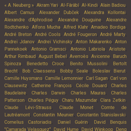
,
,
,
,
,
« A. Neuberg »
Akram Yari
Al-Fârâbî
Al-Kindi
Alain Badiou
,
,
,
Albert Camus
Alexander Dubček
Alexandra Kollontai
,
,
Alexandre d’Aphrodise
Alexandre Douguine
Alexandre
,
,
,
,
Rodtchenko
Alfons Mucha
Alfred Klahr
Amadeo Bordiga
,
,
,
,
André Breton
André Cools
André Fougeron
André Marty
,
,
,
Andreï Jdanov
Andreï Vichinsky
Anton Makarenko
Anton
,
,
,
,
Pannekoek
Antonio Gramsci
Antonio Labriola
Aristote
,
,
,
,
Arthur Rimbaud
August Bebel
Averroès
Avicenne
Baruch
,
,
,
Spinoza
Benedetto Croce
Benito Mussolini
Bertolt
,
,
,
,
Brecht
Bob Claessens
Bobby Seale
Boleslav Bierut
,
,
,
Camille Huysmans
Camille Lemonnier
Carl Sagan
Carl von
,
,
,
Clausewitz
Catherine François
Cécile Douard
Charles
,
,
,
Baudelaire
Charles Darwin
Charles Mauras
Charles
,
,
,
,
Patterson
Charles Péguy
Charu Mazumdar
Clara Zetkin
,
,
Claude Lévi-Strauss
Claude Monet
Comte de
,
,
,
Lautréamont
Constantin Meunier
Constantin Stanislavski
,
,
Cornelius Castoriadis
Daniel Guérin
David Benquis
,
,
,
"Camarada Velasquez"
David Hume
David Wijnkoop
Deng