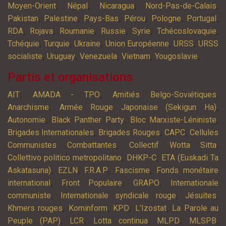
,
,
,
,
Moyen-Orient
Népal
Nicaragua
Nord-Pas-de-Calais
,
,
,
,
,
,
Pakistan
Palestine
Pays-Bas
Pérou
Pologne
Portugal
,
,
,
,
,
,
RDA
Rojava
Roumanie
Russie
Syrie
Tchécoslovaquie
,
,
,
,
,
Tchéquie
Turquie
Ukraine
Union Européenne
URSS
URSS
,
,
,
,
,
socialiste
Uruguay
Venezuela
Vietnam
Yougoslavie
Partis et organisations
,
,
,
AIT
AMADA - TPO
Amitiés Belgo-Soviétiques
,
,
Anarchisme
Armée Rouge Japonaise (Sekigun Ha)
,
,
,
Autonomie
Black Panther Party
Bloc Marxiste-Léniniste
,
,
,
Brigades Internationales
Brigades Rouges
CAPC
Cellules
,
,
Communistes Combattantes
Collectif Wotta Sitta
,
,
Collettivo politico metropolitano
DHKP-C
ETA (Euskadi Ta
,
,
,
,
Askatasuna)
EZLN
F.R.A.P
Fascisme
Fonds monétaire
,
,
,
international
Front Populaire
GRAPO
Internationale
,
,
,
communiste
Internationale syndicale rouge
Jésuites
,
,
,
,
Khmers rouges
Kominform
KPD
L’Izostat
La Parole au
,
,
,
,
,
Peuple (PAP)
LCR
Lotta continua
MLPD
MLSPB