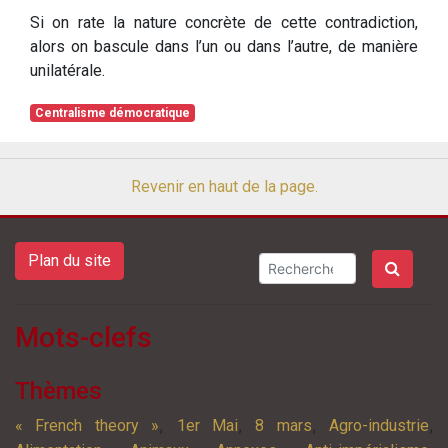
Si on rate la nature concrète de cette contradiction,
alors on bascule dans l’un ou dans l’autre, de manière
unilatérale.
Centralisme démocratique
Revenir en haut de la page.
Plan du site
Mots-clefs
Thèmes
,
,
,
,
« French theory »
1er Mai
8 mars
Agro-industrie