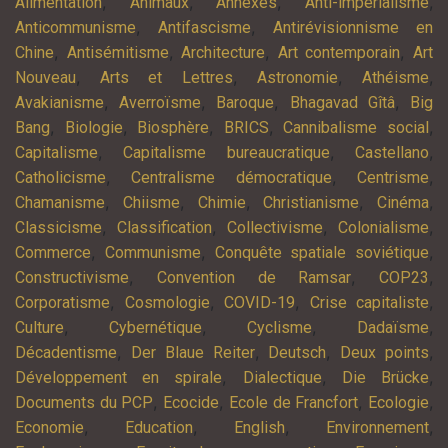
,
,
,
,
Alimentation
Animaux
Annexes
Anti-impérialisme
,
,
Anticommunisme
Antifascisme
Antirévisionnisme en
,
,
,
,
Chine
Antisémitisme
Architecture
Art contemporain
Art
,
,
,
,
Nouveau
Arts et Lettres
Astronomie
Athéisme
,
,
,
,
Avakianisme
Averroïsme
Baroque
Bhagavad Gîtâ
Big
,
,
,
,
,
Bang
Biologie
Biosphère
BRICS
Cannibalisme social
,
,
,
Capitalisme
Capitalisme bureaucratique
Castellano
,
,
,
Catholicisme
Centralisme démocratique
Centrisme
,
,
,
,
,
Chamanisme
Chiisme
Chimie
Christianisme
Cinéma
,
,
,
,
Classicisme
Classification
Collectivisme
Colonialisme
,
,
,
Commerce
Communisme
Conquête spatiale soviétique
,
,
,
Constructivisme
Convention de Ramsar
COP23
,
,
,
,
Corporatisme
Cosmologie
COVID-19
Crise capitaliste
,
,
,
,
Culture
Cybernétique
Cyclisme
Dadaïsme
,
,
,
,
Décadentisme
Der Blaue Reiter
Deutsch
Deux points
,
,
,
Développement en spirale
Dialectique
Die Brücke
,
,
,
,
Documents du PCP
Ecocide
Ecole de Francfort
Ecologie
,
,
,
,
Economie
Education
English
Environnement