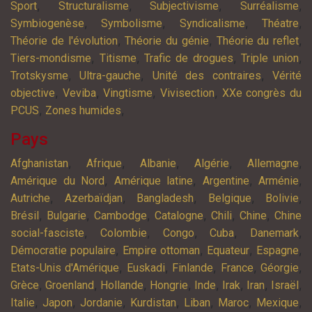
,
,
,
,
Sport
Structuralisme
Subjectivisme
Surréalisme
,
,
,
,
Symbiogenèse
Symbolisme
Syndicalisme
Théatre
,
,
,
Théorie de l'évolution
Théorie du génie
Théorie du reflet
,
,
,
,
Tiers-mondisme
Titisme
Trafic de drogues
Triple union
,
,
,
Trotskysme
Ultra-gauche
Unité des contraires
Vérité
,
,
,
,
objective
Veviba
Vingtisme
Vivisection
XXe congrès du
,
,
PCUS
Zones humides
Pays
,
,
,
,
,
Afghanistan
Afrique
Albanie
Algérie
Allemagne
,
,
,
,
Amérique du Nord
Amérique latine
Argentine
Arménie
,
,
,
,
,
Autriche
Azerbaïdjan
Bangladesh
Belgique
Bolivie
,
,
,
,
,
,
Brésil
Bulgarie
Cambodge
Catalogne
Chili
Chine
Chine
,
,
,
,
,
social-fasciste
Colombie
Congo
Cuba
Danemark
,
,
,
,
Démocratie populaire
Empire ottoman
Equateur
Espagne
,
,
,
,
,
Etats-Unis d'Amérique
Euskadi
Finlande
France
Géorgie
,
,
,
,
,
,
,
,
Grèce
Groenland
Hollande
Hongrie
Inde
Irak
Iran
Israël
,
,
,
,
,
,
,
Italie
Japon
Jordanie
Kurdistan
Liban
Maroc
Mexique