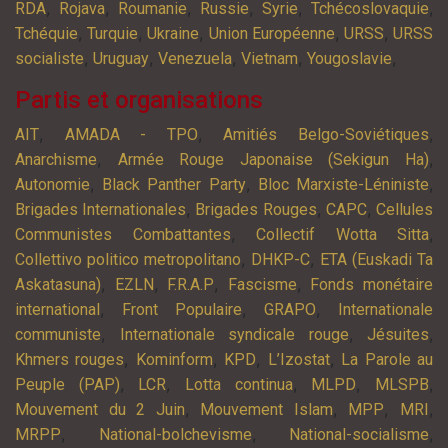
,
,
,
,
,
,
RDA
Rojava
Roumanie
Russie
Syrie
Tchécoslovaquie
,
,
,
,
,
Tchéquie
Turquie
Ukraine
Union Européenne
URSS
URSS
,
,
,
,
,
socialiste
Uruguay
Venezuela
Vietnam
Yougoslavie
Partis et organisations
,
,
,
AIT
AMADA - TPO
Amitiés Belgo-Soviétiques
,
,
Anarchisme
Armée Rouge Japonaise (Sekigun Ha)
,
,
,
Autonomie
Black Panther Party
Bloc Marxiste-Léniniste
,
,
,
Brigades Internationales
Brigades Rouges
CAPC
Cellules
,
,
Communistes Combattantes
Collectif Wotta Sitta
,
,
Collettivo politico metropolitano
DHKP-C
ETA (Euskadi Ta
,
,
,
,
Askatasuna)
EZLN
F.R.A.P
Fascisme
Fonds monétaire
,
,
,
international
Front Populaire
GRAPO
Internationale
,
,
,
communiste
Internationale syndicale rouge
Jésuites
,
,
,
,
Khmers rouges
Kominform
KPD
L’Izostat
La Parole au
,
,
,
,
,
Peuple (PAP)
LCR
Lotta continua
MLPD
MLSPB
,
,
,
,
Mouvement du 2 Juin
Mouvement Islam
MPP
MRI
,
,
,
MRPP
National-bolchevisme
National-socialisme