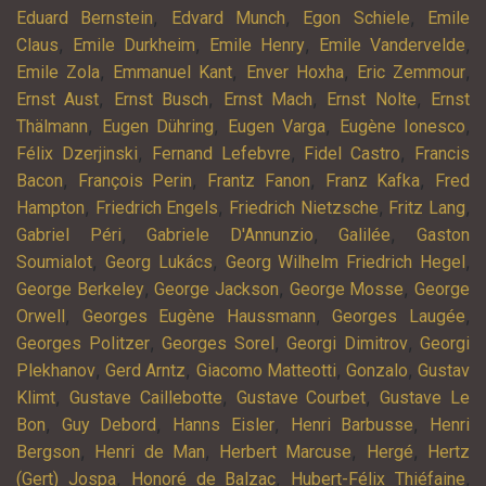
,
,
,
Eduard Bernstein
Edvard Munch
Egon Schiele
Emile
,
,
,
,
Claus
Emile Durkheim
Emile Henry
Emile Vandervelde
,
,
,
,
Emile Zola
Emmanuel Kant
Enver Hoxha
Eric Zemmour
,
,
,
,
Ernst Aust
Ernst Busch
Ernst Mach
Ernst Nolte
Ernst
,
,
,
,
Thälmann
Eugen Dühring
Eugen Varga
Eugène Ionesco
,
,
,
Félix Dzerjinski
Fernand Lefebvre
Fidel Castro
Francis
,
,
,
,
Bacon
François Perin
Frantz Fanon
Franz Kafka
Fred
,
,
,
,
Hampton
Friedrich Engels
Friedrich Nietzsche
Fritz Lang
,
,
,
Gabriel Péri
Gabriele D'Annunzio
Galilée
Gaston
,
,
,
Soumialot
Georg Lukács
Georg Wilhelm Friedrich Hegel
,
,
,
George Berkeley
George Jackson
George Mosse
George
,
,
,
Orwell
Georges Eugène Haussmann
Georges Laugée
,
,
,
Georges Politzer
Georges Sorel
Georgi Dimitrov
Georgi
,
,
,
,
Plekhanov
Gerd Arntz
Giacomo Matteotti
Gonzalo
Gustav
,
,
,
Klimt
Gustave Caillebotte
Gustave Courbet
Gustave Le
,
,
,
,
Bon
Guy Debord
Hanns Eisler
Henri Barbusse
Henri
,
,
,
,
Bergson
Henri de Man
Herbert Marcuse
Hergé
Hertz
,
,
,
(Gert) Jospa
Honoré de Balzac
Hubert-Félix Thiéfaine