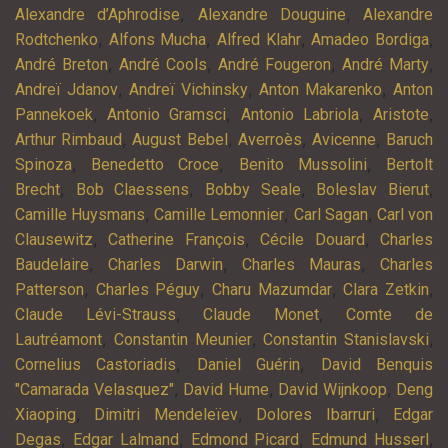
,
,
Alexandre d’Aphrodise
Alexandre Douguine
Alexandre
,
,
,
,
Rodtchenko
Alfons Mucha
Alfred Klahr
Amadeo Bordiga
,
,
,
,
André Breton
André Cools
André Fougeron
André Marty
,
,
,
Andreï Jdanov
Andreï Vichinsky
Anton Makarenko
Anton
,
,
,
,
Pannekoek
Antonio Gramsci
Antonio Labriola
Aristote
,
,
,
,
Arthur Rimbaud
August Bebel
Averroès
Avicenne
Baruch
,
,
,
Spinoza
Benedetto Croce
Benito Mussolini
Bertolt
,
,
,
,
Brecht
Bob Claessens
Bobby Seale
Boleslav Bierut
,
,
,
Camille Huysmans
Camille Lemonnier
Carl Sagan
Carl von
,
,
,
Clausewitz
Catherine François
Cécile Douard
Charles
,
,
,
Baudelaire
Charles Darwin
Charles Mauras
Charles
,
,
,
,
Patterson
Charles Péguy
Charu Mazumdar
Clara Zetkin
,
,
Claude Lévi-Strauss
Claude Monet
Comte de
,
,
,
Lautréamont
Constantin Meunier
Constantin Stanislavski
,
,
Cornelius Castoriadis
Daniel Guérin
David Benquis
,
,
,
"Camarada Velasquez"
David Hume
David Wijnkoop
Deng
,
,
,
Xiaoping
Dimitri Mendeleïev
Dolores Ibarruri
Edgar
,
,
,
,
Degas
Edgar Lalmand
Edmond Picard
Edmund Husserl