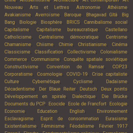
,
,
,
,
Nouveau
Arts et Lettres
Astronomie
Athéisme
,
,
,
,
Avakianisme
Averroïsme
Baroque
Bhagavad Gîtâ
Big
,
,
,
,
,
Bang
Biologie
Biosphère
BRICS
Cannibalisme social
,
,
,
Capitalisme
Capitalisme bureaucratique
Castellano
,
,
,
Catholicisme
Centralisme démocratique
Centrisme
,
,
,
,
,
Chamanisme
Chiisme
Chimie
Christianisme
Cinéma
,
,
,
,
Classicisme
Classification
Collectivisme
Colonialisme
,
,
,
Commerce
Communisme
Conquête spatiale soviétique
,
,
,
Constructivisme
Convention de Ramsar
COP23
,
,
,
,
Corporatisme
Cosmologie
COVID-19
Crise capitaliste
,
,
,
,
Culture
Cybernétique
Cyclisme
Dadaïsme
,
,
,
,
Décadentisme
Der Blaue Reiter
Deutsch
Deux points
,
,
,
Développement en spirale
Dialectique
Die Brücke
,
,
,
,
Documents du PCP
Ecocide
Ecole de Francfort
Ecologie
,
,
,
,
Economie
Education
English
Environnement
,
,
,
Esclavagisme
Esprit de consommation
Eurasisme
,
,
,
,
Existentialisme
Féminisme
Féodalisme
Février 1917