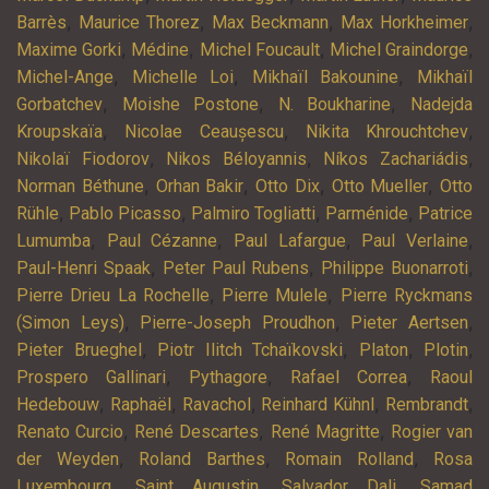
,
,
,
,
Barrès
Maurice Thorez
Max Beckmann
Max Horkheimer
,
,
,
,
Maxime Gorki
Médine
Michel Foucault
Michel Graindorge
,
,
,
Michel-Ange
Michelle Loi
Mikhaïl Bakounine
Mikhaïl
,
,
,
Gorbatchev
Moishe Postone
N. Boukharine
Nadejda
,
,
,
Kroupskaïa
Nicolae Ceaușescu
Nikita Khrouchtchev
,
,
,
Nikolaï Fiodorov
Nikos Béloyannis
Níkos Zachariádis
,
,
,
,
Norman Béthune
Orhan Bakir
Otto Dix
Otto Mueller
Otto
,
,
,
,
Rühle
Pablo Picasso
Palmiro Togliatti
Parménide
Patrice
,
,
,
,
Lumumba
Paul Cézanne
Paul Lafargue
Paul Verlaine
,
,
,
Paul-Henri Spaak
Peter Paul Rubens
Philippe Buonarroti
,
,
Pierre Drieu La Rochelle
Pierre Mulele
Pierre Ryckmans
,
,
,
(Simon Leys)
Pierre-Joseph Proudhon
Pieter Aertsen
,
,
,
,
Pieter Brueghel
Piotr Ilitch Tchaïkovski
Platon
Plotin
,
,
,
Prospero Gallinari
Pythagore
Rafael Correa
Raoul
,
,
,
,
,
Hedebouw
Raphaël
Ravachol
Reinhard Kühnl
Rembrandt
,
,
,
Renato Curcio
René Descartes
René Magritte
Rogier van
,
,
,
der Weyden
Roland Barthes
Romain Rolland
Rosa
,
,
,
Luxembourg
Saint Augustin
Salvador Dali
Samad