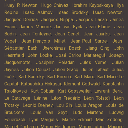
,
,
,
Huey P. Newton
Hugo Chàvez
Ibrahim Kaypakkaya
Ilya
,
,
,
,
Repine
Isaac Asimov
Isaac Brodsky
Isaac Newton
,
,
,
Jacques Derrida
Jacques Grippa
Jacques Lacan
James
,
,
,
,
Ensor
James Monroe
Jan van Eyck
Jean Blume
Jean
,
,
,
,
Bodin
Jean Fonteyne
Jean Genet
Jean Jaurès
Jean
,
,
,
Vogel
Jean-François Millet
Jean-Paul Sartre
Jean-
,
,
,
Sébastien Bach
Jheronimus Bosch
Jiang Qing
John
,
,
,
Heartfield
John Locke
José Carlos Mariátegui
Joseph
,
,
,
Jacquemotte
Joséphin Péladan
Jules Verne
Julian
,
,
,
,
Jaynes
Julien Coupat
Julien Gracq
Julien Lahaut
Julius
,
,
,
,
Fučík
Karl Kautsky
Karl Korsch
Karl Marx
Karl Marx-Le
,
,
,
Capital
Katsushika Hokusai
Klement Gottwald
Konstantin
,
,
,
,
Tsiolkovski
Kurt Cobain
Kurt Gossweiler
Lavrenti Beria
,
,
,
,
Le Caravage
Lénine
Léon Frédéric
Léon Tolstoï
Léon
,
,
,
,
Trotsky
Leonid Brejnev
Lou Sin
Louis Aragon
Louis de
,
,
,
Brouckère
Louis Van Geyt
Ludo Martens
Ludwig
,
,
,
,
Feuerbach
Lynn Margulis
Maître Eckhart
Mao Zedong
,
,
,
Marcel Duchamp
Martin Heidegger
Martin Luther
Maurice