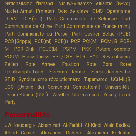
,
,
Nationalisme flamand
Nieuw-Vlaamse Alliantie (N-VA)
,
,
,
,
Nuclei Armati Proletari
Odio de clase
OMS
Operaïsme
,
,
,
OTAN
P.C.E.(m-l)
Parti Communiste de Belgique
Parti
,
,
Communiste de Chine
Parti Communiste de France (mlm)
,
,
Parti Communiste du Pérou
Parti Ouvrier Belge (POB)
,
,
,
,
,
,
PCB [Grippa]
PCE(ml)
PCE(r)
PCF
PCI(M)
PCMLB
PCP-
,
,
,
,
,
,
M
PCR-Chili
PCUS(b)
PGPM
PKK
Potere operaio
,
,
,
,
,
POUM
Prima Linéa
PSL/LSP
PTB
PYD
Revolutionäre
,
,
,
Zellen
Rote Armee Fraktion
Rote Zora
Roter
,
,
,
Frontkämpferbund
Secours Rouge
Social-démocratie
,
,
,
,
STIB
Syndicalisme révolutionnaire
Tupamaros
UC(ML)B
,
UCC (Unione dei Comunisti Combattenti)
Universités-
,
,
Usines-Union (UUU)
Weather Underground
Young Lords
,
Party
Personnalités
,
,
,
,
,
« A. Neuberg »
Akram Yari
Al-Fârâbî
Al-Kindi
Alain Badiou
,
,
,
Albert Camus
Alexander Dubček
Alexandra Kollontai