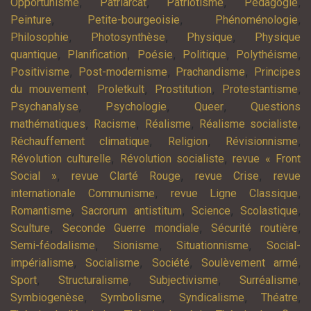
,
,
,
,
Opportunisme
Patriarcat
Patriotisme
Pédagogie
,
,
,
Peinture
Petite-bourgeoisie
Phénoménologie
,
,
,
Philosophie
Photosynthèse
Physique
Physique
,
,
,
,
,
quantique
Planification
Poésie
Politique
Polythéisme
,
,
,
Positivisme
Post-modernisme
Prachandisme
Principes
,
,
,
,
du mouvement
Proletkult
Prostitution
Protestantisme
,
,
,
Psychanalyse
Psychologie
Queer
Questions
,
,
,
,
mathématiques
Racisme
Réalisme
Réalisme socialiste
,
,
,
Réchauffement climatique
Religion
Révisionnisme
,
,
Révolution culturelle
Révolution socialiste
revue « Front
,
,
,
Social »
revue Clarté Rouge
revue Crise
revue
,
,
internationale Communisme
revue Ligne Classique
,
,
,
,
Romantisme
Sacrorum antistitum
Science
Scolastique
,
,
,
Sculture
Seconde Guerre mondiale
Sécurité routière
,
,
,
Semi-féodalisme
Sionisme
Situationnisme
Social-
,
,
,
,
impérialisme
Socialisme
Société
Soulèvement armé
,
,
,
,
Sport
Structuralisme
Subjectivisme
Surréalisme
,
,
,
,
Symbiogenèse
Symbolisme
Syndicalisme
Théatre