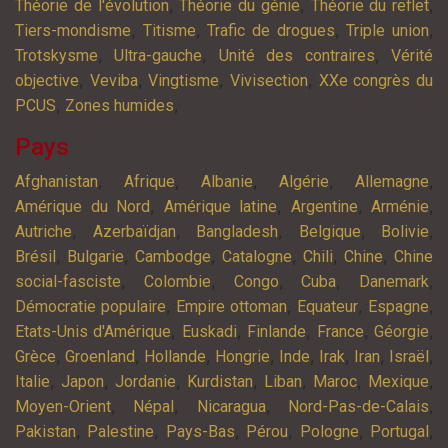
,
,
,
Théorie de l'évolution
Théorie du génie
Théorie du reflet
,
,
,
,
Tiers-mondisme
Titisme
Trafic de drogues
Triple union
,
,
,
Trotskysme
Ultra-gauche
Unité des contraires
Vérité
,
,
,
,
objective
Veviba
Vingtisme
Vivisection
XXe congrès du
,
,
PCUS
Zones humides
Pays
,
,
,
,
,
Afghanistan
Afrique
Albanie
Algérie
Allemagne
,
,
,
,
Amérique du Nord
Amérique latine
Argentine
Arménie
,
,
,
,
,
Autriche
Azerbaïdjan
Bangladesh
Belgique
Bolivie
,
,
,
,
,
,
Brésil
Bulgarie
Cambodge
Catalogne
Chili
Chine
Chine
,
,
,
,
,
social-fasciste
Colombie
Congo
Cuba
Danemark
,
,
,
,
Démocratie populaire
Empire ottoman
Equateur
Espagne
,
,
,
,
,
Etats-Unis d'Amérique
Euskadi
Finlande
France
Géorgie
,
,
,
,
,
,
,
,
Grèce
Groenland
Hollande
Hongrie
Inde
Irak
Iran
Israël
,
,
,
,
,
,
,
Italie
Japon
Jordanie
Kurdistan
Liban
Maroc
Mexique
,
,
,
,
Moyen-Orient
Népal
Nicaragua
Nord-Pas-de-Calais
,
,
,
,
,
,
Pakistan
Palestine
Pays-Bas
Pérou
Pologne
Portugal