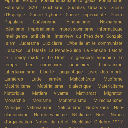
,
,
,
,
Fipronil
Flandre
Fondamentalisme religieux
Formalisme
,
,
,
,
Futurisme
G20
Gauchisme
Guérillas Urbaines
Guerre
,
,
,
d'Espagne
Guerre hybride
Guerre impérialiste
Guerre
,
,
,
,
Populaire
Guévarisme
Hindouisme
Hoxhaïsme
,
,
,
,
Idéalisme
Impérialisme
Impressionnisme
Informatique
,
,
Intelligence artificielle
Interview du Président Gonzalo
,
,
,
,
Islam
Judaïsme
Judiciaire
L'Abeille et le communiste
,
,
,
,
,
L’espace
La falsafa
La Pensé-Guide
La Pensée
Laïcité
,
,
,
le « ready made »
Le Droit
Le génocide arménien
Le
,
,
,
temps
Les communes populaires
Libéralisme
,
,
,
,
Libertarianisme
Liberté
Linguistique
Livre des morts
,
,
,
,
Lumières
Lutte armée
Mahâbhârata
Maoïsme
,
,
Matérialisme
Matérialisme dialectique
Matérialisme
,
,
,
,
historique
Matière vivante
Matriarcat
Migration
,
,
,
,
Monarchie
Monisme
Monothéisme
Municipalisme
,
,
,
,
Musique
Nationalisme
Naturalisme
Nederlands
Néo-
,
,
,
,
classicisme
Néo-darwinisme
Nihilisme
Noël
Notion
,
,
,
,
d’organisation
Notion de reflet
Nucléaire
Octobre 1917