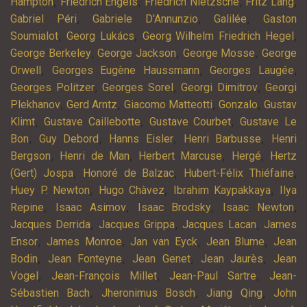
,
,
,
,
Hampton
Friedrich Engels
Friedrich Nietzsche
Fritz Lang
,
,
,
Gabriel Péri
Gabriele D'Annunzio
Galilée
Gaston
,
,
,
Soumialot
Georg Lukács
Georg Wilhelm Friedrich Hegel
,
,
,
George Berkeley
George Jackson
George Mosse
George
,
,
,
Orwell
Georges Eugène Haussmann
Georges Laugée
,
,
,
Georges Politzer
Georges Sorel
Georgi Dimitrov
Georgi
,
,
,
,
Plekhanov
Gerd Arntz
Giacomo Matteotti
Gonzalo
Gustav
,
,
,
Klimt
Gustave Caillebotte
Gustave Courbet
Gustave Le
,
,
,
,
Bon
Guy Debord
Hanns Eisler
Henri Barbusse
Henri
,
,
,
,
Bergson
Henri de Man
Herbert Marcuse
Hergé
Hertz
,
,
,
(Gert) Jospa
Honoré de Balzac
Hubert-Félix Thiéfaine
,
,
,
Huey P. Newton
Hugo Chàvez
Ibrahim Kaypakkaya
Ilya
,
,
,
,
Repine
Isaac Asimov
Isaac Brodsky
Isaac Newton
,
,
,
Jacques Derrida
Jacques Grippa
Jacques Lacan
James
,
,
,
,
Ensor
James Monroe
Jan van Eyck
Jean Blume
Jean
,
,
,
,
Bodin
Jean Fonteyne
Jean Genet
Jean Jaurès
Jean
,
,
,
Vogel
Jean-François Millet
Jean-Paul Sartre
Jean-
,
,
,
Sébastien Bach
Jheronimus Bosch
Jiang Qing
John