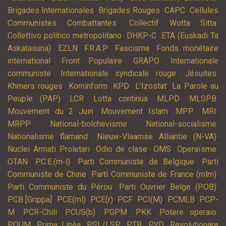
,
,
,
Brigades Internationales
Brigades Rouges
CAPC
Cellules
,
,
Communistes Combattantes
Collectif Wotta Sitta
,
,
Collettivo politico metropolitano
DHKP-C
ETA (Euskadi Ta
,
,
,
,
Askatasuna)
EZLN
F.R.A.P
Fascisme
Fonds monétaire
,
,
,
international
Front Populaire
GRAPO
Internationale
,
,
,
communiste
Internationale syndicale rouge
Jésuites
,
,
,
,
Khmers rouges
Kominform
KPD
L’Izostat
La Parole au
,
,
,
,
,
Peuple (PAP)
LCR
Lotta continua
MLPD
MLSPB
,
,
,
,
Mouvement du 2 Juin
Mouvement Islam
MPP
MRI
,
,
,
MRPP
National-bolchevisme
National-socialisme
,
,
Nationalisme flamand
Nieuw-Vlaamse Alliantie (N-VA)
,
,
,
,
Nuclei Armati Proletari
Odio de clase
OMS
Operaïsme
,
,
,
OTAN
P.C.E.(m-l)
Parti Communiste de Belgique
Parti
,
,
Communiste de Chine
Parti Communiste de France (mlm)
,
,
Parti Communiste du Pérou
Parti Ouvrier Belge (POB)
,
,
,
,
,
,
PCB [Grippa]
PCE(ml)
PCE(r)
PCF
PCI(M)
PCMLB
PCP-
,
,
,
,
,
,
M
PCR-Chili
PCUS(b)
PGPM
PKK
Potere operaio
,
,
,
,
,
POUM
Prima Linéa
PSL/LSP
PTB
PYD
Revolutionäre