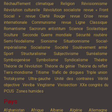
,
,
,
Réchauffement climatique
Religion
Révisionnisme
,
,
Révolution culturelle
Révolution socialiste
revue « Front
,
,
,
Social »
revue Clarté Rouge
revue Crise
revue
,
,
internationale Communisme
revue Ligne Classique
,
,
,
,
Romantisme
Sacrorum antistitum
Science
Scolastique
,
,
,
Sculture
Seconde Guerre mondiale
Sécurité routière
,
,
,
Semi-féodalisme
Sionisme
Situationnisme
Social-
,
,
,
,
impérialisme
Socialisme
Société
Soulèvement armé
,
,
,
,
Sport
Structuralisme
Subjectivisme
Surréalisme
,
,
,
,
Symbiogenèse
Symbolisme
Syndicalisme
Théatre
,
,
,
Théorie de l'évolution
Théorie du génie
Théorie du reflet
,
,
,
,
Tiers-mondisme
Titisme
Trafic de drogues
Triple union
,
,
,
Trotskysme
Ultra-gauche
Unité des contraires
Vérité
,
,
,
,
objective
Veviba
Vingtisme
Vivisection
XXe congrès du
,
,
PCUS
Zones humides
Pays
,
,
,
,
,
Afghanistan
Afrique
Albanie
Algérie
Allemagne