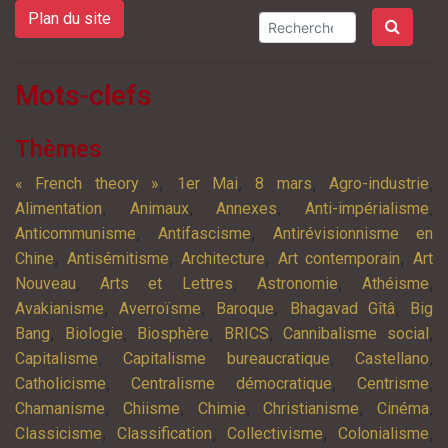
Plan du site
Mots-clefs
Thèmes
,
,
,
,
« French theory »
1er Mai
8 mars
Agro-industrie
,
,
,
,
Alimentation
Animaux
Annexes
Anti-impérialisme
,
,
Anticommunisme
Antifascisme
Antirévisionnisme en
,
,
,
,
Chine
Antisémitisme
Architecture
Art contemporain
Art
,
,
,
,
Nouveau
Arts et Lettres
Astronomie
Athéisme
,
,
,
,
Avakianisme
Averroïsme
Baroque
Bhagavad Gîtâ
Big
,
,
,
,
,
Bang
Biologie
Biosphère
BRICS
Cannibalisme social
,
,
,
Capitalisme
Capitalisme bureaucratique
Castellano
,
,
,
Catholicisme
Centralisme démocratique
Centrisme
,
,
,
,
,
Chamanisme
Chiisme
Chimie
Christianisme
Cinéma
,
,
,
,
Classicisme
Classification
Collectivisme
Colonialisme