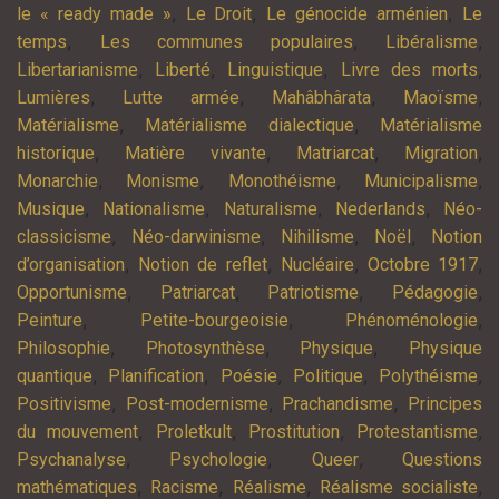
,
,
,
le « ready made »
Le Droit
Le génocide arménien
Le
,
,
,
temps
Les communes populaires
Libéralisme
,
,
,
,
Libertarianisme
Liberté
Linguistique
Livre des morts
,
,
,
,
Lumières
Lutte armée
Mahâbhârata
Maoïsme
,
,
Matérialisme
Matérialisme dialectique
Matérialisme
,
,
,
,
historique
Matière vivante
Matriarcat
Migration
,
,
,
,
Monarchie
Monisme
Monothéisme
Municipalisme
,
,
,
,
Musique
Nationalisme
Naturalisme
Nederlands
Néo-
,
,
,
,
classicisme
Néo-darwinisme
Nihilisme
Noël
Notion
,
,
,
,
d’organisation
Notion de reflet
Nucléaire
Octobre 1917
,
,
,
,
Opportunisme
Patriarcat
Patriotisme
Pédagogie
,
,
,
Peinture
Petite-bourgeoisie
Phénoménologie
,
,
,
Philosophie
Photosynthèse
Physique
Physique
,
,
,
,
,
quantique
Planification
Poésie
Politique
Polythéisme
,
,
,
Positivisme
Post-modernisme
Prachandisme
Principes
,
,
,
,
du mouvement
Proletkult
Prostitution
Protestantisme
,
,
,
Psychanalyse
Psychologie
Queer
Questions
,
,
,
,
mathématiques
Racisme
Réalisme
Réalisme socialiste