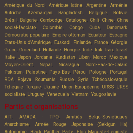
,
,
,
,
Amérique du Nord
Amérique latine
Argentine
Arménie
,
,
,
,
,
Autriche
Azerbaïdjan
Bangladesh
Belgique
Bolivie
,
,
,
,
,
,
Brésil
Bulgarie
Cambodge
Catalogne
Chili
Chine
Chine
,
,
,
,
,
social-fasciste
Colombie
Congo
Cuba
Danemark
,
,
,
,
Démocratie populaire
Empire ottoman
Equateur
Espagne
,
,
,
,
,
Etats-Unis d'Amérique
Euskadi
Finlande
France
Géorgie
,
,
,
,
,
,
,
,
Grèce
Groenland
Hollande
Hongrie
Inde
Irak
Iran
Israël
,
,
,
,
,
,
,
Italie
Japon
Jordanie
Kurdistan
Liban
Maroc
Mexique
,
,
,
,
Moyen-Orient
Népal
Nicaragua
Nord-Pas-de-Calais
,
,
,
,
,
,
Pakistan
Palestine
Pays-Bas
Pérou
Pologne
Portugal
,
,
,
,
,
,
RDA
Rojava
Roumanie
Russie
Syrie
Tchécoslovaquie
,
,
,
,
,
Tchéquie
Turquie
Ukraine
Union Européenne
URSS
URSS
,
,
,
,
,
socialiste
Uruguay
Venezuela
Vietnam
Yougoslavie
Partis et organisations
,
,
,
AIT
AMADA - TPO
Amitiés Belgo-Soviétiques
,
,
Anarchisme
Armée Rouge Japonaise (Sekigun Ha)
,
,
,
Autonomie
Black Panther Party
Bloc Marxiste-Léniniste