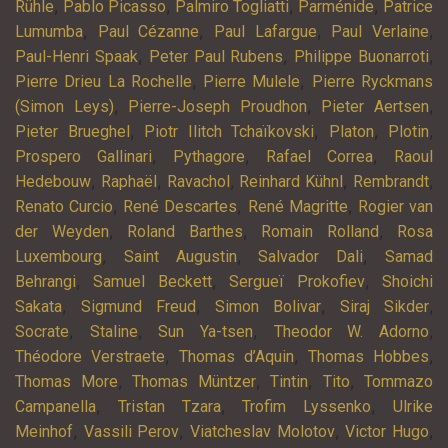
,
,
,
,
Rühle
Pablo Picasso
Palmiro Togliatti
Parménide
Patrice
,
,
,
,
Lumumba
Paul Cézanne
Paul Lafargue
Paul Verlaine
,
,
,
Paul-Henri Spaak
Peter Paul Rubens
Philippe Buonarroti
,
,
Pierre Drieu La Rochelle
Pierre Mulele
Pierre Ryckmans
,
,
,
(Simon Leys)
Pierre-Joseph Proudhon
Pieter Aertsen
,
,
,
,
Pieter Brueghel
Piotr Ilitch Tchaïkovski
Platon
Plotin
,
,
,
Prospero Gallinari
Pythagore
Rafael Correa
Raoul
,
,
,
,
,
Hedebouw
Raphaël
Ravachol
Reinhard Kühnl
Rembrandt
,
,
,
Renato Curcio
René Descartes
René Magritte
Rogier van
,
,
,
der Weyden
Roland Barthes
Romain Rolland
Rosa
,
,
,
Luxembourg
Saint Augustin
Salvador Dali
Samad
,
,
,
Behrangi
Samuel Beckett
Sergueï Prokofiev
Shoichi
,
,
,
,
Sakata
Sigmund Freud
Simon Bolivar
Siraj Sikder
,
,
,
,
Socrate
Staline
Sun Ya-tsen
Theodor W. Adorno
,
,
,
Théodore Verstraete
Thomas d’Aquin
Thomas Hobbes
,
,
,
,
Thomas More
Thomas Müntzer
Tintin
Tito
Tommazo
,
,
,
Campanella
Tristan Tzara
Trofim Lyssenko
Ulrike
,
,
,
,
Meinhof
Vassili Perov
Viatcheslav Molotov
Victor Hugo