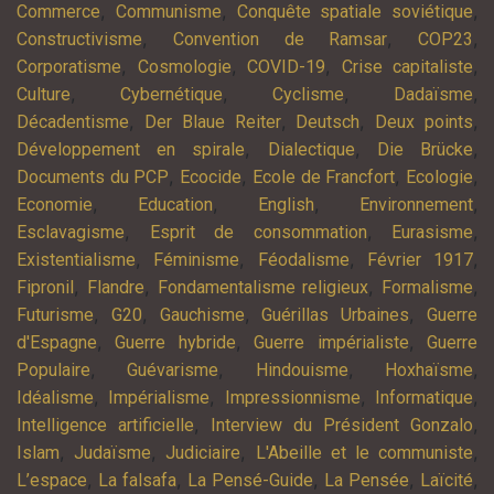
,
,
,
Commerce
Communisme
Conquête spatiale soviétique
,
,
,
Constructivisme
Convention de Ramsar
COP23
,
,
,
,
Corporatisme
Cosmologie
COVID-19
Crise capitaliste
,
,
,
,
Culture
Cybernétique
Cyclisme
Dadaïsme
,
,
,
,
Décadentisme
Der Blaue Reiter
Deutsch
Deux points
,
,
,
Développement en spirale
Dialectique
Die Brücke
,
,
,
,
Documents du PCP
Ecocide
Ecole de Francfort
Ecologie
,
,
,
,
Economie
Education
English
Environnement
,
,
,
Esclavagisme
Esprit de consommation
Eurasisme
,
,
,
,
Existentialisme
Féminisme
Féodalisme
Février 1917
,
,
,
,
Fipronil
Flandre
Fondamentalisme religieux
Formalisme
,
,
,
,
Futurisme
G20
Gauchisme
Guérillas Urbaines
Guerre
,
,
,
d'Espagne
Guerre hybride
Guerre impérialiste
Guerre
,
,
,
,
Populaire
Guévarisme
Hindouisme
Hoxhaïsme
,
,
,
,
Idéalisme
Impérialisme
Impressionnisme
Informatique
,
,
Intelligence artificielle
Interview du Président Gonzalo
,
,
,
,
Islam
Judaïsme
Judiciaire
L'Abeille et le communiste
,
,
,
,
,
L’espace
La falsafa
La Pensé-Guide
La Pensée
Laïcité