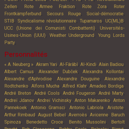
,
,
,
Zellen
Rote Armee Fraktion
Rote Zora
Roter
,
,
,
Frontkämpferbund
Secours Rouge
Social-démocratie
,
,
,
,
STIB
Syndicalisme révolutionnaire
Tupamaros
UC(ML)B
,
UCC (Unione dei Comunisti Combattenti)
Universités-
,
,
Usines-Union (UUU)
Weather Underground
Young Lords
,
Party
Personnalités
,
,
,
,
,
« A. Neuberg »
Akram Yari
Al-Fârâbî
Al-Kindi
Alain Badiou
,
,
,
Albert Camus
Alexander Dubček
Alexandra Kollontai
,
,
Alexandre d’Aphrodise
Alexandre Douguine
Alexandre
,
,
,
,
Rodtchenko
Alfons Mucha
Alfred Klahr
Amadeo Bordiga
,
,
,
,
André Breton
André Cools
André Fougeron
André Marty
,
,
,
Andreï Jdanov
Andreï Vichinsky
Anton Makarenko
Anton
,
,
,
,
Pannekoek
Antonio Gramsci
Antonio Labriola
Aristote
,
,
,
,
Arthur Rimbaud
August Bebel
Averroès
Avicenne
Baruch
,
,
,
Spinoza
Benedetto Croce
Benito Mussolini
Bertolt