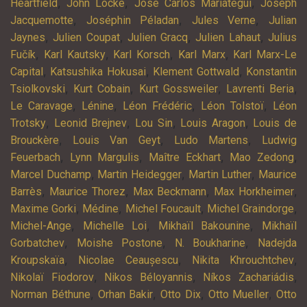
,
,
,
Heartfield
John Locke
José Carlos Mariátegui
Joseph
,
,
,
Jacquemotte
Joséphin Péladan
Jules Verne
Julian
,
,
,
,
Jaynes
Julien Coupat
Julien Gracq
Julien Lahaut
Julius
,
,
,
,
Fučík
Karl Kautsky
Karl Korsch
Karl Marx
Karl Marx-Le
,
,
,
Capital
Katsushika Hokusai
Klement Gottwald
Konstantin
,
,
,
,
Tsiolkovski
Kurt Cobain
Kurt Gossweiler
Lavrenti Beria
,
,
,
,
Le Caravage
Lénine
Léon Frédéric
Léon Tolstoï
Léon
,
,
,
,
Trotsky
Leonid Brejnev
Lou Sin
Louis Aragon
Louis de
,
,
,
Brouckère
Louis Van Geyt
Ludo Martens
Ludwig
,
,
,
,
Feuerbach
Lynn Margulis
Maître Eckhart
Mao Zedong
,
,
,
Marcel Duchamp
Martin Heidegger
Martin Luther
Maurice
,
,
,
,
Barrès
Maurice Thorez
Max Beckmann
Max Horkheimer
,
,
,
,
Maxime Gorki
Médine
Michel Foucault
Michel Graindorge
,
,
,
Michel-Ange
Michelle Loi
Mikhaïl Bakounine
Mikhaïl
,
,
,
Gorbatchev
Moishe Postone
N. Boukharine
Nadejda
,
,
,
Kroupskaïa
Nicolae Ceaușescu
Nikita Khrouchtchev
,
,
,
Nikolaï Fiodorov
Nikos Béloyannis
Níkos Zachariádis
,
,
,
,
Norman Béthune
Orhan Bakir
Otto Dix
Otto Mueller
Otto