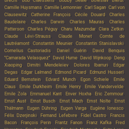
,
,
,
,
Brecht
Bob Claessens
Bobby Seale
Boleslav Bierut
,
,
,
Camille Huysmans
Camille Lemonnier
Carl Sagan
Carl von
,
,
,
Clausewitz
Catherine François
Cécile Douard
Charles
,
,
,
Baudelaire
Charles Darwin
Charles Mauras
Charles
,
,
,
,
Patterson
Charles Péguy
Charu Mazumdar
Clara Zetkin
,
,
Claude Lévi-Strauss
Claude Monet
Comte de
,
,
,
Lautréamont
Constantin Meunier
Constantin Stanislavski
,
,
Cornelius Castoriadis
Daniel Guérin
David Benquis
,
,
,
"Camarada Velasquez"
David Hume
David Wijnkoop
Deng
,
,
,
Xiaoping
Dimitri Mendeleïev
Dolores Ibarruri
Edgar
,
,
,
,
Degas
Edgar Lalmand
Edmond Picard
Edmund Husserl
,
,
,
Eduard Bernstein
Edvard Munch
Egon Schiele
Emile
,
,
,
,
Claus
Emile Durkheim
Emile Henry
Emile Vandervelde
,
,
,
,
Emile Zola
Emmanuel Kant
Enver Hoxha
Eric Zemmour
,
,
,
,
Ernst Aust
Ernst Busch
Ernst Mach
Ernst Nolte
Ernst
,
,
,
,
Thälmann
Eugen Dühring
Eugen Varga
Eugène Ionesco
,
,
,
Félix Dzerjinski
Fernand Lefebvre
Fidel Castro
Francis
,
,
,
,
Bacon
François Perin
Frantz Fanon
Franz Kafka
Fred