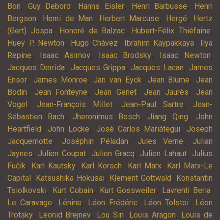
,
,
,
,
Bon
Guy Debord
Hanns Eisler
Henri Barbusse
Henri
,
,
,
,
Bergson
Henri de Man
Herbert Marcuse
Hergé
Hertz
,
,
,
(Gert) Jospa
Honoré de Balzac
Hubert-Félix Thiéfaine
,
,
,
Huey P. Newton
Hugo Chàvez
Ibrahim Kaypakkaya
Ilya
,
,
,
,
Repine
Isaac Asimov
Isaac Brodsky
Isaac Newton
,
,
,
Jacques Derrida
Jacques Grippa
Jacques Lacan
James
,
,
,
,
Ensor
James Monroe
Jan van Eyck
Jean Blume
Jean
,
,
,
,
Bodin
Jean Fonteyne
Jean Genet
Jean Jaurès
Jean
,
,
,
Vogel
Jean-François Millet
Jean-Paul Sartre
Jean-
,
,
,
Sébastien Bach
Jheronimus Bosch
Jiang Qing
John
,
,
,
Heartfield
John Locke
José Carlos Mariátegui
Joseph
,
,
,
Jacquemotte
Joséphin Péladan
Jules Verne
Julian
,
,
,
,
Jaynes
Julien Coupat
Julien Gracq
Julien Lahaut
Julius
,
,
,
,
Fučík
Karl Kautsky
Karl Korsch
Karl Marx
Karl Marx-Le
,
,
,
Capital
Katsushika Hokusai
Klement Gottwald
Konstantin
,
,
,
,
Tsiolkovski
Kurt Cobain
Kurt Gossweiler
Lavrenti Beria
,
,
,
,
Le Caravage
Lénine
Léon Frédéric
Léon Tolstoï
Léon
,
,
,
,
Trotsky
Leonid Brejnev
Lou Sin
Louis Aragon
Louis de