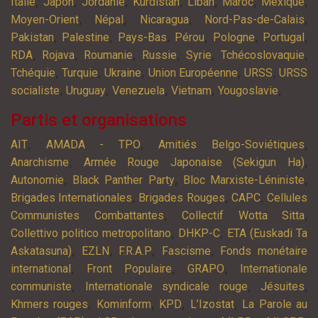
,
,
,
,
,
,
,
Italie
Japon
Jordanie
Kurdistan
Liban
Maroc
Mexique
,
,
,
,
Moyen-Orient
Népal
Nicaragua
Nord-Pas-de-Calais
,
,
,
,
,
,
Pakistan
Palestine
Pays-Bas
Pérou
Pologne
Portugal
,
,
,
,
,
,
RDA
Rojava
Roumanie
Russie
Syrie
Tchécoslovaquie
,
,
,
,
,
Tchéquie
Turquie
Ukraine
Union Européenne
URSS
URSS
,
,
,
,
,
socialiste
Uruguay
Venezuela
Vietnam
Yougoslavie
Partis et organisations
,
,
,
AIT
AMADA - TPO
Amitiés Belgo-Soviétiques
,
,
Anarchisme
Armée Rouge Japonaise (Sekigun Ha)
,
,
,
Autonomie
Black Panther Party
Bloc Marxiste-Léniniste
,
,
,
Brigades Internationales
Brigades Rouges
CAPC
Cellules
,
,
Communistes Combattantes
Collectif Wotta Sitta
,
,
Collettivo politico metropolitano
DHKP-C
ETA (Euskadi Ta
,
,
,
,
Askatasuna)
EZLN
F.R.A.P
Fascisme
Fonds monétaire
,
,
,
international
Front Populaire
GRAPO
Internationale
,
,
,
communiste
Internationale syndicale rouge
Jésuites
,
,
,
,
Khmers rouges
Kominform
KPD
L’Izostat
La Parole au