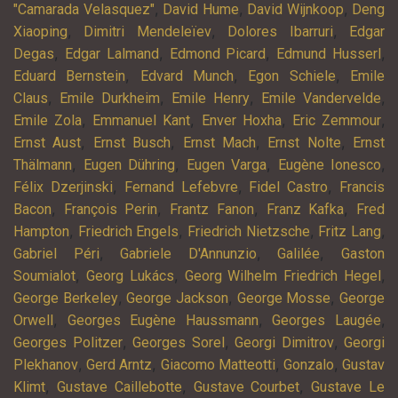
,
,
,
"Camarada Velasquez"
David Hume
David Wijnkoop
Deng
,
,
,
Xiaoping
Dimitri Mendeleïev
Dolores Ibarruri
Edgar
,
,
,
,
Degas
Edgar Lalmand
Edmond Picard
Edmund Husserl
,
,
,
Eduard Bernstein
Edvard Munch
Egon Schiele
Emile
,
,
,
,
Claus
Emile Durkheim
Emile Henry
Emile Vandervelde
,
,
,
,
Emile Zola
Emmanuel Kant
Enver Hoxha
Eric Zemmour
,
,
,
,
Ernst Aust
Ernst Busch
Ernst Mach
Ernst Nolte
Ernst
,
,
,
,
Thälmann
Eugen Dühring
Eugen Varga
Eugène Ionesco
,
,
,
Félix Dzerjinski
Fernand Lefebvre
Fidel Castro
Francis
,
,
,
,
Bacon
François Perin
Frantz Fanon
Franz Kafka
Fred
,
,
,
,
Hampton
Friedrich Engels
Friedrich Nietzsche
Fritz Lang
,
,
,
Gabriel Péri
Gabriele D'Annunzio
Galilée
Gaston
,
,
,
Soumialot
Georg Lukács
Georg Wilhelm Friedrich Hegel
,
,
,
George Berkeley
George Jackson
George Mosse
George
,
,
,
Orwell
Georges Eugène Haussmann
Georges Laugée
,
,
,
Georges Politzer
Georges Sorel
Georgi Dimitrov
Georgi
,
,
,
,
Plekhanov
Gerd Arntz
Giacomo Matteotti
Gonzalo
Gustav
,
,
,
Klimt
Gustave Caillebotte
Gustave Courbet
Gustave Le