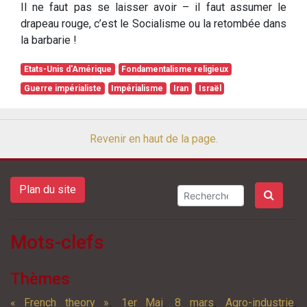
Il ne faut pas se laisser avoir – il faut assumer le
drapeau rouge, c’est le Socialisme ou la retombée dans
la barbarie !
Etats-Unis d'Amérique
Fondamentalisme religieux
Guerre impérialiste
Impérialisme
Iran
Israël
Revenir en haut de la page.
Plan du site
Mots-clefs
Thèmes
,
,
,
,
« French theory »
1er Mai
8 mars
Agro-industrie