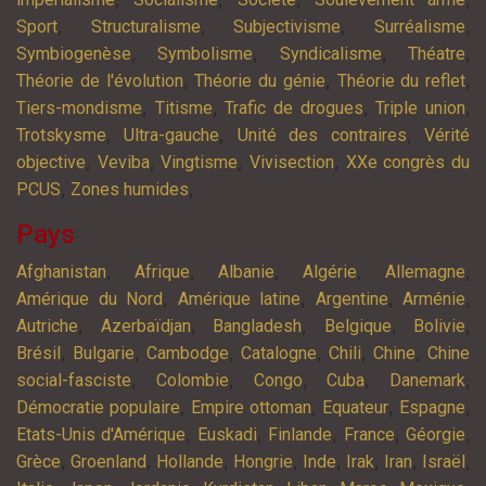
,
,
,
,
Sport
Structuralisme
Subjectivisme
Surréalisme
,
,
,
,
Symbiogenèse
Symbolisme
Syndicalisme
Théatre
,
,
,
Théorie de l'évolution
Théorie du génie
Théorie du reflet
,
,
,
,
Tiers-mondisme
Titisme
Trafic de drogues
Triple union
,
,
,
Trotskysme
Ultra-gauche
Unité des contraires
Vérité
,
,
,
,
objective
Veviba
Vingtisme
Vivisection
XXe congrès du
,
,
PCUS
Zones humides
Pays
,
,
,
,
,
Afghanistan
Afrique
Albanie
Algérie
Allemagne
,
,
,
,
Amérique du Nord
Amérique latine
Argentine
Arménie
,
,
,
,
,
Autriche
Azerbaïdjan
Bangladesh
Belgique
Bolivie
,
,
,
,
,
,
Brésil
Bulgarie
Cambodge
Catalogne
Chili
Chine
Chine
,
,
,
,
,
social-fasciste
Colombie
Congo
Cuba
Danemark
,
,
,
,
Démocratie populaire
Empire ottoman
Equateur
Espagne
,
,
,
,
,
Etats-Unis d'Amérique
Euskadi
Finlande
France
Géorgie
,
,
,
,
,
,
,
,
Grèce
Groenland
Hollande
Hongrie
Inde
Irak
Iran
Israël