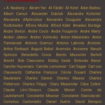
,
,
,
,
,
« A. Neuberg »
Akram Yari
Al-Fârâbî
Al-Kindi
Alain Badiou
,
,
,
Albert Camus
Alexander Dubček
Alexandra Kollontai
,
,
Alexandre d’Aphrodise
Alexandre Douguine
Alexandre
,
,
,
,
Rodtchenko
Alfons Mucha
Alfred Klahr
Amadeo Bordiga
,
,
,
,
André Breton
André Cools
André Fougeron
André Marty
,
,
,
Andreï Jdanov
Andreï Vichinsky
Anton Makarenko
Anton
,
,
,
,
Pannekoek
Antonio Gramsci
Antonio Labriola
Aristote
,
,
,
,
Arthur Rimbaud
August Bebel
Averroès
Avicenne
Baruch
,
,
,
Spinoza
Benedetto Croce
Benito Mussolini
Bertolt
,
,
,
,
Brecht
Bob Claessens
Bobby Seale
Boleslav Bierut
,
,
,
Camille Huysmans
Camille Lemonnier
Carl Sagan
Carl von
,
,
,
Clausewitz
Catherine François
Cécile Douard
Charles
,
,
,
Baudelaire
Charles Darwin
Charles Mauras
Charles
,
,
,
,
Patterson
Charles Péguy
Charu Mazumdar
Clara Zetkin
,
,
Claude Lévi-Strauss
Claude Monet
Comte de
,
,
,
Lautréamont
Constantin Meunier
Constantin Stanislavski
,
,
Cornelius Castoriadis
Daniel Guérin
David Benquis