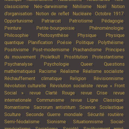
,
,
,
,
classicisme
Néo-darwinisme
Nihilisme
Noël
Notion
,
,
,
,
d’organisation
Notion de reflet
Nucléaire
Octobre 1917
,
,
,
,
Opportunisme
Patriarcat
Patriotisme
Pédagogie
,
,
,
Peinture
Petite-bourgeoisie
Phénoménologie
,
,
,
Philosophie
Photosynthèse
Physique
Physique
,
,
,
,
,
quantique
Planification
Poésie
Politique
Polythéisme
,
,
,
Positivisme
Post-modernisme
Prachandisme
Principes
,
,
,
,
du mouvement
Proletkult
Prostitution
Protestantisme
,
,
,
Psychanalyse
Psychologie
Queer
Questions
,
,
,
,
mathématiques
Racisme
Réalisme
Réalisme socialiste
,
,
,
Réchauffement climatique
Religion
Révisionnisme
,
,
Révolution culturelle
Révolution socialiste
revue « Front
,
,
,
Social »
revue Clarté Rouge
revue Crise
revue
,
,
internationale Communisme
revue Ligne Classique
,
,
,
,
Romantisme
Sacrorum antistitum
Science
Scolastique
,
,
,
Sculture
Seconde Guerre mondiale
Sécurité routière
,
,
,
Semi-féodalisme
Sionisme
Situationnisme
Social-
,
,
,
,
impérialisme
Socialisme
Société
Soulèvement armé