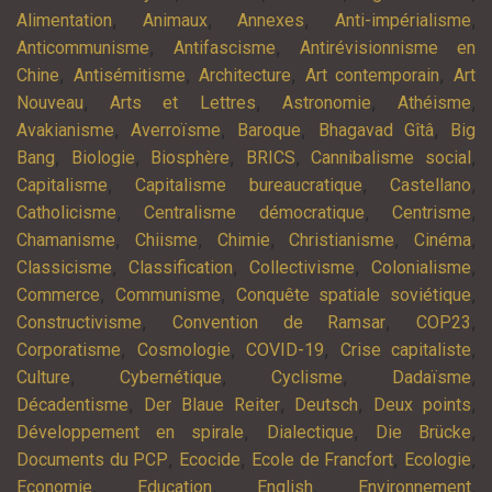
,
,
,
,
Alimentation
Animaux
Annexes
Anti-impérialisme
,
,
Anticommunisme
Antifascisme
Antirévisionnisme en
,
,
,
,
Chine
Antisémitisme
Architecture
Art contemporain
Art
,
,
,
,
Nouveau
Arts et Lettres
Astronomie
Athéisme
,
,
,
,
Avakianisme
Averroïsme
Baroque
Bhagavad Gîtâ
Big
,
,
,
,
,
Bang
Biologie
Biosphère
BRICS
Cannibalisme social
,
,
,
Capitalisme
Capitalisme bureaucratique
Castellano
,
,
,
Catholicisme
Centralisme démocratique
Centrisme
,
,
,
,
,
Chamanisme
Chiisme
Chimie
Christianisme
Cinéma
,
,
,
,
Classicisme
Classification
Collectivisme
Colonialisme
,
,
,
Commerce
Communisme
Conquête spatiale soviétique
,
,
,
Constructivisme
Convention de Ramsar
COP23
,
,
,
,
Corporatisme
Cosmologie
COVID-19
Crise capitaliste
,
,
,
,
Culture
Cybernétique
Cyclisme
Dadaïsme
,
,
,
,
Décadentisme
Der Blaue Reiter
Deutsch
Deux points
,
,
,
Développement en spirale
Dialectique
Die Brücke
,
,
,
,
Documents du PCP
Ecocide
Ecole de Francfort
Ecologie
,
,
,
,
Economie
Education
English
Environnement