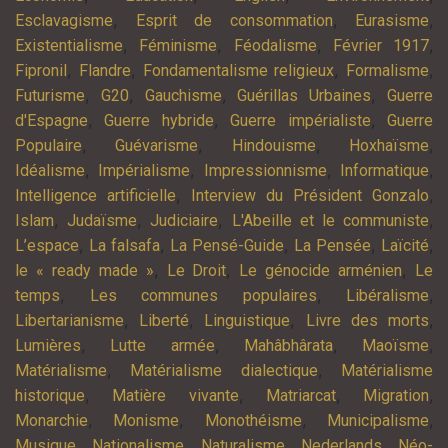
,
,
,
Esclavagisme
Esprit de consommation
Eurasisme
,
,
,
,
Existentialisme
Féminisme
Féodalisme
Février 1917
,
,
,
,
Fipronil
Flandre
Fondamentalisme religieux
Formalisme
,
,
,
,
Futurisme
G20
Gauchisme
Guérillas Urbaines
Guerre
,
,
,
d'Espagne
Guerre hybride
Guerre impérialiste
Guerre
,
,
,
,
Populaire
Guévarisme
Hindouisme
Hoxhaïsme
,
,
,
,
Idéalisme
Impérialisme
Impressionnisme
Informatique
,
,
Intelligence artificielle
Interview du Président Gonzalo
,
,
,
,
Islam
Judaïsme
Judiciaire
L'Abeille et le communiste
,
,
,
,
,
L’espace
La falsafa
La Pensé-Guide
La Pensée
Laïcité
,
,
,
le « ready made »
Le Droit
Le génocide arménien
Le
,
,
,
temps
Les communes populaires
Libéralisme
,
,
,
,
Libertarianisme
Liberté
Linguistique
Livre des morts
,
,
,
,
Lumières
Lutte armée
Mahâbhârata
Maoïsme
,
,
Matérialisme
Matérialisme dialectique
Matérialisme
,
,
,
,
historique
Matière vivante
Matriarcat
Migration
,
,
,
,
Monarchie
Monisme
Monothéisme
Municipalisme
,
,
,
,
Musique
Nationalisme
Naturalisme
Nederlands
Néo-