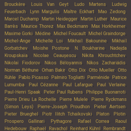
,
,
,
Brouckère
Louis Van Geyt
Ludo Martens
Ludwig
,
,
,
,
Feuerbach
Lynn Margulis
Maître Eckhart
Mao Zedong
,
,
,
Marcel Duchamp
Martin Heidegger
Martin Luther
Maurice
,
,
,
,
Barrès
Maurice Thorez
Max Beckmann
Max Horkheimer
,
,
,
,
Maxime Gorki
Médine
Michel Foucault
Michel Graindorge
,
,
,
Michel-Ange
Michelle Loi
Mikhaïl Bakounine
Mikhaïl
,
,
,
Gorbatchev
Moishe Postone
N. Boukharine
Nadejda
,
,
,
Kroupskaïa
Nicolae Ceaușescu
Nikita Khrouchtchev
,
,
,
Nikolaï Fiodorov
Nikos Béloyannis
Níkos Zachariádis
,
,
,
,
Norman Béthune
Orhan Bakir
Otto Dix
Otto Mueller
Otto
,
,
,
,
Rühle
Pablo Picasso
Palmiro Togliatti
Parménide
Patrice
,
,
,
,
Lumumba
Paul Cézanne
Paul Lafargue
Paul Verlaine
,
,
,
Paul-Henri Spaak
Peter Paul Rubens
Philippe Buonarroti
,
,
Pierre Drieu La Rochelle
Pierre Mulele
Pierre Ryckmans
,
,
,
(Simon Leys)
Pierre-Joseph Proudhon
Pieter Aertsen
,
,
,
,
Pieter Brueghel
Piotr Ilitch Tchaïkovski
Platon
Plotin
,
,
,
Prospero Gallinari
Pythagore
Rafael Correa
Raoul
,
,
,
,
,
Hedebouw
Raphaël
Ravachol
Reinhard Kühnl
Rembrandt