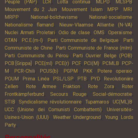
,
,
,
,
,
Peuple (PAP)
LCR
Lotta continua
MLPD
MLSPB
,
,
,
,
Mouvement du 2 Juin
Mouvement Islam
MPP
MRI
,
,
,
MRPP
National-bolchevisme
National-socialisme
,
,
Nationalisme flamand
Nieuw-Vlaamse Alliantie (N-VA)
,
,
,
,
Nuclei Armati Proletari
Odio de clase
OMS
Operaïsme
,
,
,
OTAN
P.C.E.(m-l)
Parti Communiste de Belgique
Parti
,
,
Communiste de Chine
Parti Communiste de France (mlm)
,
,
Parti Communiste du Pérou
Parti Ouvrier Belge (POB)
,
,
,
,
,
,
PCB [Grippa]
PCE(ml)
PCE(r)
PCF
PCI(M)
PCMLB
PCP-
,
,
,
,
,
,
M
PCR-Chili
PCUS(b)
PGPM
PKK
Potere operaio
,
,
,
,
,
POUM
Prima Linéa
PSL/LSP
PTB
PYD
Revolutionäre
,
,
,
Zellen
Rote Armee Fraktion
Rote Zora
Roter
,
,
,
Frontkämpferbund
Secours Rouge
Social-démocratie
,
,
,
,
STIB
Syndicalisme révolutionnaire
Tupamaros
UC(ML)B
,
UCC (Unione dei Comunisti Combattenti)
Universités-
,
,
Usines-Union (UUU)
Weather Underground
Young Lords
,
Party
Personnalités