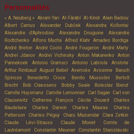
Personnalités
,
,
,
,
,
« A. Neuberg »
Akram Yari
Al-Fârâbî
Al-Kindi
Alain Badiou
,
,
,
Albert Camus
Alexander Dubček
Alexandra Kollontai
,
,
Alexandre d’Aphrodise
Alexandre Douguine
Alexandre
,
,
,
,
Rodtchenko
Alfons Mucha
Alfred Klahr
Amadeo Bordiga
,
,
,
,
André Breton
André Cools
André Fougeron
André Marty
,
,
,
Andreï Jdanov
Andreï Vichinsky
Anton Makarenko
Anton
,
,
,
,
Pannekoek
Antonio Gramsci
Antonio Labriola
Aristote
,
,
,
,
Arthur Rimbaud
August Bebel
Averroès
Avicenne
Baruch
,
,
,
Spinoza
Benedetto Croce
Benito Mussolini
Bertolt
,
,
,
,
Brecht
Bob Claessens
Bobby Seale
Boleslav Bierut
,
,
,
Camille Huysmans
Camille Lemonnier
Carl Sagan
Carl von
,
,
,
Clausewitz
Catherine François
Cécile Douard
Charles
,
,
,
Baudelaire
Charles Darwin
Charles Mauras
Charles
,
,
,
,
Patterson
Charles Péguy
Charu Mazumdar
Clara Zetkin
,
,
Claude Lévi-Strauss
Claude Monet
Comte de
,
,
,
Lautréamont
Constantin Meunier
Constantin Stanislavski