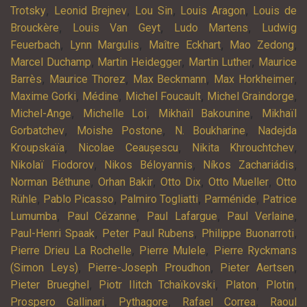
,
,
,
,
Trotsky
Leonid Brejnev
Lou Sin
Louis Aragon
Louis de
,
,
,
Brouckère
Louis Van Geyt
Ludo Martens
Ludwig
,
,
,
,
Feuerbach
Lynn Margulis
Maître Eckhart
Mao Zedong
,
,
,
Marcel Duchamp
Martin Heidegger
Martin Luther
Maurice
,
,
,
,
Barrès
Maurice Thorez
Max Beckmann
Max Horkheimer
,
,
,
,
Maxime Gorki
Médine
Michel Foucault
Michel Graindorge
,
,
,
Michel-Ange
Michelle Loi
Mikhaïl Bakounine
Mikhaïl
,
,
,
Gorbatchev
Moishe Postone
N. Boukharine
Nadejda
,
,
,
Kroupskaïa
Nicolae Ceaușescu
Nikita Khrouchtchev
,
,
,
Nikolaï Fiodorov
Nikos Béloyannis
Níkos Zachariádis
,
,
,
,
Norman Béthune
Orhan Bakir
Otto Dix
Otto Mueller
Otto
,
,
,
,
Rühle
Pablo Picasso
Palmiro Togliatti
Parménide
Patrice
,
,
,
,
Lumumba
Paul Cézanne
Paul Lafargue
Paul Verlaine
,
,
,
Paul-Henri Spaak
Peter Paul Rubens
Philippe Buonarroti
,
,
Pierre Drieu La Rochelle
Pierre Mulele
Pierre Ryckmans
,
,
,
(Simon Leys)
Pierre-Joseph Proudhon
Pieter Aertsen
,
,
,
,
Pieter Brueghel
Piotr Ilitch Tchaïkovski
Platon
Plotin
,
,
,
Prospero Gallinari
Pythagore
Rafael Correa
Raoul