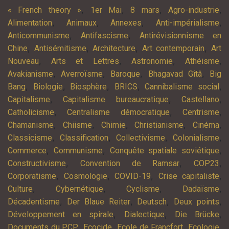
,
,
,
,
« French theory »
1er Mai
8 mars
Agro-industrie
,
,
,
,
Alimentation
Animaux
Annexes
Anti-impérialisme
,
,
Anticommunisme
Antifascisme
Antirévisionnisme en
,
,
,
,
Chine
Antisémitisme
Architecture
Art contemporain
Art
,
,
,
,
Nouveau
Arts et Lettres
Astronomie
Athéisme
,
,
,
,
Avakianisme
Averroïsme
Baroque
Bhagavad Gîtâ
Big
,
,
,
,
,
Bang
Biologie
Biosphère
BRICS
Cannibalisme social
,
,
,
Capitalisme
Capitalisme bureaucratique
Castellano
,
,
,
Catholicisme
Centralisme démocratique
Centrisme
,
,
,
,
,
Chamanisme
Chiisme
Chimie
Christianisme
Cinéma
,
,
,
,
Classicisme
Classification
Collectivisme
Colonialisme
,
,
,
Commerce
Communisme
Conquête spatiale soviétique
,
,
,
Constructivisme
Convention de Ramsar
COP23
,
,
,
,
Corporatisme
Cosmologie
COVID-19
Crise capitaliste
,
,
,
,
Culture
Cybernétique
Cyclisme
Dadaïsme
,
,
,
,
Décadentisme
Der Blaue Reiter
Deutsch
Deux points
,
,
,
Développement en spirale
Dialectique
Die Brücke
,
,
,
,
Documents du PCP
Ecocide
Ecole de Francfort
Ecologie