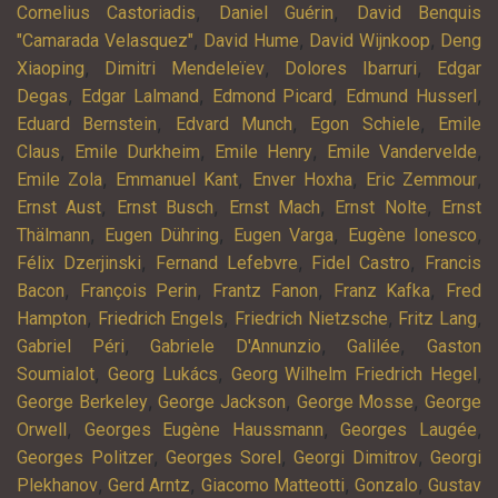
,
,
Cornelius Castoriadis
Daniel Guérin
David Benquis
,
,
,
"Camarada Velasquez"
David Hume
David Wijnkoop
Deng
,
,
,
Xiaoping
Dimitri Mendeleïev
Dolores Ibarruri
Edgar
,
,
,
,
Degas
Edgar Lalmand
Edmond Picard
Edmund Husserl
,
,
,
Eduard Bernstein
Edvard Munch
Egon Schiele
Emile
,
,
,
,
Claus
Emile Durkheim
Emile Henry
Emile Vandervelde
,
,
,
,
Emile Zola
Emmanuel Kant
Enver Hoxha
Eric Zemmour
,
,
,
,
Ernst Aust
Ernst Busch
Ernst Mach
Ernst Nolte
Ernst
,
,
,
,
Thälmann
Eugen Dühring
Eugen Varga
Eugène Ionesco
,
,
,
Félix Dzerjinski
Fernand Lefebvre
Fidel Castro
Francis
,
,
,
,
Bacon
François Perin
Frantz Fanon
Franz Kafka
Fred
,
,
,
,
Hampton
Friedrich Engels
Friedrich Nietzsche
Fritz Lang
,
,
,
Gabriel Péri
Gabriele D'Annunzio
Galilée
Gaston
,
,
,
Soumialot
Georg Lukács
Georg Wilhelm Friedrich Hegel
,
,
,
George Berkeley
George Jackson
George Mosse
George
,
,
,
Orwell
Georges Eugène Haussmann
Georges Laugée
,
,
,
Georges Politzer
Georges Sorel
Georgi Dimitrov
Georgi
,
,
,
,
Plekhanov
Gerd Arntz
Giacomo Matteotti
Gonzalo
Gustav