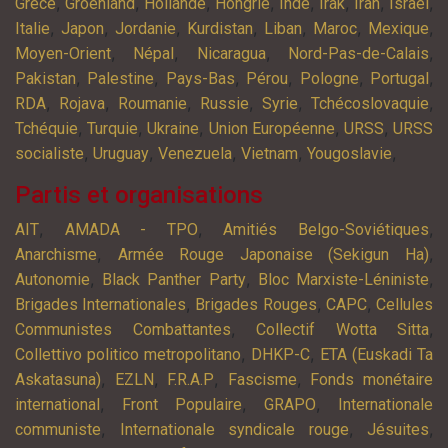
,
,
,
,
,
,
,
,
Grèce
Groenland
Hollande
Hongrie
Inde
Irak
Iran
Israël
,
,
,
,
,
,
,
Italie
Japon
Jordanie
Kurdistan
Liban
Maroc
Mexique
,
,
,
,
Moyen-Orient
Népal
Nicaragua
Nord-Pas-de-Calais
,
,
,
,
,
,
Pakistan
Palestine
Pays-Bas
Pérou
Pologne
Portugal
,
,
,
,
,
,
RDA
Rojava
Roumanie
Russie
Syrie
Tchécoslovaquie
,
,
,
,
,
Tchéquie
Turquie
Ukraine
Union Européenne
URSS
URSS
,
,
,
,
,
socialiste
Uruguay
Venezuela
Vietnam
Yougoslavie
Partis et organisations
,
,
,
AIT
AMADA - TPO
Amitiés Belgo-Soviétiques
,
,
Anarchisme
Armée Rouge Japonaise (Sekigun Ha)
,
,
,
Autonomie
Black Panther Party
Bloc Marxiste-Léniniste
,
,
,
Brigades Internationales
Brigades Rouges
CAPC
Cellules
,
,
Communistes Combattantes
Collectif Wotta Sitta
,
,
Collettivo politico metropolitano
DHKP-C
ETA (Euskadi Ta
,
,
,
,
Askatasuna)
EZLN
F.R.A.P
Fascisme
Fonds monétaire
,
,
,
international
Front Populaire
GRAPO
Internationale
,
,
,
communiste
Internationale syndicale rouge
Jésuites