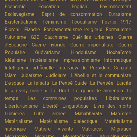
,
,
,
,
Economie
Education
English
Environnement
,
,
,
Esclavagisme
Esprit de consommation
Eurasisme
,
,
,
,
Existentialisme
Féminisme
Féodalisme
Février 1917
,
,
,
,
Fipronil
Flandre
Fondamentalisme religieux
Formalisme
,
,
,
,
Futurisme
G20
Gauchisme
Guérillas Urbaines
Guerre
,
,
,
d'Espagne
Guerre hybride
Guerre impérialiste
Guerre
,
,
,
,
Populaire
Guévarisme
Hindouisme
Hoxhaïsme
,
,
,
,
Idéalisme
Impérialisme
Impressionnisme
Informatique
,
,
Intelligence artificielle
Interview du Président Gonzalo
,
,
,
,
Islam
Judaïsme
Judiciaire
L'Abeille et le communiste
,
,
,
,
,
L’espace
La falsafa
La Pensé-Guide
La Pensée
Laïcité
,
,
,
le « ready made »
Le Droit
Le génocide arménien
Le
,
,
,
temps
Les communes populaires
Libéralisme
,
,
,
,
Libertarianisme
Liberté
Linguistique
Livre des morts
,
,
,
,
Lumières
Lutte armée
Mahâbhârata
Maoïsme
,
,
Matérialisme
Matérialisme dialectique
Matérialisme
,
,
,
,
historique
Matière vivante
Matriarcat
Migration
,
,
,
,
Monarchie
Monisme
Monothéisme
Municipalisme