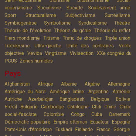
Semi-féodalisme
Sionisme
Situationnisme
Social-
,
,
,
,
impérialisme
Socialisme
Société
Soulèvement armé
,
,
,
,
Sport
Structuralisme
Subjectivisme
Surréalisme
,
,
,
,
Symbiogenèse
Symbolisme
Syndicalisme
Théatre
,
,
,
Théorie de l'évolution
Théorie du génie
Théorie du reflet
,
,
,
,
Tiers-mondisme
Titisme
Trafic de drogues
Triple union
,
,
,
Trotskysme
Ultra-gauche
Unité des contraires
Vérité
,
,
,
,
objective
Veviba
Vingtisme
Vivisection
XXe congrès du
,
,
PCUS
Zones humides
Pays
,
,
,
,
,
Afghanistan
Afrique
Albanie
Algérie
Allemagne
,
,
,
,
Amérique du Nord
Amérique latine
Argentine
Arménie
,
,
,
,
,
Autriche
Azerbaïdjan
Bangladesh
Belgique
Bolivie
,
,
,
,
,
,
Brésil
Bulgarie
Cambodge
Catalogne
Chili
Chine
Chine
,
,
,
,
,
social-fasciste
Colombie
Congo
Cuba
Danemark
,
,
,
,
Démocratie populaire
Empire ottoman
Equateur
Espagne
,
,
,
,
,
Etats-Unis d'Amérique
Euskadi
Finlande
France
Géorgie