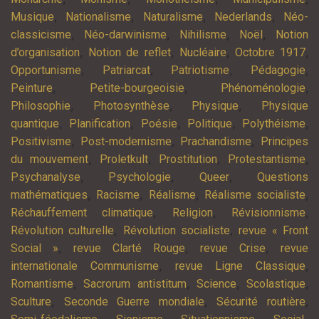
,
,
,
,
Musique
Nationalisme
Naturalisme
Nederlands
Néo-
,
,
,
,
classicisme
Néo-darwinisme
Nihilisme
Noël
Notion
,
,
,
,
d’organisation
Notion de reflet
Nucléaire
Octobre 1917
,
,
,
,
Opportunisme
Patriarcat
Patriotisme
Pédagogie
,
,
,
Peinture
Petite-bourgeoisie
Phénoménologie
,
,
,
Philosophie
Photosynthèse
Physique
Physique
,
,
,
,
,
quantique
Planification
Poésie
Politique
Polythéisme
,
,
,
Positivisme
Post-modernisme
Prachandisme
Principes
,
,
,
,
du mouvement
Proletkult
Prostitution
Protestantisme
,
,
,
Psychanalyse
Psychologie
Queer
Questions
,
,
,
,
mathématiques
Racisme
Réalisme
Réalisme socialiste
,
,
,
Réchauffement climatique
Religion
Révisionnisme
,
,
Révolution culturelle
Révolution socialiste
revue « Front
,
,
,
Social »
revue Clarté Rouge
revue Crise
revue
,
,
internationale Communisme
revue Ligne Classique
,
,
,
,
Romantisme
Sacrorum antistitum
Science
Scolastique
,
,
,
Sculture
Seconde Guerre mondiale
Sécurité routière
,
,
,