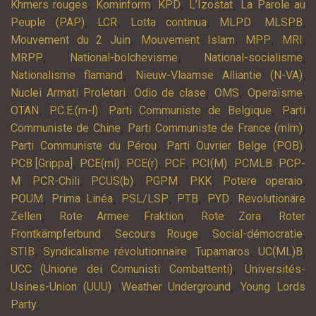
,
,
,
,
Khmers rouges
Kominform
KPD
L’Izostat
La Parole au
,
,
,
,
,
Peuple (PAP)
LCR
Lotta continua
MLPD
MLSPB
,
,
,
,
Mouvement du 2 Juin
Mouvement Islam
MPP
MRI
,
,
,
MRPP
National-bolchevisme
National-socialisme
,
,
Nationalisme flamand
Nieuw-Vlaamse Alliantie (N-VA)
,
,
,
,
Nuclei Armati Proletari
Odio de clase
OMS
Operaïsme
,
,
,
OTAN
P.C.E.(m-l)
Parti Communiste de Belgique
Parti
,
,
Communiste de Chine
Parti Communiste de France (mlm)
,
,
Parti Communiste du Pérou
Parti Ouvrier Belge (POB)
,
,
,
,
,
,
PCB [Grippa]
PCE(ml)
PCE(r)
PCF
PCI(M)
PCMLB
PCP-
,
,
,
,
,
,
M
PCR-Chili
PCUS(b)
PGPM
PKK
Potere operaio
,
,
,
,
,
POUM
Prima Linéa
PSL/LSP
PTB
PYD
Revolutionäre
,
,
,
Zellen
Rote Armee Fraktion
Rote Zora
Roter
,
,
,
Frontkämpferbund
Secours Rouge
Social-démocratie
,
,
,
,
STIB
Syndicalisme révolutionnaire
Tupamaros
UC(ML)B
,
UCC (Unione dei Comunisti Combattenti)
Universités-
,
,
Usines-Union (UUU)
Weather Underground
Young Lords
,
Party