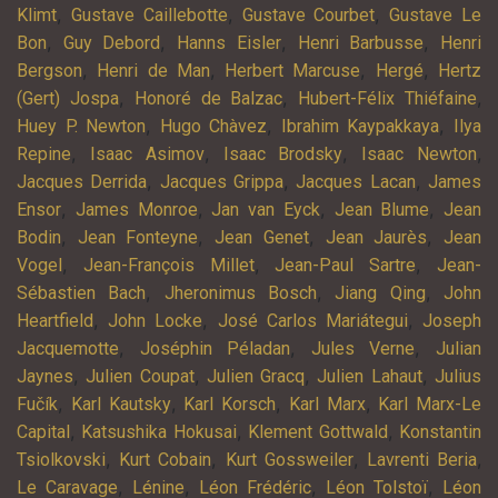
,
,
,
Klimt
Gustave Caillebotte
Gustave Courbet
Gustave Le
,
,
,
,
Bon
Guy Debord
Hanns Eisler
Henri Barbusse
Henri
,
,
,
,
Bergson
Henri de Man
Herbert Marcuse
Hergé
Hertz
,
,
,
(Gert) Jospa
Honoré de Balzac
Hubert-Félix Thiéfaine
,
,
,
Huey P. Newton
Hugo Chàvez
Ibrahim Kaypakkaya
Ilya
,
,
,
,
Repine
Isaac Asimov
Isaac Brodsky
Isaac Newton
,
,
,
Jacques Derrida
Jacques Grippa
Jacques Lacan
James
,
,
,
,
Ensor
James Monroe
Jan van Eyck
Jean Blume
Jean
,
,
,
,
Bodin
Jean Fonteyne
Jean Genet
Jean Jaurès
Jean
,
,
,
Vogel
Jean-François Millet
Jean-Paul Sartre
Jean-
,
,
,
Sébastien Bach
Jheronimus Bosch
Jiang Qing
John
,
,
,
Heartfield
John Locke
José Carlos Mariátegui
Joseph
,
,
,
Jacquemotte
Joséphin Péladan
Jules Verne
Julian
,
,
,
,
Jaynes
Julien Coupat
Julien Gracq
Julien Lahaut
Julius
,
,
,
,
Fučík
Karl Kautsky
Karl Korsch
Karl Marx
Karl Marx-Le
,
,
,
Capital
Katsushika Hokusai
Klement Gottwald
Konstantin
,
,
,
,
Tsiolkovski
Kurt Cobain
Kurt Gossweiler
Lavrenti Beria
,
,
,
,
Le Caravage
Lénine
Léon Frédéric
Léon Tolstoï
Léon