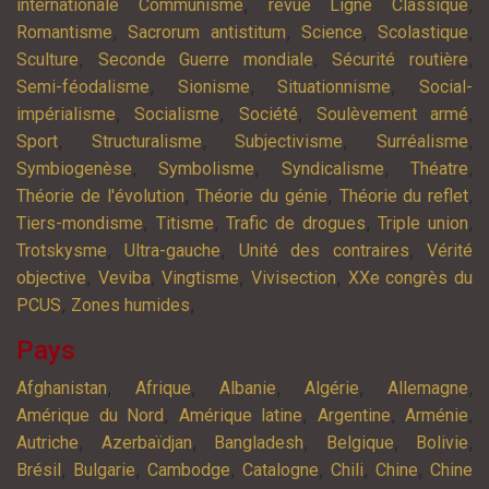
,
,
internationale Communisme
revue Ligne Classique
,
,
,
,
Romantisme
Sacrorum antistitum
Science
Scolastique
,
,
,
Sculture
Seconde Guerre mondiale
Sécurité routière
,
,
,
Semi-féodalisme
Sionisme
Situationnisme
Social-
,
,
,
,
impérialisme
Socialisme
Société
Soulèvement armé
,
,
,
,
Sport
Structuralisme
Subjectivisme
Surréalisme
,
,
,
,
Symbiogenèse
Symbolisme
Syndicalisme
Théatre
,
,
,
Théorie de l'évolution
Théorie du génie
Théorie du reflet
,
,
,
,
Tiers-mondisme
Titisme
Trafic de drogues
Triple union
,
,
,
Trotskysme
Ultra-gauche
Unité des contraires
Vérité
,
,
,
,
objective
Veviba
Vingtisme
Vivisection
XXe congrès du
,
,
PCUS
Zones humides
Pays
,
,
,
,
,
Afghanistan
Afrique
Albanie
Algérie
Allemagne
,
,
,
,
Amérique du Nord
Amérique latine
Argentine
Arménie
,
,
,
,
,
Autriche
Azerbaïdjan
Bangladesh
Belgique
Bolivie
,
,
,
,
,
,
Brésil
Bulgarie
Cambodge
Catalogne
Chili
Chine
Chine