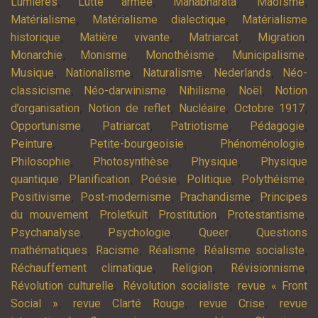
,
,
,
,
Lumières
Lutte armée
Mahâbhârata
Maoïsme
,
,
Matérialisme
Matérialisme dialectique
Matérialisme
,
,
,
,
historique
Matière vivante
Matriarcat
Migration
,
,
,
,
Monarchie
Monisme
Monothéisme
Municipalisme
,
,
,
,
Musique
Nationalisme
Naturalisme
Nederlands
Néo-
,
,
,
,
classicisme
Néo-darwinisme
Nihilisme
Noël
Notion
,
,
,
,
d’organisation
Notion de reflet
Nucléaire
Octobre 1917
,
,
,
,
Opportunisme
Patriarcat
Patriotisme
Pédagogie
,
,
,
Peinture
Petite-bourgeoisie
Phénoménologie
,
,
,
Philosophie
Photosynthèse
Physique
Physique
,
,
,
,
,
quantique
Planification
Poésie
Politique
Polythéisme
,
,
,
Positivisme
Post-modernisme
Prachandisme
Principes
,
,
,
,
du mouvement
Proletkult
Prostitution
Protestantisme
,
,
,
Psychanalyse
Psychologie
Queer
Questions
,
,
,
,
mathématiques
Racisme
Réalisme
Réalisme socialiste
,
,
,
Réchauffement climatique
Religion
Révisionnisme
,
,
Révolution culturelle
Révolution socialiste
revue « Front
,
,
,
Social »
revue Clarté Rouge
revue Crise
revue