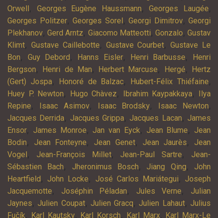
,
,
,
Orwell
Georges Eugène Haussmann
Georges Laugée
,
,
,
Georges Politzer
Georges Sorel
Georgi Dimitrov
Georgi
,
,
,
,
Plekhanov
Gerd Arntz
Giacomo Matteotti
Gonzalo
Gustav
,
,
,
Klimt
Gustave Caillebotte
Gustave Courbet
Gustave Le
,
,
,
,
Bon
Guy Debord
Hanns Eisler
Henri Barbusse
Henri
,
,
,
,
Bergson
Henri de Man
Herbert Marcuse
Hergé
Hertz
,
,
,
(Gert) Jospa
Honoré de Balzac
Hubert-Félix Thiéfaine
,
,
,
Huey P. Newton
Hugo Chàvez
Ibrahim Kaypakkaya
Ilya
,
,
,
,
Repine
Isaac Asimov
Isaac Brodsky
Isaac Newton
,
,
,
Jacques Derrida
Jacques Grippa
Jacques Lacan
James
,
,
,
,
Ensor
James Monroe
Jan van Eyck
Jean Blume
Jean
,
,
,
,
Bodin
Jean Fonteyne
Jean Genet
Jean Jaurès
Jean
,
,
,
Vogel
Jean-François Millet
Jean-Paul Sartre
Jean-
,
,
,
Sébastien Bach
Jheronimus Bosch
Jiang Qing
John
,
,
,
Heartfield
John Locke
José Carlos Mariátegui
Joseph
,
,
,
Jacquemotte
Joséphin Péladan
Jules Verne
Julian
,
,
,
,
Jaynes
Julien Coupat
Julien Gracq
Julien Lahaut
Julius
,
,
,
,
Fučík
Karl Kautsky
Karl Korsch
Karl Marx
Karl Marx-Le