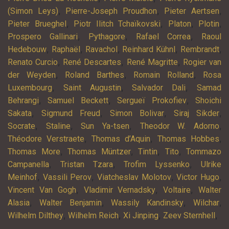
,
,
,
(Simon Leys)
Pierre-Joseph Proudhon
Pieter Aertsen
,
,
,
,
Pieter Brueghel
Piotr Ilitch Tchaïkovski
Platon
Plotin
,
,
,
Prospero Gallinari
Pythagore
Rafael Correa
Raoul
,
,
,
,
,
Hedebouw
Raphaël
Ravachol
Reinhard Kühnl
Rembrandt
,
,
,
Renato Curcio
René Descartes
René Magritte
Rogier van
,
,
,
der Weyden
Roland Barthes
Romain Rolland
Rosa
,
,
,
Luxembourg
Saint Augustin
Salvador Dali
Samad
,
,
,
Behrangi
Samuel Beckett
Sergueï Prokofiev
Shoichi
,
,
,
,
Sakata
Sigmund Freud
Simon Bolivar
Siraj Sikder
,
,
,
,
Socrate
Staline
Sun Ya-tsen
Theodor W. Adorno
,
,
,
Théodore Verstraete
Thomas d’Aquin
Thomas Hobbes
,
,
,
,
Thomas More
Thomas Müntzer
Tintin
Tito
Tommazo
,
,
,
Campanella
Tristan Tzara
Trofim Lyssenko
Ulrike
,
,
,
,
Meinhof
Vassili Perov
Viatcheslav Molotov
Victor Hugo
,
,
,
Vincent Van Gogh
Vladimir Vernadsky
Voltaire
Walter
,
,
,
,
Alasia
Walter Benjamin
Wassily Kandinsky
Wilchar
,
,
,
,
Wilhelm Dilthey
Wilhelm Reich
Xi Jinping
Zeev Sternhell