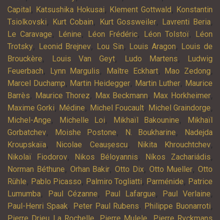
,
,
,
Capital
Katsushika Hokusai
Klement Gottwald
Konstantin
,
,
,
,
Tsiolkovski
Kurt Cobain
Kurt Gossweiler
Lavrenti Beria
,
,
,
,
Le Caravage
Lénine
Léon Frédéric
Léon Tolstoï
Léon
,
,
,
,
Trotsky
Leonid Brejnev
Lou Sin
Louis Aragon
Louis de
,
,
,
Brouckère
Louis Van Geyt
Ludo Martens
Ludwig
,
,
,
,
Feuerbach
Lynn Margulis
Maître Eckhart
Mao Zedong
,
,
,
Marcel Duchamp
Martin Heidegger
Martin Luther
Maurice
,
,
,
,
Barrès
Maurice Thorez
Max Beckmann
Max Horkheimer
,
,
,
,
Maxime Gorki
Médine
Michel Foucault
Michel Graindorge
,
,
,
Michel-Ange
Michelle Loi
Mikhaïl Bakounine
Mikhaïl
,
,
,
Gorbatchev
Moishe Postone
N. Boukharine
Nadejda
,
,
,
Kroupskaïa
Nicolae Ceaușescu
Nikita Khrouchtchev
,
,
,
Nikolaï Fiodorov
Nikos Béloyannis
Níkos Zachariádis
,
,
,
,
Norman Béthune
Orhan Bakir
Otto Dix
Otto Mueller
Otto
,
,
,
,
Rühle
Pablo Picasso
Palmiro Togliatti
Parménide
Patrice
,
,
,
,
Lumumba
Paul Cézanne
Paul Lafargue
Paul Verlaine
,
,
,
Paul-Henri Spaak
Peter Paul Rubens
Philippe Buonarroti
,
,
Pierre Drieu La Rochelle
Pierre Mulele
Pierre Ryckmans