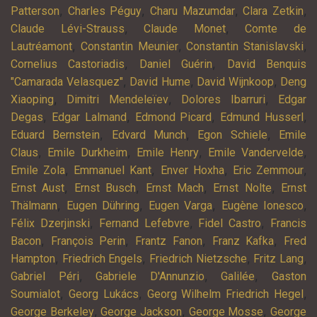
,
,
,
,
Patterson
Charles Péguy
Charu Mazumdar
Clara Zetkin
,
,
Claude Lévi-Strauss
Claude Monet
Comte de
,
,
,
Lautréamont
Constantin Meunier
Constantin Stanislavski
,
,
Cornelius Castoriadis
Daniel Guérin
David Benquis
,
,
,
"Camarada Velasquez"
David Hume
David Wijnkoop
Deng
,
,
,
Xiaoping
Dimitri Mendeleïev
Dolores Ibarruri
Edgar
,
,
,
,
Degas
Edgar Lalmand
Edmond Picard
Edmund Husserl
,
,
,
Eduard Bernstein
Edvard Munch
Egon Schiele
Emile
,
,
,
,
Claus
Emile Durkheim
Emile Henry
Emile Vandervelde
,
,
,
,
Emile Zola
Emmanuel Kant
Enver Hoxha
Eric Zemmour
,
,
,
,
Ernst Aust
Ernst Busch
Ernst Mach
Ernst Nolte
Ernst
,
,
,
,
Thälmann
Eugen Dühring
Eugen Varga
Eugène Ionesco
,
,
,
Félix Dzerjinski
Fernand Lefebvre
Fidel Castro
Francis
,
,
,
,
Bacon
François Perin
Frantz Fanon
Franz Kafka
Fred
,
,
,
,
Hampton
Friedrich Engels
Friedrich Nietzsche
Fritz Lang
,
,
,
Gabriel Péri
Gabriele D'Annunzio
Galilée
Gaston
,
,
,
Soumialot
Georg Lukács
Georg Wilhelm Friedrich Hegel
,
,
,
George Berkeley
George Jackson
George Mosse
George