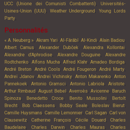
,
UCC (Unione dei Comunisti Combattenti)
Universités-
,
,
Usines-Union (UUU)
Weather Underground
Young Lords
,
Party
Personnalités
,
,
,
,
,
« A. Neuberg »
Akram Yari
Al-Fârâbî
Al-Kindi
Alain Badiou
,
,
,
Albert Camus
Alexander Dubček
Alexandra Kollontai
,
,
Alexandre d’Aphrodise
Alexandre Douguine
Alexandre
,
,
,
,
Rodtchenko
Alfons Mucha
Alfred Klahr
Amadeo Bordiga
,
,
,
,
André Breton
André Cools
André Fougeron
André Marty
,
,
,
Andreï Jdanov
Andreï Vichinsky
Anton Makarenko
Anton
,
,
,
,
Pannekoek
Antonio Gramsci
Antonio Labriola
Aristote
,
,
,
,
Arthur Rimbaud
August Bebel
Averroès
Avicenne
Baruch
,
,
,
Spinoza
Benedetto Croce
Benito Mussolini
Bertolt
,
,
,
,
Brecht
Bob Claessens
Bobby Seale
Boleslav Bierut
,
,
,
Camille Huysmans
Camille Lemonnier
Carl Sagan
Carl von
,
,
,
Clausewitz
Catherine François
Cécile Douard
Charles
,
,
,
Baudelaire
Charles Darwin
Charles Mauras
Charles