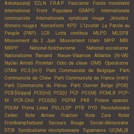
,
,
,
,
Askatasuna)
EZLN
F.R.A.P
Fascisme
Fonds monétaire
,
,
,
international
Front Populaire
GRAPO
Internationale
,
,
,
communiste
Internationale syndicale rouge
Jésuites
,
,
,
,
Khmers rouges
Kominform
KPD
L’Izostat
La Parole au
,
,
,
,
,
Peuple (PAP)
LCR
Lotta continua
MLPD
MLSPB
,
,
,
,
Mouvement du 2 Juin
Mouvement Islam
MPP
MRI
,
,
,
MRPP
National-bolchevisme
National-socialisme
,
,
Nationalisme flamand
Nieuw-Vlaamse Alliantie (N-VA)
,
,
,
,
Nuclei Armati Proletari
Odio de clase
OMS
Operaïsme
,
,
,
OTAN
P.C.E.(m-l)
Parti Communiste de Belgique
Parti
,
,
Communiste de Chine
Parti Communiste de France (mlm)
,
,
Parti Communiste du Pérou
Parti Ouvrier Belge (POB)
,
,
,
,
,
,
PCB [Grippa]
PCE(ml)
PCE(r)
PCF
PCI(M)
PCMLB
PCP-
,
,
,
,
,
,
M
PCR-Chili
PCUS(b)
PGPM
PKK
Potere operaio
,
,
,
,
,
POUM
Prima Linéa
PSL/LSP
PTB
PYD
Revolutionäre
,
,
,
Zellen
Rote Armee Fraktion
Rote Zora
Roter
,
,
,
Frontkämpferbund
Secours Rouge
Social-démocratie
,
,
,
,
STIB
Syndicalisme révolutionnaire
Tupamaros
UC(ML)B