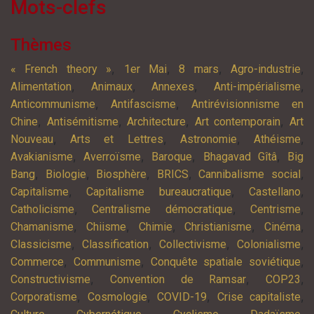
Mots-clefs
Thèmes
,
,
,
,
« French theory »
1er Mai
8 mars
Agro-industrie
,
,
,
,
Alimentation
Animaux
Annexes
Anti-impérialisme
,
,
Anticommunisme
Antifascisme
Antirévisionnisme en
,
,
,
,
Chine
Antisémitisme
Architecture
Art contemporain
Art
,
,
,
,
Nouveau
Arts et Lettres
Astronomie
Athéisme
,
,
,
,
Avakianisme
Averroïsme
Baroque
Bhagavad Gîtâ
Big
,
,
,
,
,
Bang
Biologie
Biosphère
BRICS
Cannibalisme social
,
,
,
Capitalisme
Capitalisme bureaucratique
Castellano
,
,
,
Catholicisme
Centralisme démocratique
Centrisme
,
,
,
,
,
Chamanisme
Chiisme
Chimie
Christianisme
Cinéma
,
,
,
,
Classicisme
Classification
Collectivisme
Colonialisme
,
,
,
Commerce
Communisme
Conquête spatiale soviétique
,
,
,
Constructivisme
Convention de Ramsar
COP23
,
,
,
,
Corporatisme
Cosmologie
COVID-19
Crise capitaliste