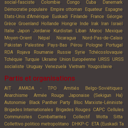
,
,
,
,
,
social-fasciste
Colombie
Congo
Cuba
Danemark
,
,
,
,
Démocratie populaire
Empire ottoman
Equateur
Espagne
,
,
,
,
,
Etats-Unis d'Amérique
Euskadi
Finlande
France
Géorgie
,
,
,
,
,
,
,
,
Grèce
Groenland
Hollande
Hongrie
Inde
Irak
Iran
Israël
,
,
,
,
,
,
,
Italie
Japon
Jordanie
Kurdistan
Liban
Maroc
Mexique
,
,
,
,
Moyen-Orient
Népal
Nicaragua
Nord-Pas-de-Calais
,
,
,
,
,
,
Pakistan
Palestine
Pays-Bas
Pérou
Pologne
Portugal
,
,
,
,
,
,
RDA
Rojava
Roumanie
Russie
Syrie
Tchécoslovaquie
,
,
,
,
,
Tchéquie
Turquie
Ukraine
Union Européenne
URSS
URSS
,
,
,
,
,
socialiste
Uruguay
Venezuela
Vietnam
Yougoslavie
Partis et organisations
,
,
,
AIT
AMADA - TPO
Amitiés Belgo-Soviétiques
,
,
Anarchisme
Armée Rouge Japonaise (Sekigun Ha)
,
,
,
Autonomie
Black Panther Party
Bloc Marxiste-Léniniste
,
,
,
Brigades Internationales
Brigades Rouges
CAPC
Cellules
,
,
Communistes Combattantes
Collectif Wotta Sitta
,
,
Collettivo politico metropolitano
DHKP-C
ETA (Euskadi Ta