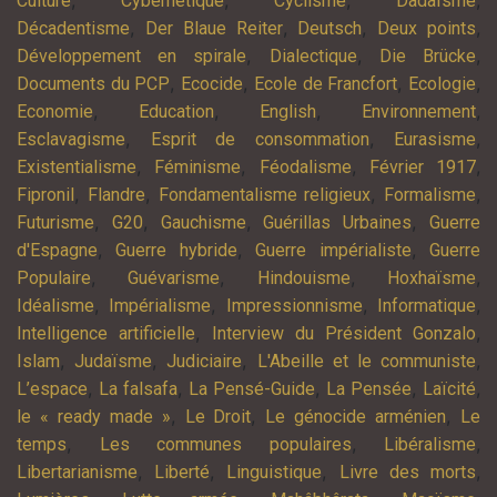
,
,
,
,
Culture
Cybernétique
Cyclisme
Dadaïsme
,
,
,
,
Décadentisme
Der Blaue Reiter
Deutsch
Deux points
,
,
,
Développement en spirale
Dialectique
Die Brücke
,
,
,
,
Documents du PCP
Ecocide
Ecole de Francfort
Ecologie
,
,
,
,
Economie
Education
English
Environnement
,
,
,
Esclavagisme
Esprit de consommation
Eurasisme
,
,
,
,
Existentialisme
Féminisme
Féodalisme
Février 1917
,
,
,
,
Fipronil
Flandre
Fondamentalisme religieux
Formalisme
,
,
,
,
Futurisme
G20
Gauchisme
Guérillas Urbaines
Guerre
,
,
,
d'Espagne
Guerre hybride
Guerre impérialiste
Guerre
,
,
,
,
Populaire
Guévarisme
Hindouisme
Hoxhaïsme
,
,
,
,
Idéalisme
Impérialisme
Impressionnisme
Informatique
,
,
Intelligence artificielle
Interview du Président Gonzalo
,
,
,
,
Islam
Judaïsme
Judiciaire
L'Abeille et le communiste
,
,
,
,
,
L’espace
La falsafa
La Pensé-Guide
La Pensée
Laïcité
,
,
,
le « ready made »
Le Droit
Le génocide arménien
Le
,
,
,
temps
Les communes populaires
Libéralisme
,
,
,
,
Libertarianisme
Liberté
Linguistique
Livre des morts