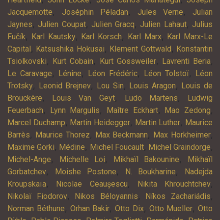
,
,
,
Jacquemotte
Joséphin Péladan
Jules Verne
Julian
,
,
,
,
Jaynes
Julien Coupat
Julien Gracq
Julien Lahaut
Julius
,
,
,
,
Fučík
Karl Kautsky
Karl Korsch
Karl Marx
Karl Marx-Le
,
,
,
Capital
Katsushika Hokusai
Klement Gottwald
Konstantin
,
,
,
,
Tsiolkovski
Kurt Cobain
Kurt Gossweiler
Lavrenti Beria
,
,
,
,
Le Caravage
Lénine
Léon Frédéric
Léon Tolstoï
Léon
,
,
,
,
Trotsky
Leonid Brejnev
Lou Sin
Louis Aragon
Louis de
,
,
,
Brouckère
Louis Van Geyt
Ludo Martens
Ludwig
,
,
,
,
Feuerbach
Lynn Margulis
Maître Eckhart
Mao Zedong
,
,
,
Marcel Duchamp
Martin Heidegger
Martin Luther
Maurice
,
,
,
,
Barrès
Maurice Thorez
Max Beckmann
Max Horkheimer
,
,
,
,
Maxime Gorki
Médine
Michel Foucault
Michel Graindorge
,
,
,
Michel-Ange
Michelle Loi
Mikhaïl Bakounine
Mikhaïl
,
,
,
Gorbatchev
Moishe Postone
N. Boukharine
Nadejda
,
,
,
Kroupskaïa
Nicolae Ceaușescu
Nikita Khrouchtchev
,
,
,
Nikolaï Fiodorov
Nikos Béloyannis
Níkos Zachariádis
,
,
,
,
Norman Béthune
Orhan Bakir
Otto Dix
Otto Mueller
Otto