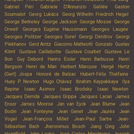
,
,
,
Gabriel Péri
Gabriele D'Annunzio
Galilée
Gaston
,
,
,
Soumialot
Georg Lukács
Georg Wilhelm Friedrich Hegel
,
,
,
George Berkeley
George Jackson
George Mosse
George
,
,
,
Orwell
Georges Eugène Haussmann
Georges Laugée
,
,
,
Georges Politzer
Georges Sorel
Georgi Dimitrov
Georgi
,
,
,
,
Plekhanov
Gerd Arntz
Giacomo Matteotti
Gonzalo
Gustav
,
,
,
Klimt
Gustave Caillebotte
Gustave Courbet
Gustave Le
,
,
,
,
Bon
Guy Debord
Hanns Eisler
Henri Barbusse
Henri
,
,
,
,
Bergson
Henri de Man
Herbert Marcuse
Hergé
Hertz
,
,
,
(Gert) Jospa
Honoré de Balzac
Hubert-Félix Thiéfaine
,
,
,
Huey P. Newton
Hugo Chàvez
Ibrahim Kaypakkaya
Ilya
,
,
,
,
Repine
Isaac Asimov
Isaac Brodsky
Isaac Newton
,
,
,
Jacques Derrida
Jacques Grippa
Jacques Lacan
James
,
,
,
,
Ensor
James Monroe
Jan van Eyck
Jean Blume
Jean
,
,
,
,
Bodin
Jean Fonteyne
Jean Genet
Jean Jaurès
Jean
,
,
,
Vogel
Jean-François Millet
Jean-Paul Sartre
Jean-
,
,
,
Sébastien Bach
Jheronimus Bosch
Jiang Qing
John
,
,
,
Heartfield
John Locke
José Carlos Mariátegui
Joseph