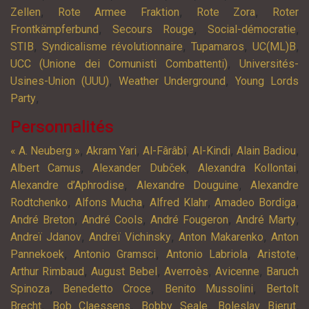
,
,
,
Zellen
Rote Armee Fraktion
Rote Zora
Roter
,
,
,
Frontkämpferbund
Secours Rouge
Social-démocratie
,
,
,
,
STIB
Syndicalisme révolutionnaire
Tupamaros
UC(ML)B
,
UCC (Unione dei Comunisti Combattenti)
Universités-
,
,
Usines-Union (UUU)
Weather Underground
Young Lords
,
Party
Personnalités
,
,
,
,
,
« A. Neuberg »
Akram Yari
Al-Fârâbî
Al-Kindi
Alain Badiou
,
,
,
Albert Camus
Alexander Dubček
Alexandra Kollontai
,
,
Alexandre d’Aphrodise
Alexandre Douguine
Alexandre
,
,
,
,
Rodtchenko
Alfons Mucha
Alfred Klahr
Amadeo Bordiga
,
,
,
,
André Breton
André Cools
André Fougeron
André Marty
,
,
,
Andreï Jdanov
Andreï Vichinsky
Anton Makarenko
Anton
,
,
,
,
Pannekoek
Antonio Gramsci
Antonio Labriola
Aristote
,
,
,
,
Arthur Rimbaud
August Bebel
Averroès
Avicenne
Baruch
,
,
,
Spinoza
Benedetto Croce
Benito Mussolini
Bertolt
,
,
,
,
Brecht
Bob Claessens
Bobby Seale
Boleslav Bierut