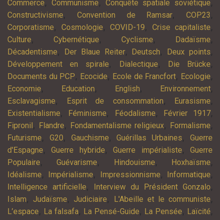
,
,
,
Commerce
Communisme
Conquête spatiale soviétique
,
,
,
Constructivisme
Convention de Ramsar
COP23
,
,
,
,
Corporatisme
Cosmologie
COVID-19
Crise capitaliste
,
,
,
,
Culture
Cybernétique
Cyclisme
Dadaïsme
,
,
,
,
Décadentisme
Der Blaue Reiter
Deutsch
Deux points
,
,
,
Développement en spirale
Dialectique
Die Brücke
,
,
,
,
Documents du PCP
Ecocide
Ecole de Francfort
Ecologie
,
,
,
,
Economie
Education
English
Environnement
,
,
,
Esclavagisme
Esprit de consommation
Eurasisme
,
,
,
,
Existentialisme
Féminisme
Féodalisme
Février 1917
,
,
,
,
Fipronil
Flandre
Fondamentalisme religieux
Formalisme
,
,
,
,
Futurisme
G20
Gauchisme
Guérillas Urbaines
Guerre
,
,
,
d'Espagne
Guerre hybride
Guerre impérialiste
Guerre
,
,
,
,
Populaire
Guévarisme
Hindouisme
Hoxhaïsme
,
,
,
,
Idéalisme
Impérialisme
Impressionnisme
Informatique
,
,
Intelligence artificielle
Interview du Président Gonzalo
,
,
,
,
Islam
Judaïsme
Judiciaire
L'Abeille et le communiste
,
,
,
,
,
L’espace
La falsafa
La Pensé-Guide
La Pensée
Laïcité