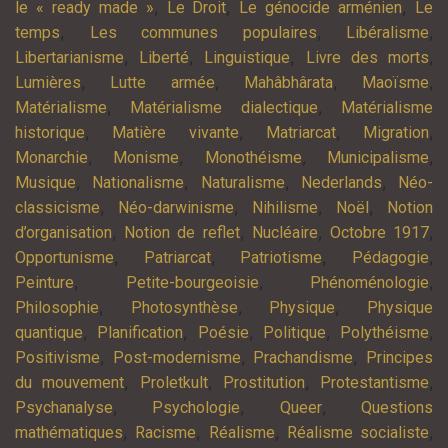
,
,
,
le « ready made »
Le Droit
Le génocide arménien
Le
,
,
,
temps
Les communes populaires
Libéralisme
,
,
,
,
Libertarianisme
Liberté
Linguistique
Livre des morts
,
,
,
,
Lumières
Lutte armée
Mahâbhârata
Maoïsme
,
,
Matérialisme
Matérialisme dialectique
Matérialisme
,
,
,
,
historique
Matière vivante
Matriarcat
Migration
,
,
,
,
Monarchie
Monisme
Monothéisme
Municipalisme
,
,
,
,
Musique
Nationalisme
Naturalisme
Nederlands
Néo-
,
,
,
,
classicisme
Néo-darwinisme
Nihilisme
Noël
Notion
,
,
,
,
d’organisation
Notion de reflet
Nucléaire
Octobre 1917
,
,
,
,
Opportunisme
Patriarcat
Patriotisme
Pédagogie
,
,
,
Peinture
Petite-bourgeoisie
Phénoménologie
,
,
,
Philosophie
Photosynthèse
Physique
Physique
,
,
,
,
,
quantique
Planification
Poésie
Politique
Polythéisme
,
,
,
Positivisme
Post-modernisme
Prachandisme
Principes
,
,
,
,
du mouvement
Proletkult
Prostitution
Protestantisme
,
,
,
Psychanalyse
Psychologie
Queer
Questions
,
,
,
,
mathématiques
Racisme
Réalisme
Réalisme socialiste