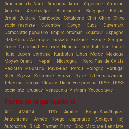
,
,
,
,
Amérique du Nord
Amérique latine
Argentine
Arménie
,
,
,
,
,
Autriche
Azerbaïdjan
Bangladesh
Belgique
Bolivie
,
,
,
,
,
,
Brésil
Bulgarie
Cambodge
Catalogne
Chili
Chine
Chine
,
,
,
,
,
social-fasciste
Colombie
Congo
Cuba
Danemark
,
,
,
,
Démocratie populaire
Empire ottoman
Equateur
Espagne
,
,
,
,
,
Etats-Unis d'Amérique
Euskadi
Finlande
France
Géorgie
,
,
,
,
,
,
,
,
Grèce
Groenland
Hollande
Hongrie
Inde
Irak
Iran
Israël
,
,
,
,
,
,
,
Italie
Japon
Jordanie
Kurdistan
Liban
Maroc
Mexique
,
,
,
,
Moyen-Orient
Népal
Nicaragua
Nord-Pas-de-Calais
,
,
,
,
,
,
Pakistan
Palestine
Pays-Bas
Pérou
Pologne
Portugal
,
,
,
,
,
,
RDA
Rojava
Roumanie
Russie
Syrie
Tchécoslovaquie
,
,
,
,
,
Tchéquie
Turquie
Ukraine
Union Européenne
URSS
URSS
,
,
,
,
,
socialiste
Uruguay
Venezuela
Vietnam
Yougoslavie
Partis et organisations
,
,
,
AIT
AMADA - TPO
Amitiés Belgo-Soviétiques
,
,
Anarchisme
Armée Rouge Japonaise (Sekigun Ha)
,
,
,
Autonomie
Black Panther Party
Bloc Marxiste-Léniniste