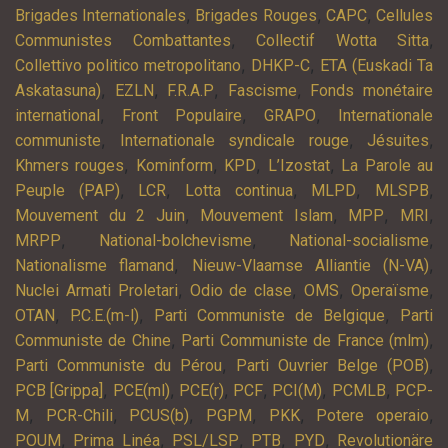
,
,
,
Brigades Internationales
Brigades Rouges
CAPC
Cellules
,
,
Communistes Combattantes
Collectif Wotta Sitta
,
,
Collettivo politico metropolitano
DHKP-C
ETA (Euskadi Ta
,
,
,
,
Askatasuna)
EZLN
F.R.A.P
Fascisme
Fonds monétaire
,
,
,
international
Front Populaire
GRAPO
Internationale
,
,
,
communiste
Internationale syndicale rouge
Jésuites
,
,
,
,
Khmers rouges
Kominform
KPD
L’Izostat
La Parole au
,
,
,
,
,
Peuple (PAP)
LCR
Lotta continua
MLPD
MLSPB
,
,
,
,
Mouvement du 2 Juin
Mouvement Islam
MPP
MRI
,
,
,
MRPP
National-bolchevisme
National-socialisme
,
,
Nationalisme flamand
Nieuw-Vlaamse Alliantie (N-VA)
,
,
,
,
Nuclei Armati Proletari
Odio de clase
OMS
Operaïsme
,
,
,
OTAN
P.C.E.(m-l)
Parti Communiste de Belgique
Parti
,
,
Communiste de Chine
Parti Communiste de France (mlm)
,
,
Parti Communiste du Pérou
Parti Ouvrier Belge (POB)
,
,
,
,
,
,
PCB [Grippa]
PCE(ml)
PCE(r)
PCF
PCI(M)
PCMLB
PCP-
,
,
,
,
,
,
M
PCR-Chili
PCUS(b)
PGPM
PKK
Potere operaio
,
,
,
,
,
POUM
Prima Linéa
PSL/LSP
PTB
PYD
Revolutionäre