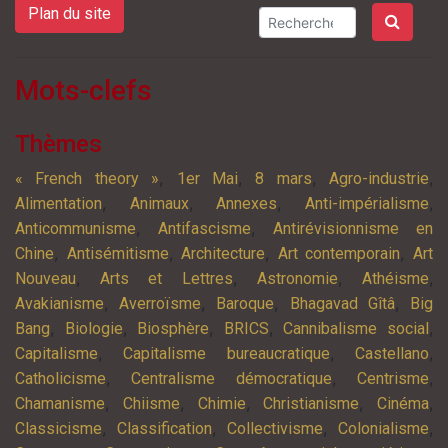
Plan du site
Mots-clefs
Thèmes
,
,
,
,
« French theory »
1er Mai
8 mars
Agro-industrie
,
,
,
,
Alimentation
Animaux
Annexes
Anti-impérialisme
,
,
Anticommunisme
Antifascisme
Antirévisionnisme en
,
,
,
,
Chine
Antisémitisme
Architecture
Art contemporain
Art
,
,
,
,
Nouveau
Arts et Lettres
Astronomie
Athéisme
,
,
,
,
Avakianisme
Averroïsme
Baroque
Bhagavad Gîtâ
Big
,
,
,
,
,
Bang
Biologie
Biosphère
BRICS
Cannibalisme social
,
,
,
Capitalisme
Capitalisme bureaucratique
Castellano
,
,
,
Catholicisme
Centralisme démocratique
Centrisme
,
,
,
,
,
Chamanisme
Chiisme
Chimie
Christianisme
Cinéma
,
,
,
,
Classicisme
Classification
Collectivisme
Colonialisme