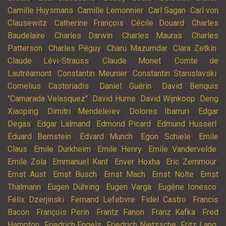
,
,
,
Camille Huysmans
Camille Lemonnier
Carl Sagan
Carl von
,
,
,
Clausewitz
Catherine François
Cécile Douard
Charles
,
,
,
Baudelaire
Charles Darwin
Charles Mauras
Charles
,
,
,
,
Patterson
Charles Péguy
Charu Mazumdar
Clara Zetkin
,
,
Claude Lévi-Strauss
Claude Monet
Comte de
,
,
,
Lautréamont
Constantin Meunier
Constantin Stanislavski
,
,
Cornelius Castoriadis
Daniel Guérin
David Benquis
,
,
,
"Camarada Velasquez"
David Hume
David Wijnkoop
Deng
,
,
,
Xiaoping
Dimitri Mendeleïev
Dolores Ibarruri
Edgar
,
,
,
,
Degas
Edgar Lalmand
Edmond Picard
Edmund Husserl
,
,
,
Eduard Bernstein
Edvard Munch
Egon Schiele
Emile
,
,
,
,
Claus
Emile Durkheim
Emile Henry
Emile Vandervelde
,
,
,
,
Emile Zola
Emmanuel Kant
Enver Hoxha
Eric Zemmour
,
,
,
,
Ernst Aust
Ernst Busch
Ernst Mach
Ernst Nolte
Ernst
,
,
,
,
Thälmann
Eugen Dühring
Eugen Varga
Eugène Ionesco
,
,
,
Félix Dzerjinski
Fernand Lefebvre
Fidel Castro
Francis
,
,
,
,
Bacon
François Perin
Frantz Fanon
Franz Kafka
Fred
,
,
,
,
Hampton
Friedrich Engels
Friedrich Nietzsche
Fritz Lang