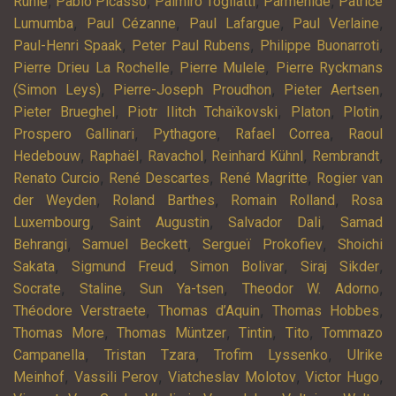
,
,
,
,
Rühle
Pablo Picasso
Palmiro Togliatti
Parménide
Patrice
,
,
,
,
Lumumba
Paul Cézanne
Paul Lafargue
Paul Verlaine
,
,
,
Paul-Henri Spaak
Peter Paul Rubens
Philippe Buonarroti
,
,
Pierre Drieu La Rochelle
Pierre Mulele
Pierre Ryckmans
,
,
,
(Simon Leys)
Pierre-Joseph Proudhon
Pieter Aertsen
,
,
,
,
Pieter Brueghel
Piotr Ilitch Tchaïkovski
Platon
Plotin
,
,
,
Prospero Gallinari
Pythagore
Rafael Correa
Raoul
,
,
,
,
,
Hedebouw
Raphaël
Ravachol
Reinhard Kühnl
Rembrandt
,
,
,
Renato Curcio
René Descartes
René Magritte
Rogier van
,
,
,
der Weyden
Roland Barthes
Romain Rolland
Rosa
,
,
,
Luxembourg
Saint Augustin
Salvador Dali
Samad
,
,
,
Behrangi
Samuel Beckett
Sergueï Prokofiev
Shoichi
,
,
,
,
Sakata
Sigmund Freud
Simon Bolivar
Siraj Sikder
,
,
,
,
Socrate
Staline
Sun Ya-tsen
Theodor W. Adorno
,
,
,
Théodore Verstraete
Thomas d’Aquin
Thomas Hobbes
,
,
,
,
Thomas More
Thomas Müntzer
Tintin
Tito
Tommazo
,
,
,
Campanella
Tristan Tzara
Trofim Lyssenko
Ulrike
,
,
,
,
Meinhof
Vassili Perov
Viatcheslav Molotov
Victor Hugo