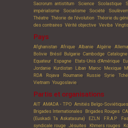
,
,
,
Sacrorum antistitum
Science
Scolastique
S
,
,
,
impérialisme
Socialisme
Société
Soulève
,
,
Théatre
Théorie de l'évolution
Théorie du gén
,
,
,
des contraires
Vérité objective
Veviba
Vingt
Pays
,
,
,
,
Afghanistan
Afrique
Albanie
Algérie
Allem
,
,
,
,
Bolivie
Brésil
Bulgarie
Cambodge
Catalogne
,
,
,
Equateur
Espagne
Etats-Unis d'Amérique
Eu
,
,
,
,
,
Jordanie
Kurdistan
Liban
Maroc
Mexique
M
,
,
,
,
,
RDA
Rojava
Roumanie
Russie
Syrie
Tché
,
,
Vietnam
Yougoslavie
Partis et organisations
,
,
AIT
AMADA - TPO
Amitiés Belgo-Soviétique
,
,
Brigades Internationales
Brigades Rouges
C
,
,
,
(Euskadi Ta Askatasuna)
EZLN
F.R.A.P
Fa
,
,
,
syndicale rouge
Jésuites
Khmers rouges
K