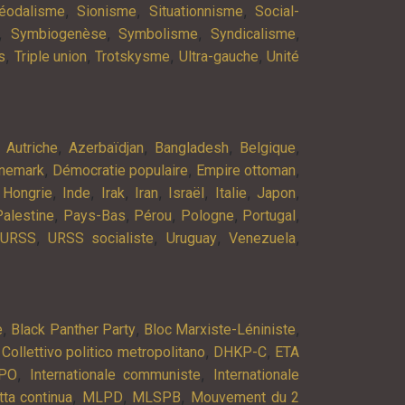
,
,
,
éodalisme
Sionisme
Situationnisme
Social-
,
,
,
,
Symbiogenèse
Symbolisme
Syndicalisme
,
,
,
,
s
Triple union
Trotskysme
Ultra-gauche
Unité
,
,
,
,
,
Autriche
Azerbaïdjan
Bangladesh
Belgique
,
,
,
nemark
Démocratie populaire
Empire ottoman
,
,
,
,
,
,
,
,
Hongrie
Inde
Irak
Iran
Israël
Italie
Japon
,
,
,
,
,
Palestine
Pays-Bas
Pérou
Pologne
Portugal
,
,
,
,
URSS
URSS socialiste
Uruguay
Venezuela
,
,
,
e
Black Panther Party
Bloc Marxiste-Léniniste
,
,
,
Collettivo politico metropolitano
DHKP-C
ETA
,
,
PO
Internationale communiste
Internationale
,
,
,
tta continua
MLPD
MLSPB
Mouvement du 2