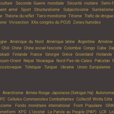
,
,
,
culture
Seconde Guerre mondiale
Sécurité routière
Semi-f
,
,
,
,
ment armé
Sport
Structuralisme
Subjectivisme
Surréalisme
,
,
,
,
ie
Théorie du reflet
Tiers-mondisme
Titisme
Trafic de drogue
,
,
,
,
isme
Vivisection
XXe congrès du PCUS
Zones humides
,
,
,
,
agne
Amérique du Nord
Amérique latine
Argentine
Arménie
,
,
,
,
,
,
,
Chili
Chine
Chine social-fasciste
Colombie
Congo
Cuba
Da
,
,
,
,
,
,
skadi
Finlande
France
Géorgie
Grèce
Groenland
Hollande
,
,
,
,
,
oyen-Orient
Népal
Nicaragua
Nord-Pas-de-Calais
Pakistan
,
,
,
,
,
coslovaquie
Tchéquie
Turquie
Ukraine
Union Européenne
,
,
,
s
Anarchisme
Armée Rouge Japonaise (Sekigun Ha)
Autonomi
,
,
APC
Cellules Communistes Combattantes
Collectif Wotta Sitta
,
,
,
scisme
Fonds monétaire international
Front Populaire
GRA
,
,
,
,
,
ominform
KPD
L’Izostat
La Parole au Peuple (PAP)
LCR
Lo