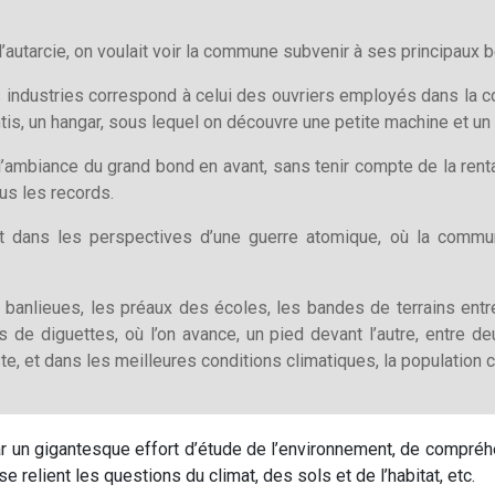
à l’autarcie, on voulait voir la commune subvenir à ses principaux
 industries correspond à celui des ouvriers employés dans la 
ntis, un hangar, sous lequel on découvre une petite machine et un 
 l’ambiance du grand bond en avant, sans tenir compte de la rentabi
ous les records.
ait dans les perspectives d’une guerre atomique, où la commun
s banlieues, les préaux des écoles, les bandes de terrains entr
rs de diguettes, où l’on avance, un pied devant l’autre, entre d
ste, et dans les meilleures conditions climatiques, la population c
ar un gigantesque effort d’étude de l’environnement, de compréh
elient les questions du climat, des sols et de l’habitat, etc.