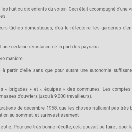
 les huit ou dix enfants du voisin. Ceci était accompagné d’une vi
mes.
e leurs tâches domestiques, d’où le réfectoire, les garderies d’e
it une certaine résistance de la part des paysans.
re manière.
gé à partir d’elle sans que pour autant une autonomie suffisa
és « brigades » et « équipes » des communes. Les comptes é
asses d’ouvriers jusqu’à 9.000 travailleurs).
clarations de décembre 1958, que les choses n’allaient pas très 
lisation au sommet, et surinvestissement.
nvestie. Pour une très bonne récolte, cela pouvait se faire ; pou