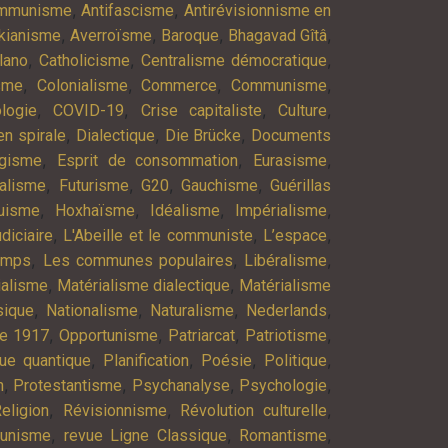
,
,
ommunisme
Antifascisme
Antirévisionnisme en
,
,
,
,
kianisme
Averroïsme
Baroque
Bhagavad Gîtâ
,
,
,
lano
Catholicisme
Centralisme démocratique
,
,
,
,
isme
Colonialisme
Commerce
Communisme
,
,
,
,
logie
COVID-19
Crise capitaliste
Culture
,
,
,
n spirale
Dialectique
Die Brücke
Documents
,
,
,
agisme
Esprit de consommation
Eurasisme
,
,
,
,
alisme
Futurisme
G20
Gauchisme
Guérillas
,
,
,
,
uisme
Hoxhaïsme
Idéalisme
Impérialisme
,
,
,
diciaire
L'Abeille et le communiste
L’espace
,
,
,
emps
Les communes populaires
Libéralisme
,
,
ialisme
Matérialisme dialectique
Matérialisme
,
,
,
,
ique
Nationalisme
Naturalisme
Nederlands
,
,
,
,
re 1917
Opportunisme
Patriarcat
Patriotisme
,
,
,
,
ue quantique
Planification
Poésie
Politique
,
,
,
,
n
Protestantisme
Psychanalyse
Psychologie
,
,
,
eligion
Révisionnisme
Révolution culturelle
,
,
,
munisme
revue Ligne Classique
Romantisme