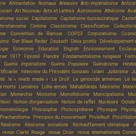
,
,
,
,
,
rie
Alimentation
Animaux
Annexes
Anti-impérialisme
Antic
,
,
,
,
,
porain
Art Nouveau
Arts et Lettres
Astronomie
Athéisme
Ava
,
,
,
alisme social
Capitalisme
Capitalisme bureaucratique
Castel
,
,
,
,
hristianisme
Cinéma
Classicisme
Classification
Collectiv
,
,
,
,
sme
Convention de Ramsar
COP23
Corporatisme
Cosmo
,
,
,
,
isme
Der Blaue Reiter
Deutsch
Deux points
Développement e
,
,
,
,
,
ogie
Economie
Education
English
Environnement
Esclav
,
,
,
,
rier 1917
Fipronil
Flandre
Fondamentalisme religieux
Form
,
,
,
,
Guerre impérialiste
Guerre Populaire
Guévarisme
Hindo
,
,
,
,
tificielle
Interview du Président Gonzalo
Islam
Judaïsme
Ju
,
,
,
,
ité
le « ready made »
Le Droit
Le génocide arménien
Le t
,
,
,
,
,
es morts
Lumières
Lutte armée
Mahâbhârata
Maoïsme
Matér
,
,
,
,
,
tion
Monarchie
Monisme
Monothéisme
Municipalisme
Mus
,
,
,
,
,
Noël
Notion d’organisation
Notion de reflet
Nucléaire
Octob
,
,
,
,
noménologie
Philosophie
Photosynthèse
Physique
Physiq
,
,
,
Prachandisme
Principes du mouvement
Proletkult
Prostitutio
,
,
,
,
Réalisme
Réalisme socialiste
Réchauffement climatique
R
,
,
,
revue Clarté Rouge
revue Crise
revue internationale Com