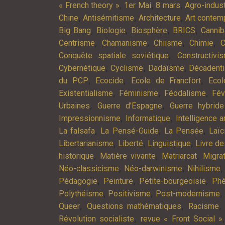
,
,
,
« French theory »
1er Mai
8 mars
Agro-indust
,
,
,
Chine
Antisémitisme
Architecture
Art contem
,
,
,
,
Big Bang
Biologie
Biosphère
BRICS
Cannib
,
,
,
,
Centrisme
Chamanisme
Chiisme
Chimie
C
,
Conquête spatiale soviétique
Constructivi
,
,
,
Cybernétique
Cyclisme
Dadaïsme
Décadent
,
,
,
du PCP
Ecocide
Ecole de Francfort
Ecol
,
,
,
Existentialisme
Féminisme
Féodalisme
Fév
,
,
Urbaines
Guerre d'Espagne
Guerre hybride
,
,
Impressionnisme
Informatique
Intelligence ar
,
,
,
La falsafa
La Pensé-Guide
La Pensée
Laïc
,
,
,
Libertarianisme
Liberté
Linguistique
Livre d
,
,
,
historique
Matière vivante
Matriarcat
Migra
,
,
Néo-classicisme
Néo-darwinisme
Nihilisme
,
,
,
Pédagogie
Peinture
Petite-bourgeoisie
Phé
,
,
,
Polythéisme
Positivisme
Post-modernisme
,
,
Queer
Questions mathématiques
Racisme
,
Révolution socialiste
revue « Front Social »