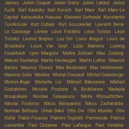
,
,
,
,
Jaynes
Julien Coupat
Julien Gracq
Julien Lahaut
Julius
,
,
,
,
Fučík
Karl Kautsky
Karl Korsch
Karl Marx
Karl Marx-Le
,
,
,
Capital
Katsushika Hokusai
Klement Gottwald
Konstantin
,
,
,
,
Tsiolkovski
Kurt Cobain
Kurt Gossweiler
Lavrenti Beria
,
,
,
,
Le Caravage
Lénine
Léon Frédéric
Léon Tolstoï
Léon
,
,
,
,
Trotsky
Leonid Brejnev
Lou Sin
Louis Aragon
Louis de
,
,
,
Brouckère
Louis Van Geyt
Ludo Martens
Ludwig
,
,
,
,
Feuerbach
Lynn Margulis
Maître Eckhart
Mao Zedong
,
,
,
Marcel Duchamp
Martin Heidegger
Martin Luther
Maurice
,
,
,
,
Barrès
Maurice Thorez
Max Beckmann
Max Horkheimer
,
,
,
,
Maxime Gorki
Médine
Michel Foucault
Michel Graindorge
,
,
,
Michel-Ange
Michelle Loi
Mikhaïl Bakounine
Mikhaïl
,
,
,
Gorbatchev
Moishe Postone
N. Boukharine
Nadejda
,
,
,
Kroupskaïa
Nicolae Ceaușescu
Nikita Khrouchtchev
,
,
,
Nikolaï Fiodorov
Nikos Béloyannis
Níkos Zachariádis
,
,
,
,
Norman Béthune
Orhan Bakir
Otto Dix
Otto Mueller
Otto
,
,
,
,
Rühle
Pablo Picasso
Palmiro Togliatti
Parménide
Patrice
,
,
,
,
Lumumba
Paul Cézanne
Paul Lafargue
Paul Verlaine