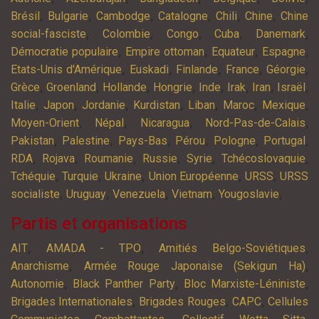
,
,
,
,
,
,
Brésil
Bulgarie
Cambodge
Catalogne
Chili
Chine
Chine
,
,
,
,
,
social-fasciste
Colombie
Congo
Cuba
Danemark
,
,
,
,
Démocratie populaire
Empire ottoman
Equateur
Espagne
,
,
,
,
,
Etats-Unis d'Amérique
Euskadi
Finlande
France
Géorgie
,
,
,
,
,
,
,
,
Grèce
Groenland
Hollande
Hongrie
Inde
Irak
Iran
Israël
,
,
,
,
,
,
,
Italie
Japon
Jordanie
Kurdistan
Liban
Maroc
Mexique
,
,
,
,
Moyen-Orient
Népal
Nicaragua
Nord-Pas-de-Calais
,
,
,
,
,
,
Pakistan
Palestine
Pays-Bas
Pérou
Pologne
Portugal
,
,
,
,
,
,
RDA
Rojava
Roumanie
Russie
Syrie
Tchécoslovaquie
,
,
,
,
,
Tchéquie
Turquie
Ukraine
Union Européenne
URSS
URSS
,
,
,
,
,
socialiste
Uruguay
Venezuela
Vietnam
Yougoslavie
Partis et organisations
,
,
,
AIT
AMADA - TPO
Amitiés Belgo-Soviétiques
,
,
Anarchisme
Armée Rouge Japonaise (Sekigun Ha)
,
,
,
Autonomie
Black Panther Party
Bloc Marxiste-Léniniste
,
,
,
Brigades Internationales
Brigades Rouges
CAPC
Cellules