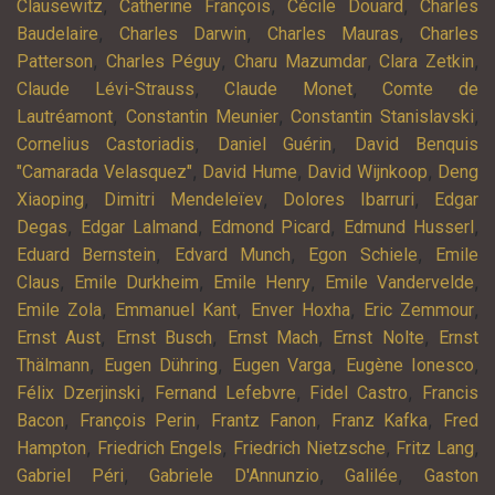
,
,
,
Clausewitz
Catherine François
Cécile Douard
Charles
,
,
,
Baudelaire
Charles Darwin
Charles Mauras
Charles
,
,
,
,
Patterson
Charles Péguy
Charu Mazumdar
Clara Zetkin
,
,
Claude Lévi-Strauss
Claude Monet
Comte de
,
,
,
Lautréamont
Constantin Meunier
Constantin Stanislavski
,
,
Cornelius Castoriadis
Daniel Guérin
David Benquis
,
,
,
"Camarada Velasquez"
David Hume
David Wijnkoop
Deng
,
,
,
Xiaoping
Dimitri Mendeleïev
Dolores Ibarruri
Edgar
,
,
,
,
Degas
Edgar Lalmand
Edmond Picard
Edmund Husserl
,
,
,
Eduard Bernstein
Edvard Munch
Egon Schiele
Emile
,
,
,
,
Claus
Emile Durkheim
Emile Henry
Emile Vandervelde
,
,
,
,
Emile Zola
Emmanuel Kant
Enver Hoxha
Eric Zemmour
,
,
,
,
Ernst Aust
Ernst Busch
Ernst Mach
Ernst Nolte
Ernst
,
,
,
,
Thälmann
Eugen Dühring
Eugen Varga
Eugène Ionesco
,
,
,
Félix Dzerjinski
Fernand Lefebvre
Fidel Castro
Francis
,
,
,
,
Bacon
François Perin
Frantz Fanon
Franz Kafka
Fred
,
,
,
,
Hampton
Friedrich Engels
Friedrich Nietzsche
Fritz Lang
,
,
,
Gabriel Péri
Gabriele D'Annunzio
Galilée
Gaston