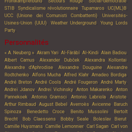
,
,
,
Frontkämpferbund
Secours Rouge
Social-démocratie
,
,
,
,
STIB
Syndicalisme révolutionnaire
Tupamaros
UC(ML)B
,
UCC (Unione dei Comunisti Combattenti)
Universités-
,
,
Usines-Union (UUU)
Weather Underground
Young Lords
,
Party
Personnalités
,
,
,
,
,
« A. Neuberg »
Akram Yari
Al-Fârâbî
Al-Kindi
Alain Badiou
,
,
,
Albert Camus
Alexander Dubček
Alexandra Kollontai
,
,
Alexandre d’Aphrodise
Alexandre Douguine
Alexandre
,
,
,
,
Rodtchenko
Alfons Mucha
Alfred Klahr
Amadeo Bordiga
,
,
,
,
André Breton
André Cools
André Fougeron
André Marty
,
,
,
Andreï Jdanov
Andreï Vichinsky
Anton Makarenko
Anton
,
,
,
,
Pannekoek
Antonio Gramsci
Antonio Labriola
Aristote
,
,
,
,
Arthur Rimbaud
August Bebel
Averroès
Avicenne
Baruch
,
,
,
Spinoza
Benedetto Croce
Benito Mussolini
Bertolt
,
,
,
,
Brecht
Bob Claessens
Bobby Seale
Boleslav Bierut
,
,
,
Camille Huysmans
Camille Lemonnier
Carl Sagan
Carl von