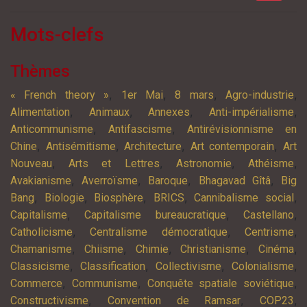
Mots-clefs
Thèmes
,
,
,
,
« French theory »
1er Mai
8 mars
Agro-industrie
,
,
,
,
Alimentation
Animaux
Annexes
Anti-impérialisme
,
,
Anticommunisme
Antifascisme
Antirévisionnisme en
,
,
,
,
Chine
Antisémitisme
Architecture
Art contemporain
Art
,
,
,
,
Nouveau
Arts et Lettres
Astronomie
Athéisme
,
,
,
,
Avakianisme
Averroïsme
Baroque
Bhagavad Gîtâ
Big
,
,
,
,
,
Bang
Biologie
Biosphère
BRICS
Cannibalisme social
,
,
,
Capitalisme
Capitalisme bureaucratique
Castellano
,
,
,
Catholicisme
Centralisme démocratique
Centrisme
,
,
,
,
,
Chamanisme
Chiisme
Chimie
Christianisme
Cinéma
,
,
,
,
Classicisme
Classification
Collectivisme
Colonialisme
,
,
,
Commerce
Communisme
Conquête spatiale soviétique
,
,
,
Constructivisme
Convention de Ramsar
COP23