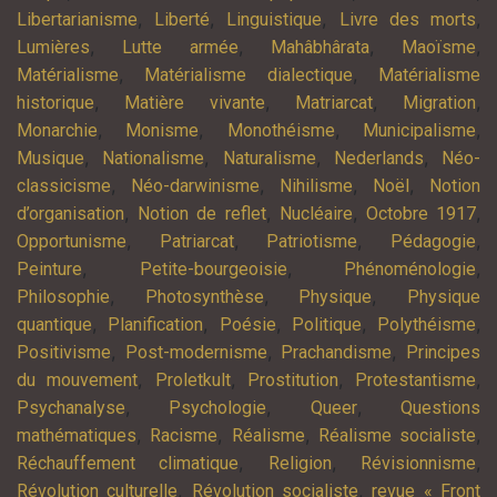
,
,
,
,
Libertarianisme
Liberté
Linguistique
Livre des morts
,
,
,
,
Lumières
Lutte armée
Mahâbhârata
Maoïsme
,
,
Matérialisme
Matérialisme dialectique
Matérialisme
,
,
,
,
historique
Matière vivante
Matriarcat
Migration
,
,
,
,
Monarchie
Monisme
Monothéisme
Municipalisme
,
,
,
,
Musique
Nationalisme
Naturalisme
Nederlands
Néo-
,
,
,
,
classicisme
Néo-darwinisme
Nihilisme
Noël
Notion
,
,
,
,
d’organisation
Notion de reflet
Nucléaire
Octobre 1917
,
,
,
,
Opportunisme
Patriarcat
Patriotisme
Pédagogie
,
,
,
Peinture
Petite-bourgeoisie
Phénoménologie
,
,
,
Philosophie
Photosynthèse
Physique
Physique
,
,
,
,
,
quantique
Planification
Poésie
Politique
Polythéisme
,
,
,
Positivisme
Post-modernisme
Prachandisme
Principes
,
,
,
,
du mouvement
Proletkult
Prostitution
Protestantisme
,
,
,
Psychanalyse
Psychologie
Queer
Questions
,
,
,
,
mathématiques
Racisme
Réalisme
Réalisme socialiste
,
,
,
Réchauffement climatique
Religion
Révisionnisme
,
,
Révolution culturelle
Révolution socialiste
revue « Front