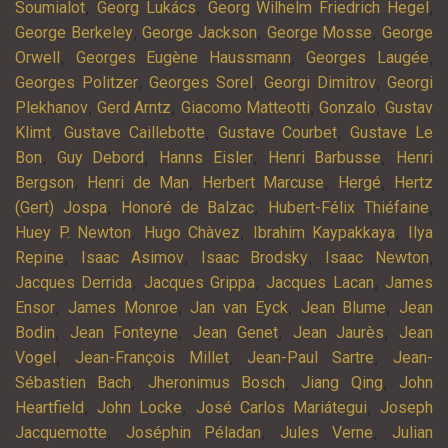
,
,
,
Soumialot
Georg Lukács
Georg Wilhelm Friedrich Hegel
,
,
,
George Berkeley
George Jackson
George Mosse
George
,
,
,
Orwell
Georges Eugène Haussmann
Georges Laugée
,
,
,
Georges Politzer
Georges Sorel
Georgi Dimitrov
Georgi
,
,
,
,
Plekhanov
Gerd Arntz
Giacomo Matteotti
Gonzalo
Gustav
,
,
,
Klimt
Gustave Caillebotte
Gustave Courbet
Gustave Le
,
,
,
,
Bon
Guy Debord
Hanns Eisler
Henri Barbusse
Henri
,
,
,
,
Bergson
Henri de Man
Herbert Marcuse
Hergé
Hertz
,
,
,
(Gert) Jospa
Honoré de Balzac
Hubert-Félix Thiéfaine
,
,
,
Huey P. Newton
Hugo Chàvez
Ibrahim Kaypakkaya
Ilya
,
,
,
,
Repine
Isaac Asimov
Isaac Brodsky
Isaac Newton
,
,
,
Jacques Derrida
Jacques Grippa
Jacques Lacan
James
,
,
,
,
Ensor
James Monroe
Jan van Eyck
Jean Blume
Jean
,
,
,
,
Bodin
Jean Fonteyne
Jean Genet
Jean Jaurès
Jean
,
,
,
Vogel
Jean-François Millet
Jean-Paul Sartre
Jean-
,
,
,
Sébastien Bach
Jheronimus Bosch
Jiang Qing
John
,
,
,
Heartfield
John Locke
José Carlos Mariátegui
Joseph
,
,
,
Jacquemotte
Joséphin Péladan
Jules Verne
Julian