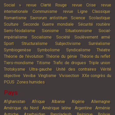
,
,
,
Social »
revue Clarté Rouge
revue Crise
revue
,
,
internationale Communisme
revue Ligne Classique
,
,
,
,
Romantisme
Sacrorum antistitum
Science
Scolastique
,
,
,
Sculture
Seconde Guerre mondiale
Sécurité routière
,
,
,
Semi-féodalisme
Sionisme
Situationnisme
Social-
,
,
,
,
impérialisme
Socialisme
Société
Soulèvement armé
,
,
,
,
Sport
Structuralisme
Subjectivisme
Surréalisme
,
,
,
,
Symbiogenèse
Symbolisme
Syndicalisme
Théatre
,
,
,
Théorie de l'évolution
Théorie du génie
Théorie du reflet
,
,
,
,
Tiers-mondisme
Titisme
Trafic de drogues
Triple union
,
,
,
Trotskysme
Ultra-gauche
Unité des contraires
Vérité
,
,
,
,
objective
Veviba
Vingtisme
Vivisection
XXe congrès du
,
,
PCUS
Zones humides
Pays
,
,
,
,
,
Afghanistan
Afrique
Albanie
Algérie
Allemagne
,
,
,
,
Amérique du Nord
Amérique latine
Argentine
Arménie
,
,
,
,
,
Autriche
Azerbaïdjan
Bangladesh
Belgique
Bolivie