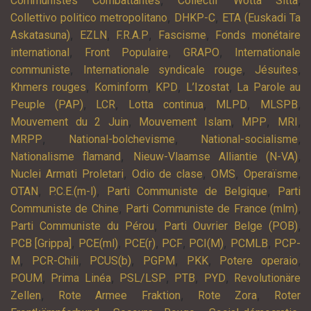
,
,
Communistes Combattantes
Collectif Wotta Sitta
,
,
Collettivo politico metropolitano
DHKP-C
ETA (Euskadi Ta
,
,
,
,
Askatasuna)
EZLN
F.R.A.P
Fascisme
Fonds monétaire
,
,
,
international
Front Populaire
GRAPO
Internationale
,
,
,
communiste
Internationale syndicale rouge
Jésuites
,
,
,
,
Khmers rouges
Kominform
KPD
L’Izostat
La Parole au
,
,
,
,
,
Peuple (PAP)
LCR
Lotta continua
MLPD
MLSPB
,
,
,
,
Mouvement du 2 Juin
Mouvement Islam
MPP
MRI
,
,
,
MRPP
National-bolchevisme
National-socialisme
,
,
Nationalisme flamand
Nieuw-Vlaamse Alliantie (N-VA)
,
,
,
,
Nuclei Armati Proletari
Odio de clase
OMS
Operaïsme
,
,
,
OTAN
P.C.E.(m-l)
Parti Communiste de Belgique
Parti
,
,
Communiste de Chine
Parti Communiste de France (mlm)
,
,
Parti Communiste du Pérou
Parti Ouvrier Belge (POB)
,
,
,
,
,
,
PCB [Grippa]
PCE(ml)
PCE(r)
PCF
PCI(M)
PCMLB
PCP-
,
,
,
,
,
,
M
PCR-Chili
PCUS(b)
PGPM
PKK
Potere operaio
,
,
,
,
,
POUM
Prima Linéa
PSL/LSP
PTB
PYD
Revolutionäre
,
,
,
Zellen
Rote Armee Fraktion
Rote Zora
Roter