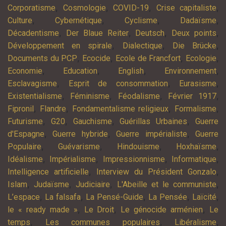
,
,
,
,
Corporatisme
Cosmologie
COVID-19
Crise capitaliste
,
,
,
,
Culture
Cybernétique
Cyclisme
Dadaïsme
,
,
,
,
Décadentisme
Der Blaue Reiter
Deutsch
Deux points
,
,
,
Développement en spirale
Dialectique
Die Brücke
,
,
,
,
Documents du PCP
Ecocide
Ecole de Francfort
Ecologie
,
,
,
,
Economie
Education
English
Environnement
,
,
,
Esclavagisme
Esprit de consommation
Eurasisme
,
,
,
,
Existentialisme
Féminisme
Féodalisme
Février 1917
,
,
,
,
Fipronil
Flandre
Fondamentalisme religieux
Formalisme
,
,
,
,
Futurisme
G20
Gauchisme
Guérillas Urbaines
Guerre
,
,
,
d'Espagne
Guerre hybride
Guerre impérialiste
Guerre
,
,
,
,
Populaire
Guévarisme
Hindouisme
Hoxhaïsme
,
,
,
,
Idéalisme
Impérialisme
Impressionnisme
Informatique
,
,
Intelligence artificielle
Interview du Président Gonzalo
,
,
,
,
Islam
Judaïsme
Judiciaire
L'Abeille et le communiste
,
,
,
,
,
L’espace
La falsafa
La Pensé-Guide
La Pensée
Laïcité
,
,
,
le « ready made »
Le Droit
Le génocide arménien
Le
,
,
,
temps
Les communes populaires
Libéralisme