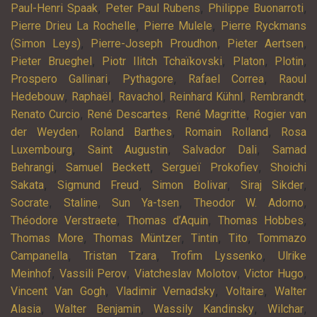
,
,
,
Paul-Henri Spaak
Peter Paul Rubens
Philippe Buonarroti
,
,
Pierre Drieu La Rochelle
Pierre Mulele
Pierre Ryckmans
,
,
,
(Simon Leys)
Pierre-Joseph Proudhon
Pieter Aertsen
,
,
,
,
Pieter Brueghel
Piotr Ilitch Tchaïkovski
Platon
Plotin
,
,
,
Prospero Gallinari
Pythagore
Rafael Correa
Raoul
,
,
,
,
,
Hedebouw
Raphaël
Ravachol
Reinhard Kühnl
Rembrandt
,
,
,
Renato Curcio
René Descartes
René Magritte
Rogier van
,
,
,
der Weyden
Roland Barthes
Romain Rolland
Rosa
,
,
,
Luxembourg
Saint Augustin
Salvador Dali
Samad
,
,
,
Behrangi
Samuel Beckett
Sergueï Prokofiev
Shoichi
,
,
,
,
Sakata
Sigmund Freud
Simon Bolivar
Siraj Sikder
,
,
,
,
Socrate
Staline
Sun Ya-tsen
Theodor W. Adorno
,
,
,
Théodore Verstraete
Thomas d’Aquin
Thomas Hobbes
,
,
,
,
Thomas More
Thomas Müntzer
Tintin
Tito
Tommazo
,
,
,
Campanella
Tristan Tzara
Trofim Lyssenko
Ulrike
,
,
,
,
Meinhof
Vassili Perov
Viatcheslav Molotov
Victor Hugo
,
,
,
Vincent Van Gogh
Vladimir Vernadsky
Voltaire
Walter
,
,
,
,
Alasia
Walter Benjamin
Wassily Kandinsky
Wilchar