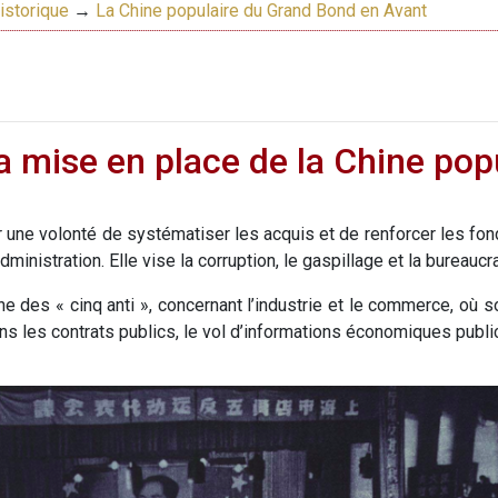
istorique
→
La Chine populaire du Grand Bond en Avant
 mise en place de la Chine popula
ar une volonté de systématiser les acquis et de renforcer les f
inistration. Elle vise la corruption, le gaspillage et la bureaucra
des « cinq anti », concernant l’industrie et le commerce, où son
ns les contrats publics, le vol d’informations économiques publi