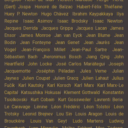
,
,
,
(Gert) Jospa
Honoré de Balzac
Hubert-Félix Thiéfaine
,
,
,
Huey P. Newton
Hugo Chàvez
Ibrahim Kaypakkaya
Ilya
,
,
,
,
Repine
Isaac Asimov
Isaac Brodsky
Isaac Newton
,
,
,
Jacques Derrida
Jacques Grippa
Jacques Lacan
James
,
,
,
,
Ensor
James Monroe
Jan van Eyck
Jean Blume
Jean
,
,
,
,
Bodin
Jean Fonteyne
Jean Genet
Jean Jaurès
Jean
,
,
,
Vogel
Jean-François Millet
Jean-Paul Sartre
Jean-
,
,
,
Sébastien Bach
Jheronimus Bosch
Jiang Qing
John
,
,
,
Heartfield
John Locke
José Carlos Mariátegui
Joseph
,
,
,
Jacquemotte
Joséphin Péladan
Jules Verne
Julian
,
,
,
,
Jaynes
Julien Coupat
Julien Gracq
Julien Lahaut
Julius
,
,
,
,
Fučík
Karl Kautsky
Karl Korsch
Karl Marx
Karl Marx-Le
,
,
,
Capital
Katsushika Hokusai
Klement Gottwald
Konstantin
,
,
,
,
Tsiolkovski
Kurt Cobain
Kurt Gossweiler
Lavrenti Beria
,
,
,
,
Le Caravage
Lénine
Léon Frédéric
Léon Tolstoï
Léon
,
,
,
,
Trotsky
Leonid Brejnev
Lou Sin
Louis Aragon
Louis de
,
,
,
Brouckère
Louis Van Geyt
Ludo Martens
Ludwig