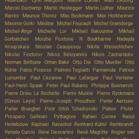
,
,
,
,
Feuerbach
Lynn Margulis
Maître Eckhart
Mao Zedong
,
,
,
Marcel Duchamp
Martin Heidegger
Martin Luther
Maurice
,
,
,
,
Barrès
Maurice Thorez
Max Beckmann
Max Horkheimer
,
,
,
,
Maxime Gorki
Médine
Michel Foucault
Michel Graindorge
,
,
,
Michel-Ange
Michelle Loi
Mikhaïl Bakounine
Mikhaïl
,
,
,
Gorbatchev
Moishe Postone
N. Boukharine
Nadejda
,
,
,
Kroupskaïa
Nicolae Ceaușescu
Nikita Khrouchtchev
,
,
,
Nikolaï Fiodorov
Nikos Béloyannis
Níkos Zachariádis
,
,
,
,
Norman Béthune
Orhan Bakir
Otto Dix
Otto Mueller
Otto
,
,
,
,
Rühle
Pablo Picasso
Palmiro Togliatti
Parménide
Patrice
,
,
,
,
Lumumba
Paul Cézanne
Paul Lafargue
Paul Verlaine
,
,
,
Paul-Henri Spaak
Peter Paul Rubens
Philippe Buonarroti
,
,
Pierre Drieu La Rochelle
Pierre Mulele
Pierre Ryckmans
,
,
,
(Simon Leys)
Pierre-Joseph Proudhon
Pieter Aertsen
,
,
,
,
Pieter Brueghel
Piotr Ilitch Tchaïkovski
Platon
Plotin
,
,
,
Prospero Gallinari
Pythagore
Rafael Correa
Raoul
,
,
,
,
,
Hedebouw
Raphaël
Ravachol
Reinhard Kühnl
Rembrandt
,
,
,
Renato Curcio
René Descartes
René Magritte
Rogier van