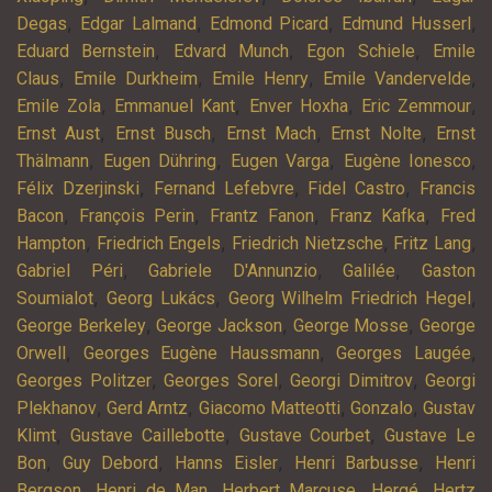
,
,
,
,
Degas
Edgar Lalmand
Edmond Picard
Edmund Husserl
,
,
,
Eduard Bernstein
Edvard Munch
Egon Schiele
Emile
,
,
,
,
Claus
Emile Durkheim
Emile Henry
Emile Vandervelde
,
,
,
,
Emile Zola
Emmanuel Kant
Enver Hoxha
Eric Zemmour
,
,
,
,
Ernst Aust
Ernst Busch
Ernst Mach
Ernst Nolte
Ernst
,
,
,
,
Thälmann
Eugen Dühring
Eugen Varga
Eugène Ionesco
,
,
,
Félix Dzerjinski
Fernand Lefebvre
Fidel Castro
Francis
,
,
,
,
Bacon
François Perin
Frantz Fanon
Franz Kafka
Fred
,
,
,
,
Hampton
Friedrich Engels
Friedrich Nietzsche
Fritz Lang
,
,
,
Gabriel Péri
Gabriele D'Annunzio
Galilée
Gaston
,
,
,
Soumialot
Georg Lukács
Georg Wilhelm Friedrich Hegel
,
,
,
George Berkeley
George Jackson
George Mosse
George
,
,
,
Orwell
Georges Eugène Haussmann
Georges Laugée
,
,
,
Georges Politzer
Georges Sorel
Georgi Dimitrov
Georgi
,
,
,
,
Plekhanov
Gerd Arntz
Giacomo Matteotti
Gonzalo
Gustav
,
,
,
Klimt
Gustave Caillebotte
Gustave Courbet
Gustave Le
,
,
,
,
Bon
Guy Debord
Hanns Eisler
Henri Barbusse
Henri
,
,
,
,
Bergson
Henri de Man
Herbert Marcuse
Hergé
Hertz