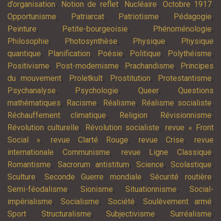
,
,
,
,
d’organisation
Notion de reflet
Nucléaire
Octobre 1917
,
,
,
,
Opportunisme
Patriarcat
Patriotisme
Pédagogie
,
,
,
Peinture
Petite-bourgeoisie
Phénoménologie
,
,
,
Philosophie
Photosynthèse
Physique
Physique
,
,
,
,
,
quantique
Planification
Poésie
Politique
Polythéisme
,
,
,
Positivisme
Post-modernisme
Prachandisme
Principes
,
,
,
,
du mouvement
Proletkult
Prostitution
Protestantisme
,
,
,
Psychanalyse
Psychologie
Queer
Questions
,
,
,
,
mathématiques
Racisme
Réalisme
Réalisme socialiste
,
,
,
Réchauffement climatique
Religion
Révisionnisme
,
,
Révolution culturelle
Révolution socialiste
revue « Front
,
,
,
Social »
revue Clarté Rouge
revue Crise
revue
,
,
internationale Communisme
revue Ligne Classique
,
,
,
,
Romantisme
Sacrorum antistitum
Science
Scolastique
,
,
,
Sculture
Seconde Guerre mondiale
Sécurité routière
,
,
,
Semi-féodalisme
Sionisme
Situationnisme
Social-
,
,
,
,
impérialisme
Socialisme
Société
Soulèvement armé
,
,
,
,
Sport
Structuralisme
Subjectivisme
Surréalisme