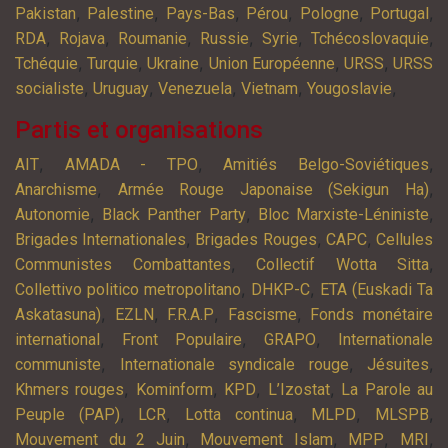
,
,
,
,
,
,
Pakistan
Palestine
Pays-Bas
Pérou
Pologne
Portugal
,
,
,
,
,
,
RDA
Rojava
Roumanie
Russie
Syrie
Tchécoslovaquie
,
,
,
,
,
Tchéquie
Turquie
Ukraine
Union Européenne
URSS
URSS
,
,
,
,
,
socialiste
Uruguay
Venezuela
Vietnam
Yougoslavie
Partis et organisations
,
,
,
AIT
AMADA - TPO
Amitiés Belgo-Soviétiques
,
,
Anarchisme
Armée Rouge Japonaise (Sekigun Ha)
,
,
,
Autonomie
Black Panther Party
Bloc Marxiste-Léniniste
,
,
,
Brigades Internationales
Brigades Rouges
CAPC
Cellules
,
,
Communistes Combattantes
Collectif Wotta Sitta
,
,
Collettivo politico metropolitano
DHKP-C
ETA (Euskadi Ta
,
,
,
,
Askatasuna)
EZLN
F.R.A.P
Fascisme
Fonds monétaire
,
,
,
international
Front Populaire
GRAPO
Internationale
,
,
,
communiste
Internationale syndicale rouge
Jésuites
,
,
,
,
Khmers rouges
Kominform
KPD
L’Izostat
La Parole au
,
,
,
,
,
Peuple (PAP)
LCR
Lotta continua
MLPD
MLSPB
,
,
,
,
Mouvement du 2 Juin
Mouvement Islam
MPP
MRI