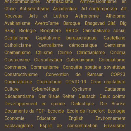
,
,
Anticommunisme
Antifascisme
Antirévisionnisme en
,
,
,
,
Chine
Antisémitisme
Architecture
Art contemporain
Art
,
,
,
,
Nouveau
Arts et Lettres
Astronomie
Athéisme
,
,
,
,
Avakianisme
Averroïsme
Baroque
Bhagavad Gîtâ
Big
,
,
,
,
,
Bang
Biologie
Biosphère
BRICS
Cannibalisme social
,
,
,
Capitalisme
Capitalisme bureaucratique
Castellano
,
,
,
Catholicisme
Centralisme démocratique
Centrisme
,
,
,
,
,
Chamanisme
Chiisme
Chimie
Christianisme
Cinéma
,
,
,
,
Classicisme
Classification
Collectivisme
Colonialisme
,
,
,
Commerce
Communisme
Conquête spatiale soviétique
,
,
,
Constructivisme
Convention de Ramsar
COP23
,
,
,
,
Corporatisme
Cosmologie
COVID-19
Crise capitaliste
,
,
,
,
Culture
Cybernétique
Cyclisme
Dadaïsme
,
,
,
,
Décadentisme
Der Blaue Reiter
Deutsch
Deux points
,
,
,
Développement en spirale
Dialectique
Die Brücke
,
,
,
,
Documents du PCP
Ecocide
Ecole de Francfort
Ecologie
,
,
,
,
Economie
Education
English
Environnement
,
,
,
Esclavagisme
Esprit de consommation
Eurasisme