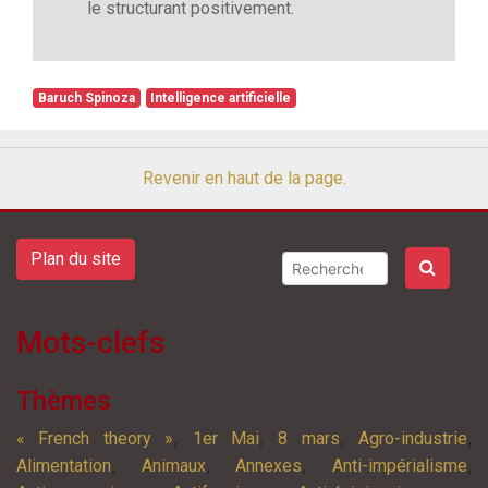
le structurant positivement.
Baruch Spinoza
Intelligence artificielle
Revenir en haut de la page.
Plan du site
Mots-clefs
Thèmes
,
,
,
,
« French theory »
1er Mai
8 mars
Agro-industrie
,
,
,
,
Alimentation
Animaux
Annexes
Anti-impérialisme