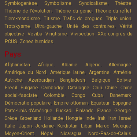
,
,
,
,
Symbiogenèse
Symbolisme
Syndicalisme
Théatre
,
,
,
Théorie de l'évolution
Théorie du génie
Théorie du reflet
,
,
,
,
Tiers-mondisme
Titisme
Trafic de drogues
Triple union
,
,
,
Trotskysme
Ultra-gauche
Unité des contraires
Vérité
,
,
,
,
objective
Veviba
Vingtisme
Vivisection
XXe congrès du
,
,
PCUS
Zones humides
Pays
,
,
,
,
,
Afghanistan
Afrique
Albanie
Algérie
Allemagne
,
,
,
,
Amérique du Nord
Amérique latine
Argentine
Arménie
,
,
,
,
,
Autriche
Azerbaïdjan
Bangladesh
Belgique
Bolivie
,
,
,
,
,
,
Brésil
Bulgarie
Cambodge
Catalogne
Chili
Chine
Chine
,
,
,
,
,
social-fasciste
Colombie
Congo
Cuba
Danemark
,
,
,
,
Démocratie populaire
Empire ottoman
Equateur
Espagne
,
,
,
,
,
Etats-Unis d'Amérique
Euskadi
Finlande
France
Géorgie
,
,
,
,
,
,
,
,
Grèce
Groenland
Hollande
Hongrie
Inde
Irak
Iran
Israël
,
,
,
,
,
,
,
Italie
Japon
Jordanie
Kurdistan
Liban
Maroc
Mexique
,
,
,
,
Moyen-Orient
Népal
Nicaragua
Nord-Pas-de-Calais