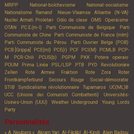
,
,
,
MRPP
National-bolchevisme
National-socialisme
,
,
Nationalisme flamand
Nieuw-Vlaamse Alliantie (N-VA)
,
,
,
,
Nuclei Armati Proletari
Odio de clase
OMS
Operaïsme
,
,
,
OTAN
P.C.E.(m-l)
Parti Communiste de Belgique
Parti
,
,
Communiste de Chine
Parti Communiste de France (mlm)
,
,
Parti Communiste du Pérou
Parti Ouvrier Belge (POB)
,
,
,
,
,
,
PCB [Grippa]
PCE(ml)
PCE(r)
PCF
PCI(M)
PCMLB
PCP-
,
,
,
,
,
,
M
PCR-Chili
PCUS(b)
PGPM
PKK
Potere operaio
,
,
,
,
,
POUM
Prima Linéa
PSL/LSP
PTB
PYD
Revolutionäre
,
,
,
Zellen
Rote Armee Fraktion
Rote Zora
Roter
,
,
,
Frontkämpferbund
Secours Rouge
Social-démocratie
,
,
,
,
STIB
Syndicalisme révolutionnaire
Tupamaros
UC(ML)B
,
UCC (Unione dei Comunisti Combattenti)
Universités-
,
,
Usines-Union (UUU)
Weather Underground
Young Lords
,
Party
Personnalités
,
,
,
,
,
« A. Neuberg »
Akram Yari
Al-Fârâbî
Al-Kindi
Alain Badiou