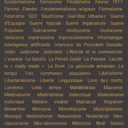
,
,
,
,
Existentialisme
Féminisme
Féodalisme
Février 1917
,
,
,
,
Fipronil
Flandre
Fondamentalisme religieux
Formalisme
,
,
,
,
Futurisme
G20
Gauchisme
Guérillas Urbaines
Guerre
,
,
,
d'Espagne
Guerre hybride
Guerre impérialiste
Guerre
,
,
,
,
Populaire
Guévarisme
Hindouisme
Hoxhaïsme
,
,
,
,
Idéalisme
Impérialisme
Impressionnisme
Informatique
,
,
Intelligence artificielle
Interview du Président Gonzalo
,
,
,
,
Islam
Judaïsme
Judiciaire
L'Abeille et le communiste
,
,
,
,
,
L’espace
La falsafa
La Pensé-Guide
La Pensée
Laïcité
,
,
,
le « ready made »
Le Droit
Le génocide arménien
Le
,
,
,
temps
Les communes populaires
Libéralisme
,
,
,
,
Libertarianisme
Liberté
Linguistique
Livre des morts
,
,
,
,
Lumières
Lutte armée
Mahâbhârata
Maoïsme
,
,
Matérialisme
Matérialisme dialectique
Matérialisme
,
,
,
,
historique
Matière vivante
Matriarcat
Migration
,
,
,
,
Monarchie
Monisme
Monothéisme
Municipalisme
,
,
,
,
Musique
Nationalisme
Naturalisme
Nederlands
Néo-
,
,
,
,
classicisme
Néo-darwinisme
Nihilisme
Noël
Notion