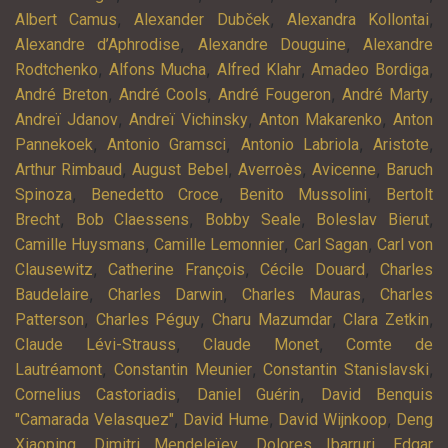
,
,
,
Albert Camus
Alexander Dubček
Alexandra Kollontai
,
,
Alexandre d’Aphrodise
Alexandre Douguine
Alexandre
,
,
,
,
Rodtchenko
Alfons Mucha
Alfred Klahr
Amadeo Bordiga
,
,
,
,
André Breton
André Cools
André Fougeron
André Marty
,
,
,
Andreï Jdanov
Andreï Vichinsky
Anton Makarenko
Anton
,
,
,
,
Pannekoek
Antonio Gramsci
Antonio Labriola
Aristote
,
,
,
,
Arthur Rimbaud
August Bebel
Averroès
Avicenne
Baruch
,
,
,
Spinoza
Benedetto Croce
Benito Mussolini
Bertolt
,
,
,
,
Brecht
Bob Claessens
Bobby Seale
Boleslav Bierut
,
,
,
Camille Huysmans
Camille Lemonnier
Carl Sagan
Carl von
,
,
,
Clausewitz
Catherine François
Cécile Douard
Charles
,
,
,
Baudelaire
Charles Darwin
Charles Mauras
Charles
,
,
,
,
Patterson
Charles Péguy
Charu Mazumdar
Clara Zetkin
,
,
Claude Lévi-Strauss
Claude Monet
Comte de
,
,
,
Lautréamont
Constantin Meunier
Constantin Stanislavski
,
,
Cornelius Castoriadis
Daniel Guérin
David Benquis
,
,
,
"Camarada Velasquez"
David Hume
David Wijnkoop
Deng
,
,
,
Xiaoping
Dimitri Mendeleïev
Dolores Ibarruri
Edgar