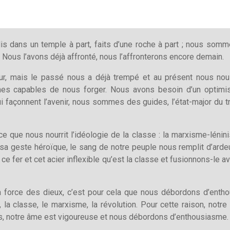
 dans un temple à part, faits d’une roche à part ; nous som
 Nous l’avons déjà affronté, nous l’affronterons encore demain.
s dur, mais le passé nous a déjà trempé et au présent nous 
mes capables de nous forger. Nous avons besoin d’un optimis
façonnent l’avenir, nous sommes des guides, l’état-major du tr
e que nous nourrit l’idéologie de la classe : la marxisme-lén
e sa geste héroïque, le sang de notre peuple nous remplit d’a
 ce fer et cet acier inflexible qu’est la classe et fusionnons-le
la force des dieux, c’est pour cela que nous débordons d’ent
 la classe, le marxisme, la révolution. Pour cette raison, notr
s, notre âme est vigoureuse et nous débordons d’enthousiasme.