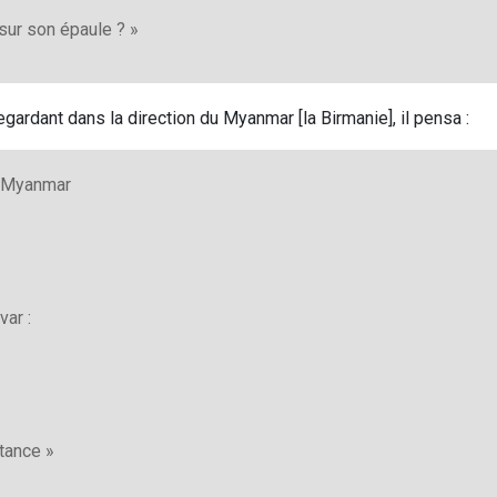
sur son épaule ? »
ardant dans la direction du Myanmar [la Birmanie], il pensa :
e Myanmar
ar :
stance »