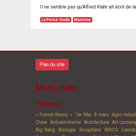
Il ne semble pas qu’Alfred Klahr ait écrit de l
La Pensé-Guide
Maoïsme
Plan du site
Mots-clefs
Thèmes
,
,
,
« French theory »
1er Mai
8 mars
Agro-indust
,
,
,
Chine
Antisémitisme
Architecture
Art contem
,
,
,
,
Big Bang
Biologie
Biosphère
BRICS
Cannib