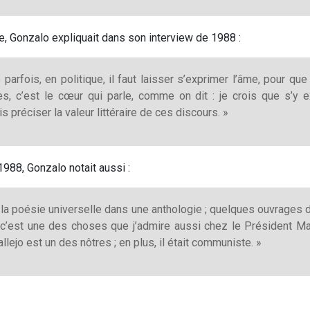
re, Gonzalo expliquait dans son interview de 1988 :
parfois, en politique, il faut laisser s’exprimer l’âme, pour qu
s, c’est le cœur qui parle, comme on dit : je crois que s’y e
s préciser la valeur littéraire de ces discours. »
1988, Gonzalo notait aussi :
é la poésie universelle dans une anthologie ; quelques ouvrages d
c’est une des choses que j’admire aussi chez le Président Mao,
lejo est un des nôtres ; en plus, il était communiste. »