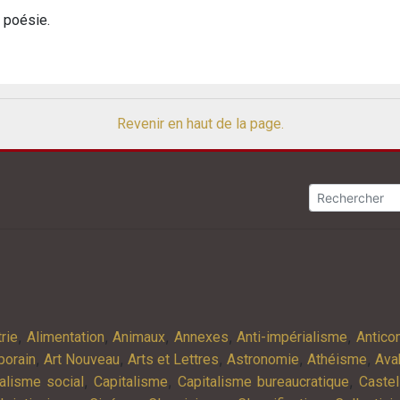
a poésie.
Revenir en haut de la page.
,
,
,
,
,
rie
Alimentation
Animaux
Annexes
Anti-impérialisme
Antic
,
,
,
,
,
porain
Art Nouveau
Arts et Lettres
Astronomie
Athéisme
Ava
,
,
,
alisme social
Capitalisme
Capitalisme bureaucratique
Castel