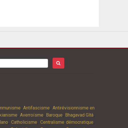
,
,
ommunisme
Antifascisme
Antirévisionnisme en
,
,
,
,
kianisme
Averroïsme
Baroque
Bhagavad Gîtâ
,
,
,
lano
Catholicisme
Centralisme démocratique