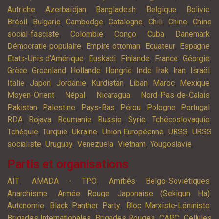
,
,
,
,
,
Autriche
Azerbaïdjan
Bangladesh
Belgique
Bolivie
,
,
,
,
,
,
Brésil
Bulgarie
Cambodge
Catalogne
Chili
Chine
Chine
,
,
,
,
,
social-fasciste
Colombie
Congo
Cuba
Danemark
,
,
,
,
Démocratie populaire
Empire ottoman
Equateur
Espagne
,
,
,
,
,
Etats-Unis d'Amérique
Euskadi
Finlande
France
Géorgie
,
,
,
,
,
,
,
,
Grèce
Groenland
Hollande
Hongrie
Inde
Irak
Iran
Israël
,
,
,
,
,
,
,
Italie
Japon
Jordanie
Kurdistan
Liban
Maroc
Mexique
,
,
,
,
Moyen-Orient
Népal
Nicaragua
Nord-Pas-de-Calais
,
,
,
,
,
,
Pakistan
Palestine
Pays-Bas
Pérou
Pologne
Portugal
,
,
,
,
,
,
RDA
Rojava
Roumanie
Russie
Syrie
Tchécoslovaquie
,
,
,
,
,
Tchéquie
Turquie
Ukraine
Union Européenne
URSS
URSS
,
,
,
,
,
socialiste
Uruguay
Venezuela
Vietnam
Yougoslavie
Partis et organisations
,
,
,
AIT
AMADA - TPO
Amitiés Belgo-Soviétiques
,
,
Anarchisme
Armée Rouge Japonaise (Sekigun Ha)
,
,
,
Autonomie
Black Panther Party
Bloc Marxiste-Léniniste
,
,
,
Brigades Internationales
Brigades Rouges
CAPC
Cellules