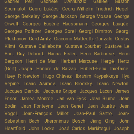
,
,
,
Gabriel Péri
Gabriele D'Annunzio
Galilée
Gaston
,
,
,
Soumialot
Georg Lukács
Georg Wilhelm Friedrich Hegel
,
,
,
George Berkeley
George Jackson
George Mosse
George
,
,
,
Orwell
Georges Eugène Haussmann
Georges Laugée
,
,
,
Georges Politzer
Georges Sorel
Georgi Dimitrov
Georgi
,
,
,
,
Plekhanov
Gerd Arntz
Giacomo Matteotti
Gonzalo
Gustav
,
,
,
Klimt
Gustave Caillebotte
Gustave Courbet
Gustave Le
,
,
,
,
Bon
Guy Debord
Hanns Eisler
Henri Barbusse
Henri
,
,
,
,
Bergson
Henri de Man
Herbert Marcuse
Hergé
Hertz
,
,
,
(Gert) Jospa
Honoré de Balzac
Hubert-Félix Thiéfaine
,
,
,
Huey P. Newton
Hugo Chàvez
Ibrahim Kaypakkaya
Ilya
,
,
,
,
Repine
Isaac Asimov
Isaac Brodsky
Isaac Newton
,
,
,
Jacques Derrida
Jacques Grippa
Jacques Lacan
James
,
,
,
,
Ensor
James Monroe
Jan van Eyck
Jean Blume
Jean
,
,
,
,
Bodin
Jean Fonteyne
Jean Genet
Jean Jaurès
Jean
,
,
,
Vogel
Jean-François Millet
Jean-Paul Sartre
Jean-
,
,
,
Sébastien Bach
Jheronimus Bosch
Jiang Qing
John
,
,
,
Heartfield
John Locke
José Carlos Mariátegui
Joseph