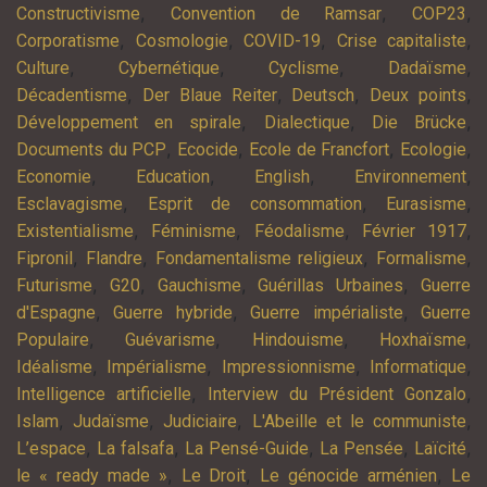
,
,
,
Constructivisme
Convention de Ramsar
COP23
,
,
,
,
Corporatisme
Cosmologie
COVID-19
Crise capitaliste
,
,
,
,
Culture
Cybernétique
Cyclisme
Dadaïsme
,
,
,
,
Décadentisme
Der Blaue Reiter
Deutsch
Deux points
,
,
,
Développement en spirale
Dialectique
Die Brücke
,
,
,
,
Documents du PCP
Ecocide
Ecole de Francfort
Ecologie
,
,
,
,
Economie
Education
English
Environnement
,
,
,
Esclavagisme
Esprit de consommation
Eurasisme
,
,
,
,
Existentialisme
Féminisme
Féodalisme
Février 1917
,
,
,
,
Fipronil
Flandre
Fondamentalisme religieux
Formalisme
,
,
,
,
Futurisme
G20
Gauchisme
Guérillas Urbaines
Guerre
,
,
,
d'Espagne
Guerre hybride
Guerre impérialiste
Guerre
,
,
,
,
Populaire
Guévarisme
Hindouisme
Hoxhaïsme
,
,
,
,
Idéalisme
Impérialisme
Impressionnisme
Informatique
,
,
Intelligence artificielle
Interview du Président Gonzalo
,
,
,
,
Islam
Judaïsme
Judiciaire
L'Abeille et le communiste
,
,
,
,
,
L’espace
La falsafa
La Pensé-Guide
La Pensée
Laïcité
,
,
,
le « ready made »
Le Droit
Le génocide arménien
Le