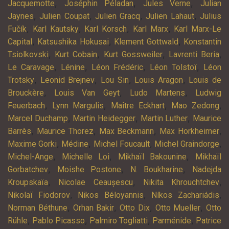
,
,
,
Jacquemotte
Joséphin Péladan
Jules Verne
Julian
,
,
,
,
Jaynes
Julien Coupat
Julien Gracq
Julien Lahaut
Julius
,
,
,
,
Fučík
Karl Kautsky
Karl Korsch
Karl Marx
Karl Marx-Le
,
,
,
Capital
Katsushika Hokusai
Klement Gottwald
Konstantin
,
,
,
,
Tsiolkovski
Kurt Cobain
Kurt Gossweiler
Lavrenti Beria
,
,
,
,
Le Caravage
Lénine
Léon Frédéric
Léon Tolstoï
Léon
,
,
,
,
Trotsky
Leonid Brejnev
Lou Sin
Louis Aragon
Louis de
,
,
,
Brouckère
Louis Van Geyt
Ludo Martens
Ludwig
,
,
,
,
Feuerbach
Lynn Margulis
Maître Eckhart
Mao Zedong
,
,
,
Marcel Duchamp
Martin Heidegger
Martin Luther
Maurice
,
,
,
,
Barrès
Maurice Thorez
Max Beckmann
Max Horkheimer
,
,
,
,
Maxime Gorki
Médine
Michel Foucault
Michel Graindorge
,
,
,
Michel-Ange
Michelle Loi
Mikhaïl Bakounine
Mikhaïl
,
,
,
Gorbatchev
Moishe Postone
N. Boukharine
Nadejda
,
,
,
Kroupskaïa
Nicolae Ceaușescu
Nikita Khrouchtchev
,
,
,
Nikolaï Fiodorov
Nikos Béloyannis
Níkos Zachariádis
,
,
,
,
Norman Béthune
Orhan Bakir
Otto Dix
Otto Mueller
Otto
,
,
,
,
Rühle
Pablo Picasso
Palmiro Togliatti
Parménide
Patrice