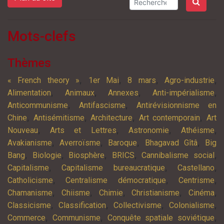
Mots-clefs
Thèmes
,
,
,
,
« French theory »
1er Mai
8 mars
Agro-industrie
,
,
,
,
Alimentation
Animaux
Annexes
Anti-impérialisme
,
,
Anticommunisme
Antifascisme
Antirévisionnisme en
,
,
,
,
Chine
Antisémitisme
Architecture
Art contemporain
Art
,
,
,
,
Nouveau
Arts et Lettres
Astronomie
Athéisme
,
,
,
,
Avakianisme
Averroïsme
Baroque
Bhagavad Gîtâ
Big
,
,
,
,
,
Bang
Biologie
Biosphère
BRICS
Cannibalisme social
,
,
,
Capitalisme
Capitalisme bureaucratique
Castellano
,
,
,
Catholicisme
Centralisme démocratique
Centrisme
,
,
,
,
,
Chamanisme
Chiisme
Chimie
Christianisme
Cinéma
,
,
,
,
Classicisme
Classification
Collectivisme
Colonialisme
,
,
,
Commerce
Communisme
Conquête spatiale soviétique