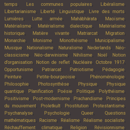
,
,
,
temps
Les communes populaires
Libéralisme
,
,
,
,
Libertarianisme
Liberté
Linguistique
Livre des morts
,
,
,
,
Lumières
Lutte armée
Mahâbhârata
Maoïsme
,
,
Matérialisme
Matérialisme dialectique
Matérialisme
,
,
,
,
historique
Matière vivante
Matriarcat
Migration
,
,
,
,
Monarchie
Monisme
Monothéisme
Municipalisme
,
,
,
,
Musique
Nationalisme
Naturalisme
Nederlands
Néo-
,
,
,
,
classicisme
Néo-darwinisme
Nihilisme
Noël
Notion
,
,
,
,
d’organisation
Notion de reflet
Nucléaire
Octobre 1917
,
,
,
,
Opportunisme
Patriarcat
Patriotisme
Pédagogie
,
,
,
Peinture
Petite-bourgeoisie
Phénoménologie
,
,
,
Philosophie
Photosynthèse
Physique
Physique
,
,
,
,
,
quantique
Planification
Poésie
Politique
Polythéisme
,
,
,
Positivisme
Post-modernisme
Prachandisme
Principes
,
,
,
,
du mouvement
Proletkult
Prostitution
Protestantisme
,
,
,
Psychanalyse
Psychologie
Queer
Questions
,
,
,
,
mathématiques
Racisme
Réalisme
Réalisme socialiste
,
,
,
Réchauffement climatique
Religion
Révisionnisme