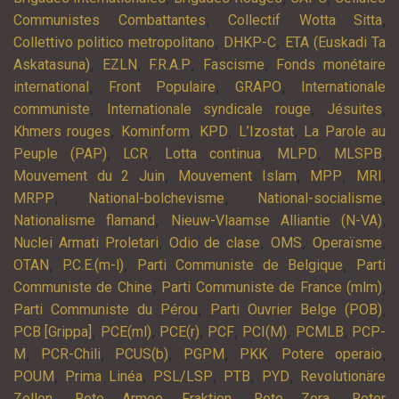
,
,
Communistes Combattantes
Collectif Wotta Sitta
,
,
Collettivo politico metropolitano
DHKP-C
ETA (Euskadi Ta
,
,
,
,
Askatasuna)
EZLN
F.R.A.P
Fascisme
Fonds monétaire
,
,
,
international
Front Populaire
GRAPO
Internationale
,
,
,
communiste
Internationale syndicale rouge
Jésuites
,
,
,
,
Khmers rouges
Kominform
KPD
L’Izostat
La Parole au
,
,
,
,
,
Peuple (PAP)
LCR
Lotta continua
MLPD
MLSPB
,
,
,
,
Mouvement du 2 Juin
Mouvement Islam
MPP
MRI
,
,
,
MRPP
National-bolchevisme
National-socialisme
,
,
Nationalisme flamand
Nieuw-Vlaamse Alliantie (N-VA)
,
,
,
,
Nuclei Armati Proletari
Odio de clase
OMS
Operaïsme
,
,
,
OTAN
P.C.E.(m-l)
Parti Communiste de Belgique
Parti
,
,
Communiste de Chine
Parti Communiste de France (mlm)
,
,
Parti Communiste du Pérou
Parti Ouvrier Belge (POB)
,
,
,
,
,
,
PCB [Grippa]
PCE(ml)
PCE(r)
PCF
PCI(M)
PCMLB
PCP-
,
,
,
,
,
,
M
PCR-Chili
PCUS(b)
PGPM
PKK
Potere operaio
,
,
,
,
,
POUM
Prima Linéa
PSL/LSP
PTB
PYD
Revolutionäre
,
,
,
Zellen
Rote Armee Fraktion
Rote Zora
Roter