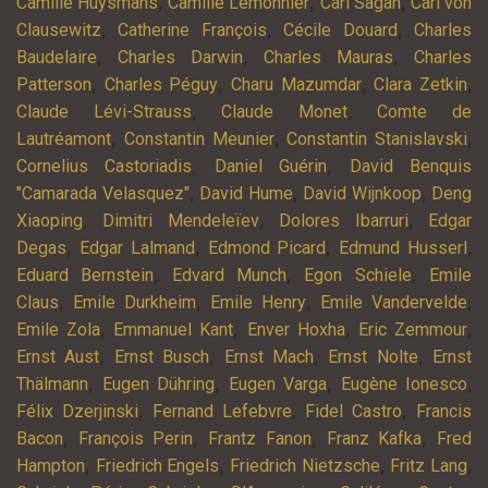
,
,
,
Camille Huysmans
Camille Lemonnier
Carl Sagan
Carl von
,
,
,
Clausewitz
Catherine François
Cécile Douard
Charles
,
,
,
Baudelaire
Charles Darwin
Charles Mauras
Charles
,
,
,
,
Patterson
Charles Péguy
Charu Mazumdar
Clara Zetkin
,
,
Claude Lévi-Strauss
Claude Monet
Comte de
,
,
,
Lautréamont
Constantin Meunier
Constantin Stanislavski
,
,
Cornelius Castoriadis
Daniel Guérin
David Benquis
,
,
,
"Camarada Velasquez"
David Hume
David Wijnkoop
Deng
,
,
,
Xiaoping
Dimitri Mendeleïev
Dolores Ibarruri
Edgar
,
,
,
,
Degas
Edgar Lalmand
Edmond Picard
Edmund Husserl
,
,
,
Eduard Bernstein
Edvard Munch
Egon Schiele
Emile
,
,
,
,
Claus
Emile Durkheim
Emile Henry
Emile Vandervelde
,
,
,
,
Emile Zola
Emmanuel Kant
Enver Hoxha
Eric Zemmour
,
,
,
,
Ernst Aust
Ernst Busch
Ernst Mach
Ernst Nolte
Ernst
,
,
,
,
Thälmann
Eugen Dühring
Eugen Varga
Eugène Ionesco
,
,
,
Félix Dzerjinski
Fernand Lefebvre
Fidel Castro
Francis
,
,
,
,
Bacon
François Perin
Frantz Fanon
Franz Kafka
Fred
,
,
,
,
Hampton
Friedrich Engels
Friedrich Nietzsche
Fritz Lang