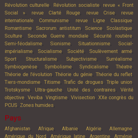
,
,
Révolution culturelle
Révolution socialiste
revue « Front
,
,
,
Social »
revue Clarté Rouge
revue Crise
revue
,
,
internationale Communisme
revue Ligne Classique
,
,
,
,
Romantisme
Sacrorum antistitum
Science
Scolastique
,
,
,
Sculture
Seconde Guerre mondiale
Sécurité routière
,
,
,
Semi-féodalisme
Sionisme
Situationnisme
Social-
,
,
,
,
impérialisme
Socialisme
Société
Soulèvement armé
,
,
,
,
Sport
Structuralisme
Subjectivisme
Surréalisme
,
,
,
,
Symbiogenèse
Symbolisme
Syndicalisme
Théatre
,
,
,
Théorie de l'évolution
Théorie du génie
Théorie du reflet
,
,
,
,
Tiers-mondisme
Titisme
Trafic de drogues
Triple union
,
,
,
Trotskysme
Ultra-gauche
Unité des contraires
Vérité
,
,
,
,
objective
Veviba
Vingtisme
Vivisection
XXe congrès du
,
,
PCUS
Zones humides
Pays
,
,
,
,
,
Afghanistan
Afrique
Albanie
Algérie
Allemagne
,
,
,
,
Amérique du Nord
Amérique latine
Argentine
Arménie