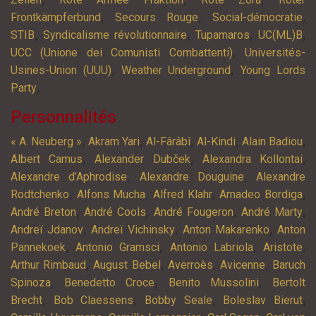
,
,
,
Frontkämpferbund
Secours Rouge
Social-démocratie
,
,
,
,
STIB
Syndicalisme révolutionnaire
Tupamaros
UC(ML)B
,
UCC (Unione dei Comunisti Combattenti)
Universités-
,
,
Usines-Union (UUU)
Weather Underground
Young Lords
,
Party
Personnalités
,
,
,
,
,
« A. Neuberg »
Akram Yari
Al-Fârâbî
Al-Kindi
Alain Badiou
,
,
,
Albert Camus
Alexander Dubček
Alexandra Kollontai
,
,
Alexandre d’Aphrodise
Alexandre Douguine
Alexandre
,
,
,
,
Rodtchenko
Alfons Mucha
Alfred Klahr
Amadeo Bordiga
,
,
,
,
André Breton
André Cools
André Fougeron
André Marty
,
,
,
Andreï Jdanov
Andreï Vichinsky
Anton Makarenko
Anton
,
,
,
,
Pannekoek
Antonio Gramsci
Antonio Labriola
Aristote
,
,
,
,
Arthur Rimbaud
August Bebel
Averroès
Avicenne
Baruch
,
,
,
Spinoza
Benedetto Croce
Benito Mussolini
Bertolt
,
,
,
,
Brecht
Bob Claessens
Bobby Seale
Boleslav Bierut