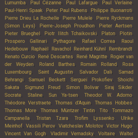
,
,
,
,
Lumumba
Paul Cézanne
Paul Lafargue
Paul Verlaine
,
,
,
Paul-Henri Spaak
Peter Paul Rubens
Philippe Buonarroti
,
,
Pierre Drieu La Rochelle
Pierre Mulele
Pierre Ryckmans
,
,
,
(Simon Leys)
Pierre-Joseph Proudhon
Pieter Aertsen
,
,
,
,
Pieter Brueghel
Piotr Ilitch Tchaïkovski
Platon
Plotin
,
,
,
Prospero Gallinari
Pythagore
Rafael Correa
Raoul
,
,
,
,
,
Hedebouw
Raphaël
Ravachol
Reinhard Kühnl
Rembrandt
,
,
,
Renato Curcio
René Descartes
René Magritte
Rogier van
,
,
,
der Weyden
Roland Barthes
Romain Rolland
Rosa
,
,
,
Luxembourg
Saint Augustin
Salvador Dali
Samad
,
,
,
Behrangi
Samuel Beckett
Sergueï Prokofiev
Shoichi
,
,
,
,
Sakata
Sigmund Freud
Simon Bolivar
Siraj Sikder
,
,
,
,
Socrate
Staline
Sun Ya-tsen
Theodor W. Adorno
,
,
,
Théodore Verstraete
Thomas d’Aquin
Thomas Hobbes
,
,
,
,
Thomas More
Thomas Müntzer
Tintin
Tito
Tommazo
,
,
,
Campanella
Tristan Tzara
Trofim Lyssenko
Ulrike
,
,
,
,
Meinhof
Vassili Perov
Viatcheslav Molotov
Victor Hugo
,
,
,
Vincent Van Gogh
Vladimir Vernadsky
Voltaire
Walter