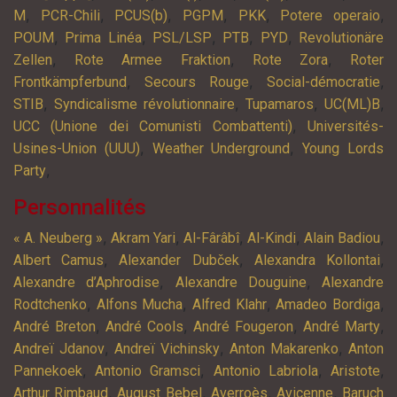
,
,
,
,
,
,
M
PCR-Chili
PCUS(b)
PGPM
PKK
Potere operaio
,
,
,
,
,
POUM
Prima Linéa
PSL/LSP
PTB
PYD
Revolutionäre
,
,
,
Zellen
Rote Armee Fraktion
Rote Zora
Roter
,
,
,
Frontkämpferbund
Secours Rouge
Social-démocratie
,
,
,
,
STIB
Syndicalisme révolutionnaire
Tupamaros
UC(ML)B
,
UCC (Unione dei Comunisti Combattenti)
Universités-
,
,
Usines-Union (UUU)
Weather Underground
Young Lords
,
Party
Personnalités
,
,
,
,
,
« A. Neuberg »
Akram Yari
Al-Fârâbî
Al-Kindi
Alain Badiou
,
,
,
Albert Camus
Alexander Dubček
Alexandra Kollontai
,
,
Alexandre d’Aphrodise
Alexandre Douguine
Alexandre
,
,
,
,
Rodtchenko
Alfons Mucha
Alfred Klahr
Amadeo Bordiga
,
,
,
,
André Breton
André Cools
André Fougeron
André Marty
,
,
,
Andreï Jdanov
Andreï Vichinsky
Anton Makarenko
Anton
,
,
,
,
Pannekoek
Antonio Gramsci
Antonio Labriola
Aristote
,
,
,
,
Arthur Rimbaud
August Bebel
Averroès
Avicenne
Baruch