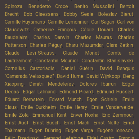
,
,
,
Spinoza
Benedetto Croce
Benito Mussolini
Bertolt
,
,
,
,
Brecht
Bob Claessens
Bobby Seale
Boleslav Bierut
,
,
,
Camille Huysmans
Camille Lemonnier
Carl Sagan
Carl von
,
,
,
Clausewitz
Catherine François
Cécile Douard
Charles
,
,
,
Baudelaire
Charles Darwin
Charles Mauras
Charles
,
,
,
,
Patterson
Charles Péguy
Charu Mazumdar
Clara Zetkin
,
,
Claude Lévi-Strauss
Claude Monet
Comte de
,
,
,
Lautréamont
Constantin Meunier
Constantin Stanislavski
,
,
Cornelius Castoriadis
Daniel Guérin
David Benquis
,
,
,
"Camarada Velasquez"
David Hume
David Wijnkoop
Deng
,
,
,
Xiaoping
Dimitri Mendeleïev
Dolores Ibarruri
Edgar
,
,
,
,
Degas
Edgar Lalmand
Edmond Picard
Edmund Husserl
,
,
,
Eduard Bernstein
Edvard Munch
Egon Schiele
Emile
,
,
,
,
Claus
Emile Durkheim
Emile Henry
Emile Vandervelde
,
,
,
,
Emile Zola
Emmanuel Kant
Enver Hoxha
Eric Zemmour
,
,
,
,
Ernst Aust
Ernst Busch
Ernst Mach
Ernst Nolte
Ernst
,
,
,
,
Thälmann
Eugen Dühring
Eugen Varga
Eugène Ionesco
,
,
,
Félix Dzerjinski
Fernand Lefebvre
Fidel Castro
Francis