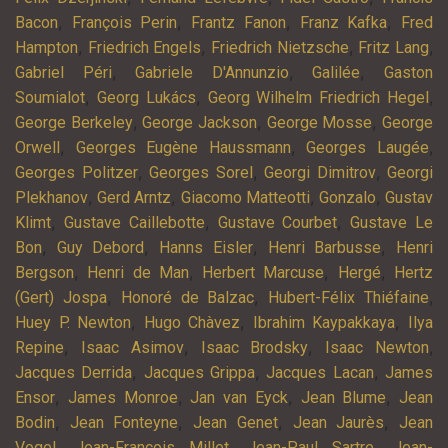
,
,
,
,
Bacon
François Perin
Frantz Fanon
Franz Kafka
Fred
,
,
,
,
Hampton
Friedrich Engels
Friedrich Nietzsche
Fritz Lang
,
,
,
Gabriel Péri
Gabriele D'Annunzio
Galilée
Gaston
,
,
,
Soumialot
Georg Lukács
Georg Wilhelm Friedrich Hegel
,
,
,
George Berkeley
George Jackson
George Mosse
George
,
,
,
Orwell
Georges Eugène Haussmann
Georges Laugée
,
,
,
Georges Politzer
Georges Sorel
Georgi Dimitrov
Georgi
,
,
,
,
Plekhanov
Gerd Arntz
Giacomo Matteotti
Gonzalo
Gustav
,
,
,
Klimt
Gustave Caillebotte
Gustave Courbet
Gustave Le
,
,
,
,
Bon
Guy Debord
Hanns Eisler
Henri Barbusse
Henri
,
,
,
,
Bergson
Henri de Man
Herbert Marcuse
Hergé
Hertz
,
,
,
(Gert) Jospa
Honoré de Balzac
Hubert-Félix Thiéfaine
,
,
,
Huey P. Newton
Hugo Chàvez
Ibrahim Kaypakkaya
Ilya
,
,
,
,
Repine
Isaac Asimov
Isaac Brodsky
Isaac Newton
,
,
,
Jacques Derrida
Jacques Grippa
Jacques Lacan
James
,
,
,
,
Ensor
James Monroe
Jan van Eyck
Jean Blume
Jean
,
,
,
,
Bodin
Jean Fonteyne
Jean Genet
Jean Jaurès
Jean
,
,
,
Vogel
Jean-François Millet
Jean-Paul Sartre
Jean-