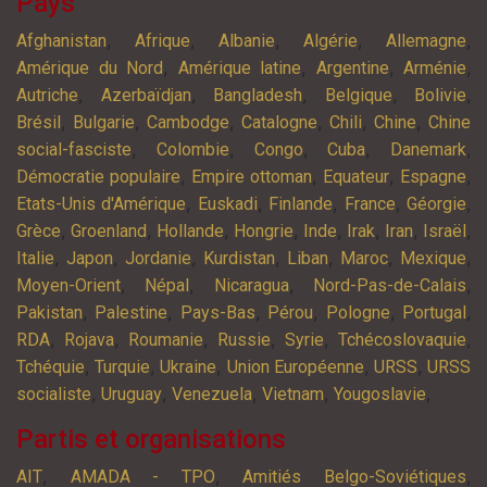
Pays
,
,
,
,
,
Afghanistan
Afrique
Albanie
Algérie
Allemagne
,
,
,
,
Amérique du Nord
Amérique latine
Argentine
Arménie
,
,
,
,
,
Autriche
Azerbaïdjan
Bangladesh
Belgique
Bolivie
,
,
,
,
,
,
Brésil
Bulgarie
Cambodge
Catalogne
Chili
Chine
Chine
,
,
,
,
,
social-fasciste
Colombie
Congo
Cuba
Danemark
,
,
,
,
Démocratie populaire
Empire ottoman
Equateur
Espagne
,
,
,
,
,
Etats-Unis d'Amérique
Euskadi
Finlande
France
Géorgie
,
,
,
,
,
,
,
,
Grèce
Groenland
Hollande
Hongrie
Inde
Irak
Iran
Israël
,
,
,
,
,
,
,
Italie
Japon
Jordanie
Kurdistan
Liban
Maroc
Mexique
,
,
,
,
Moyen-Orient
Népal
Nicaragua
Nord-Pas-de-Calais
,
,
,
,
,
,
Pakistan
Palestine
Pays-Bas
Pérou
Pologne
Portugal
,
,
,
,
,
,
RDA
Rojava
Roumanie
Russie
Syrie
Tchécoslovaquie
,
,
,
,
,
Tchéquie
Turquie
Ukraine
Union Européenne
URSS
URSS
,
,
,
,
,
socialiste
Uruguay
Venezuela
Vietnam
Yougoslavie
Partis et organisations
,
,
,
AIT
AMADA - TPO
Amitiés Belgo-Soviétiques