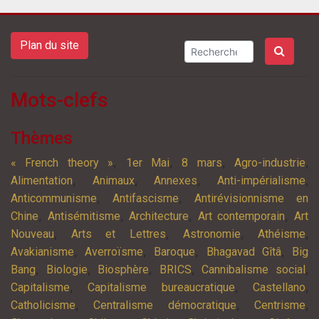
Plan du site
Mots-clefs
Thèmes
,
,
,
,
« French theory »
1er Mai
8 mars
Agro-industrie
,
,
,
,
Alimentation
Animaux
Annexes
Anti-impérialisme
,
,
Anticommunisme
Antifascisme
Antirévisionnisme en
,
,
,
,
Chine
Antisémitisme
Architecture
Art contemporain
Art
,
,
,
,
Nouveau
Arts et Lettres
Astronomie
Athéisme
,
,
,
,
Avakianisme
Averroïsme
Baroque
Bhagavad Gîtâ
Big
,
,
,
,
,
Bang
Biologie
Biosphère
BRICS
Cannibalisme social
,
,
,
Capitalisme
Capitalisme bureaucratique
Castellano
,
,
,
Catholicisme
Centralisme démocratique
Centrisme