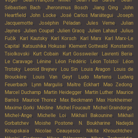
,
,
,
Sébastien Bach
Jheronimus Bosch
Jiang Qing
John
,
,
,
Heartfield
John Locke
José Carlos Mariátegui
Joseph
,
,
,
Jacquemotte
Joséphin Péladan
Jules Verne
Julian
,
,
,
,
Jaynes
Julien Coupat
Julien Gracq
Julien Lahaut
Julius
,
,
,
,
Fučík
Karl Kautsky
Karl Korsch
Karl Marx
Karl Marx-Le
,
,
,
Capital
Katsushika Hokusai
Klement Gottwald
Konstantin
,
,
,
,
Tsiolkovski
Kurt Cobain
Kurt Gossweiler
Lavrenti Beria
,
,
,
,
Le Caravage
Lénine
Léon Frédéric
Léon Tolstoï
Léon
,
,
,
,
Trotsky
Leonid Brejnev
Lou Sin
Louis Aragon
Louis de
,
,
,
Brouckère
Louis Van Geyt
Ludo Martens
Ludwig
,
,
,
,
Feuerbach
Lynn Margulis
Maître Eckhart
Mao Zedong
,
,
,
Marcel Duchamp
Martin Heidegger
Martin Luther
Maurice
,
,
,
,
Barrès
Maurice Thorez
Max Beckmann
Max Horkheimer
,
,
,
,
Maxime Gorki
Médine
Michel Foucault
Michel Graindorge
,
,
,
Michel-Ange
Michelle Loi
Mikhaïl Bakounine
Mikhaïl
,
,
,
Gorbatchev
Moishe Postone
N. Boukharine
Nadejda
,
,
,
Kroupskaïa
Nicolae Ceaușescu
Nikita Khrouchtchev