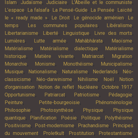
,
,
,
,
Islam
Judaïsme
Judiciaire
L'Abeille et le communiste
,
,
,
,
,
L’espace
La falsafa
La Pensé-Guide
La Pensée
Laïcité
,
,
,
le « ready made »
Le Droit
Le génocide arménien
Le
,
,
,
temps
Les communes populaires
Libéralisme
,
,
,
,
Libertarianisme
Liberté
Linguistique
Livre des morts
,
,
,
,
Lumières
Lutte armée
Mahâbhârata
Maoïsme
,
,
Matérialisme
Matérialisme dialectique
Matérialisme
,
,
,
,
historique
Matière vivante
Matriarcat
Migration
,
,
,
,
Monarchie
Monisme
Monothéisme
Municipalisme
,
,
,
,
Musique
Nationalisme
Naturalisme
Nederlands
Néo-
,
,
,
,
classicisme
Néo-darwinisme
Nihilisme
Noël
Notion
,
,
,
,
d’organisation
Notion de reflet
Nucléaire
Octobre 1917
,
,
,
,
Opportunisme
Patriarcat
Patriotisme
Pédagogie
,
,
,
Peinture
Petite-bourgeoisie
Phénoménologie
,
,
,
Philosophie
Photosynthèse
Physique
Physique
,
,
,
,
,
quantique
Planification
Poésie
Politique
Polythéisme
,
,
,
Positivisme
Post-modernisme
Prachandisme
Principes
,
,
,
,
du mouvement
Proletkult
Prostitution
Protestantisme