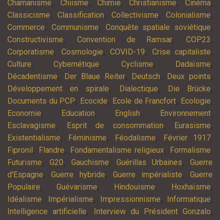
,
,
,
,
,
Chamanisme
Chiisme
Chimie
Christianisme
Cinéma
,
,
,
,
Classicisme
Classification
Collectivisme
Colonialisme
,
,
,
Commerce
Communisme
Conquête spatiale soviétique
,
,
,
Constructivisme
Convention de Ramsar
COP23
,
,
,
,
Corporatisme
Cosmologie
COVID-19
Crise capitaliste
,
,
,
,
Culture
Cybernétique
Cyclisme
Dadaïsme
,
,
,
,
Décadentisme
Der Blaue Reiter
Deutsch
Deux points
,
,
,
Développement en spirale
Dialectique
Die Brücke
,
,
,
,
Documents du PCP
Ecocide
Ecole de Francfort
Ecologie
,
,
,
,
Economie
Education
English
Environnement
,
,
,
Esclavagisme
Esprit de consommation
Eurasisme
,
,
,
,
Existentialisme
Féminisme
Féodalisme
Février 1917
,
,
,
,
Fipronil
Flandre
Fondamentalisme religieux
Formalisme
,
,
,
,
Futurisme
G20
Gauchisme
Guérillas Urbaines
Guerre
,
,
,
d'Espagne
Guerre hybride
Guerre impérialiste
Guerre
,
,
,
,
Populaire
Guévarisme
Hindouisme
Hoxhaïsme
,
,
,
,
Idéalisme
Impérialisme
Impressionnisme
Informatique
,
,
Intelligence artificielle
Interview du Président Gonzalo