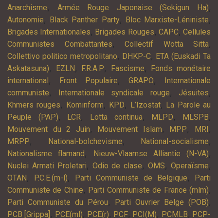
,
,
Anarchisme
Armée Rouge Japonaise (Sekigun Ha)
,
,
,
Autonomie
Black Panther Party
Bloc Marxiste-Léniniste
,
,
,
Brigades Internationales
Brigades Rouges
CAPC
Cellules
,
,
Communistes Combattantes
Collectif Wotta Sitta
,
,
Collettivo politico metropolitano
DHKP-C
ETA (Euskadi Ta
,
,
,
,
Askatasuna)
EZLN
F.R.A.P
Fascisme
Fonds monétaire
,
,
,
international
Front Populaire
GRAPO
Internationale
,
,
,
communiste
Internationale syndicale rouge
Jésuites
,
,
,
,
Khmers rouges
Kominform
KPD
L’Izostat
La Parole au
,
,
,
,
,
Peuple (PAP)
LCR
Lotta continua
MLPD
MLSPB
,
,
,
,
Mouvement du 2 Juin
Mouvement Islam
MPP
MRI
,
,
,
MRPP
National-bolchevisme
National-socialisme
,
,
Nationalisme flamand
Nieuw-Vlaamse Alliantie (N-VA)
,
,
,
,
Nuclei Armati Proletari
Odio de clase
OMS
Operaïsme
,
,
,
OTAN
P.C.E.(m-l)
Parti Communiste de Belgique
Parti
,
,
Communiste de Chine
Parti Communiste de France (mlm)
,
,
Parti Communiste du Pérou
Parti Ouvrier Belge (POB)
,
,
,
,
,
,
PCB [Grippa]
PCE(ml)
PCE(r)
PCF
PCI(M)
PCMLB
PCP-