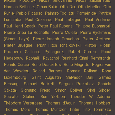
,
,
,
Nikolaï Fiodorov
Nikos Béloyannis
Níkos Zachariádis
,
,
,
,
Norman Béthune
Orhan Bakir
Otto Dix
Otto Mueller
Otto
,
,
,
,
Rühle
Pablo Picasso
Palmiro Togliatti
Parménide
Patrice
,
,
,
,
Lumumba
Paul Cézanne
Paul Lafargue
Paul Verlaine
,
,
,
Paul-Henri Spaak
Peter Paul Rubens
Philippe Buonarroti
,
,
Pierre Drieu La Rochelle
Pierre Mulele
Pierre Ryckmans
,
,
,
(Simon Leys)
Pierre-Joseph Proudhon
Pieter Aertsen
,
,
,
,
Pieter Brueghel
Piotr Ilitch Tchaïkovski
Platon
Plotin
,
,
,
Prospero Gallinari
Pythagore
Rafael Correa
Raoul
,
,
,
,
,
Hedebouw
Raphaël
Ravachol
Reinhard Kühnl
Rembrandt
,
,
,
Renato Curcio
René Descartes
René Magritte
Rogier van
,
,
,
der Weyden
Roland Barthes
Romain Rolland
Rosa
,
,
,
Luxembourg
Saint Augustin
Salvador Dali
Samad
,
,
,
Behrangi
Samuel Beckett
Sergueï Prokofiev
Shoichi
,
,
,
,
Sakata
Sigmund Freud
Simon Bolivar
Siraj Sikder
,
,
,
,
Socrate
Staline
Sun Ya-tsen
Theodor W. Adorno
,
,
,
Théodore Verstraete
Thomas d’Aquin
Thomas Hobbes
,
,
,
,
Thomas More
Thomas Müntzer
Tintin
Tito
Tommazo