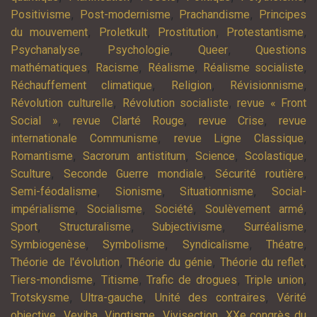
,
,
,
Positivisme
Post-modernisme
Prachandisme
Principes
,
,
,
,
du mouvement
Proletkult
Prostitution
Protestantisme
,
,
,
Psychanalyse
Psychologie
Queer
Questions
,
,
,
,
mathématiques
Racisme
Réalisme
Réalisme socialiste
,
,
,
Réchauffement climatique
Religion
Révisionnisme
,
,
Révolution culturelle
Révolution socialiste
revue « Front
,
,
,
Social »
revue Clarté Rouge
revue Crise
revue
,
,
internationale Communisme
revue Ligne Classique
,
,
,
,
Romantisme
Sacrorum antistitum
Science
Scolastique
,
,
,
Sculture
Seconde Guerre mondiale
Sécurité routière
,
,
,
Semi-féodalisme
Sionisme
Situationnisme
Social-
,
,
,
,
impérialisme
Socialisme
Société
Soulèvement armé
,
,
,
,
Sport
Structuralisme
Subjectivisme
Surréalisme
,
,
,
,
Symbiogenèse
Symbolisme
Syndicalisme
Théatre
,
,
,
Théorie de l'évolution
Théorie du génie
Théorie du reflet
,
,
,
,
Tiers-mondisme
Titisme
Trafic de drogues
Triple union
,
,
,
Trotskysme
Ultra-gauche
Unité des contraires
Vérité
,
,
,
,
objective
Veviba
Vingtisme
Vivisection
XXe congrès du