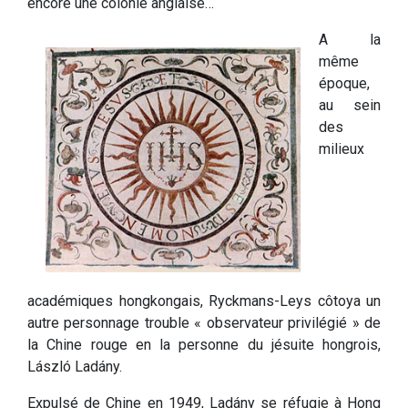
encore une colonie anglaise…
A la
même
époque,
au sein
des
milieux
académiques hongkongais, Ryckmans-Leys côtoya un
autre personnage trouble « observateur privilégié » de
la Chine rouge en la personne du jésuite hongrois,
László Ladány.
Expulsé de Chine en 1949, Ladány se réfugie à Hong