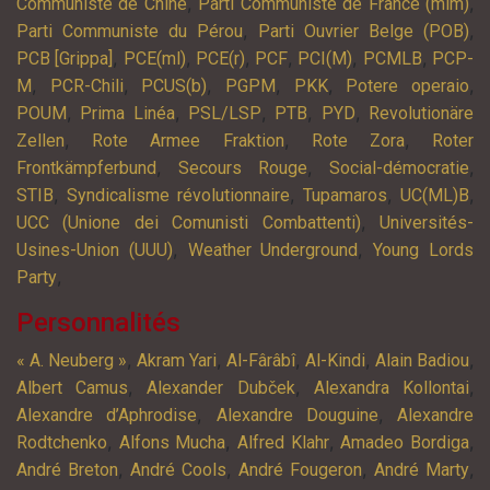
,
,
Communiste de Chine
Parti Communiste de France (mlm)
,
,
Parti Communiste du Pérou
Parti Ouvrier Belge (POB)
,
,
,
,
,
,
PCB [Grippa]
PCE(ml)
PCE(r)
PCF
PCI(M)
PCMLB
PCP-
,
,
,
,
,
,
M
PCR-Chili
PCUS(b)
PGPM
PKK
Potere operaio
,
,
,
,
,
POUM
Prima Linéa
PSL/LSP
PTB
PYD
Revolutionäre
,
,
,
Zellen
Rote Armee Fraktion
Rote Zora
Roter
,
,
,
Frontkämpferbund
Secours Rouge
Social-démocratie
,
,
,
,
STIB
Syndicalisme révolutionnaire
Tupamaros
UC(ML)B
,
UCC (Unione dei Comunisti Combattenti)
Universités-
,
,
Usines-Union (UUU)
Weather Underground
Young Lords
,
Party
Personnalités
,
,
,
,
,
« A. Neuberg »
Akram Yari
Al-Fârâbî
Al-Kindi
Alain Badiou
,
,
,
Albert Camus
Alexander Dubček
Alexandra Kollontai
,
,
Alexandre d’Aphrodise
Alexandre Douguine
Alexandre
,
,
,
,
Rodtchenko
Alfons Mucha
Alfred Klahr
Amadeo Bordiga
,
,
,
,
André Breton
André Cools
André Fougeron
André Marty