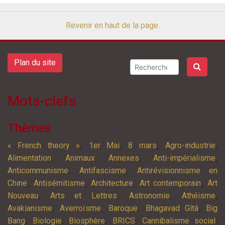
Revenir en haut de la page.
Plan du site
Mots-clefs
Thèmes
,
,
,
,
« French theory »
1er Mai
8 mars
Agro-industrie
,
,
,
,
Alimentation
Animaux
Annexes
Anti-impérialisme
,
,
Anticommunisme
Antifascisme
Antirévisionnisme en
,
,
,
,
Chine
Antisémitisme
Architecture
Art contemporain
Art
,
,
,
,
Nouveau
Arts et Lettres
Astronomie
Athéisme
,
,
,
,
Avakianisme
Averroïsme
Baroque
Bhagavad Gîtâ
Big
,
,
,
,
,
Bang
Biologie
Biosphère
BRICS
Cannibalisme social