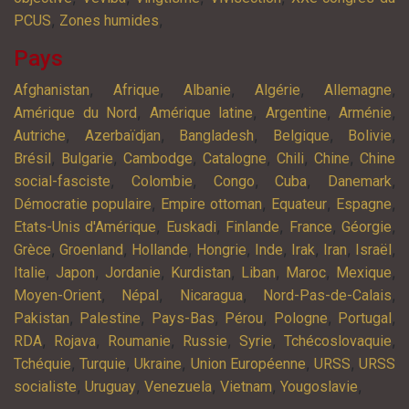
,
,
PCUS
Zones humides
Pays
,
,
,
,
,
Afghanistan
Afrique
Albanie
Algérie
Allemagne
,
,
,
,
Amérique du Nord
Amérique latine
Argentine
Arménie
,
,
,
,
,
Autriche
Azerbaïdjan
Bangladesh
Belgique
Bolivie
,
,
,
,
,
,
Brésil
Bulgarie
Cambodge
Catalogne
Chili
Chine
Chine
,
,
,
,
,
social-fasciste
Colombie
Congo
Cuba
Danemark
,
,
,
,
Démocratie populaire
Empire ottoman
Equateur
Espagne
,
,
,
,
,
Etats-Unis d'Amérique
Euskadi
Finlande
France
Géorgie
,
,
,
,
,
,
,
,
Grèce
Groenland
Hollande
Hongrie
Inde
Irak
Iran
Israël
,
,
,
,
,
,
,
Italie
Japon
Jordanie
Kurdistan
Liban
Maroc
Mexique
,
,
,
,
Moyen-Orient
Népal
Nicaragua
Nord-Pas-de-Calais
,
,
,
,
,
,
Pakistan
Palestine
Pays-Bas
Pérou
Pologne
Portugal
,
,
,
,
,
,
RDA
Rojava
Roumanie
Russie
Syrie
Tchécoslovaquie
,
,
,
,
,
Tchéquie
Turquie
Ukraine
Union Européenne
URSS
URSS
,
,
,
,
,
socialiste
Uruguay
Venezuela
Vietnam
Yougoslavie