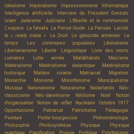
,
,
,
,
Idéalisme
Impérialisme
Impressionnisme
Informatique
,
,
Intelligence artificielle
Interview du Président Gonzalo
,
,
,
,
Islam
Judaïsme
Judiciaire
L'Abeille et le communiste
,
,
,
,
,
L’espace
La falsafa
La Pensé-Guide
La Pensée
Laïcité
,
,
,
le « ready made »
Le Droit
Le génocide arménien
Le
,
,
,
temps
Les communes populaires
Libéralisme
,
,
,
,
Libertarianisme
Liberté
Linguistique
Livre des morts
,
,
,
,
Lumières
Lutte armée
Mahâbhârata
Maoïsme
,
,
Matérialisme
Matérialisme dialectique
Matérialisme
,
,
,
,
historique
Matière vivante
Matriarcat
Migration
,
,
,
,
Monarchie
Monisme
Monothéisme
Municipalisme
,
,
,
,
Musique
Nationalisme
Naturalisme
Nederlands
Néo-
,
,
,
,
classicisme
Néo-darwinisme
Nihilisme
Noël
Notion
,
,
,
,
d’organisation
Notion de reflet
Nucléaire
Octobre 1917
,
,
,
,
Opportunisme
Patriarcat
Patriotisme
Pédagogie
,
,
,
Peinture
Petite-bourgeoisie
Phénoménologie
,
,
,
Philosophie
Photosynthèse
Physique
Physique
,
,
,
,
,
quantique
Planification
Poésie
Politique
Polythéisme