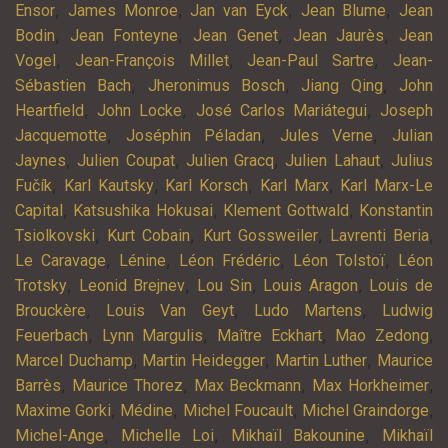
,
,
,
,
Ensor
James Monroe
Jan van Eyck
Jean Blume
Jean
,
,
,
,
Bodin
Jean Fonteyne
Jean Genet
Jean Jaurès
Jean
,
,
,
Vogel
Jean-François Millet
Jean-Paul Sartre
Jean-
,
,
,
Sébastien Bach
Jheronimus Bosch
Jiang Qing
John
,
,
,
Heartfield
John Locke
José Carlos Mariátegui
Joseph
,
,
,
Jacquemotte
Joséphin Péladan
Jules Verne
Julian
,
,
,
,
Jaynes
Julien Coupat
Julien Gracq
Julien Lahaut
Julius
,
,
,
,
Fučík
Karl Kautsky
Karl Korsch
Karl Marx
Karl Marx-Le
,
,
,
Capital
Katsushika Hokusai
Klement Gottwald
Konstantin
,
,
,
,
Tsiolkovski
Kurt Cobain
Kurt Gossweiler
Lavrenti Beria
,
,
,
,
Le Caravage
Lénine
Léon Frédéric
Léon Tolstoï
Léon
,
,
,
,
Trotsky
Leonid Brejnev
Lou Sin
Louis Aragon
Louis de
,
,
,
Brouckère
Louis Van Geyt
Ludo Martens
Ludwig
,
,
,
,
Feuerbach
Lynn Margulis
Maître Eckhart
Mao Zedong
,
,
,
Marcel Duchamp
Martin Heidegger
Martin Luther
Maurice
,
,
,
,
Barrès
Maurice Thorez
Max Beckmann
Max Horkheimer
,
,
,
,
Maxime Gorki
Médine
Michel Foucault
Michel Graindorge
,
,
,
Michel-Ange
Michelle Loi
Mikhaïl Bakounine
Mikhaïl