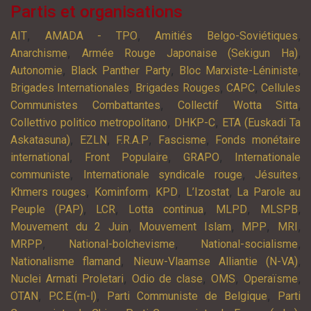
Partis et organisations
,
,
,
AIT
AMADA - TPO
Amitiés Belgo-Soviétiques
,
,
Anarchisme
Armée Rouge Japonaise (Sekigun Ha)
,
,
,
Autonomie
Black Panther Party
Bloc Marxiste-Léniniste
,
,
,
Brigades Internationales
Brigades Rouges
CAPC
Cellules
,
,
Communistes Combattantes
Collectif Wotta Sitta
,
,
Collettivo politico metropolitano
DHKP-C
ETA (Euskadi Ta
,
,
,
,
Askatasuna)
EZLN
F.R.A.P
Fascisme
Fonds monétaire
,
,
,
international
Front Populaire
GRAPO
Internationale
,
,
,
communiste
Internationale syndicale rouge
Jésuites
,
,
,
,
Khmers rouges
Kominform
KPD
L’Izostat
La Parole au
,
,
,
,
,
Peuple (PAP)
LCR
Lotta continua
MLPD
MLSPB
,
,
,
,
Mouvement du 2 Juin
Mouvement Islam
MPP
MRI
,
,
,
MRPP
National-bolchevisme
National-socialisme
,
,
Nationalisme flamand
Nieuw-Vlaamse Alliantie (N-VA)
,
,
,
,
Nuclei Armati Proletari
Odio de clase
OMS
Operaïsme
,
,
,
OTAN
P.C.E.(m-l)
Parti Communiste de Belgique
Parti