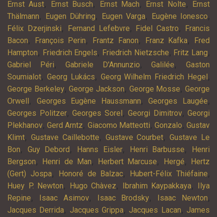
,
,
,
,
Ernst Aust
Ernst Busch
Ernst Mach
Ernst Nolte
Ernst
,
,
,
,
Thälmann
Eugen Dühring
Eugen Varga
Eugène Ionesco
,
,
,
Félix Dzerjinski
Fernand Lefebvre
Fidel Castro
Francis
,
,
,
,
Bacon
François Perin
Frantz Fanon
Franz Kafka
Fred
,
,
,
,
Hampton
Friedrich Engels
Friedrich Nietzsche
Fritz Lang
,
,
,
Gabriel Péri
Gabriele D'Annunzio
Galilée
Gaston
,
,
,
Soumialot
Georg Lukács
Georg Wilhelm Friedrich Hegel
,
,
,
George Berkeley
George Jackson
George Mosse
George
,
,
,
Orwell
Georges Eugène Haussmann
Georges Laugée
,
,
,
Georges Politzer
Georges Sorel
Georgi Dimitrov
Georgi
,
,
,
,
Plekhanov
Gerd Arntz
Giacomo Matteotti
Gonzalo
Gustav
,
,
,
Klimt
Gustave Caillebotte
Gustave Courbet
Gustave Le
,
,
,
,
Bon
Guy Debord
Hanns Eisler
Henri Barbusse
Henri
,
,
,
,
Bergson
Henri de Man
Herbert Marcuse
Hergé
Hertz
,
,
,
(Gert) Jospa
Honoré de Balzac
Hubert-Félix Thiéfaine
,
,
,
Huey P. Newton
Hugo Chàvez
Ibrahim Kaypakkaya
Ilya
,
,
,
,
Repine
Isaac Asimov
Isaac Brodsky
Isaac Newton
,
,
,
Jacques Derrida
Jacques Grippa
Jacques Lacan
James