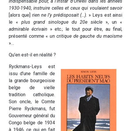
indispensable pour, à l’instar d’Orwell dans les années
1930-1940, instruire celles et ceux qui voulaient savoir
[alors que]
rien ne l’y prédisposait (…).
» Leys est ainsi
le «
plus grand sinologue du 20e siècle
», un «
admirable écrivain
» etc.; le tout pour être, au final,
présenté comme «
un critique de gauche du maoïsme
»…
Qu’en est-il en réalité ?
Ryckmans-Leys est
issu d’une famille de
la grande bourgeoisie
belge de vielle
tradition catholique.
Son oncle, le Comte
Pierre Ryckmans, fut
Gouverneur général du
Congo belge de 1934
à 1946, ce qui en fait