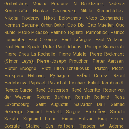
,
,
,
Gorbatchev
Moishe Postone
N. Boukharine
Nadejda
,
,
,
Kroupskaïa
Nicolae Ceaușescu
Nikita Khrouchtchev
,
,
,
Nikolaï Fiodorov
Nikos Béloyannis
Níkos Zachariádis
,
,
,
,
Norman Béthune
Orhan Bakir
Otto Dix
Otto Mueller
Otto
,
,
,
,
Rühle
Pablo Picasso
Palmiro Togliatti
Parménide
Patrice
,
,
,
,
Lumumba
Paul Cézanne
Paul Lafargue
Paul Verlaine
,
,
,
Paul-Henri Spaak
Peter Paul Rubens
Philippe Buonarroti
,
,
Pierre Drieu La Rochelle
Pierre Mulele
Pierre Ryckmans
,
,
,
(Simon Leys)
Pierre-Joseph Proudhon
Pieter Aertsen
,
,
,
,
Pieter Brueghel
Piotr Ilitch Tchaïkovski
Platon
Plotin
,
,
,
Prospero Gallinari
Pythagore
Rafael Correa
Raoul
,
,
,
,
,
Hedebouw
Raphaël
Ravachol
Reinhard Kühnl
Rembrandt
,
,
,
Renato Curcio
René Descartes
René Magritte
Rogier van
,
,
,
der Weyden
Roland Barthes
Romain Rolland
Rosa
,
,
,
Luxembourg
Saint Augustin
Salvador Dali
Samad
,
,
,
Behrangi
Samuel Beckett
Sergueï Prokofiev
Shoichi
,
,
,
,
Sakata
Sigmund Freud
Simon Bolivar
Siraj Sikder
,
,
,
,
Socrate
Staline
Sun Ya-tsen
Theodor W. Adorno