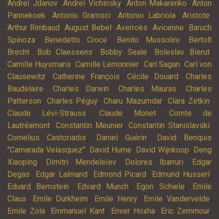
,
,
,
Andreï Jdanov
Andreï Vichinsky
Anton Makarenko
Anton
,
,
,
,
Pannekoek
Antonio Gramsci
Antonio Labriola
Aristote
,
,
,
,
Arthur Rimbaud
August Bebel
Averroès
Avicenne
Baruch
,
,
,
Spinoza
Benedetto Croce
Benito Mussolini
Bertolt
,
,
,
,
Brecht
Bob Claessens
Bobby Seale
Boleslav Bierut
,
,
,
Camille Huysmans
Camille Lemonnier
Carl Sagan
Carl von
,
,
,
Clausewitz
Catherine François
Cécile Douard
Charles
,
,
,
Baudelaire
Charles Darwin
Charles Mauras
Charles
,
,
,
,
Patterson
Charles Péguy
Charu Mazumdar
Clara Zetkin
,
,
Claude Lévi-Strauss
Claude Monet
Comte de
,
,
,
Lautréamont
Constantin Meunier
Constantin Stanislavski
,
,
Cornelius Castoriadis
Daniel Guérin
David Benquis
,
,
,
"Camarada Velasquez"
David Hume
David Wijnkoop
Deng
,
,
,
Xiaoping
Dimitri Mendeleïev
Dolores Ibarruri
Edgar
,
,
,
,
Degas
Edgar Lalmand
Edmond Picard
Edmund Husserl
,
,
,
Eduard Bernstein
Edvard Munch
Egon Schiele
Emile
,
,
,
,
Claus
Emile Durkheim
Emile Henry
Emile Vandervelde
,
,
,
,
Emile Zola
Emmanuel Kant
Enver Hoxha
Eric Zemmour