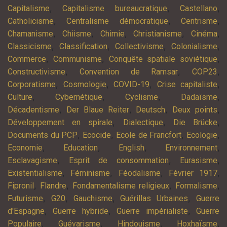
,
,
,
Capitalisme
Capitalisme bureaucratique
Castellano
,
,
,
Catholicisme
Centralisme démocratique
Centrisme
,
,
,
,
,
Chamanisme
Chiisme
Chimie
Christianisme
Cinéma
,
,
,
,
Classicisme
Classification
Collectivisme
Colonialisme
,
,
,
Commerce
Communisme
Conquête spatiale soviétique
,
,
,
Constructivisme
Convention de Ramsar
COP23
,
,
,
,
Corporatisme
Cosmologie
COVID-19
Crise capitaliste
,
,
,
,
Culture
Cybernétique
Cyclisme
Dadaïsme
,
,
,
,
Décadentisme
Der Blaue Reiter
Deutsch
Deux points
,
,
,
Développement en spirale
Dialectique
Die Brücke
,
,
,
,
Documents du PCP
Ecocide
Ecole de Francfort
Ecologie
,
,
,
,
Economie
Education
English
Environnement
,
,
,
Esclavagisme
Esprit de consommation
Eurasisme
,
,
,
,
Existentialisme
Féminisme
Féodalisme
Février 1917
,
,
,
,
Fipronil
Flandre
Fondamentalisme religieux
Formalisme
,
,
,
,
Futurisme
G20
Gauchisme
Guérillas Urbaines
Guerre
,
,
,
d'Espagne
Guerre hybride
Guerre impérialiste
Guerre
,
,
,
,
Populaire
Guévarisme
Hindouisme
Hoxhaïsme