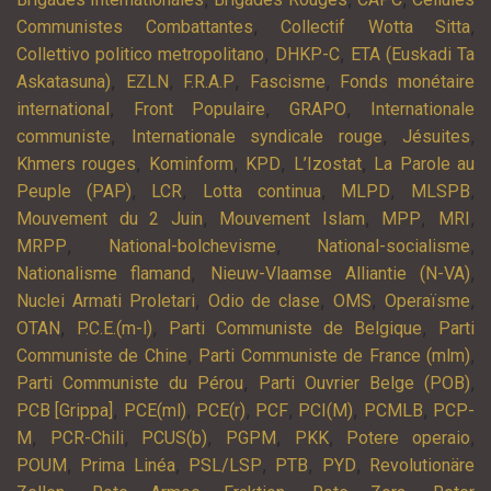
,
,
Communistes Combattantes
Collectif Wotta Sitta
,
,
Collettivo politico metropolitano
DHKP-C
ETA (Euskadi Ta
,
,
,
,
Askatasuna)
EZLN
F.R.A.P
Fascisme
Fonds monétaire
,
,
,
international
Front Populaire
GRAPO
Internationale
,
,
,
communiste
Internationale syndicale rouge
Jésuites
,
,
,
,
Khmers rouges
Kominform
KPD
L’Izostat
La Parole au
,
,
,
,
,
Peuple (PAP)
LCR
Lotta continua
MLPD
MLSPB
,
,
,
,
Mouvement du 2 Juin
Mouvement Islam
MPP
MRI
,
,
,
MRPP
National-bolchevisme
National-socialisme
,
,
Nationalisme flamand
Nieuw-Vlaamse Alliantie (N-VA)
,
,
,
,
Nuclei Armati Proletari
Odio de clase
OMS
Operaïsme
,
,
,
OTAN
P.C.E.(m-l)
Parti Communiste de Belgique
Parti
,
,
Communiste de Chine
Parti Communiste de France (mlm)
,
,
Parti Communiste du Pérou
Parti Ouvrier Belge (POB)
,
,
,
,
,
,
PCB [Grippa]
PCE(ml)
PCE(r)
PCF
PCI(M)
PCMLB
PCP-
,
,
,
,
,
,
M
PCR-Chili
PCUS(b)
PGPM
PKK
Potere operaio
,
,
,
,
,
POUM
Prima Linéa
PSL/LSP
PTB
PYD
Revolutionäre