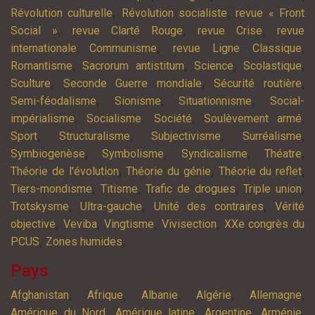
,
,
Révolution culturelle
Révolution socialiste
revue « Front
,
,
,
Social »
revue Clarté Rouge
revue Crise
revue
,
,
internationale Communisme
revue Ligne Classique
,
,
,
,
Romantisme
Sacrorum antistitum
Science
Scolastique
,
,
,
Sculture
Seconde Guerre mondiale
Sécurité routière
,
,
,
Semi-féodalisme
Sionisme
Situationnisme
Social-
,
,
,
,
impérialisme
Socialisme
Société
Soulèvement armé
,
,
,
,
Sport
Structuralisme
Subjectivisme
Surréalisme
,
,
,
,
Symbiogenèse
Symbolisme
Syndicalisme
Théatre
,
,
,
Théorie de l'évolution
Théorie du génie
Théorie du reflet
,
,
,
,
Tiers-mondisme
Titisme
Trafic de drogues
Triple union
,
,
,
Trotskysme
Ultra-gauche
Unité des contraires
Vérité
,
,
,
,
objective
Veviba
Vingtisme
Vivisection
XXe congrès du
,
,
PCUS
Zones humides
Pays
,
,
,
,
,
Afghanistan
Afrique
Albanie
Algérie
Allemagne
,
,
,
,
Amérique du Nord
Amérique latine
Argentine
Arménie