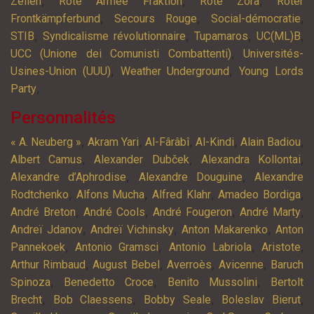
,
,
,
Zellen
Rote Armee Fraktion
Rote Zora
Roter
,
,
,
Frontkämpferbund
Secours Rouge
Social-démocratie
,
,
,
,
STIB
Syndicalisme révolutionnaire
Tupamaros
UC(ML)B
,
UCC (Unione dei Comunisti Combattenti)
Universités-
,
,
Usines-Union (UUU)
Weather Underground
Young Lords
,
Party
Personnalités
,
,
,
,
,
« A. Neuberg »
Akram Yari
Al-Fârâbî
Al-Kindi
Alain Badiou
,
,
,
Albert Camus
Alexander Dubček
Alexandra Kollontai
,
,
Alexandre d’Aphrodise
Alexandre Douguine
Alexandre
,
,
,
,
Rodtchenko
Alfons Mucha
Alfred Klahr
Amadeo Bordiga
,
,
,
,
André Breton
André Cools
André Fougeron
André Marty
,
,
,
Andreï Jdanov
Andreï Vichinsky
Anton Makarenko
Anton
,
,
,
,
Pannekoek
Antonio Gramsci
Antonio Labriola
Aristote
,
,
,
,
Arthur Rimbaud
August Bebel
Averroès
Avicenne
Baruch
,
,
,
Spinoza
Benedetto Croce
Benito Mussolini
Bertolt
,
,
,
,
Brecht
Bob Claessens
Bobby Seale
Boleslav Bierut