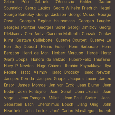
,
,
,
Gabriel Péri
Gabriele D'Annunzio
Galilée
Gaston
,
,
,
Soumialot
Georg Lukács
Georg Wilhelm Friedrich Hegel
,
,
,
George Berkeley
George Jackson
George Mosse
George
,
,
,
Orwell
Georges Eugène Haussmann
Georges Laugée
,
,
,
Georges Politzer
Georges Sorel
Georgi Dimitrov
Georgi
,
,
,
,
Plekhanov
Gerd Arntz
Giacomo Matteotti
Gonzalo
Gustav
,
,
,
Klimt
Gustave Caillebotte
Gustave Courbet
Gustave Le
,
,
,
,
Bon
Guy Debord
Hanns Eisler
Henri Barbusse
Henri
,
,
,
,
Bergson
Henri de Man
Herbert Marcuse
Hergé
Hertz
,
,
,
(Gert) Jospa
Honoré de Balzac
Hubert-Félix Thiéfaine
,
,
,
Huey P. Newton
Hugo Chàvez
Ibrahim Kaypakkaya
Ilya
,
,
,
,
Repine
Isaac Asimov
Isaac Brodsky
Isaac Newton
,
,
,
Jacques Derrida
Jacques Grippa
Jacques Lacan
James
,
,
,
,
Ensor
James Monroe
Jan van Eyck
Jean Blume
Jean
,
,
,
,
Bodin
Jean Fonteyne
Jean Genet
Jean Jaurès
Jean
,
,
,
Vogel
Jean-François Millet
Jean-Paul Sartre
Jean-
,
,
,
Sébastien Bach
Jheronimus Bosch
Jiang Qing
John
,
,
,
Heartfield
John Locke
José Carlos Mariátegui
Joseph