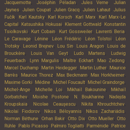
,
,
,
Jacquemotte
Joséphin Péladan
Jules Verne
Julian
,
,
,
,
Jaynes
Julien Coupat
Julien Gracq
Julien Lahaut
Julius
,
,
,
,
Fučík
Karl Kautsky
Karl Korsch
Karl Marx
Karl Marx-Le
,
,
,
Capital
Katsushika Hokusai
Klement Gottwald
Konstantin
,
,
,
,
Tsiolkovski
Kurt Cobain
Kurt Gossweiler
Lavrenti Beria
,
,
,
,
Le Caravage
Lénine
Léon Frédéric
Léon Tolstoï
Léon
,
,
,
,
Trotsky
Leonid Brejnev
Lou Sin
Louis Aragon
Louis de
,
,
,
Brouckère
Louis Van Geyt
Ludo Martens
Ludwig
,
,
,
,
Feuerbach
Lynn Margulis
Maître Eckhart
Mao Zedong
,
,
,
Marcel Duchamp
Martin Heidegger
Martin Luther
Maurice
,
,
,
,
Barrès
Maurice Thorez
Max Beckmann
Max Horkheimer
,
,
,
,
Maxime Gorki
Médine
Michel Foucault
Michel Graindorge
,
,
,
Michel-Ange
Michelle Loi
Mikhaïl Bakounine
Mikhaïl
,
,
,
Gorbatchev
Moishe Postone
N. Boukharine
Nadejda
,
,
,
Kroupskaïa
Nicolae Ceaușescu
Nikita Khrouchtchev
,
,
,
Nikolaï Fiodorov
Nikos Béloyannis
Níkos Zachariádis
,
,
,
,
Norman Béthune
Orhan Bakir
Otto Dix
Otto Mueller
Otto
,
,
,
,
Rühle
Pablo Picasso
Palmiro Togliatti
Parménide
Patrice