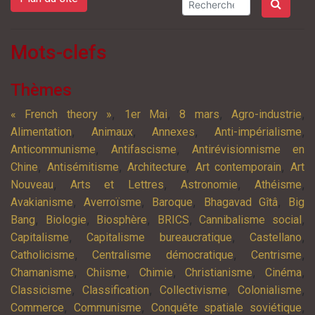
Mots-clefs
Thèmes
,
,
,
,
« French theory »
1er Mai
8 mars
Agro-industrie
,
,
,
,
Alimentation
Animaux
Annexes
Anti-impérialisme
,
,
Anticommunisme
Antifascisme
Antirévisionnisme en
,
,
,
,
Chine
Antisémitisme
Architecture
Art contemporain
Art
,
,
,
,
Nouveau
Arts et Lettres
Astronomie
Athéisme
,
,
,
,
Avakianisme
Averroïsme
Baroque
Bhagavad Gîtâ
Big
,
,
,
,
,
Bang
Biologie
Biosphère
BRICS
Cannibalisme social
,
,
,
Capitalisme
Capitalisme bureaucratique
Castellano
,
,
,
Catholicisme
Centralisme démocratique
Centrisme
,
,
,
,
,
Chamanisme
Chiisme
Chimie
Christianisme
Cinéma
,
,
,
,
Classicisme
Classification
Collectivisme
Colonialisme
,
,
,
Commerce
Communisme
Conquête spatiale soviétique