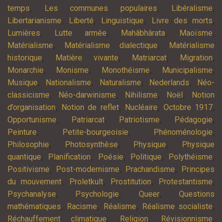
,
,
,
temps
Les communes populaires
Libéralisme
,
,
,
,
Libertarianisme
Liberté
Linguistique
Livre des morts
,
,
,
,
Lumières
Lutte armée
Mahâbhârata
Maoïsme
,
,
Matérialisme
Matérialisme dialectique
Matérialisme
,
,
,
,
historique
Matière vivante
Matriarcat
Migration
,
,
,
,
Monarchie
Monisme
Monothéisme
Municipalisme
,
,
,
,
Musique
Nationalisme
Naturalisme
Nederlands
Néo-
,
,
,
,
classicisme
Néo-darwinisme
Nihilisme
Noël
Notion
,
,
,
,
d’organisation
Notion de reflet
Nucléaire
Octobre 1917
,
,
,
,
Opportunisme
Patriarcat
Patriotisme
Pédagogie
,
,
,
Peinture
Petite-bourgeoisie
Phénoménologie
,
,
,
Philosophie
Photosynthèse
Physique
Physique
,
,
,
,
,
quantique
Planification
Poésie
Politique
Polythéisme
,
,
,
Positivisme
Post-modernisme
Prachandisme
Principes
,
,
,
,
du mouvement
Proletkult
Prostitution
Protestantisme
,
,
,
Psychanalyse
Psychologie
Queer
Questions
,
,
,
,
mathématiques
Racisme
Réalisme
Réalisme socialiste
,
,
,
Réchauffement climatique
Religion
Révisionnisme