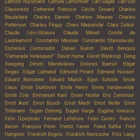
,
,
,
Camille Huysmans
Camille Lemonnier
Carl Sagan
Carl von
,
,
,
Clausewitz
Catherine François
Cécile Douard
Charles
,
,
,
Baudelaire
Charles Darwin
Charles Mauras
Charles
,
,
,
,
Patterson
Charles Péguy
Charu Mazumdar
Clara Zetkin
,
,
Claude Lévi-Strauss
Claude Monet
Comte de
,
,
,
Lautréamont
Constantin Meunier
Constantin Stanislavski
,
,
Cornelius Castoriadis
Daniel Guérin
David Benquis
,
,
,
"Camarada Velasquez"
David Hume
David Wijnkoop
Deng
,
,
,
Xiaoping
Dimitri Mendeleïev
Dolores Ibarruri
Edgar
,
,
,
,
Degas
Edgar Lalmand
Edmond Picard
Edmund Husserl
,
,
,
Eduard Bernstein
Edvard Munch
Egon Schiele
Emile
,
,
,
,
Claus
Emile Durkheim
Emile Henry
Emile Vandervelde
,
,
,
,
Emile Zola
Emmanuel Kant
Enver Hoxha
Eric Zemmour
,
,
,
,
Ernst Aust
Ernst Busch
Ernst Mach
Ernst Nolte
Ernst
,
,
,
,
Thälmann
Eugen Dühring
Eugen Varga
Eugène Ionesco
,
,
,
Félix Dzerjinski
Fernand Lefebvre
Fidel Castro
Francis
,
,
,
,
Bacon
François Perin
Frantz Fanon
Franz Kafka
Fred
,
,
,
,
Hampton
Friedrich Engels
Friedrich Nietzsche
Fritz Lang