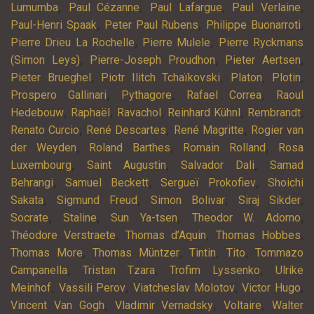
,
,
,
,
Lumumba
Paul Cézanne
Paul Lafargue
Paul Verlaine
,
,
,
Paul-Henri Spaak
Peter Paul Rubens
Philippe Buonarroti
,
,
Pierre Drieu La Rochelle
Pierre Mulele
Pierre Ryckmans
,
,
,
(Simon Leys)
Pierre-Joseph Proudhon
Pieter Aertsen
,
,
,
,
Pieter Brueghel
Piotr Ilitch Tchaïkovski
Platon
Plotin
,
,
,
Prospero Gallinari
Pythagore
Rafael Correa
Raoul
,
,
,
,
,
Hedebouw
Raphaël
Ravachol
Reinhard Kühnl
Rembrandt
,
,
,
Renato Curcio
René Descartes
René Magritte
Rogier van
,
,
,
der Weyden
Roland Barthes
Romain Rolland
Rosa
,
,
,
Luxembourg
Saint Augustin
Salvador Dali
Samad
,
,
,
Behrangi
Samuel Beckett
Sergueï Prokofiev
Shoichi
,
,
,
,
Sakata
Sigmund Freud
Simon Bolivar
Siraj Sikder
,
,
,
,
Socrate
Staline
Sun Ya-tsen
Theodor W. Adorno
,
,
,
Théodore Verstraete
Thomas d’Aquin
Thomas Hobbes
,
,
,
,
Thomas More
Thomas Müntzer
Tintin
Tito
Tommazo
,
,
,
Campanella
Tristan Tzara
Trofim Lyssenko
Ulrike
,
,
,
,
Meinhof
Vassili Perov
Viatcheslav Molotov
Victor Hugo
,
,
,
Vincent Van Gogh
Vladimir Vernadsky
Voltaire
Walter