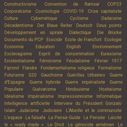
,
,
,
Constructivisme
Convention de Ramsar
COP23
,
,
,
,
Corporatisme
Cosmologie
COVID-19
Crise capitaliste
,
,
,
,
Culture
Cybernétique
Cyclisme
Dadaïsme
,
,
,
,
Décadentisme
Der Blaue Reiter
Deutsch
Deux points
,
,
,
Développement en spirale
Dialectique
Die Brücke
,
,
,
,
Documents du PCP
Ecocide
Ecole de Francfort
Ecologie
,
,
,
,
Economie
Education
English
Environnement
,
,
,
Esclavagisme
Esprit de consommation
Eurasisme
,
,
,
,
Existentialisme
Féminisme
Féodalisme
Février 1917
,
,
,
,
Fipronil
Flandre
Fondamentalisme religieux
Formalisme
,
,
,
,
Futurisme
G20
Gauchisme
Guérillas Urbaines
Guerre
,
,
,
d'Espagne
Guerre hybride
Guerre impérialiste
Guerre
,
,
,
,
Populaire
Guévarisme
Hindouisme
Hoxhaïsme
,
,
,
,
Idéalisme
Impérialisme
Impressionnisme
Informatique
,
,
Intelligence artificielle
Interview du Président Gonzalo
,
,
,
,
Islam
Judaïsme
Judiciaire
L'Abeille et le communiste
,
,
,
,
,
L’espace
La falsafa
La Pensé-Guide
La Pensée
Laïcité
,
,
,
le « ready made »
Le Droit
Le génocide arménien
Le