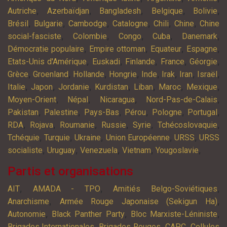
,
,
,
,
,
Autriche
Azerbaïdjan
Bangladesh
Belgique
Bolivie
,
,
,
,
,
,
Brésil
Bulgarie
Cambodge
Catalogne
Chili
Chine
Chine
,
,
,
,
,
social-fasciste
Colombie
Congo
Cuba
Danemark
,
,
,
,
Démocratie populaire
Empire ottoman
Equateur
Espagne
,
,
,
,
,
Etats-Unis d'Amérique
Euskadi
Finlande
France
Géorgie
,
,
,
,
,
,
,
,
Grèce
Groenland
Hollande
Hongrie
Inde
Irak
Iran
Israël
,
,
,
,
,
,
,
Italie
Japon
Jordanie
Kurdistan
Liban
Maroc
Mexique
,
,
,
,
Moyen-Orient
Népal
Nicaragua
Nord-Pas-de-Calais
,
,
,
,
,
,
Pakistan
Palestine
Pays-Bas
Pérou
Pologne
Portugal
,
,
,
,
,
,
RDA
Rojava
Roumanie
Russie
Syrie
Tchécoslovaquie
,
,
,
,
,
Tchéquie
Turquie
Ukraine
Union Européenne
URSS
URSS
,
,
,
,
,
socialiste
Uruguay
Venezuela
Vietnam
Yougoslavie
Partis et organisations
,
,
,
AIT
AMADA - TPO
Amitiés Belgo-Soviétiques
,
,
Anarchisme
Armée Rouge Japonaise (Sekigun Ha)
,
,
,
Autonomie
Black Panther Party
Bloc Marxiste-Léniniste
,
,
,
Brigades Internationales
Brigades Rouges
CAPC
Cellules