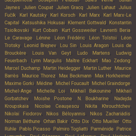
,
,
,
,
Jaynes
Julien Coupat
Julien Gracq
Julien Lahaut
Julius
,
,
,
,
Fučík
Karl Kautsky
Karl Korsch
Karl Marx
Karl Marx-Le
,
,
,
Capital
Katsushika Hokusai
Klement Gottwald
Konstantin
,
,
,
,
Tsiolkovski
Kurt Cobain
Kurt Gossweiler
Lavrenti Beria
,
,
,
,
Le Caravage
Lénine
Léon Frédéric
Léon Tolstoï
Léon
,
,
,
,
Trotsky
Leonid Brejnev
Lou Sin
Louis Aragon
Louis de
,
,
,
Brouckère
Louis Van Geyt
Ludo Martens
Ludwig
,
,
,
,
Feuerbach
Lynn Margulis
Maître Eckhart
Mao Zedong
,
,
,
Marcel Duchamp
Martin Heidegger
Martin Luther
Maurice
,
,
,
,
Barrès
Maurice Thorez
Max Beckmann
Max Horkheimer
,
,
,
,
Maxime Gorki
Médine
Michel Foucault
Michel Graindorge
,
,
,
Michel-Ange
Michelle Loi
Mikhaïl Bakounine
Mikhaïl
,
,
,
Gorbatchev
Moishe Postone
N. Boukharine
Nadejda
,
,
,
Kroupskaïa
Nicolae Ceaușescu
Nikita Khrouchtchev
,
,
,
Nikolaï Fiodorov
Nikos Béloyannis
Níkos Zachariádis
,
,
,
,
Norman Béthune
Orhan Bakir
Otto Dix
Otto Mueller
Otto
,
,
,
,
Rühle
Pablo Picasso
Palmiro Togliatti
Parménide
Patrice