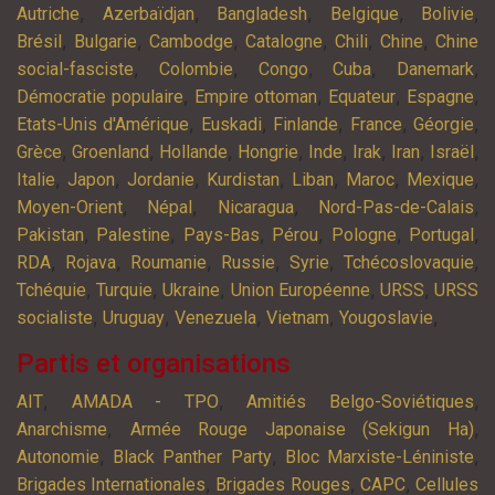
,
,
,
,
,
Autriche
Azerbaïdjan
Bangladesh
Belgique
Bolivie
,
,
,
,
,
,
Brésil
Bulgarie
Cambodge
Catalogne
Chili
Chine
Chine
,
,
,
,
,
social-fasciste
Colombie
Congo
Cuba
Danemark
,
,
,
,
Démocratie populaire
Empire ottoman
Equateur
Espagne
,
,
,
,
,
Etats-Unis d'Amérique
Euskadi
Finlande
France
Géorgie
,
,
,
,
,
,
,
,
Grèce
Groenland
Hollande
Hongrie
Inde
Irak
Iran
Israël
,
,
,
,
,
,
,
Italie
Japon
Jordanie
Kurdistan
Liban
Maroc
Mexique
,
,
,
,
Moyen-Orient
Népal
Nicaragua
Nord-Pas-de-Calais
,
,
,
,
,
,
Pakistan
Palestine
Pays-Bas
Pérou
Pologne
Portugal
,
,
,
,
,
,
RDA
Rojava
Roumanie
Russie
Syrie
Tchécoslovaquie
,
,
,
,
,
Tchéquie
Turquie
Ukraine
Union Européenne
URSS
URSS
,
,
,
,
,
socialiste
Uruguay
Venezuela
Vietnam
Yougoslavie
Partis et organisations
,
,
,
AIT
AMADA - TPO
Amitiés Belgo-Soviétiques
,
,
Anarchisme
Armée Rouge Japonaise (Sekigun Ha)
,
,
,
Autonomie
Black Panther Party
Bloc Marxiste-Léniniste
,
,
,
Brigades Internationales
Brigades Rouges
CAPC
Cellules