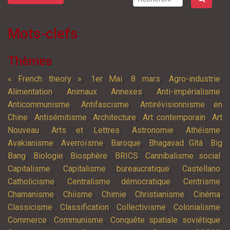
Mots-clefs
Thèmes
,
,
,
,
« French theory »
1er Mai
8 mars
Agro-industrie
,
,
,
,
Alimentation
Animaux
Annexes
Anti-impérialisme
,
,
Anticommunisme
Antifascisme
Antirévisionnisme en
,
,
,
,
Chine
Antisémitisme
Architecture
Art contemporain
Art
,
,
,
,
Nouveau
Arts et Lettres
Astronomie
Athéisme
,
,
,
,
Avakianisme
Averroïsme
Baroque
Bhagavad Gîtâ
Big
,
,
,
,
,
Bang
Biologie
Biosphère
BRICS
Cannibalisme social
,
,
,
Capitalisme
Capitalisme bureaucratique
Castellano
,
,
,
Catholicisme
Centralisme démocratique
Centrisme
,
,
,
,
,
Chamanisme
Chiisme
Chimie
Christianisme
Cinéma
,
,
,
,
Classicisme
Classification
Collectivisme
Colonialisme
,
,
,
Commerce
Communisme
Conquête spatiale soviétique