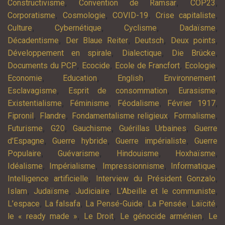
,
,
,
Constructivisme
Convention de Ramsar
COP23
,
,
,
,
Corporatisme
Cosmologie
COVID-19
Crise capitaliste
,
,
,
,
Culture
Cybernétique
Cyclisme
Dadaïsme
,
,
,
,
Décadentisme
Der Blaue Reiter
Deutsch
Deux points
,
,
,
Développement en spirale
Dialectique
Die Brücke
,
,
,
,
Documents du PCP
Ecocide
Ecole de Francfort
Ecologie
,
,
,
,
Economie
Education
English
Environnement
,
,
,
Esclavagisme
Esprit de consommation
Eurasisme
,
,
,
,
Existentialisme
Féminisme
Féodalisme
Février 1917
,
,
,
,
Fipronil
Flandre
Fondamentalisme religieux
Formalisme
,
,
,
,
Futurisme
G20
Gauchisme
Guérillas Urbaines
Guerre
,
,
,
d'Espagne
Guerre hybride
Guerre impérialiste
Guerre
,
,
,
,
Populaire
Guévarisme
Hindouisme
Hoxhaïsme
,
,
,
,
Idéalisme
Impérialisme
Impressionnisme
Informatique
,
,
Intelligence artificielle
Interview du Président Gonzalo
,
,
,
,
Islam
Judaïsme
Judiciaire
L'Abeille et le communiste
,
,
,
,
,
L’espace
La falsafa
La Pensé-Guide
La Pensée
Laïcité
,
,
,
le « ready made »
Le Droit
Le génocide arménien
Le