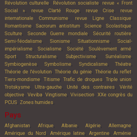
,
,
Révolution culturelle
Révolution socialiste
revue « Front
,
,
,
Social »
revue Clarté Rouge
revue Crise
revue
,
,
internationale Communisme
revue Ligne Classique
,
,
,
,
Romantisme
Sacrorum antistitum
Science
Scolastique
,
,
,
Sculture
Seconde Guerre mondiale
Sécurité routière
,
,
,
Semi-féodalisme
Sionisme
Situationnisme
Social-
,
,
,
,
impérialisme
Socialisme
Société
Soulèvement armé
,
,
,
,
Sport
Structuralisme
Subjectivisme
Surréalisme
,
,
,
,
Symbiogenèse
Symbolisme
Syndicalisme
Théatre
,
,
,
Théorie de l'évolution
Théorie du génie
Théorie du reflet
,
,
,
,
Tiers-mondisme
Titisme
Trafic de drogues
Triple union
,
,
,
Trotskysme
Ultra-gauche
Unité des contraires
Vérité
,
,
,
,
objective
Veviba
Vingtisme
Vivisection
XXe congrès du
,
,
PCUS
Zones humides
Pays
,
,
,
,
,
Afghanistan
Afrique
Albanie
Algérie
Allemagne
,
,
,
,
Amérique du Nord
Amérique latine
Argentine
Arménie