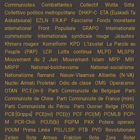
,
,
Communistes Combattantes
Collectif Wotta Sitta
,
,
Collettivo politico metropolitano
DHKP-C
ETA (Euskadi Ta
,
,
,
,
Askatasuna)
EZLN
F.R.A.P
Fascisme
Fonds monétaire
,
,
,
international
Front Populaire
GRAPO
Internationale
,
,
,
communiste
Internationale syndicale rouge
Jésuites
,
,
,
,
Khmers rouges
Kominform
KPD
L’Izostat
La Parole au
,
,
,
,
,
Peuple (PAP)
LCR
Lotta continua
MLPD
MLSPB
,
,
,
,
Mouvement du 2 Juin
Mouvement Islam
MPP
MRI
,
,
,
MRPP
National-bolchevisme
National-socialisme
,
,
Nationalisme flamand
Nieuw-Vlaamse Alliantie (N-VA)
,
,
,
,
Nuclei Armati Proletari
Odio de clase
OMS
Operaïsme
,
,
,
OTAN
P.C.E.(m-l)
Parti Communiste de Belgique
Parti
,
,
Communiste de Chine
Parti Communiste de France (mlm)
,
,
Parti Communiste du Pérou
Parti Ouvrier Belge (POB)
,
,
,
,
,
,
PCB [Grippa]
PCE(ml)
PCE(r)
PCF
PCI(M)
PCMLB
PCP-
,
,
,
,
,
,
M
PCR-Chili
PCUS(b)
PGPM
PKK
Potere operaio
,
,
,
,
,
POUM
Prima Linéa
PSL/LSP
PTB
PYD
Revolutionäre
,
,
,
Zellen
Rote Armee Fraktion
Rote Zora
Roter