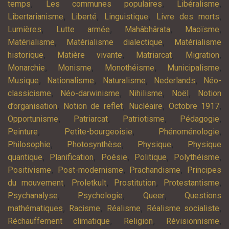
,
,
,
temps
Les communes populaires
Libéralisme
,
,
,
,
Libertarianisme
Liberté
Linguistique
Livre des morts
,
,
,
,
Lumières
Lutte armée
Mahâbhârata
Maoïsme
,
,
Matérialisme
Matérialisme dialectique
Matérialisme
,
,
,
,
historique
Matière vivante
Matriarcat
Migration
,
,
,
,
Monarchie
Monisme
Monothéisme
Municipalisme
,
,
,
,
Musique
Nationalisme
Naturalisme
Nederlands
Néo-
,
,
,
,
classicisme
Néo-darwinisme
Nihilisme
Noël
Notion
,
,
,
,
d’organisation
Notion de reflet
Nucléaire
Octobre 1917
,
,
,
,
Opportunisme
Patriarcat
Patriotisme
Pédagogie
,
,
,
Peinture
Petite-bourgeoisie
Phénoménologie
,
,
,
Philosophie
Photosynthèse
Physique
Physique
,
,
,
,
,
quantique
Planification
Poésie
Politique
Polythéisme
,
,
,
Positivisme
Post-modernisme
Prachandisme
Principes
,
,
,
,
du mouvement
Proletkult
Prostitution
Protestantisme
,
,
,
Psychanalyse
Psychologie
Queer
Questions
,
,
,
,
mathématiques
Racisme
Réalisme
Réalisme socialiste
,
,
,
Réchauffement climatique
Religion
Révisionnisme