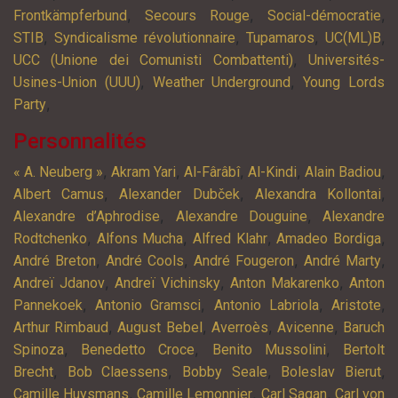
,
,
,
Frontkämpferbund
Secours Rouge
Social-démocratie
,
,
,
,
STIB
Syndicalisme révolutionnaire
Tupamaros
UC(ML)B
,
UCC (Unione dei Comunisti Combattenti)
Universités-
,
,
Usines-Union (UUU)
Weather Underground
Young Lords
,
Party
Personnalités
,
,
,
,
,
« A. Neuberg »
Akram Yari
Al-Fârâbî
Al-Kindi
Alain Badiou
,
,
,
Albert Camus
Alexander Dubček
Alexandra Kollontai
,
,
Alexandre d’Aphrodise
Alexandre Douguine
Alexandre
,
,
,
,
Rodtchenko
Alfons Mucha
Alfred Klahr
Amadeo Bordiga
,
,
,
,
André Breton
André Cools
André Fougeron
André Marty
,
,
,
Andreï Jdanov
Andreï Vichinsky
Anton Makarenko
Anton
,
,
,
,
Pannekoek
Antonio Gramsci
Antonio Labriola
Aristote
,
,
,
,
Arthur Rimbaud
August Bebel
Averroès
Avicenne
Baruch
,
,
,
Spinoza
Benedetto Croce
Benito Mussolini
Bertolt
,
,
,
,
Brecht
Bob Claessens
Bobby Seale
Boleslav Bierut
,
,
,
Camille Huysmans
Camille Lemonnier
Carl Sagan
Carl von