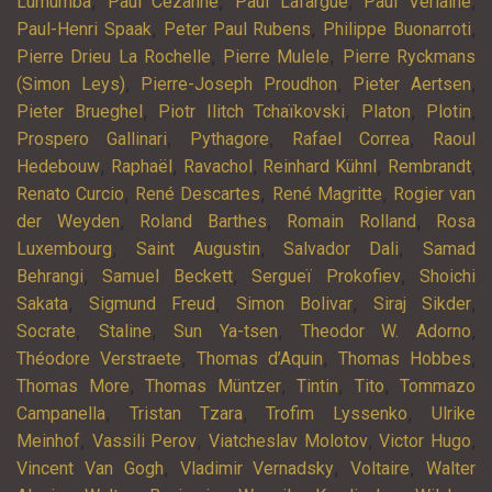
,
,
,
,
Lumumba
Paul Cézanne
Paul Lafargue
Paul Verlaine
,
,
,
Paul-Henri Spaak
Peter Paul Rubens
Philippe Buonarroti
,
,
Pierre Drieu La Rochelle
Pierre Mulele
Pierre Ryckmans
,
,
,
(Simon Leys)
Pierre-Joseph Proudhon
Pieter Aertsen
,
,
,
,
Pieter Brueghel
Piotr Ilitch Tchaïkovski
Platon
Plotin
,
,
,
Prospero Gallinari
Pythagore
Rafael Correa
Raoul
,
,
,
,
,
Hedebouw
Raphaël
Ravachol
Reinhard Kühnl
Rembrandt
,
,
,
Renato Curcio
René Descartes
René Magritte
Rogier van
,
,
,
der Weyden
Roland Barthes
Romain Rolland
Rosa
,
,
,
Luxembourg
Saint Augustin
Salvador Dali
Samad
,
,
,
Behrangi
Samuel Beckett
Sergueï Prokofiev
Shoichi
,
,
,
,
Sakata
Sigmund Freud
Simon Bolivar
Siraj Sikder
,
,
,
,
Socrate
Staline
Sun Ya-tsen
Theodor W. Adorno
,
,
,
Théodore Verstraete
Thomas d’Aquin
Thomas Hobbes
,
,
,
,
Thomas More
Thomas Müntzer
Tintin
Tito
Tommazo
,
,
,
Campanella
Tristan Tzara
Trofim Lyssenko
Ulrike
,
,
,
,
Meinhof
Vassili Perov
Viatcheslav Molotov
Victor Hugo
,
,
,
Vincent Van Gogh
Vladimir Vernadsky
Voltaire
Walter