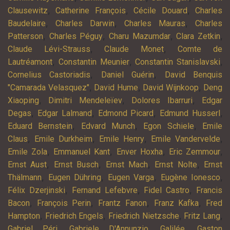
,
,
,
Clausewitz
Catherine François
Cécile Douard
Charles
,
,
,
Baudelaire
Charles Darwin
Charles Mauras
Charles
,
,
,
,
Patterson
Charles Péguy
Charu Mazumdar
Clara Zetkin
,
,
Claude Lévi-Strauss
Claude Monet
Comte de
,
,
,
Lautréamont
Constantin Meunier
Constantin Stanislavski
,
,
Cornelius Castoriadis
Daniel Guérin
David Benquis
,
,
,
"Camarada Velasquez"
David Hume
David Wijnkoop
Deng
,
,
,
Xiaoping
Dimitri Mendeleïev
Dolores Ibarruri
Edgar
,
,
,
,
Degas
Edgar Lalmand
Edmond Picard
Edmund Husserl
,
,
,
Eduard Bernstein
Edvard Munch
Egon Schiele
Emile
,
,
,
,
Claus
Emile Durkheim
Emile Henry
Emile Vandervelde
,
,
,
,
Emile Zola
Emmanuel Kant
Enver Hoxha
Eric Zemmour
,
,
,
,
Ernst Aust
Ernst Busch
Ernst Mach
Ernst Nolte
Ernst
,
,
,
,
Thälmann
Eugen Dühring
Eugen Varga
Eugène Ionesco
,
,
,
Félix Dzerjinski
Fernand Lefebvre
Fidel Castro
Francis
,
,
,
,
Bacon
François Perin
Frantz Fanon
Franz Kafka
Fred
,
,
,
,
Hampton
Friedrich Engels
Friedrich Nietzsche
Fritz Lang
,
,
,
Gabriel Péri
Gabriele D'Annunzio
Galilée
Gaston