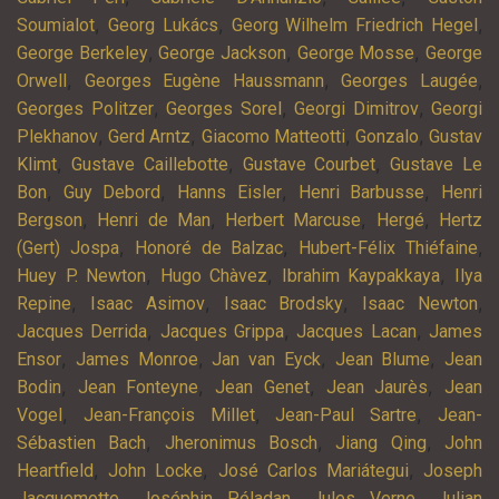
,
,
,
Soumialot
Georg Lukács
Georg Wilhelm Friedrich Hegel
,
,
,
George Berkeley
George Jackson
George Mosse
George
,
,
,
Orwell
Georges Eugène Haussmann
Georges Laugée
,
,
,
Georges Politzer
Georges Sorel
Georgi Dimitrov
Georgi
,
,
,
,
Plekhanov
Gerd Arntz
Giacomo Matteotti
Gonzalo
Gustav
,
,
,
Klimt
Gustave Caillebotte
Gustave Courbet
Gustave Le
,
,
,
,
Bon
Guy Debord
Hanns Eisler
Henri Barbusse
Henri
,
,
,
,
Bergson
Henri de Man
Herbert Marcuse
Hergé
Hertz
,
,
,
(Gert) Jospa
Honoré de Balzac
Hubert-Félix Thiéfaine
,
,
,
Huey P. Newton
Hugo Chàvez
Ibrahim Kaypakkaya
Ilya
,
,
,
,
Repine
Isaac Asimov
Isaac Brodsky
Isaac Newton
,
,
,
Jacques Derrida
Jacques Grippa
Jacques Lacan
James
,
,
,
,
Ensor
James Monroe
Jan van Eyck
Jean Blume
Jean
,
,
,
,
Bodin
Jean Fonteyne
Jean Genet
Jean Jaurès
Jean
,
,
,
Vogel
Jean-François Millet
Jean-Paul Sartre
Jean-
,
,
,
Sébastien Bach
Jheronimus Bosch
Jiang Qing
John
,
,
,
Heartfield
John Locke
José Carlos Mariátegui
Joseph
,
,
,
Jacquemotte
Joséphin Péladan
Jules Verne
Julian