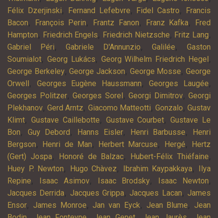
,
,
,
Félix Dzerjinski
Fernand Lefebvre
Fidel Castro
Francis
,
,
,
,
Bacon
François Perin
Frantz Fanon
Franz Kafka
Fred
,
,
,
,
Hampton
Friedrich Engels
Friedrich Nietzsche
Fritz Lang
,
,
,
Gabriel Péri
Gabriele D'Annunzio
Galilée
Gaston
,
,
,
Soumialot
Georg Lukács
Georg Wilhelm Friedrich Hegel
,
,
,
George Berkeley
George Jackson
George Mosse
George
,
,
,
Orwell
Georges Eugène Haussmann
Georges Laugée
,
,
,
Georges Politzer
Georges Sorel
Georgi Dimitrov
Georgi
,
,
,
,
Plekhanov
Gerd Arntz
Giacomo Matteotti
Gonzalo
Gustav
,
,
,
Klimt
Gustave Caillebotte
Gustave Courbet
Gustave Le
,
,
,
,
Bon
Guy Debord
Hanns Eisler
Henri Barbusse
Henri
,
,
,
,
Bergson
Henri de Man
Herbert Marcuse
Hergé
Hertz
,
,
,
(Gert) Jospa
Honoré de Balzac
Hubert-Félix Thiéfaine
,
,
,
Huey P. Newton
Hugo Chàvez
Ibrahim Kaypakkaya
Ilya
,
,
,
,
Repine
Isaac Asimov
Isaac Brodsky
Isaac Newton
,
,
,
Jacques Derrida
Jacques Grippa
Jacques Lacan
James
,
,
,
,
Ensor
James Monroe
Jan van Eyck
Jean Blume
Jean
,
,
,
,
Bodin
Jean Fonteyne
Jean Genet
Jean Jaurès
Jean