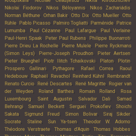
,
,
,
Kroupskaïa
Nicolae Ceaușescu
Nikita Khrouchtchev
,
,
,
Nikolaï Fiodorov
Nikos Béloyannis
Níkos Zachariádis
,
,
,
,
Norman Béthune
Orhan Bakir
Otto Dix
Otto Mueller
Otto
,
,
,
,
Rühle
Pablo Picasso
Palmiro Togliatti
Parménide
Patrice
,
,
,
,
Lumumba
Paul Cézanne
Paul Lafargue
Paul Verlaine
,
,
,
Paul-Henri Spaak
Peter Paul Rubens
Philippe Buonarroti
,
,
Pierre Drieu La Rochelle
Pierre Mulele
Pierre Ryckmans
,
,
,
(Simon Leys)
Pierre-Joseph Proudhon
Pieter Aertsen
,
,
,
,
Pieter Brueghel
Piotr Ilitch Tchaïkovski
Platon
Plotin
,
,
,
Prospero Gallinari
Pythagore
Rafael Correa
Raoul
,
,
,
,
,
Hedebouw
Raphaël
Ravachol
Reinhard Kühnl
Rembrandt
,
,
,
Renato Curcio
René Descartes
René Magritte
Rogier van
,
,
,
der Weyden
Roland Barthes
Romain Rolland
Rosa
,
,
,
Luxembourg
Saint Augustin
Salvador Dali
Samad
,
,
,
Behrangi
Samuel Beckett
Sergueï Prokofiev
Shoichi
,
,
,
,
Sakata
Sigmund Freud
Simon Bolivar
Siraj Sikder
,
,
,
,
Socrate
Staline
Sun Ya-tsen
Theodor W. Adorno
,
,
,
Théodore Verstraete
Thomas d’Aquin
Thomas Hobbes