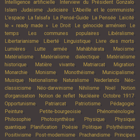
,
,
Intelligence artificielle
Interview du Président Gonzalo
,
,
,
,
Islam
Judaïsme
Judiciaire
L'Abeille et le communiste
,
,
,
,
,
L’espace
La falsafa
La Pensé-Guide
La Pensée
Laïcité
,
,
,
le « ready made »
Le Droit
Le génocide arménien
Le
,
,
,
temps
Les communes populaires
Libéralisme
,
,
,
,
Libertarianisme
Liberté
Linguistique
Livre des morts
,
,
,
,
Lumières
Lutte armée
Mahâbhârata
Maoïsme
,
,
Matérialisme
Matérialisme dialectique
Matérialisme
,
,
,
,
historique
Matière vivante
Matriarcat
Migration
,
,
,
,
Monarchie
Monisme
Monothéisme
Municipalisme
,
,
,
,
Musique
Nationalisme
Naturalisme
Nederlands
Néo-
,
,
,
,
classicisme
Néo-darwinisme
Nihilisme
Noël
Notion
,
,
,
,
d’organisation
Notion de reflet
Nucléaire
Octobre 1917
,
,
,
,
Opportunisme
Patriarcat
Patriotisme
Pédagogie
,
,
,
Peinture
Petite-bourgeoisie
Phénoménologie
,
,
,
Philosophie
Photosynthèse
Physique
Physique
,
,
,
,
,
quantique
Planification
Poésie
Politique
Polythéisme
,
,
,
Positivisme
Post-modernisme
Prachandisme
Principes