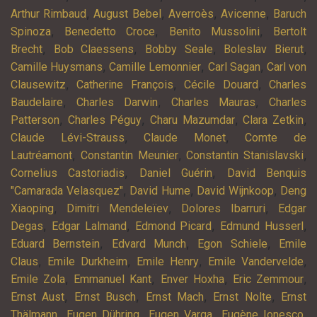
,
,
,
,
Arthur Rimbaud
August Bebel
Averroès
Avicenne
Baruch
,
,
,
Spinoza
Benedetto Croce
Benito Mussolini
Bertolt
,
,
,
,
Brecht
Bob Claessens
Bobby Seale
Boleslav Bierut
,
,
,
Camille Huysmans
Camille Lemonnier
Carl Sagan
Carl von
,
,
,
Clausewitz
Catherine François
Cécile Douard
Charles
,
,
,
Baudelaire
Charles Darwin
Charles Mauras
Charles
,
,
,
,
Patterson
Charles Péguy
Charu Mazumdar
Clara Zetkin
,
,
Claude Lévi-Strauss
Claude Monet
Comte de
,
,
,
Lautréamont
Constantin Meunier
Constantin Stanislavski
,
,
Cornelius Castoriadis
Daniel Guérin
David Benquis
,
,
,
"Camarada Velasquez"
David Hume
David Wijnkoop
Deng
,
,
,
Xiaoping
Dimitri Mendeleïev
Dolores Ibarruri
Edgar
,
,
,
,
Degas
Edgar Lalmand
Edmond Picard
Edmund Husserl
,
,
,
Eduard Bernstein
Edvard Munch
Egon Schiele
Emile
,
,
,
,
Claus
Emile Durkheim
Emile Henry
Emile Vandervelde
,
,
,
,
Emile Zola
Emmanuel Kant
Enver Hoxha
Eric Zemmour
,
,
,
,
Ernst Aust
Ernst Busch
Ernst Mach
Ernst Nolte
Ernst
,
,
,
,
Thälmann
Eugen Dühring
Eugen Varga
Eugène Ionesco