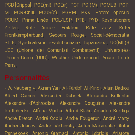
,
,
,
,
,
,
PCB [Grippa]
PCE(ml)
PCE(r)
PCF
PCI(M)
PCMLB
PCP-
,
,
,
,
,
,
M
PCR-Chili
PCUS(b)
PGPM
PKK
Potere operaio
,
,
,
,
,
POUM
Prima Linéa
PSL/LSP
PTB
PYD
Revolutionäre
,
,
,
Zellen
Rote Armee Fraktion
Rote Zora
Roter
,
,
,
Frontkämpferbund
Secours Rouge
Social-démocratie
,
,
,
,
STIB
Syndicalisme révolutionnaire
Tupamaros
UC(ML)B
,
UCC (Unione dei Comunisti Combattenti)
Universités-
,
,
Usines-Union (UUU)
Weather Underground
Young Lords
,
Party
Personnalités
,
,
,
,
,
« A. Neuberg »
Akram Yari
Al-Fârâbî
Al-Kindi
Alain Badiou
,
,
,
Albert Camus
Alexander Dubček
Alexandra Kollontai
,
,
Alexandre d’Aphrodise
Alexandre Douguine
Alexandre
,
,
,
,
Rodtchenko
Alfons Mucha
Alfred Klahr
Amadeo Bordiga
,
,
,
,
André Breton
André Cools
André Fougeron
André Marty
,
,
,
Andreï Jdanov
Andreï Vichinsky
Anton Makarenko
Anton
,
,
,
,
Pannekoek
Antonio Gramsci
Antonio Labriola
Aristote