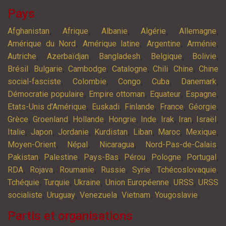
Pays
,
,
,
,
,
Afghanistan
Afrique
Albanie
Algérie
Allemagne
,
,
,
,
Amérique du Nord
Amérique latine
Argentine
Arménie
,
,
,
,
,
Autriche
Azerbaïdjan
Bangladesh
Belgique
Bolivie
,
,
,
,
,
,
Brésil
Bulgarie
Cambodge
Catalogne
Chili
Chine
Chine
,
,
,
,
,
social-fasciste
Colombie
Congo
Cuba
Danemark
,
,
,
,
Démocratie populaire
Empire ottoman
Equateur
Espagne
,
,
,
,
,
Etats-Unis d'Amérique
Euskadi
Finlande
France
Géorgie
,
,
,
,
,
,
,
,
Grèce
Groenland
Hollande
Hongrie
Inde
Irak
Iran
Israël
,
,
,
,
,
,
,
Italie
Japon
Jordanie
Kurdistan
Liban
Maroc
Mexique
,
,
,
,
Moyen-Orient
Népal
Nicaragua
Nord-Pas-de-Calais
,
,
,
,
,
,
Pakistan
Palestine
Pays-Bas
Pérou
Pologne
Portugal
,
,
,
,
,
,
RDA
Rojava
Roumanie
Russie
Syrie
Tchécoslovaquie
,
,
,
,
,
Tchéquie
Turquie
Ukraine
Union Européenne
URSS
URSS
,
,
,
,
,
socialiste
Uruguay
Venezuela
Vietnam
Yougoslavie
Partis et organisations