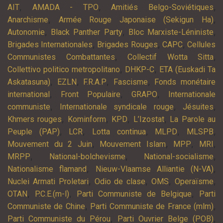
,
,
,
AIT
AMADA - TPO
Amitiés Belgo-Soviétiques
,
,
Anarchisme
Armée Rouge Japonaise (Sekigun Ha)
,
,
,
Autonomie
Black Panther Party
Bloc Marxiste-Léniniste
,
,
,
Brigades Internationales
Brigades Rouges
CAPC
Cellules
,
,
Communistes Combattantes
Collectif Wotta Sitta
,
,
Collettivo politico metropolitano
DHKP-C
ETA (Euskadi Ta
,
,
,
,
Askatasuna)
EZLN
F.R.A.P
Fascisme
Fonds monétaire
,
,
,
international
Front Populaire
GRAPO
Internationale
,
,
,
communiste
Internationale syndicale rouge
Jésuites
,
,
,
,
Khmers rouges
Kominform
KPD
L’Izostat
La Parole au
,
,
,
,
,
Peuple (PAP)
LCR
Lotta continua
MLPD
MLSPB
,
,
,
,
Mouvement du 2 Juin
Mouvement Islam
MPP
MRI
,
,
,
MRPP
National-bolchevisme
National-socialisme
,
,
Nationalisme flamand
Nieuw-Vlaamse Alliantie (N-VA)
,
,
,
,
Nuclei Armati Proletari
Odio de clase
OMS
Operaïsme
,
,
,
OTAN
P.C.E.(m-l)
Parti Communiste de Belgique
Parti
,
,
Communiste de Chine
Parti Communiste de France (mlm)
,
,
Parti Communiste du Pérou
Parti Ouvrier Belge (POB)