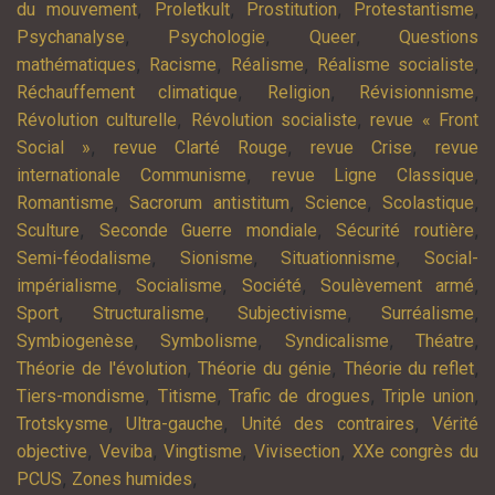
,
,
,
,
du mouvement
Proletkult
Prostitution
Protestantisme
,
,
,
Psychanalyse
Psychologie
Queer
Questions
,
,
,
,
mathématiques
Racisme
Réalisme
Réalisme socialiste
,
,
,
Réchauffement climatique
Religion
Révisionnisme
,
,
Révolution culturelle
Révolution socialiste
revue « Front
,
,
,
Social »
revue Clarté Rouge
revue Crise
revue
,
,
internationale Communisme
revue Ligne Classique
,
,
,
,
Romantisme
Sacrorum antistitum
Science
Scolastique
,
,
,
Sculture
Seconde Guerre mondiale
Sécurité routière
,
,
,
Semi-féodalisme
Sionisme
Situationnisme
Social-
,
,
,
,
impérialisme
Socialisme
Société
Soulèvement armé
,
,
,
,
Sport
Structuralisme
Subjectivisme
Surréalisme
,
,
,
,
Symbiogenèse
Symbolisme
Syndicalisme
Théatre
,
,
,
Théorie de l'évolution
Théorie du génie
Théorie du reflet
,
,
,
,
Tiers-mondisme
Titisme
Trafic de drogues
Triple union
,
,
,
Trotskysme
Ultra-gauche
Unité des contraires
Vérité
,
,
,
,
objective
Veviba
Vingtisme
Vivisection
XXe congrès du
,
,
PCUS
Zones humides