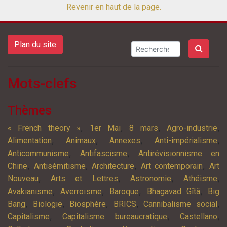
Revenir en haut de la page.
Plan du site
Mots-clefs
Thèmes
,
,
,
,
« French theory »
1er Mai
8 mars
Agro-industrie
,
,
,
,
Alimentation
Animaux
Annexes
Anti-impérialisme
,
,
Anticommunisme
Antifascisme
Antirévisionnisme en
,
,
,
,
Chine
Antisémitisme
Architecture
Art contemporain
Art
,
,
,
,
Nouveau
Arts et Lettres
Astronomie
Athéisme
,
,
,
,
Avakianisme
Averroïsme
Baroque
Bhagavad Gîtâ
Big
,
,
,
,
,
Bang
Biologie
Biosphère
BRICS
Cannibalisme social
,
,
,
Capitalisme
Capitalisme bureaucratique
Castellano