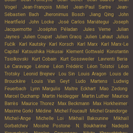
,
,
,
Vogel
Jean-François Millet
Jean-Paul Sartre
Jean-
,
,
,
Sébastien Bach
Jheronimus Bosch
Jiang Qing
John
,
,
,
Heartfield
John Locke
José Carlos Mariátegui
Joseph
,
,
,
Jacquemotte
Joséphin Péladan
Jules Verne
Julian
,
,
,
,
Jaynes
Julien Coupat
Julien Gracq
Julien Lahaut
Julius
,
,
,
,
Fučík
Karl Kautsky
Karl Korsch
Karl Marx
Karl Marx-Le
,
,
,
Capital
Katsushika Hokusai
Klement Gottwald
Konstantin
,
,
,
,
Tsiolkovski
Kurt Cobain
Kurt Gossweiler
Lavrenti Beria
,
,
,
,
Le Caravage
Lénine
Léon Frédéric
Léon Tolstoï
Léon
,
,
,
,
Trotsky
Leonid Brejnev
Lou Sin
Louis Aragon
Louis de
,
,
,
Brouckère
Louis Van Geyt
Ludo Martens
Ludwig
,
,
,
,
Feuerbach
Lynn Margulis
Maître Eckhart
Mao Zedong
,
,
,
Marcel Duchamp
Martin Heidegger
Martin Luther
Maurice
,
,
,
,
Barrès
Maurice Thorez
Max Beckmann
Max Horkheimer
,
,
,
,
Maxime Gorki
Médine
Michel Foucault
Michel Graindorge
,
,
,
Michel-Ange
Michelle Loi
Mikhaïl Bakounine
Mikhaïl
,
,
,
Gorbatchev
Moishe Postone
N. Boukharine
Nadejda