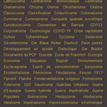
,
,
,
Catholicisme
Centralisme démocratique
Centrisme
,
,
,
,
,
Chamanisme
Chiisme
Chimie
Christianisme
Cinéma
,
,
,
,
Classicisme
Classification
Collectivisme
Colonialisme
,
,
,
Commerce
Communisme
Conquête spatiale soviétique
,
,
,
Constructivisme
Convention de Ramsar
COP23
,
,
,
,
Corporatisme
Cosmologie
COVID-19
Crise capitaliste
,
,
,
,
Culture
Cybernétique
Cyclisme
Dadaïsme
,
,
,
,
Décadentisme
Der Blaue Reiter
Deutsch
Deux points
,
,
,
Développement en spirale
Dialectique
Die Brücke
,
,
,
,
Documents du PCP
Ecocide
Ecole de Francfort
Ecologie
,
,
,
,
Economie
Education
English
Environnement
,
,
,
Esclavagisme
Esprit de consommation
Eurasisme
,
,
,
,
Existentialisme
Féminisme
Féodalisme
Février 1917
,
,
,
,
Fipronil
Flandre
Fondamentalisme religieux
Formalisme
,
,
,
,
Futurisme
G20
Gauchisme
Guérillas Urbaines
Guerre
,
,
,
d'Espagne
Guerre hybride
Guerre impérialiste
Guerre
,
,
,
,
Populaire
Guévarisme
Hindouisme
Hoxhaïsme
,
,
,
,
Idéalisme
Impérialisme
Impressionnisme
Informatique