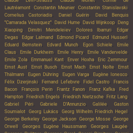
,
,
Claude Lévi-Strauss
Claude Monet
Comte de
,
,
,
Lautréamont
Constantin Meunier
Constantin Stanislavski
,
,
Cornelius Castoriadis
Daniel Guérin
David Benquis
,
,
,
"Camarada Velasquez"
David Hume
David Wijnkoop
Deng
,
,
,
Xiaoping
Dimitri Mendeleïev
Dolores Ibarruri
Edgar
,
,
,
,
Degas
Edgar Lalmand
Edmond Picard
Edmund Husserl
,
,
,
Eduard Bernstein
Edvard Munch
Egon Schiele
Emile
,
,
,
,
Claus
Emile Durkheim
Emile Henry
Emile Vandervelde
,
,
,
,
Emile Zola
Emmanuel Kant
Enver Hoxha
Eric Zemmour
,
,
,
,
Ernst Aust
Ernst Busch
Ernst Mach
Ernst Nolte
Ernst
,
,
,
,
Thälmann
Eugen Dühring
Eugen Varga
Eugène Ionesco
,
,
,
Félix Dzerjinski
Fernand Lefebvre
Fidel Castro
Francis
,
,
,
,
Bacon
François Perin
Frantz Fanon
Franz Kafka
Fred
,
,
,
,
Hampton
Friedrich Engels
Friedrich Nietzsche
Fritz Lang
,
,
,
Gabriel Péri
Gabriele D'Annunzio
Galilée
Gaston
,
,
,
Soumialot
Georg Lukács
Georg Wilhelm Friedrich Hegel
,
,
,
George Berkeley
George Jackson
George Mosse
George
,
,
,
Orwell
Georges Eugène Haussmann
Georges Laugée