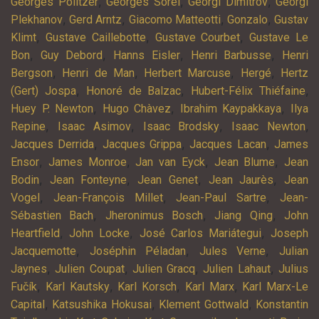
,
,
,
Georges Politzer
Georges Sorel
Georgi Dimitrov
Georgi
,
,
,
,
Plekhanov
Gerd Arntz
Giacomo Matteotti
Gonzalo
Gustav
,
,
,
Klimt
Gustave Caillebotte
Gustave Courbet
Gustave Le
,
,
,
,
Bon
Guy Debord
Hanns Eisler
Henri Barbusse
Henri
,
,
,
,
Bergson
Henri de Man
Herbert Marcuse
Hergé
Hertz
,
,
,
(Gert) Jospa
Honoré de Balzac
Hubert-Félix Thiéfaine
,
,
,
Huey P. Newton
Hugo Chàvez
Ibrahim Kaypakkaya
Ilya
,
,
,
,
Repine
Isaac Asimov
Isaac Brodsky
Isaac Newton
,
,
,
Jacques Derrida
Jacques Grippa
Jacques Lacan
James
,
,
,
,
Ensor
James Monroe
Jan van Eyck
Jean Blume
Jean
,
,
,
,
Bodin
Jean Fonteyne
Jean Genet
Jean Jaurès
Jean
,
,
,
Vogel
Jean-François Millet
Jean-Paul Sartre
Jean-
,
,
,
Sébastien Bach
Jheronimus Bosch
Jiang Qing
John
,
,
,
Heartfield
John Locke
José Carlos Mariátegui
Joseph
,
,
,
Jacquemotte
Joséphin Péladan
Jules Verne
Julian
,
,
,
,
Jaynes
Julien Coupat
Julien Gracq
Julien Lahaut
Julius
,
,
,
,
Fučík
Karl Kautsky
Karl Korsch
Karl Marx
Karl Marx-Le
,
,
,
Capital
Katsushika Hokusai
Klement Gottwald
Konstantin