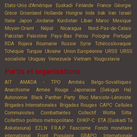
,
,
,
,
,
Etats-Unis d'Amérique
Euskadi
Finlande
France
Géorgie
,
,
,
,
,
,
,
,
Grèce
Groenland
Hollande
Hongrie
Inde
Irak
Iran
Israël
,
,
,
,
,
,
,
Italie
Japon
Jordanie
Kurdistan
Liban
Maroc
Mexique
,
,
,
,
Moyen-Orient
Népal
Nicaragua
Nord-Pas-de-Calais
,
,
,
,
,
,
Pakistan
Palestine
Pays-Bas
Pérou
Pologne
Portugal
,
,
,
,
,
,
RDA
Rojava
Roumanie
Russie
Syrie
Tchécoslovaquie
,
,
,
,
,
Tchéquie
Turquie
Ukraine
Union Européenne
URSS
URSS
,
,
,
,
,
socialiste
Uruguay
Venezuela
Vietnam
Yougoslavie
Partis et organisations
,
,
,
AIT
AMADA - TPO
Amitiés Belgo-Soviétiques
,
,
Anarchisme
Armée Rouge Japonaise (Sekigun Ha)
,
,
,
Autonomie
Black Panther Party
Bloc Marxiste-Léniniste
,
,
,
Brigades Internationales
Brigades Rouges
CAPC
Cellules
,
,
Communistes Combattantes
Collectif Wotta Sitta
,
,
Collettivo politico metropolitano
DHKP-C
ETA (Euskadi Ta
,
,
,
,
Askatasuna)
EZLN
F.R.A.P
Fascisme
Fonds monétaire
,
,
,
international
Front Populaire
GRAPO
Internationale