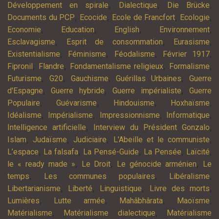
,
,
,
Développement en spirale
Dialectique
Die Brücke
,
,
,
,
Documents du PCP
Ecocide
Ecole de Francfort
Ecologie
,
,
,
,
Economie
Education
English
Environnement
,
,
,
Esclavagisme
Esprit de consommation
Eurasisme
,
,
,
,
Existentialisme
Féminisme
Féodalisme
Février 1917
,
,
,
,
Fipronil
Flandre
Fondamentalisme religieux
Formalisme
,
,
,
,
Futurisme
G20
Gauchisme
Guérillas Urbaines
Guerre
,
,
,
d'Espagne
Guerre hybride
Guerre impérialiste
Guerre
,
,
,
,
Populaire
Guévarisme
Hindouisme
Hoxhaïsme
,
,
,
,
Idéalisme
Impérialisme
Impressionnisme
Informatique
,
,
Intelligence artificielle
Interview du Président Gonzalo
,
,
,
,
Islam
Judaïsme
Judiciaire
L'Abeille et le communiste
,
,
,
,
,
L’espace
La falsafa
La Pensé-Guide
La Pensée
Laïcité
,
,
,
le « ready made »
Le Droit
Le génocide arménien
Le
,
,
,
temps
Les communes populaires
Libéralisme
,
,
,
,
Libertarianisme
Liberté
Linguistique
Livre des morts
,
,
,
,
Lumières
Lutte armée
Mahâbhârata
Maoïsme
,
,
Matérialisme
Matérialisme dialectique
Matérialisme