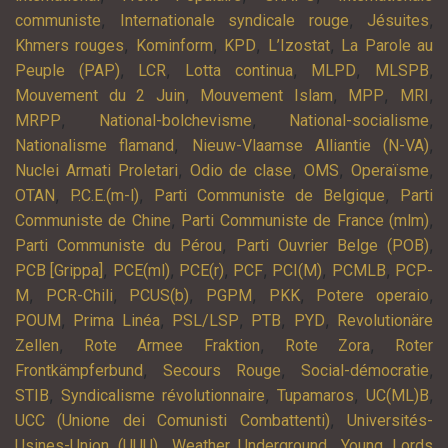
,
,
,
communiste
Internationale syndicale rouge
Jésuites
,
,
,
,
Khmers rouges
Kominform
KPD
L’Izostat
La Parole au
,
,
,
,
,
Peuple (PAP)
LCR
Lotta continua
MLPD
MLSPB
,
,
,
,
Mouvement du 2 Juin
Mouvement Islam
MPP
MRI
,
,
,
MRPP
National-bolchevisme
National-socialisme
,
,
Nationalisme flamand
Nieuw-Vlaamse Alliantie (N-VA)
,
,
,
,
Nuclei Armati Proletari
Odio de clase
OMS
Operaïsme
,
,
,
OTAN
P.C.E.(m-l)
Parti Communiste de Belgique
Parti
,
,
Communiste de Chine
Parti Communiste de France (mlm)
,
,
Parti Communiste du Pérou
Parti Ouvrier Belge (POB)
,
,
,
,
,
,
PCB [Grippa]
PCE(ml)
PCE(r)
PCF
PCI(M)
PCMLB
PCP-
,
,
,
,
,
,
M
PCR-Chili
PCUS(b)
PGPM
PKK
Potere operaio
,
,
,
,
,
POUM
Prima Linéa
PSL/LSP
PTB
PYD
Revolutionäre
,
,
,
Zellen
Rote Armee Fraktion
Rote Zora
Roter
,
,
,
Frontkämpferbund
Secours Rouge
Social-démocratie
,
,
,
,
STIB
Syndicalisme révolutionnaire
Tupamaros
UC(ML)B
,
UCC (Unione dei Comunisti Combattenti)
Universités-
,
,
Usines-Union (UUU)
Weather Underground
Young Lords