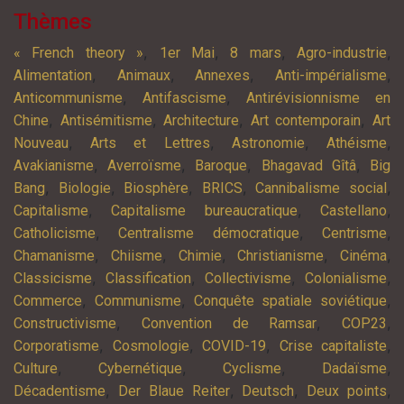
Thèmes
,
,
,
,
« French theory »
1er Mai
8 mars
Agro-industrie
,
,
,
,
Alimentation
Animaux
Annexes
Anti-impérialisme
,
,
Anticommunisme
Antifascisme
Antirévisionnisme en
,
,
,
,
Chine
Antisémitisme
Architecture
Art contemporain
Art
,
,
,
,
Nouveau
Arts et Lettres
Astronomie
Athéisme
,
,
,
,
Avakianisme
Averroïsme
Baroque
Bhagavad Gîtâ
Big
,
,
,
,
,
Bang
Biologie
Biosphère
BRICS
Cannibalisme social
,
,
,
Capitalisme
Capitalisme bureaucratique
Castellano
,
,
,
Catholicisme
Centralisme démocratique
Centrisme
,
,
,
,
,
Chamanisme
Chiisme
Chimie
Christianisme
Cinéma
,
,
,
,
Classicisme
Classification
Collectivisme
Colonialisme
,
,
,
Commerce
Communisme
Conquête spatiale soviétique
,
,
,
Constructivisme
Convention de Ramsar
COP23
,
,
,
,
Corporatisme
Cosmologie
COVID-19
Crise capitaliste
,
,
,
,
Culture
Cybernétique
Cyclisme
Dadaïsme
,
,
,
,
Décadentisme
Der Blaue Reiter
Deutsch
Deux points