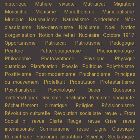
,
,
,
,
historique
Matière vivante
Matriarcat
Migration
,
,
,
,
Monarchie
Monisme
Monothéisme
Municipalisme
,
,
,
,
Musique
Nationalisme
Naturalisme
Nederlands
Néo-
,
,
,
,
classicisme
Néo-darwinisme
Nihilisme
Noël
Notion
,
,
,
,
d’organisation
Notion de reflet
Nucléaire
Octobre 1917
,
,
,
,
Opportunisme
Patriarcat
Patriotisme
Pédagogie
,
,
,
Peinture
Petite-bourgeoisie
Phénoménologie
,
,
,
Philosophie
Photosynthèse
Physique
Physique
,
,
,
,
,
quantique
Planification
Poésie
Politique
Polythéisme
,
,
,
Positivisme
Post-modernisme
Prachandisme
Principes
,
,
,
,
du mouvement
Proletkult
Prostitution
Protestantisme
,
,
,
Psychanalyse
Psychologie
Queer
Questions
,
,
,
,
mathématiques
Racisme
Réalisme
Réalisme socialiste
,
,
,
Réchauffement climatique
Religion
Révisionnisme
,
,
Révolution culturelle
Révolution socialiste
revue « Front
,
,
,
Social »
revue Clarté Rouge
revue Crise
revue
,
,
internationale Communisme
revue Ligne Classique
,
,
,
,
Romantisme
Sacrorum antistitum
Science
Scolastique