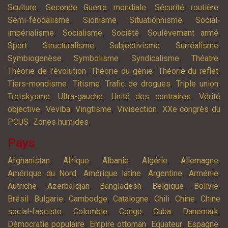
,
,
,
Sculture
Seconde Guerre mondiale
Sécurité routière
,
,
,
Semi-féodalisme
Sionisme
Situationnisme
Social-
,
,
,
,
impérialisme
Socialisme
Société
Soulèvement armé
,
,
,
,
Sport
Structuralisme
Subjectivisme
Surréalisme
,
,
,
,
Symbiogenèse
Symbolisme
Syndicalisme
Théatre
,
,
,
Théorie de l'évolution
Théorie du génie
Théorie du reflet
,
,
,
,
Tiers-mondisme
Titisme
Trafic de drogues
Triple union
,
,
,
Trotskysme
Ultra-gauche
Unité des contraires
Vérité
,
,
,
,
objective
Veviba
Vingtisme
Vivisection
XXe congrès du
,
,
PCUS
Zones humides
Pays
,
,
,
,
,
Afghanistan
Afrique
Albanie
Algérie
Allemagne
,
,
,
,
Amérique du Nord
Amérique latine
Argentine
Arménie
,
,
,
,
,
Autriche
Azerbaïdjan
Bangladesh
Belgique
Bolivie
,
,
,
,
,
,
Brésil
Bulgarie
Cambodge
Catalogne
Chili
Chine
Chine
,
,
,
,
,
social-fasciste
Colombie
Congo
Cuba
Danemark
,
,
,
,
Démocratie populaire
Empire ottoman
Equateur
Espagne