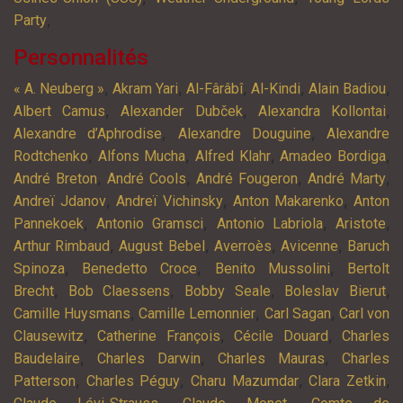
,
Party
Personnalités
,
,
,
,
,
« A. Neuberg »
Akram Yari
Al-Fârâbî
Al-Kindi
Alain Badiou
,
,
,
Albert Camus
Alexander Dubček
Alexandra Kollontai
,
,
Alexandre d’Aphrodise
Alexandre Douguine
Alexandre
,
,
,
,
Rodtchenko
Alfons Mucha
Alfred Klahr
Amadeo Bordiga
,
,
,
,
André Breton
André Cools
André Fougeron
André Marty
,
,
,
Andreï Jdanov
Andreï Vichinsky
Anton Makarenko
Anton
,
,
,
,
Pannekoek
Antonio Gramsci
Antonio Labriola
Aristote
,
,
,
,
Arthur Rimbaud
August Bebel
Averroès
Avicenne
Baruch
,
,
,
Spinoza
Benedetto Croce
Benito Mussolini
Bertolt
,
,
,
,
Brecht
Bob Claessens
Bobby Seale
Boleslav Bierut
,
,
,
Camille Huysmans
Camille Lemonnier
Carl Sagan
Carl von
,
,
,
Clausewitz
Catherine François
Cécile Douard
Charles
,
,
,
Baudelaire
Charles Darwin
Charles Mauras
Charles
,
,
,
,
Patterson
Charles Péguy
Charu Mazumdar
Clara Zetkin