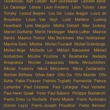
,
,
,
,
Tsiolkovski
Kurt Cobain
Kurt Gossweiler
Lavrenti Beria
,
,
,
,
Le Caravage
Lénine
Léon Frédéric
Léon Tolstoï
Léon
,
,
,
,
Trotsky
Leonid Brejnev
Lou Sin
Louis Aragon
Louis de
,
,
,
Brouckère
Louis Van Geyt
Ludo Martens
Ludwig
,
,
,
,
Feuerbach
Lynn Margulis
Maître Eckhart
Mao Zedong
,
,
,
Marcel Duchamp
Martin Heidegger
Martin Luther
Maurice
,
,
,
,
Barrès
Maurice Thorez
Max Beckmann
Max Horkheimer
,
,
,
,
Maxime Gorki
Médine
Michel Foucault
Michel Graindorge
,
,
,
Michel-Ange
Michelle Loi
Mikhaïl Bakounine
Mikhaïl
,
,
,
Gorbatchev
Moishe Postone
N. Boukharine
Nadejda
,
,
,
Kroupskaïa
Nicolae Ceaușescu
Nikita Khrouchtchev
,
,
,
Nikolaï Fiodorov
Nikos Béloyannis
Níkos Zachariádis
,
,
,
,
Norman Béthune
Orhan Bakir
Otto Dix
Otto Mueller
Otto
,
,
,
,
Rühle
Pablo Picasso
Palmiro Togliatti
Parménide
Patrice
,
,
,
,
Lumumba
Paul Cézanne
Paul Lafargue
Paul Verlaine
,
,
,
Paul-Henri Spaak
Peter Paul Rubens
Philippe Buonarroti
,
,
Pierre Drieu La Rochelle
Pierre Mulele
Pierre Ryckmans
,
,
,
(Simon Leys)
Pierre-Joseph Proudhon
Pieter Aertsen