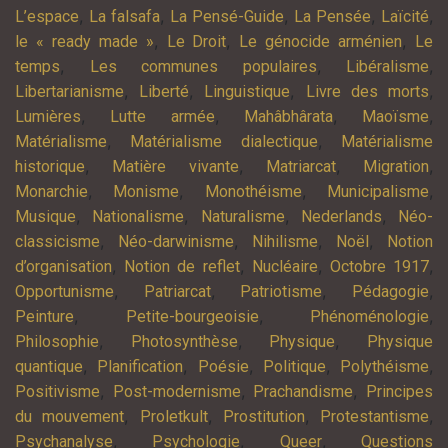
,
,
,
,
,
L’espace
La falsafa
La Pensé-Guide
La Pensée
Laïcité
,
,
,
le « ready made »
Le Droit
Le génocide arménien
Le
,
,
,
temps
Les communes populaires
Libéralisme
,
,
,
,
Libertarianisme
Liberté
Linguistique
Livre des morts
,
,
,
,
Lumières
Lutte armée
Mahâbhârata
Maoïsme
,
,
Matérialisme
Matérialisme dialectique
Matérialisme
,
,
,
,
historique
Matière vivante
Matriarcat
Migration
,
,
,
,
Monarchie
Monisme
Monothéisme
Municipalisme
,
,
,
,
Musique
Nationalisme
Naturalisme
Nederlands
Néo-
,
,
,
,
classicisme
Néo-darwinisme
Nihilisme
Noël
Notion
,
,
,
,
d’organisation
Notion de reflet
Nucléaire
Octobre 1917
,
,
,
,
Opportunisme
Patriarcat
Patriotisme
Pédagogie
,
,
,
Peinture
Petite-bourgeoisie
Phénoménologie
,
,
,
Philosophie
Photosynthèse
Physique
Physique
,
,
,
,
,
quantique
Planification
Poésie
Politique
Polythéisme
,
,
,
Positivisme
Post-modernisme
Prachandisme
Principes
,
,
,
,
du mouvement
Proletkult
Prostitution
Protestantisme
,
,
,
Psychanalyse
Psychologie
Queer
Questions