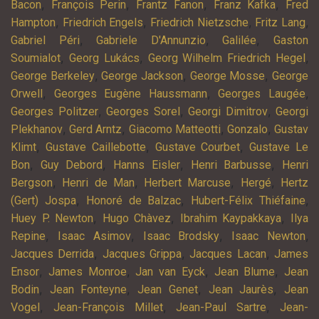
,
,
,
,
Bacon
François Perin
Frantz Fanon
Franz Kafka
Fred
,
,
,
,
Hampton
Friedrich Engels
Friedrich Nietzsche
Fritz Lang
,
,
,
Gabriel Péri
Gabriele D'Annunzio
Galilée
Gaston
,
,
,
Soumialot
Georg Lukács
Georg Wilhelm Friedrich Hegel
,
,
,
George Berkeley
George Jackson
George Mosse
George
,
,
,
Orwell
Georges Eugène Haussmann
Georges Laugée
,
,
,
Georges Politzer
Georges Sorel
Georgi Dimitrov
Georgi
,
,
,
,
Plekhanov
Gerd Arntz
Giacomo Matteotti
Gonzalo
Gustav
,
,
,
Klimt
Gustave Caillebotte
Gustave Courbet
Gustave Le
,
,
,
,
Bon
Guy Debord
Hanns Eisler
Henri Barbusse
Henri
,
,
,
,
Bergson
Henri de Man
Herbert Marcuse
Hergé
Hertz
,
,
,
(Gert) Jospa
Honoré de Balzac
Hubert-Félix Thiéfaine
,
,
,
Huey P. Newton
Hugo Chàvez
Ibrahim Kaypakkaya
Ilya
,
,
,
,
Repine
Isaac Asimov
Isaac Brodsky
Isaac Newton
,
,
,
Jacques Derrida
Jacques Grippa
Jacques Lacan
James
,
,
,
,
Ensor
James Monroe
Jan van Eyck
Jean Blume
Jean
,
,
,
,
Bodin
Jean Fonteyne
Jean Genet
Jean Jaurès
Jean
,
,
,
Vogel
Jean-François Millet
Jean-Paul Sartre
Jean-