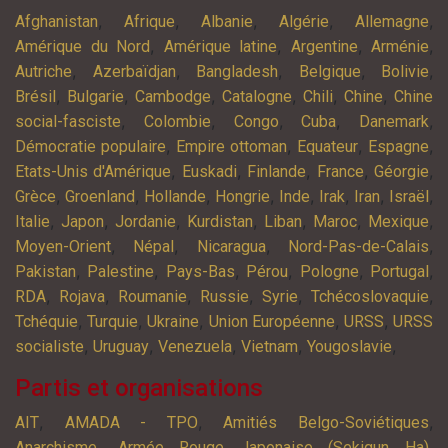
,
,
,
,
,
Afghanistan
Afrique
Albanie
Algérie
Allemagne
,
,
,
,
Amérique du Nord
Amérique latine
Argentine
Arménie
,
,
,
,
,
Autriche
Azerbaïdjan
Bangladesh
Belgique
Bolivie
,
,
,
,
,
,
Brésil
Bulgarie
Cambodge
Catalogne
Chili
Chine
Chine
,
,
,
,
,
social-fasciste
Colombie
Congo
Cuba
Danemark
,
,
,
,
Démocratie populaire
Empire ottoman
Equateur
Espagne
,
,
,
,
,
Etats-Unis d'Amérique
Euskadi
Finlande
France
Géorgie
,
,
,
,
,
,
,
,
Grèce
Groenland
Hollande
Hongrie
Inde
Irak
Iran
Israël
,
,
,
,
,
,
,
Italie
Japon
Jordanie
Kurdistan
Liban
Maroc
Mexique
,
,
,
,
Moyen-Orient
Népal
Nicaragua
Nord-Pas-de-Calais
,
,
,
,
,
,
Pakistan
Palestine
Pays-Bas
Pérou
Pologne
Portugal
,
,
,
,
,
,
RDA
Rojava
Roumanie
Russie
Syrie
Tchécoslovaquie
,
,
,
,
,
Tchéquie
Turquie
Ukraine
Union Européenne
URSS
URSS
,
,
,
,
,
socialiste
Uruguay
Venezuela
Vietnam
Yougoslavie
Partis et organisations
,
,
,
AIT
AMADA - TPO
Amitiés Belgo-Soviétiques
,
,
Anarchisme
Armée Rouge Japonaise (Sekigun Ha)