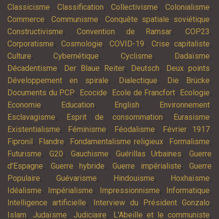
,
,
,
,
Classicisme
Classification
Collectivisme
Colonialisme
,
,
,
Commerce
Communisme
Conquête spatiale soviétique
,
,
,
Constructivisme
Convention de Ramsar
COP23
,
,
,
,
Corporatisme
Cosmologie
COVID-19
Crise capitaliste
,
,
,
,
Culture
Cybernétique
Cyclisme
Dadaïsme
,
,
,
,
Décadentisme
Der Blaue Reiter
Deutsch
Deux points
,
,
,
Développement en spirale
Dialectique
Die Brücke
,
,
,
,
Documents du PCP
Ecocide
Ecole de Francfort
Ecologie
,
,
,
,
Economie
Education
English
Environnement
,
,
,
Esclavagisme
Esprit de consommation
Eurasisme
,
,
,
,
Existentialisme
Féminisme
Féodalisme
Février 1917
,
,
,
,
Fipronil
Flandre
Fondamentalisme religieux
Formalisme
,
,
,
,
Futurisme
G20
Gauchisme
Guérillas Urbaines
Guerre
,
,
,
d'Espagne
Guerre hybride
Guerre impérialiste
Guerre
,
,
,
,
Populaire
Guévarisme
Hindouisme
Hoxhaïsme
,
,
,
,
Idéalisme
Impérialisme
Impressionnisme
Informatique
,
,
Intelligence artificielle
Interview du Président Gonzalo
,
,
,
,
Islam
Judaïsme
Judiciaire
L'Abeille et le communiste