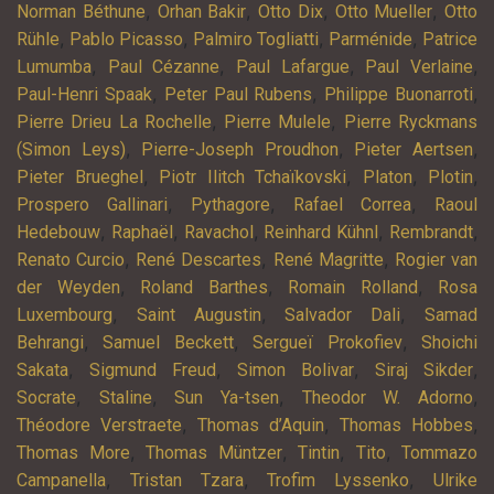
,
,
,
,
Norman Béthune
Orhan Bakir
Otto Dix
Otto Mueller
Otto
,
,
,
,
Rühle
Pablo Picasso
Palmiro Togliatti
Parménide
Patrice
,
,
,
,
Lumumba
Paul Cézanne
Paul Lafargue
Paul Verlaine
,
,
,
Paul-Henri Spaak
Peter Paul Rubens
Philippe Buonarroti
,
,
Pierre Drieu La Rochelle
Pierre Mulele
Pierre Ryckmans
,
,
,
(Simon Leys)
Pierre-Joseph Proudhon
Pieter Aertsen
,
,
,
,
Pieter Brueghel
Piotr Ilitch Tchaïkovski
Platon
Plotin
,
,
,
Prospero Gallinari
Pythagore
Rafael Correa
Raoul
,
,
,
,
,
Hedebouw
Raphaël
Ravachol
Reinhard Kühnl
Rembrandt
,
,
,
Renato Curcio
René Descartes
René Magritte
Rogier van
,
,
,
der Weyden
Roland Barthes
Romain Rolland
Rosa
,
,
,
Luxembourg
Saint Augustin
Salvador Dali
Samad
,
,
,
Behrangi
Samuel Beckett
Sergueï Prokofiev
Shoichi
,
,
,
,
Sakata
Sigmund Freud
Simon Bolivar
Siraj Sikder
,
,
,
,
Socrate
Staline
Sun Ya-tsen
Theodor W. Adorno
,
,
,
Théodore Verstraete
Thomas d’Aquin
Thomas Hobbes
,
,
,
,
Thomas More
Thomas Müntzer
Tintin
Tito
Tommazo
,
,
,
Campanella
Tristan Tzara
Trofim Lyssenko
Ulrike