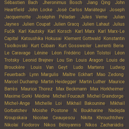
,
,
,
Sébastien Bach
Jheronimus Bosch
Jiang Qing
John
,
,
,
Heartfield
John Locke
José Carlos Mariátegui
Joseph
,
,
,
Jacquemotte
Joséphin Péladan
Jules Verne
Julian
,
,
,
,
Jaynes
Julien Coupat
Julien Gracq
Julien Lahaut
Julius
,
,
,
,
Fučík
Karl Kautsky
Karl Korsch
Karl Marx
Karl Marx-Le
,
,
,
Capital
Katsushika Hokusai
Klement Gottwald
Konstantin
,
,
,
,
Tsiolkovski
Kurt Cobain
Kurt Gossweiler
Lavrenti Beria
,
,
,
,
Le Caravage
Lénine
Léon Frédéric
Léon Tolstoï
Léon
,
,
,
,
Trotsky
Leonid Brejnev
Lou Sin
Louis Aragon
Louis de
,
,
,
Brouckère
Louis Van Geyt
Ludo Martens
Ludwig
,
,
,
,
Feuerbach
Lynn Margulis
Maître Eckhart
Mao Zedong
,
,
,
Marcel Duchamp
Martin Heidegger
Martin Luther
Maurice
,
,
,
,
Barrès
Maurice Thorez
Max Beckmann
Max Horkheimer
,
,
,
,
Maxime Gorki
Médine
Michel Foucault
Michel Graindorge
,
,
,
Michel-Ange
Michelle Loi
Mikhaïl Bakounine
Mikhaïl
,
,
,
Gorbatchev
Moishe Postone
N. Boukharine
Nadejda
,
,
,
Kroupskaïa
Nicolae Ceaușescu
Nikita Khrouchtchev
,
,
,
Nikolaï Fiodorov
Nikos Béloyannis
Níkos Zachariádis