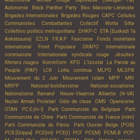
,
,
,
Autonomie
Black Panther Party
Bloc Marxiste-Léniniste
,
,
,
Brigades Internationales
Brigades Rouges
CAPC
Cellules
,
,
Communistes Combattantes
Collectif Wotta Sitta
,
,
Collettivo politico metropolitano
DHKP-C
ETA (Euskadi Ta
,
,
,
,
Askatasuna)
EZLN
F.R.A.P
Fascisme
Fonds monétaire
,
,
,
international
Front Populaire
GRAPO
Internationale
,
,
,
communiste
Internationale syndicale rouge
Jésuites
,
,
,
,
Khmers rouges
Kominform
KPD
L’Izostat
La Parole au
,
,
,
,
,
Peuple (PAP)
LCR
Lotta continua
MLPD
MLSPB
,
,
,
,
Mouvement du 2 Juin
Mouvement Islam
MPP
MRI
,
,
,
MRPP
National-bolchevisme
National-socialisme
,
,
Nationalisme flamand
Nieuw-Vlaamse Alliantie (N-VA)
,
,
,
,
Nuclei Armati Proletari
Odio de clase
OMS
Operaïsme
,
,
,
OTAN
P.C.E.(m-l)
Parti Communiste de Belgique
Parti
,
,
Communiste de Chine
Parti Communiste de France (mlm)
,
,
Parti Communiste du Pérou
Parti Ouvrier Belge (POB)
,
,
,
,
,
,
PCB [Grippa]
PCE(ml)
PCE(r)
PCF
PCI(M)
PCMLB
PCP-