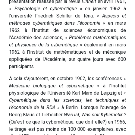
présentation réalisée par la revue
Einheit
en avril 1961,
«
Psychologie et cybernétique
» en janvier 1962 à
l’université Friedrich Schiller de Iéna, «
Aspects et
méthodes cybernétiques dans l’économie
» en mars
1962 à l’Institut de sciences économiques de
l’Académie des sciences, «
Problèmes mathématiques
et physiques de la cybernétique
» également en mars
1962 à l’Institut de mathématiques et de mécanique
appliquées de l’Académie, sur quatre jours avec 600
participants.
A cela s’ajoutèrent, en octobre 1962, les conférences «
Médecine biologique et cybernétique
» à l’Institut
physiologique de l’Université Karl Marx de Leipzig et «
Cybernétique dans les sciences, les techniques et
l’économie de la RDA
» à Berlin. Lorsque l’ouvrage de
Georg Klaus et Liebscher
Was ist, Was soll Kybernetik ?
(Qu’est-ce que la cybernétique, que doit-elle?) en 1966,
le tirage est pas moins de 100 000 exemplaires, avec