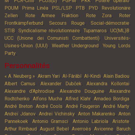
,
,
,
,
,
,
M
PCR-Chili
PCUS(b)
PGPM
PKK
Potere operaio
,
,
,
,
,
POUM
Prima Linéa
PSL/LSP
PTB
PYD
Revolutionäre
,
,
,
Zellen
Rote Armee Fraktion
Rote Zora
Roter
,
,
,
Frontkämpferbund
Secours Rouge
Social-démocratie
,
,
,
,
STIB
Syndicalisme révolutionnaire
Tupamaros
UC(ML)B
,
UCC (Unione dei Comunisti Combattenti)
Universités-
,
,
Usines-Union (UUU)
Weather Underground
Young Lords
,
Party
Personnalités
,
,
,
,
,
« A. Neuberg »
Akram Yari
Al-Fârâbî
Al-Kindi
Alain Badiou
,
,
,
Albert Camus
Alexander Dubček
Alexandra Kollontai
,
,
Alexandre d’Aphrodise
Alexandre Douguine
Alexandre
,
,
,
,
Rodtchenko
Alfons Mucha
Alfred Klahr
Amadeo Bordiga
,
,
,
,
André Breton
André Cools
André Fougeron
André Marty
,
,
,
Andreï Jdanov
Andreï Vichinsky
Anton Makarenko
Anton
,
,
,
,
Pannekoek
Antonio Gramsci
Antonio Labriola
Aristote
,
,
,
,
Arthur Rimbaud
August Bebel
Averroès
Avicenne
Baruch