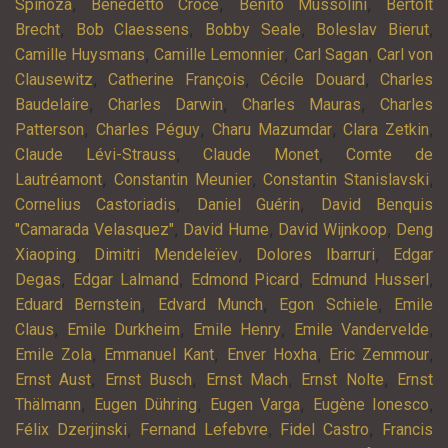
,
,
,
Spinoza
Benedetto Croce
Benito Mussolini
Bertolt
,
,
,
,
Brecht
Bob Claessens
Bobby Seale
Boleslav Bierut
,
,
,
Camille Huysmans
Camille Lemonnier
Carl Sagan
Carl von
,
,
,
Clausewitz
Catherine François
Cécile Douard
Charles
,
,
,
Baudelaire
Charles Darwin
Charles Mauras
Charles
,
,
,
,
Patterson
Charles Péguy
Charu Mazumdar
Clara Zetkin
,
,
Claude Lévi-Strauss
Claude Monet
Comte de
,
,
,
Lautréamont
Constantin Meunier
Constantin Stanislavski
,
,
Cornelius Castoriadis
Daniel Guérin
David Benquis
,
,
,
"Camarada Velasquez"
David Hume
David Wijnkoop
Deng
,
,
,
Xiaoping
Dimitri Mendeleïev
Dolores Ibarruri
Edgar
,
,
,
,
Degas
Edgar Lalmand
Edmond Picard
Edmund Husserl
,
,
,
Eduard Bernstein
Edvard Munch
Egon Schiele
Emile
,
,
,
,
Claus
Emile Durkheim
Emile Henry
Emile Vandervelde
,
,
,
,
Emile Zola
Emmanuel Kant
Enver Hoxha
Eric Zemmour
,
,
,
,
Ernst Aust
Ernst Busch
Ernst Mach
Ernst Nolte
Ernst
,
,
,
,
Thälmann
Eugen Dühring
Eugen Varga
Eugène Ionesco
,
,
,
Félix Dzerjinski
Fernand Lefebvre
Fidel Castro
Francis