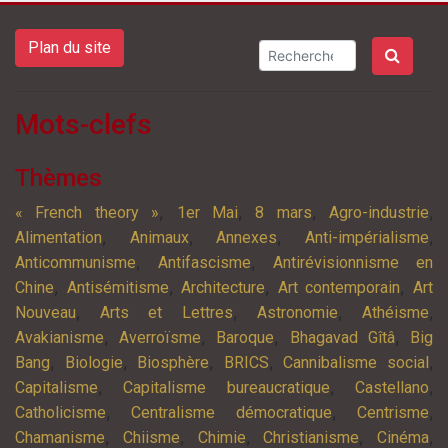
Plan du site
Mots-clefs
Thèmes
,
,
,
,
« French theory »
1er Mai
8 mars
Agro-industrie
,
,
,
,
Alimentation
Animaux
Annexes
Anti-impérialisme
,
,
Anticommunisme
Antifascisme
Antirévisionnisme en
,
,
,
,
Chine
Antisémitisme
Architecture
Art contemporain
Art
,
,
,
,
Nouveau
Arts et Lettres
Astronomie
Athéisme
,
,
,
,
Avakianisme
Averroïsme
Baroque
Bhagavad Gîtâ
Big
,
,
,
,
,
Bang
Biologie
Biosphère
BRICS
Cannibalisme social
,
,
,
Capitalisme
Capitalisme bureaucratique
Castellano
,
,
,
Catholicisme
Centralisme démocratique
Centrisme
,
,
,
,
,
Chamanisme
Chiisme
Chimie
Christianisme
Cinéma