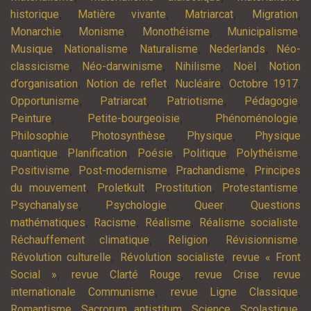
,
,
,
,
historique
Matière vivante
Matriarcat
Migration
,
,
,
,
Monarchie
Monisme
Monothéisme
Municipalisme
,
,
,
,
Musique
Nationalisme
Naturalisme
Nederlands
Néo-
,
,
,
,
classicisme
Néo-darwinisme
Nihilisme
Noël
Notion
,
,
,
,
d’organisation
Notion de reflet
Nucléaire
Octobre 1917
,
,
,
,
Opportunisme
Patriarcat
Patriotisme
Pédagogie
,
,
,
Peinture
Petite-bourgeoisie
Phénoménologie
,
,
,
Philosophie
Photosynthèse
Physique
Physique
,
,
,
,
,
quantique
Planification
Poésie
Politique
Polythéisme
,
,
,
Positivisme
Post-modernisme
Prachandisme
Principes
,
,
,
,
du mouvement
Proletkult
Prostitution
Protestantisme
,
,
,
Psychanalyse
Psychologie
Queer
Questions
,
,
,
,
mathématiques
Racisme
Réalisme
Réalisme socialiste
,
,
,
Réchauffement climatique
Religion
Révisionnisme
,
,
Révolution culturelle
Révolution socialiste
revue « Front
,
,
,
Social »
revue Clarté Rouge
revue Crise
revue
,
,
internationale Communisme
revue Ligne Classique
,
,
,
,
Romantisme
Sacrorum antistitum
Science
Scolastique