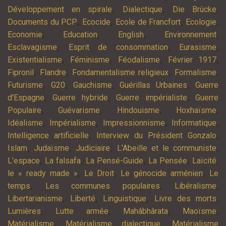
,
,
,
Développement en spirale
Dialectique
Die Brücke
,
,
,
,
Documents du PCP
Ecocide
Ecole de Francfort
Ecologie
,
,
,
,
Economie
Education
English
Environnement
,
,
,
Esclavagisme
Esprit de consommation
Eurasisme
,
,
,
,
Existentialisme
Féminisme
Féodalisme
Février 1917
,
,
,
,
Fipronil
Flandre
Fondamentalisme religieux
Formalisme
,
,
,
,
Futurisme
G20
Gauchisme
Guérillas Urbaines
Guerre
,
,
,
d'Espagne
Guerre hybride
Guerre impérialiste
Guerre
,
,
,
,
Populaire
Guévarisme
Hindouisme
Hoxhaïsme
,
,
,
,
Idéalisme
Impérialisme
Impressionnisme
Informatique
,
,
Intelligence artificielle
Interview du Président Gonzalo
,
,
,
,
Islam
Judaïsme
Judiciaire
L'Abeille et le communiste
,
,
,
,
,
L’espace
La falsafa
La Pensé-Guide
La Pensée
Laïcité
,
,
,
le « ready made »
Le Droit
Le génocide arménien
Le
,
,
,
temps
Les communes populaires
Libéralisme
,
,
,
,
Libertarianisme
Liberté
Linguistique
Livre des morts
,
,
,
,
Lumières
Lutte armée
Mahâbhârata
Maoïsme
,
,
Matérialisme
Matérialisme dialectique
Matérialisme