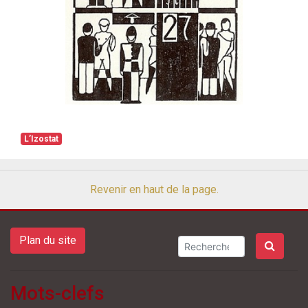
L’Izostat
Revenir en haut de la page.
Plan du site
Mots-clefs