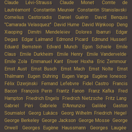
,
,
Claude Lévi-Strauss
Claude Monet
Comte de
,
,
,
Lautréamont
Constantin Meunier
Constantin Stanislavski
,
,
Cornelius Castoriadis
Daniel Guérin
David Benquis
,
,
,
"Camarada Velasquez"
David Hume
David Wijnkoop
Deng
,
,
,
Xiaoping
Dimitri Mendeleïev
Dolores Ibarruri
Edgar
,
,
,
,
Degas
Edgar Lalmand
Edmond Picard
Edmund Husserl
,
,
,
Eduard Bernstein
Edvard Munch
Egon Schiele
Emile
,
,
,
,
Claus
Emile Durkheim
Emile Henry
Emile Vandervelde
,
,
,
,
Emile Zola
Emmanuel Kant
Enver Hoxha
Eric Zemmour
,
,
,
,
Ernst Aust
Ernst Busch
Ernst Mach
Ernst Nolte
Ernst
,
,
,
,
Thälmann
Eugen Dühring
Eugen Varga
Eugène Ionesco
,
,
,
Félix Dzerjinski
Fernand Lefebvre
Fidel Castro
Francis
,
,
,
,
Bacon
François Perin
Frantz Fanon
Franz Kafka
Fred
,
,
,
,
Hampton
Friedrich Engels
Friedrich Nietzsche
Fritz Lang
,
,
,
Gabriel Péri
Gabriele D'Annunzio
Galilée
Gaston
,
,
,
Soumialot
Georg Lukács
Georg Wilhelm Friedrich Hegel
,
,
,
George Berkeley
George Jackson
George Mosse
George
,
,
,
Orwell
Georges Eugène Haussmann
Georges Laugée