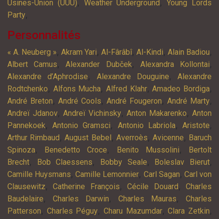
,
,
Usines-Union (UUU)
Weather Underground
Young Lords
,
Party
Personnalités
,
,
,
,
,
« A. Neuberg »
Akram Yari
Al-Fârâbî
Al-Kindi
Alain Badiou
,
,
,
Albert Camus
Alexander Dubček
Alexandra Kollontai
,
,
Alexandre d’Aphrodise
Alexandre Douguine
Alexandre
,
,
,
,
Rodtchenko
Alfons Mucha
Alfred Klahr
Amadeo Bordiga
,
,
,
,
André Breton
André Cools
André Fougeron
André Marty
,
,
,
Andreï Jdanov
Andreï Vichinsky
Anton Makarenko
Anton
,
,
,
,
Pannekoek
Antonio Gramsci
Antonio Labriola
Aristote
,
,
,
,
Arthur Rimbaud
August Bebel
Averroès
Avicenne
Baruch
,
,
,
Spinoza
Benedetto Croce
Benito Mussolini
Bertolt
,
,
,
,
Brecht
Bob Claessens
Bobby Seale
Boleslav Bierut
,
,
,
Camille Huysmans
Camille Lemonnier
Carl Sagan
Carl von
,
,
,
Clausewitz
Catherine François
Cécile Douard
Charles
,
,
,
Baudelaire
Charles Darwin
Charles Mauras
Charles
,
,
,
,
Patterson
Charles Péguy
Charu Mazumdar
Clara Zetkin