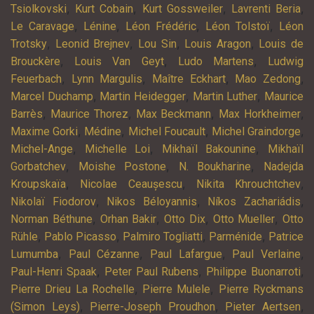
,
,
,
,
Tsiolkovski
Kurt Cobain
Kurt Gossweiler
Lavrenti Beria
,
,
,
,
Le Caravage
Lénine
Léon Frédéric
Léon Tolstoï
Léon
,
,
,
,
Trotsky
Leonid Brejnev
Lou Sin
Louis Aragon
Louis de
,
,
,
Brouckère
Louis Van Geyt
Ludo Martens
Ludwig
,
,
,
,
Feuerbach
Lynn Margulis
Maître Eckhart
Mao Zedong
,
,
,
Marcel Duchamp
Martin Heidegger
Martin Luther
Maurice
,
,
,
,
Barrès
Maurice Thorez
Max Beckmann
Max Horkheimer
,
,
,
,
Maxime Gorki
Médine
Michel Foucault
Michel Graindorge
,
,
,
Michel-Ange
Michelle Loi
Mikhaïl Bakounine
Mikhaïl
,
,
,
Gorbatchev
Moishe Postone
N. Boukharine
Nadejda
,
,
,
Kroupskaïa
Nicolae Ceaușescu
Nikita Khrouchtchev
,
,
,
Nikolaï Fiodorov
Nikos Béloyannis
Níkos Zachariádis
,
,
,
,
Norman Béthune
Orhan Bakir
Otto Dix
Otto Mueller
Otto
,
,
,
,
Rühle
Pablo Picasso
Palmiro Togliatti
Parménide
Patrice
,
,
,
,
Lumumba
Paul Cézanne
Paul Lafargue
Paul Verlaine
,
,
,
Paul-Henri Spaak
Peter Paul Rubens
Philippe Buonarroti
,
,
Pierre Drieu La Rochelle
Pierre Mulele
Pierre Ryckmans
,
,
,
(Simon Leys)
Pierre-Joseph Proudhon
Pieter Aertsen