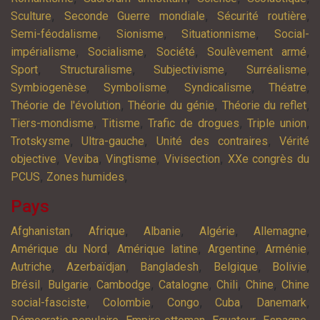
,
,
,
Sculture
Seconde Guerre mondiale
Sécurité routière
,
,
,
Semi-féodalisme
Sionisme
Situationnisme
Social-
,
,
,
,
impérialisme
Socialisme
Société
Soulèvement armé
,
,
,
,
Sport
Structuralisme
Subjectivisme
Surréalisme
,
,
,
,
Symbiogenèse
Symbolisme
Syndicalisme
Théatre
,
,
,
Théorie de l'évolution
Théorie du génie
Théorie du reflet
,
,
,
,
Tiers-mondisme
Titisme
Trafic de drogues
Triple union
,
,
,
Trotskysme
Ultra-gauche
Unité des contraires
Vérité
,
,
,
,
objective
Veviba
Vingtisme
Vivisection
XXe congrès du
,
,
PCUS
Zones humides
Pays
,
,
,
,
,
Afghanistan
Afrique
Albanie
Algérie
Allemagne
,
,
,
,
Amérique du Nord
Amérique latine
Argentine
Arménie
,
,
,
,
,
Autriche
Azerbaïdjan
Bangladesh
Belgique
Bolivie
,
,
,
,
,
,
Brésil
Bulgarie
Cambodge
Catalogne
Chili
Chine
Chine
,
,
,
,
,
social-fasciste
Colombie
Congo
Cuba
Danemark