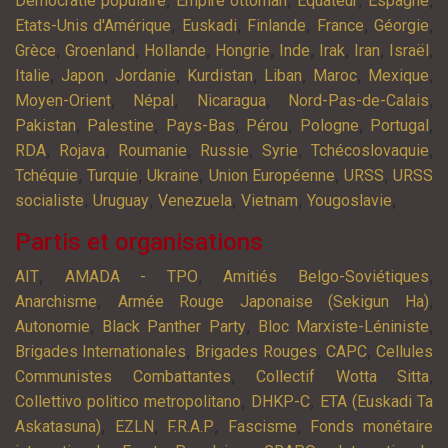
,
,
,
,
Démocratie populaire
Empire ottoman
Equateur
Espagne
,
,
,
,
,
Etats-Unis d'Amérique
Euskadi
Finlande
France
Géorgie
,
,
,
,
,
,
,
,
Grèce
Groenland
Hollande
Hongrie
Inde
Irak
Iran
Israël
,
,
,
,
,
,
,
Italie
Japon
Jordanie
Kurdistan
Liban
Maroc
Mexique
,
,
,
,
Moyen-Orient
Népal
Nicaragua
Nord-Pas-de-Calais
,
,
,
,
,
,
Pakistan
Palestine
Pays-Bas
Pérou
Pologne
Portugal
,
,
,
,
,
,
RDA
Rojava
Roumanie
Russie
Syrie
Tchécoslovaquie
,
,
,
,
,
Tchéquie
Turquie
Ukraine
Union Européenne
URSS
URSS
,
,
,
,
,
socialiste
Uruguay
Venezuela
Vietnam
Yougoslavie
Partis et organisations
,
,
,
AIT
AMADA - TPO
Amitiés Belgo-Soviétiques
,
,
Anarchisme
Armée Rouge Japonaise (Sekigun Ha)
,
,
,
Autonomie
Black Panther Party
Bloc Marxiste-Léniniste
,
,
,
Brigades Internationales
Brigades Rouges
CAPC
Cellules
,
,
Communistes Combattantes
Collectif Wotta Sitta
,
,
Collettivo politico metropolitano
DHKP-C
ETA (Euskadi Ta
,
,
,
,
Askatasuna)
EZLN
F.R.A.P
Fascisme
Fonds monétaire