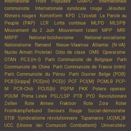
,
,
,
international
Front Populaire
GRAPO
Internationale
,
,
,
communiste
Internationale syndicale rouge
Jésuites
,
,
,
,
Khmers rouges
Kominform
KPD
L’Izostat
La Parole au
,
,
,
,
,
Peuple (PAP)
LCR
Lotta continua
MLPD
MLSPB
,
,
,
,
Mouvement du 2 Juin
Mouvement Islam
MPP
MRI
,
,
,
MRPP
National-bolchevisme
National-socialisme
,
,
Nationalisme flamand
Nieuw-Vlaamse Alliantie (N-VA)
,
,
,
,
Nuclei Armati Proletari
Odio de clase
OMS
Operaïsme
,
,
,
OTAN
P.C.E.(m-l)
Parti Communiste de Belgique
Parti
,
,
Communiste de Chine
Parti Communiste de France (mlm)
,
,
Parti Communiste du Pérou
Parti Ouvrier Belge (POB)
,
,
,
,
,
,
PCB [Grippa]
PCE(ml)
PCE(r)
PCF
PCI(M)
PCMLB
PCP-
,
,
,
,
,
,
M
PCR-Chili
PCUS(b)
PGPM
PKK
Potere operaio
,
,
,
,
,
POUM
Prima Linéa
PSL/LSP
PTB
PYD
Revolutionäre
,
,
,
Zellen
Rote Armee Fraktion
Rote Zora
Roter
,
,
,
Frontkämpferbund
Secours Rouge
Social-démocratie
,
,
,
,
STIB
Syndicalisme révolutionnaire
Tupamaros
UC(ML)B
,
UCC (Unione dei Comunisti Combattenti)
Universités-