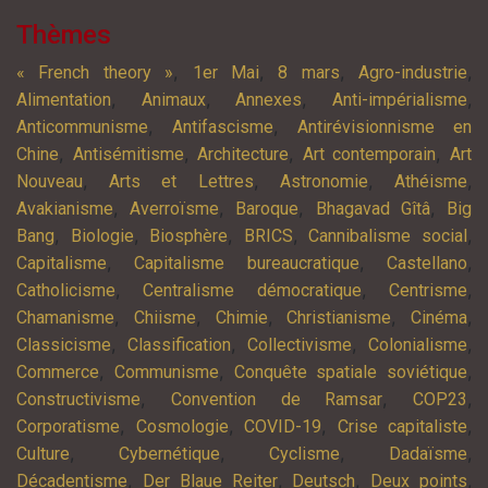
Thèmes
,
,
,
,
« French theory »
1er Mai
8 mars
Agro-industrie
,
,
,
,
Alimentation
Animaux
Annexes
Anti-impérialisme
,
,
Anticommunisme
Antifascisme
Antirévisionnisme en
,
,
,
,
Chine
Antisémitisme
Architecture
Art contemporain
Art
,
,
,
,
Nouveau
Arts et Lettres
Astronomie
Athéisme
,
,
,
,
Avakianisme
Averroïsme
Baroque
Bhagavad Gîtâ
Big
,
,
,
,
,
Bang
Biologie
Biosphère
BRICS
Cannibalisme social
,
,
,
Capitalisme
Capitalisme bureaucratique
Castellano
,
,
,
Catholicisme
Centralisme démocratique
Centrisme
,
,
,
,
,
Chamanisme
Chiisme
Chimie
Christianisme
Cinéma
,
,
,
,
Classicisme
Classification
Collectivisme
Colonialisme
,
,
,
Commerce
Communisme
Conquête spatiale soviétique
,
,
,
Constructivisme
Convention de Ramsar
COP23
,
,
,
,
Corporatisme
Cosmologie
COVID-19
Crise capitaliste
,
,
,
,
Culture
Cybernétique
Cyclisme
Dadaïsme
,
,
,
,
Décadentisme
Der Blaue Reiter
Deutsch
Deux points