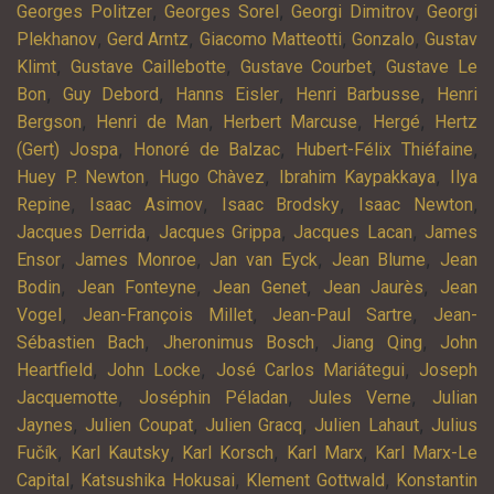
,
,
,
Georges Politzer
Georges Sorel
Georgi Dimitrov
Georgi
,
,
,
,
Plekhanov
Gerd Arntz
Giacomo Matteotti
Gonzalo
Gustav
,
,
,
Klimt
Gustave Caillebotte
Gustave Courbet
Gustave Le
,
,
,
,
Bon
Guy Debord
Hanns Eisler
Henri Barbusse
Henri
,
,
,
,
Bergson
Henri de Man
Herbert Marcuse
Hergé
Hertz
,
,
,
(Gert) Jospa
Honoré de Balzac
Hubert-Félix Thiéfaine
,
,
,
Huey P. Newton
Hugo Chàvez
Ibrahim Kaypakkaya
Ilya
,
,
,
,
Repine
Isaac Asimov
Isaac Brodsky
Isaac Newton
,
,
,
Jacques Derrida
Jacques Grippa
Jacques Lacan
James
,
,
,
,
Ensor
James Monroe
Jan van Eyck
Jean Blume
Jean
,
,
,
,
Bodin
Jean Fonteyne
Jean Genet
Jean Jaurès
Jean
,
,
,
Vogel
Jean-François Millet
Jean-Paul Sartre
Jean-
,
,
,
Sébastien Bach
Jheronimus Bosch
Jiang Qing
John
,
,
,
Heartfield
John Locke
José Carlos Mariátegui
Joseph
,
,
,
Jacquemotte
Joséphin Péladan
Jules Verne
Julian
,
,
,
,
Jaynes
Julien Coupat
Julien Gracq
Julien Lahaut
Julius
,
,
,
,
Fučík
Karl Kautsky
Karl Korsch
Karl Marx
Karl Marx-Le
,
,
,
Capital
Katsushika Hokusai
Klement Gottwald
Konstantin