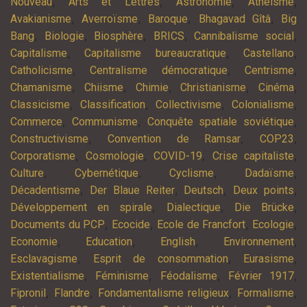
,
,
,
,
Nouveau
Arts et Lettres
Astronomie
Athéisme
,
,
,
,
Avakianisme
Averroïsme
Baroque
Bhagavad Gîtâ
Big
,
,
,
,
,
Bang
Biologie
Biosphère
BRICS
Cannibalisme social
,
,
,
Capitalisme
Capitalisme bureaucratique
Castellano
,
,
,
Catholicisme
Centralisme démocratique
Centrisme
,
,
,
,
,
Chamanisme
Chiisme
Chimie
Christianisme
Cinéma
,
,
,
,
Classicisme
Classification
Collectivisme
Colonialisme
,
,
,
Commerce
Communisme
Conquête spatiale soviétique
,
,
,
Constructivisme
Convention de Ramsar
COP23
,
,
,
,
Corporatisme
Cosmologie
COVID-19
Crise capitaliste
,
,
,
,
Culture
Cybernétique
Cyclisme
Dadaïsme
,
,
,
,
Décadentisme
Der Blaue Reiter
Deutsch
Deux points
,
,
,
Développement en spirale
Dialectique
Die Brücke
,
,
,
,
Documents du PCP
Ecocide
Ecole de Francfort
Ecologie
,
,
,
,
Economie
Education
English
Environnement
,
,
,
Esclavagisme
Esprit de consommation
Eurasisme
,
,
,
,
Existentialisme
Féminisme
Féodalisme
Février 1917
,
,
,
,
Fipronil
Flandre
Fondamentalisme religieux
Formalisme