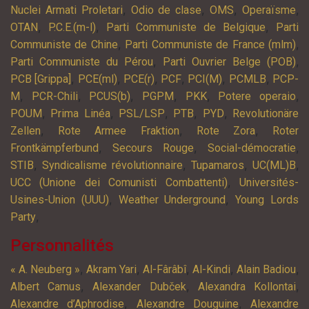
,
,
,
,
Nuclei Armati Proletari
Odio de clase
OMS
Operaïsme
,
,
,
OTAN
P.C.E.(m-l)
Parti Communiste de Belgique
Parti
,
,
Communiste de Chine
Parti Communiste de France (mlm)
,
,
Parti Communiste du Pérou
Parti Ouvrier Belge (POB)
,
,
,
,
,
,
PCB [Grippa]
PCE(ml)
PCE(r)
PCF
PCI(M)
PCMLB
PCP-
,
,
,
,
,
,
M
PCR-Chili
PCUS(b)
PGPM
PKK
Potere operaio
,
,
,
,
,
POUM
Prima Linéa
PSL/LSP
PTB
PYD
Revolutionäre
,
,
,
Zellen
Rote Armee Fraktion
Rote Zora
Roter
,
,
,
Frontkämpferbund
Secours Rouge
Social-démocratie
,
,
,
,
STIB
Syndicalisme révolutionnaire
Tupamaros
UC(ML)B
,
UCC (Unione dei Comunisti Combattenti)
Universités-
,
,
Usines-Union (UUU)
Weather Underground
Young Lords
,
Party
Personnalités
,
,
,
,
,
« A. Neuberg »
Akram Yari
Al-Fârâbî
Al-Kindi
Alain Badiou
,
,
,
Albert Camus
Alexander Dubček
Alexandra Kollontai
,
,
Alexandre d’Aphrodise
Alexandre Douguine
Alexandre