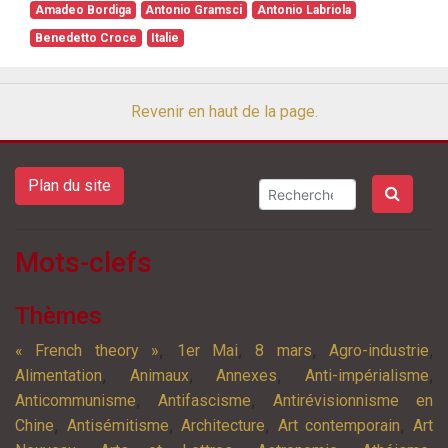
Amadeo Bordiga
Antonio Gramsci
Antonio Labriola
Benedetto Croce
Italie
Revenir en haut de la page.
Plan du site
Mots-clefs
Thèmes
,
,
,
,
« French theory »
1er Mai
8 mars
Agro-industrie
,
,
,
,
Alimentation
Animaux
Annexes
Anti-impérialisme
,
,
Anticommunisme
Antifascisme
Antirévisionnisme en
,
,
,
,
Chine
Antisémitisme
Architecture
Art contemporain
Art