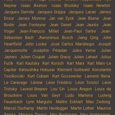
,
,
,
,
Repine
Isaac Asimov
Isaac Brodsky
Isaac Newton
,
,
,
Jacques Derrida
Jacques Grippa
Jacques Lacan
James
,
,
,
,
Ensor
James Monroe
Jan van Eyck
Jean Blume
Jean
,
,
,
,
Bodin
Jean Fonteyne
Jean Genet
Jean Jaurès
Jean
,
,
,
Vogel
Jean-François Millet
Jean-Paul Sartre
Jean-
,
,
,
Sébastien Bach
Jheronimus Bosch
Jiang Qing
John
,
,
,
Heartfield
John Locke
José Carlos Mariátegui
Joseph
,
,
,
Jacquemotte
Joséphin Péladan
Jules Verne
Julian
,
,
,
,
Jaynes
Julien Coupat
Julien Gracq
Julien Lahaut
Julius
,
,
,
,
Fučík
Karl Kautsky
Karl Korsch
Karl Marx
Karl Marx-Le
,
,
,
Capital
Katsushika Hokusai
Klement Gottwald
Konstantin
,
,
,
,
Tsiolkovski
Kurt Cobain
Kurt Gossweiler
Lavrenti Beria
,
,
,
,
Le Caravage
Lénine
Léon Frédéric
Léon Tolstoï
Léon
,
,
,
,
Trotsky
Leonid Brejnev
Lou Sin
Louis Aragon
Louis de
,
,
,
Brouckère
Louis Van Geyt
Ludo Martens
Ludwig
,
,
,
,
Feuerbach
Lynn Margulis
Maître Eckhart
Mao Zedong
,
,
,
Marcel Duchamp
Martin Heidegger
Martin Luther
Maurice
,
,
,
,
Barrès
Maurice Thorez
Max Beckmann
Max Horkheimer