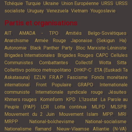
,
,
,
,
,
Tchéquie
Turquie
Ukraine
Union Européenne
URSS
URSS
,
,
,
,
,
socialiste
Uruguay
Venezuela
Vietnam
Yougoslavie
Partis et organisations
,
,
,
AIT
AMADA - TPO
Amitiés Belgo-Soviétiques
,
,
Anarchisme
Armée Rouge Japonaise (Sekigun Ha)
,
,
,
Autonomie
Black Panther Party
Bloc Marxiste-Léniniste
,
,
,
Brigades Internationales
Brigades Rouges
CAPC
Cellules
,
,
Communistes Combattantes
Collectif Wotta Sitta
,
,
Collettivo politico metropolitano
DHKP-C
ETA (Euskadi Ta
,
,
,
,
Askatasuna)
EZLN
F.R.A.P
Fascisme
Fonds monétaire
,
,
,
international
Front Populaire
GRAPO
Internationale
,
,
,
communiste
Internationale syndicale rouge
Jésuites
,
,
,
,
Khmers rouges
Kominform
KPD
L’Izostat
La Parole au
,
,
,
,
,
Peuple (PAP)
LCR
Lotta continua
MLPD
MLSPB
,
,
,
,
Mouvement du 2 Juin
Mouvement Islam
MPP
MRI
,
,
,
MRPP
National-bolchevisme
National-socialisme
,
,
Nationalisme flamand
Nieuw-Vlaamse Alliantie (N-VA)