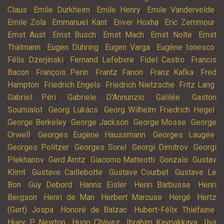
,
,
,
,
Claus
Emile Durkheim
Emile Henry
Emile Vandervelde
,
,
,
,
Emile Zola
Emmanuel Kant
Enver Hoxha
Eric Zemmour
,
,
,
,
Ernst Aust
Ernst Busch
Ernst Mach
Ernst Nolte
Ernst
,
,
,
,
Thälmann
Eugen Dühring
Eugen Varga
Eugène Ionesco
,
,
,
Félix Dzerjinski
Fernand Lefebvre
Fidel Castro
Francis
,
,
,
,
Bacon
François Perin
Frantz Fanon
Franz Kafka
Fred
,
,
,
,
Hampton
Friedrich Engels
Friedrich Nietzsche
Fritz Lang
,
,
,
Gabriel Péri
Gabriele D'Annunzio
Galilée
Gaston
,
,
,
Soumialot
Georg Lukács
Georg Wilhelm Friedrich Hegel
,
,
,
George Berkeley
George Jackson
George Mosse
George
,
,
,
Orwell
Georges Eugène Haussmann
Georges Laugée
,
,
,
Georges Politzer
Georges Sorel
Georgi Dimitrov
Georgi
,
,
,
,
Plekhanov
Gerd Arntz
Giacomo Matteotti
Gonzalo
Gustav
,
,
,
Klimt
Gustave Caillebotte
Gustave Courbet
Gustave Le
,
,
,
,
Bon
Guy Debord
Hanns Eisler
Henri Barbusse
Henri
,
,
,
,
Bergson
Henri de Man
Herbert Marcuse
Hergé
Hertz
,
,
,
(Gert) Jospa
Honoré de Balzac
Hubert-Félix Thiéfaine
,
,
,
Huey P. Newton
Hugo Chàvez
Ibrahim Kaypakkaya
Ilya