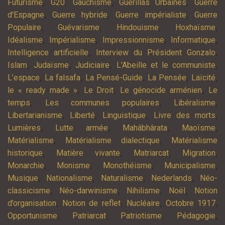
,
,
,
,
Futurisme
G20
Gauchisme
Guérillas Urbaines
Guerre
,
,
,
d'Espagne
Guerre hybride
Guerre impérialiste
Guerre
,
,
,
,
Populaire
Guévarisme
Hindouisme
Hoxhaïsme
,
,
,
,
Idéalisme
Impérialisme
Impressionnisme
Informatique
,
,
Intelligence artificielle
Interview du Président Gonzalo
,
,
,
,
Islam
Judaïsme
Judiciaire
L'Abeille et le communiste
,
,
,
,
,
L’espace
La falsafa
La Pensé-Guide
La Pensée
Laïcité
,
,
,
le « ready made »
Le Droit
Le génocide arménien
Le
,
,
,
temps
Les communes populaires
Libéralisme
,
,
,
,
Libertarianisme
Liberté
Linguistique
Livre des morts
,
,
,
,
Lumières
Lutte armée
Mahâbhârata
Maoïsme
,
,
Matérialisme
Matérialisme dialectique
Matérialisme
,
,
,
,
historique
Matière vivante
Matriarcat
Migration
,
,
,
,
Monarchie
Monisme
Monothéisme
Municipalisme
,
,
,
,
Musique
Nationalisme
Naturalisme
Nederlands
Néo-
,
,
,
,
classicisme
Néo-darwinisme
Nihilisme
Noël
Notion
,
,
,
,
d’organisation
Notion de reflet
Nucléaire
Octobre 1917
,
,
,
,
Opportunisme
Patriarcat
Patriotisme
Pédagogie