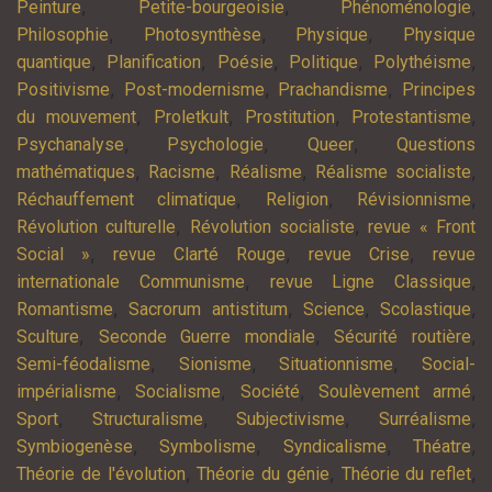
,
,
,
Peinture
Petite-bourgeoisie
Phénoménologie
,
,
,
Philosophie
Photosynthèse
Physique
Physique
,
,
,
,
,
quantique
Planification
Poésie
Politique
Polythéisme
,
,
,
Positivisme
Post-modernisme
Prachandisme
Principes
,
,
,
,
du mouvement
Proletkult
Prostitution
Protestantisme
,
,
,
Psychanalyse
Psychologie
Queer
Questions
,
,
,
,
mathématiques
Racisme
Réalisme
Réalisme socialiste
,
,
,
Réchauffement climatique
Religion
Révisionnisme
,
,
Révolution culturelle
Révolution socialiste
revue « Front
,
,
,
Social »
revue Clarté Rouge
revue Crise
revue
,
,
internationale Communisme
revue Ligne Classique
,
,
,
,
Romantisme
Sacrorum antistitum
Science
Scolastique
,
,
,
Sculture
Seconde Guerre mondiale
Sécurité routière
,
,
,
Semi-féodalisme
Sionisme
Situationnisme
Social-
,
,
,
,
impérialisme
Socialisme
Société
Soulèvement armé
,
,
,
,
Sport
Structuralisme
Subjectivisme
Surréalisme
,
,
,
,
Symbiogenèse
Symbolisme
Syndicalisme
Théatre
,
,
,
Théorie de l'évolution
Théorie du génie
Théorie du reflet