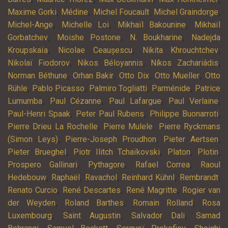
,
,
,
,
Maxime Gorki
Médine
Michel Foucault
Michel Graindorge
,
,
,
Michel-Ange
Michelle Loi
Mikhaïl Bakounine
Mikhaïl
,
,
,
Gorbatchev
Moishe Postone
N. Boukharine
Nadejda
,
,
,
Kroupskaïa
Nicolae Ceaușescu
Nikita Khrouchtchev
,
,
,
Nikolaï Fiodorov
Nikos Béloyannis
Níkos Zachariádis
,
,
,
,
Norman Béthune
Orhan Bakir
Otto Dix
Otto Mueller
Otto
,
,
,
,
Rühle
Pablo Picasso
Palmiro Togliatti
Parménide
Patrice
,
,
,
,
Lumumba
Paul Cézanne
Paul Lafargue
Paul Verlaine
,
,
,
Paul-Henri Spaak
Peter Paul Rubens
Philippe Buonarroti
,
,
Pierre Drieu La Rochelle
Pierre Mulele
Pierre Ryckmans
,
,
,
(Simon Leys)
Pierre-Joseph Proudhon
Pieter Aertsen
,
,
,
,
Pieter Brueghel
Piotr Ilitch Tchaïkovski
Platon
Plotin
,
,
,
Prospero Gallinari
Pythagore
Rafael Correa
Raoul
,
,
,
,
,
Hedebouw
Raphaël
Ravachol
Reinhard Kühnl
Rembrandt
,
,
,
Renato Curcio
René Descartes
René Magritte
Rogier van
,
,
,
der Weyden
Roland Barthes
Romain Rolland
Rosa
,
,
,
Luxembourg
Saint Augustin
Salvador Dali
Samad