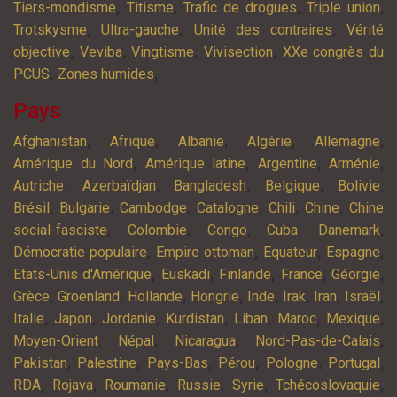
,
,
,
,
Tiers-mondisme
Titisme
Trafic de drogues
Triple union
,
,
,
Trotskysme
Ultra-gauche
Unité des contraires
Vérité
,
,
,
,
objective
Veviba
Vingtisme
Vivisection
XXe congrès du
,
,
PCUS
Zones humides
Pays
,
,
,
,
,
Afghanistan
Afrique
Albanie
Algérie
Allemagne
,
,
,
,
Amérique du Nord
Amérique latine
Argentine
Arménie
,
,
,
,
,
Autriche
Azerbaïdjan
Bangladesh
Belgique
Bolivie
,
,
,
,
,
,
Brésil
Bulgarie
Cambodge
Catalogne
Chili
Chine
Chine
,
,
,
,
,
social-fasciste
Colombie
Congo
Cuba
Danemark
,
,
,
,
Démocratie populaire
Empire ottoman
Equateur
Espagne
,
,
,
,
,
Etats-Unis d'Amérique
Euskadi
Finlande
France
Géorgie
,
,
,
,
,
,
,
,
Grèce
Groenland
Hollande
Hongrie
Inde
Irak
Iran
Israël
,
,
,
,
,
,
,
Italie
Japon
Jordanie
Kurdistan
Liban
Maroc
Mexique
,
,
,
,
Moyen-Orient
Népal
Nicaragua
Nord-Pas-de-Calais
,
,
,
,
,
,
Pakistan
Palestine
Pays-Bas
Pérou
Pologne
Portugal
,
,
,
,
,
,
RDA
Rojava
Roumanie
Russie
Syrie
Tchécoslovaquie