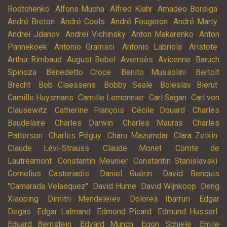
,
,
,
,
Rodtchenko
Alfons Mucha
Alfred Klahr
Amadeo Bordiga
,
,
,
,
André Breton
André Cools
André Fougeron
André Marty
,
,
,
Andreï Jdanov
Andreï Vichinsky
Anton Makarenko
Anton
,
,
,
,
Pannekoek
Antonio Gramsci
Antonio Labriola
Aristote
,
,
,
,
Arthur Rimbaud
August Bebel
Averroès
Avicenne
Baruch
,
,
,
Spinoza
Benedetto Croce
Benito Mussolini
Bertolt
,
,
,
,
Brecht
Bob Claessens
Bobby Seale
Boleslav Bierut
,
,
,
Camille Huysmans
Camille Lemonnier
Carl Sagan
Carl von
,
,
,
Clausewitz
Catherine François
Cécile Douard
Charles
,
,
,
Baudelaire
Charles Darwin
Charles Mauras
Charles
,
,
,
,
Patterson
Charles Péguy
Charu Mazumdar
Clara Zetkin
,
,
Claude Lévi-Strauss
Claude Monet
Comte de
,
,
,
Lautréamont
Constantin Meunier
Constantin Stanislavski
,
,
Cornelius Castoriadis
Daniel Guérin
David Benquis
,
,
,
"Camarada Velasquez"
David Hume
David Wijnkoop
Deng
,
,
,
Xiaoping
Dimitri Mendeleïev
Dolores Ibarruri
Edgar
,
,
,
,
Degas
Edgar Lalmand
Edmond Picard
Edmund Husserl
,
,
,
Eduard Bernstein
Edvard Munch
Egon Schiele
Emile