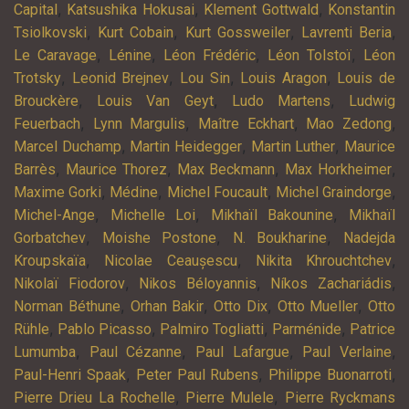
,
,
,
Capital
Katsushika Hokusai
Klement Gottwald
Konstantin
,
,
,
,
Tsiolkovski
Kurt Cobain
Kurt Gossweiler
Lavrenti Beria
,
,
,
,
Le Caravage
Lénine
Léon Frédéric
Léon Tolstoï
Léon
,
,
,
,
Trotsky
Leonid Brejnev
Lou Sin
Louis Aragon
Louis de
,
,
,
Brouckère
Louis Van Geyt
Ludo Martens
Ludwig
,
,
,
,
Feuerbach
Lynn Margulis
Maître Eckhart
Mao Zedong
,
,
,
Marcel Duchamp
Martin Heidegger
Martin Luther
Maurice
,
,
,
,
Barrès
Maurice Thorez
Max Beckmann
Max Horkheimer
,
,
,
,
Maxime Gorki
Médine
Michel Foucault
Michel Graindorge
,
,
,
Michel-Ange
Michelle Loi
Mikhaïl Bakounine
Mikhaïl
,
,
,
Gorbatchev
Moishe Postone
N. Boukharine
Nadejda
,
,
,
Kroupskaïa
Nicolae Ceaușescu
Nikita Khrouchtchev
,
,
,
Nikolaï Fiodorov
Nikos Béloyannis
Níkos Zachariádis
,
,
,
,
Norman Béthune
Orhan Bakir
Otto Dix
Otto Mueller
Otto
,
,
,
,
Rühle
Pablo Picasso
Palmiro Togliatti
Parménide
Patrice
,
,
,
,
Lumumba
Paul Cézanne
Paul Lafargue
Paul Verlaine
,
,
,
Paul-Henri Spaak
Peter Paul Rubens
Philippe Buonarroti
,
,
Pierre Drieu La Rochelle
Pierre Mulele
Pierre Ryckmans