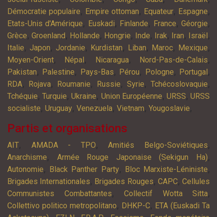
,
,
,
,
Démocratie populaire
Empire ottoman
Equateur
Espagne
,
,
,
,
,
Etats-Unis d'Amérique
Euskadi
Finlande
France
Géorgie
,
,
,
,
,
,
,
,
Grèce
Groenland
Hollande
Hongrie
Inde
Irak
Iran
Israël
,
,
,
,
,
,
,
Italie
Japon
Jordanie
Kurdistan
Liban
Maroc
Mexique
,
,
,
,
Moyen-Orient
Népal
Nicaragua
Nord-Pas-de-Calais
,
,
,
,
,
,
Pakistan
Palestine
Pays-Bas
Pérou
Pologne
Portugal
,
,
,
,
,
,
RDA
Rojava
Roumanie
Russie
Syrie
Tchécoslovaquie
,
,
,
,
,
Tchéquie
Turquie
Ukraine
Union Européenne
URSS
URSS
,
,
,
,
,
socialiste
Uruguay
Venezuela
Vietnam
Yougoslavie
Partis et organisations
,
,
,
AIT
AMADA - TPO
Amitiés Belgo-Soviétiques
,
,
Anarchisme
Armée Rouge Japonaise (Sekigun Ha)
,
,
,
Autonomie
Black Panther Party
Bloc Marxiste-Léniniste
,
,
,
Brigades Internationales
Brigades Rouges
CAPC
Cellules
,
,
Communistes Combattantes
Collectif Wotta Sitta
,
,
Collettivo politico metropolitano
DHKP-C
ETA (Euskadi Ta