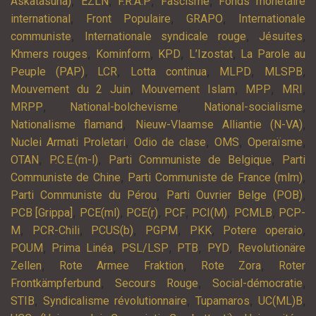
,
,
,
,
Askatasuna)
EZLN
F.R.A.P
Fascisme
Fonds monétaire
,
,
,
international
Front Populaire
GRAPO
Internationale
,
,
,
communiste
Internationale syndicale rouge
Jésuites
,
,
,
,
Khmers rouges
Kominform
KPD
L’Izostat
La Parole au
,
,
,
,
,
Peuple (PAP)
LCR
Lotta continua
MLPD
MLSPB
,
,
,
,
Mouvement du 2 Juin
Mouvement Islam
MPP
MRI
,
,
,
MRPP
National-bolchevisme
National-socialisme
,
,
Nationalisme flamand
Nieuw-Vlaamse Alliantie (N-VA)
,
,
,
,
Nuclei Armati Proletari
Odio de clase
OMS
Operaïsme
,
,
,
OTAN
P.C.E.(m-l)
Parti Communiste de Belgique
Parti
,
,
Communiste de Chine
Parti Communiste de France (mlm)
,
,
Parti Communiste du Pérou
Parti Ouvrier Belge (POB)
,
,
,
,
,
,
PCB [Grippa]
PCE(ml)
PCE(r)
PCF
PCI(M)
PCMLB
PCP-
,
,
,
,
,
,
M
PCR-Chili
PCUS(b)
PGPM
PKK
Potere operaio
,
,
,
,
,
POUM
Prima Linéa
PSL/LSP
PTB
PYD
Revolutionäre
,
,
,
Zellen
Rote Armee Fraktion
Rote Zora
Roter
,
,
,
Frontkämpferbund
Secours Rouge
Social-démocratie
,
,
,
,
STIB
Syndicalisme révolutionnaire
Tupamaros
UC(ML)B