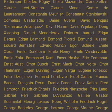
,
,
,
,
Patterson
Charles Péguy
Charu Mazumdar
Clara Zetkin
,
,
Claude Lévi-Strauss
Claude Monet
Comte de
,
,
,
Lautréamont
Constantin Meunier
Constantin Stanislavski
,
,
Cornelius Castoriadis
Daniel Guérin
David Benquis
,
,
,
"Camarada Velasquez"
David Hume
David Wijnkoop
Deng
,
,
,
Xiaoping
Dimitri Mendeleïev
Dolores Ibarruri
Edgar
,
,
,
,
Degas
Edgar Lalmand
Edmond Picard
Edmund Husserl
,
,
,
Eduard Bernstein
Edvard Munch
Egon Schiele
Emile
,
,
,
,
Claus
Emile Durkheim
Emile Henry
Emile Vandervelde
,
,
,
,
Emile Zola
Emmanuel Kant
Enver Hoxha
Eric Zemmour
,
,
,
,
Ernst Aust
Ernst Busch
Ernst Mach
Ernst Nolte
Ernst
,
,
,
,
Thälmann
Eugen Dühring
Eugen Varga
Eugène Ionesco
,
,
,
Félix Dzerjinski
Fernand Lefebvre
Fidel Castro
Francis
,
,
,
,
Bacon
François Perin
Frantz Fanon
Franz Kafka
Fred
,
,
,
,
Hampton
Friedrich Engels
Friedrich Nietzsche
Fritz Lang
,
,
,
Gabriel Péri
Gabriele D'Annunzio
Galilée
Gaston
,
,
,
Soumialot
Georg Lukács
Georg Wilhelm Friedrich Hegel
,
,
,
George Berkeley
George Jackson
George Mosse
George