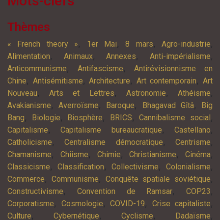
Mots-clefs
Thèmes
,
,
,
,
« French theory »
1er Mai
8 mars
Agro-industrie
,
,
,
,
Alimentation
Animaux
Annexes
Anti-impérialisme
,
,
Anticommunisme
Antifascisme
Antirévisionnisme en
,
,
,
,
Chine
Antisémitisme
Architecture
Art contemporain
Art
,
,
,
,
Nouveau
Arts et Lettres
Astronomie
Athéisme
,
,
,
,
Avakianisme
Averroïsme
Baroque
Bhagavad Gîtâ
Big
,
,
,
,
,
Bang
Biologie
Biosphère
BRICS
Cannibalisme social
,
,
,
Capitalisme
Capitalisme bureaucratique
Castellano
,
,
,
Catholicisme
Centralisme démocratique
Centrisme
,
,
,
,
,
Chamanisme
Chiisme
Chimie
Christianisme
Cinéma
,
,
,
,
Classicisme
Classification
Collectivisme
Colonialisme
,
,
,
Commerce
Communisme
Conquête spatiale soviétique
,
,
,
Constructivisme
Convention de Ramsar
COP23
,
,
,
,
Corporatisme
Cosmologie
COVID-19
Crise capitaliste
,
,
,
,
Culture
Cybernétique
Cyclisme
Dadaïsme