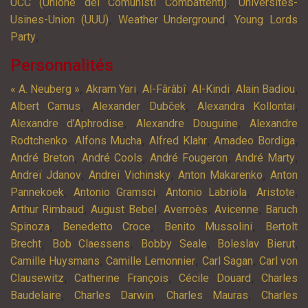
,
UCC (Unione dei Comunisti Combattenti)
Universités-
,
,
Usines-Union (UUU)
Weather Underground
Young Lords
,
Party
Personnalités
,
,
,
,
,
« A. Neuberg »
Akram Yari
Al-Fârâbî
Al-Kindi
Alain Badiou
,
,
,
Albert Camus
Alexander Dubček
Alexandra Kollontai
,
,
Alexandre d’Aphrodise
Alexandre Douguine
Alexandre
,
,
,
,
Rodtchenko
Alfons Mucha
Alfred Klahr
Amadeo Bordiga
,
,
,
,
André Breton
André Cools
André Fougeron
André Marty
,
,
,
Andreï Jdanov
Andreï Vichinsky
Anton Makarenko
Anton
,
,
,
,
Pannekoek
Antonio Gramsci
Antonio Labriola
Aristote
,
,
,
,
Arthur Rimbaud
August Bebel
Averroès
Avicenne
Baruch
,
,
,
Spinoza
Benedetto Croce
Benito Mussolini
Bertolt
,
,
,
,
Brecht
Bob Claessens
Bobby Seale
Boleslav Bierut
,
,
,
Camille Huysmans
Camille Lemonnier
Carl Sagan
Carl von
,
,
,
Clausewitz
Catherine François
Cécile Douard
Charles
,
,
,
Baudelaire
Charles Darwin
Charles Mauras
Charles