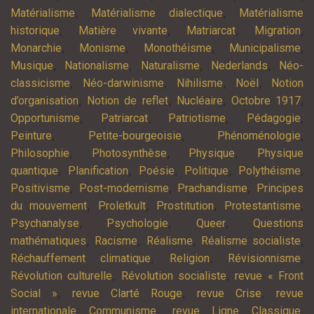
,
,
Matérialisme
Matérialisme dialectique
Matérialisme
,
,
,
,
historique
Matière vivante
Matriarcat
Migration
,
,
,
,
Monarchie
Monisme
Monothéisme
Municipalisme
,
,
,
,
Musique
Nationalisme
Naturalisme
Nederlands
Néo-
,
,
,
,
classicisme
Néo-darwinisme
Nihilisme
Noël
Notion
,
,
,
,
d’organisation
Notion de reflet
Nucléaire
Octobre 1917
,
,
,
,
Opportunisme
Patriarcat
Patriotisme
Pédagogie
,
,
,
Peinture
Petite-bourgeoisie
Phénoménologie
,
,
,
Philosophie
Photosynthèse
Physique
Physique
,
,
,
,
,
quantique
Planification
Poésie
Politique
Polythéisme
,
,
,
Positivisme
Post-modernisme
Prachandisme
Principes
,
,
,
,
du mouvement
Proletkult
Prostitution
Protestantisme
,
,
,
Psychanalyse
Psychologie
Queer
Questions
,
,
,
,
mathématiques
Racisme
Réalisme
Réalisme socialiste
,
,
,
Réchauffement climatique
Religion
Révisionnisme
,
,
Révolution culturelle
Révolution socialiste
revue « Front
,
,
,
Social »
revue Clarté Rouge
revue Crise
revue
,
,
internationale Communisme
revue Ligne Classique