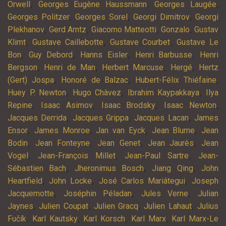
,
,
,
Orwell
Georges Eugène Haussmann
Georges Laugée
,
,
,
Georges Politzer
Georges Sorel
Georgi Dimitrov
Georgi
,
,
,
,
Plekhanov
Gerd Arntz
Giacomo Matteotti
Gonzalo
Gustav
,
,
,
Klimt
Gustave Caillebotte
Gustave Courbet
Gustave Le
,
,
,
,
Bon
Guy Debord
Hanns Eisler
Henri Barbusse
Henri
,
,
,
,
Bergson
Henri de Man
Herbert Marcuse
Hergé
Hertz
,
,
,
(Gert) Jospa
Honoré de Balzac
Hubert-Félix Thiéfaine
,
,
,
Huey P. Newton
Hugo Chàvez
Ibrahim Kaypakkaya
Ilya
,
,
,
,
Repine
Isaac Asimov
Isaac Brodsky
Isaac Newton
,
,
,
Jacques Derrida
Jacques Grippa
Jacques Lacan
James
,
,
,
,
Ensor
James Monroe
Jan van Eyck
Jean Blume
Jean
,
,
,
,
Bodin
Jean Fonteyne
Jean Genet
Jean Jaurès
Jean
,
,
,
Vogel
Jean-François Millet
Jean-Paul Sartre
Jean-
,
,
,
Sébastien Bach
Jheronimus Bosch
Jiang Qing
John
,
,
,
Heartfield
John Locke
José Carlos Mariátegui
Joseph
,
,
,
Jacquemotte
Joséphin Péladan
Jules Verne
Julian
,
,
,
,
Jaynes
Julien Coupat
Julien Gracq
Julien Lahaut
Julius
,
,
,
,
Fučík
Karl Kautsky
Karl Korsch
Karl Marx
Karl Marx-Le