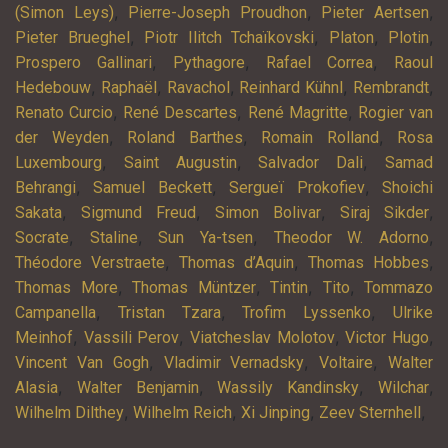
,
,
,
(Simon Leys)
Pierre-Joseph Proudhon
Pieter Aertsen
,
,
,
,
Pieter Brueghel
Piotr Ilitch Tchaïkovski
Platon
Plotin
,
,
,
Prospero Gallinari
Pythagore
Rafael Correa
Raoul
,
,
,
,
,
Hedebouw
Raphaël
Ravachol
Reinhard Kühnl
Rembrandt
,
,
,
Renato Curcio
René Descartes
René Magritte
Rogier van
,
,
,
der Weyden
Roland Barthes
Romain Rolland
Rosa
,
,
,
Luxembourg
Saint Augustin
Salvador Dali
Samad
,
,
,
Behrangi
Samuel Beckett
Sergueï Prokofiev
Shoichi
,
,
,
,
Sakata
Sigmund Freud
Simon Bolivar
Siraj Sikder
,
,
,
,
Socrate
Staline
Sun Ya-tsen
Theodor W. Adorno
,
,
,
Théodore Verstraete
Thomas d’Aquin
Thomas Hobbes
,
,
,
,
Thomas More
Thomas Müntzer
Tintin
Tito
Tommazo
,
,
,
Campanella
Tristan Tzara
Trofim Lyssenko
Ulrike
,
,
,
,
Meinhof
Vassili Perov
Viatcheslav Molotov
Victor Hugo
,
,
,
Vincent Van Gogh
Vladimir Vernadsky
Voltaire
Walter
,
,
,
,
Alasia
Walter Benjamin
Wassily Kandinsky
Wilchar
,
,
,
,
Wilhelm Dilthey
Wilhelm Reich
Xi Jinping
Zeev Sternhell