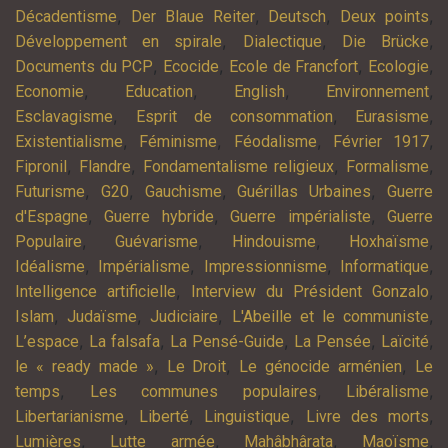
,
,
,
,
Décadentisme
Der Blaue Reiter
Deutsch
Deux points
,
,
,
Développement en spirale
Dialectique
Die Brücke
,
,
,
,
Documents du PCP
Ecocide
Ecole de Francfort
Ecologie
,
,
,
,
Economie
Education
English
Environnement
,
,
,
Esclavagisme
Esprit de consommation
Eurasisme
,
,
,
,
Existentialisme
Féminisme
Féodalisme
Février 1917
,
,
,
,
Fipronil
Flandre
Fondamentalisme religieux
Formalisme
,
,
,
,
Futurisme
G20
Gauchisme
Guérillas Urbaines
Guerre
,
,
,
d'Espagne
Guerre hybride
Guerre impérialiste
Guerre
,
,
,
,
Populaire
Guévarisme
Hindouisme
Hoxhaïsme
,
,
,
,
Idéalisme
Impérialisme
Impressionnisme
Informatique
,
,
Intelligence artificielle
Interview du Président Gonzalo
,
,
,
,
Islam
Judaïsme
Judiciaire
L'Abeille et le communiste
,
,
,
,
,
L’espace
La falsafa
La Pensé-Guide
La Pensée
Laïcité
,
,
,
le « ready made »
Le Droit
Le génocide arménien
Le
,
,
,
temps
Les communes populaires
Libéralisme
,
,
,
,
Libertarianisme
Liberté
Linguistique
Livre des morts
,
,
,
,
Lumières
Lutte armée
Mahâbhârata
Maoïsme