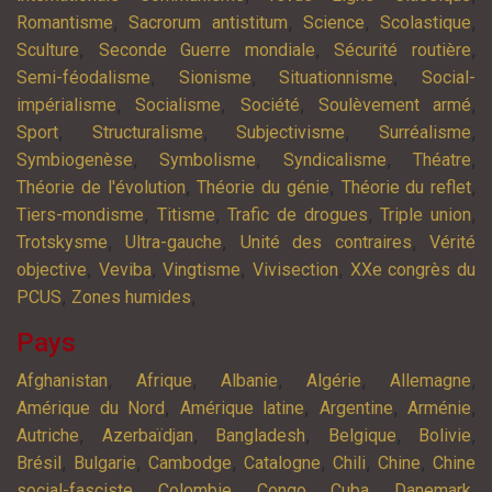
,
,
,
,
Romantisme
Sacrorum antistitum
Science
Scolastique
,
,
,
Sculture
Seconde Guerre mondiale
Sécurité routière
,
,
,
Semi-féodalisme
Sionisme
Situationnisme
Social-
,
,
,
,
impérialisme
Socialisme
Société
Soulèvement armé
,
,
,
,
Sport
Structuralisme
Subjectivisme
Surréalisme
,
,
,
,
Symbiogenèse
Symbolisme
Syndicalisme
Théatre
,
,
,
Théorie de l'évolution
Théorie du génie
Théorie du reflet
,
,
,
,
Tiers-mondisme
Titisme
Trafic de drogues
Triple union
,
,
,
Trotskysme
Ultra-gauche
Unité des contraires
Vérité
,
,
,
,
objective
Veviba
Vingtisme
Vivisection
XXe congrès du
,
,
PCUS
Zones humides
Pays
,
,
,
,
,
Afghanistan
Afrique
Albanie
Algérie
Allemagne
,
,
,
,
Amérique du Nord
Amérique latine
Argentine
Arménie
,
,
,
,
,
Autriche
Azerbaïdjan
Bangladesh
Belgique
Bolivie
,
,
,
,
,
,
Brésil
Bulgarie
Cambodge
Catalogne
Chili
Chine
Chine
,
,
,
,
,
social-fasciste
Colombie
Congo
Cuba
Danemark