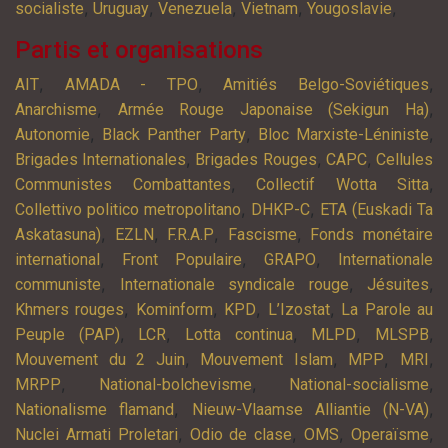
,
,
,
,
,
socialiste
Uruguay
Venezuela
Vietnam
Yougoslavie
Partis et organisations
,
,
,
AIT
AMADA - TPO
Amitiés Belgo-Soviétiques
,
,
Anarchisme
Armée Rouge Japonaise (Sekigun Ha)
,
,
,
Autonomie
Black Panther Party
Bloc Marxiste-Léniniste
,
,
,
Brigades Internationales
Brigades Rouges
CAPC
Cellules
,
,
Communistes Combattantes
Collectif Wotta Sitta
,
,
Collettivo politico metropolitano
DHKP-C
ETA (Euskadi Ta
,
,
,
,
Askatasuna)
EZLN
F.R.A.P
Fascisme
Fonds monétaire
,
,
,
international
Front Populaire
GRAPO
Internationale
,
,
,
communiste
Internationale syndicale rouge
Jésuites
,
,
,
,
Khmers rouges
Kominform
KPD
L’Izostat
La Parole au
,
,
,
,
,
Peuple (PAP)
LCR
Lotta continua
MLPD
MLSPB
,
,
,
,
Mouvement du 2 Juin
Mouvement Islam
MPP
MRI
,
,
,
MRPP
National-bolchevisme
National-socialisme
,
,
Nationalisme flamand
Nieuw-Vlaamse Alliantie (N-VA)
,
,
,
,
Nuclei Armati Proletari
Odio de clase
OMS
Operaïsme