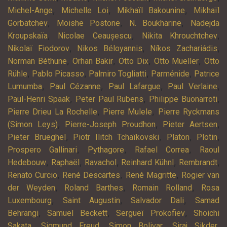
,
,
,
Michel-Ange
Michelle Loi
Mikhaïl Bakounine
Mikhaïl
,
,
,
Gorbatchev
Moishe Postone
N. Boukharine
Nadejda
,
,
,
Kroupskaïa
Nicolae Ceaușescu
Nikita Khrouchtchev
,
,
,
Nikolaï Fiodorov
Nikos Béloyannis
Níkos Zachariádis
,
,
,
,
Norman Béthune
Orhan Bakir
Otto Dix
Otto Mueller
Otto
,
,
,
,
Rühle
Pablo Picasso
Palmiro Togliatti
Parménide
Patrice
,
,
,
,
Lumumba
Paul Cézanne
Paul Lafargue
Paul Verlaine
,
,
,
Paul-Henri Spaak
Peter Paul Rubens
Philippe Buonarroti
,
,
Pierre Drieu La Rochelle
Pierre Mulele
Pierre Ryckmans
,
,
,
(Simon Leys)
Pierre-Joseph Proudhon
Pieter Aertsen
,
,
,
,
Pieter Brueghel
Piotr Ilitch Tchaïkovski
Platon
Plotin
,
,
,
Prospero Gallinari
Pythagore
Rafael Correa
Raoul
,
,
,
,
,
Hedebouw
Raphaël
Ravachol
Reinhard Kühnl
Rembrandt
,
,
,
Renato Curcio
René Descartes
René Magritte
Rogier van
,
,
,
der Weyden
Roland Barthes
Romain Rolland
Rosa
,
,
,
Luxembourg
Saint Augustin
Salvador Dali
Samad
,
,
,
Behrangi
Samuel Beckett
Sergueï Prokofiev
Shoichi
,
,
,
,
Sakata
Sigmund Freud
Simon Bolivar
Siraj Sikder