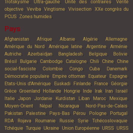
,
,
,
Trotskysme
Ultra-gauche
Unité des contraires
Vérité
,
,
,
,
objective
Veviba
Vingtisme
Vivisection
XXe congrès du
,
,
PCUS
Zones humides
Pays
,
,
,
,
,
Afghanistan
Afrique
Albanie
Algérie
Allemagne
,
,
,
,
Amérique du Nord
Amérique latine
Argentine
Arménie
,
,
,
,
,
Autriche
Azerbaïdjan
Bangladesh
Belgique
Bolivie
,
,
,
,
,
,
Brésil
Bulgarie
Cambodge
Catalogne
Chili
Chine
Chine
,
,
,
,
,
social-fasciste
Colombie
Congo
Cuba
Danemark
,
,
,
,
Démocratie populaire
Empire ottoman
Equateur
Espagne
,
,
,
,
,
Etats-Unis d'Amérique
Euskadi
Finlande
France
Géorgie
,
,
,
,
,
,
,
,
Grèce
Groenland
Hollande
Hongrie
Inde
Irak
Iran
Israël
,
,
,
,
,
,
,
Italie
Japon
Jordanie
Kurdistan
Liban
Maroc
Mexique
,
,
,
,
Moyen-Orient
Népal
Nicaragua
Nord-Pas-de-Calais
,
,
,
,
,
,
Pakistan
Palestine
Pays-Bas
Pérou
Pologne
Portugal
,
,
,
,
,
,
RDA
Rojava
Roumanie
Russie
Syrie
Tchécoslovaquie
,
,
,
,
,
Tchéquie
Turquie
Ukraine
Union Européenne
URSS
URSS