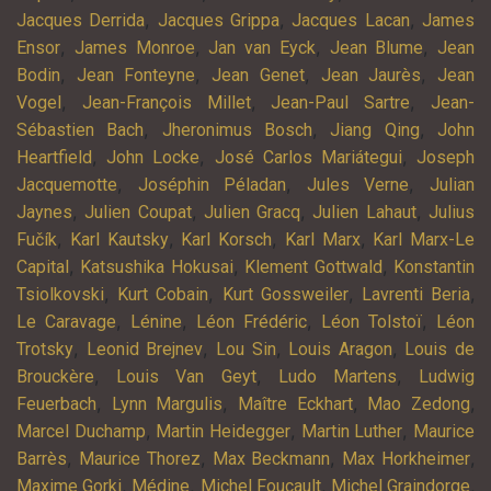
,
,
,
Jacques Derrida
Jacques Grippa
Jacques Lacan
James
,
,
,
,
Ensor
James Monroe
Jan van Eyck
Jean Blume
Jean
,
,
,
,
Bodin
Jean Fonteyne
Jean Genet
Jean Jaurès
Jean
,
,
,
Vogel
Jean-François Millet
Jean-Paul Sartre
Jean-
,
,
,
Sébastien Bach
Jheronimus Bosch
Jiang Qing
John
,
,
,
Heartfield
John Locke
José Carlos Mariátegui
Joseph
,
,
,
Jacquemotte
Joséphin Péladan
Jules Verne
Julian
,
,
,
,
Jaynes
Julien Coupat
Julien Gracq
Julien Lahaut
Julius
,
,
,
,
Fučík
Karl Kautsky
Karl Korsch
Karl Marx
Karl Marx-Le
,
,
,
Capital
Katsushika Hokusai
Klement Gottwald
Konstantin
,
,
,
,
Tsiolkovski
Kurt Cobain
Kurt Gossweiler
Lavrenti Beria
,
,
,
,
Le Caravage
Lénine
Léon Frédéric
Léon Tolstoï
Léon
,
,
,
,
Trotsky
Leonid Brejnev
Lou Sin
Louis Aragon
Louis de
,
,
,
Brouckère
Louis Van Geyt
Ludo Martens
Ludwig
,
,
,
,
Feuerbach
Lynn Margulis
Maître Eckhart
Mao Zedong
,
,
,
Marcel Duchamp
Martin Heidegger
Martin Luther
Maurice
,
,
,
,
Barrès
Maurice Thorez
Max Beckmann
Max Horkheimer
,
,
,
,
Maxime Gorki
Médine
Michel Foucault
Michel Graindorge