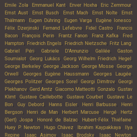
,
,
,
,
Emile Zola
Emmanuel Kant
Enver Hoxha
Eric Zemmour
,
,
,
,
Ernst Aust
Ernst Busch
Ernst Mach
Ernst Nolte
Ernst
,
,
,
,
Thälmann
Eugen Dühring
Eugen Varga
Eugène Ionesco
,
,
,
Félix Dzerjinski
Fernand Lefebvre
Fidel Castro
Francis
,
,
,
,
Bacon
François Perin
Frantz Fanon
Franz Kafka
Fred
,
,
,
,
Hampton
Friedrich Engels
Friedrich Nietzsche
Fritz Lang
,
,
,
Gabriel Péri
Gabriele D'Annunzio
Galilée
Gaston
,
,
,
Soumialot
Georg Lukács
Georg Wilhelm Friedrich Hegel
,
,
,
George Berkeley
George Jackson
George Mosse
George
,
,
,
Orwell
Georges Eugène Haussmann
Georges Laugée
,
,
,
Georges Politzer
Georges Sorel
Georgi Dimitrov
Georgi
,
,
,
,
Plekhanov
Gerd Arntz
Giacomo Matteotti
Gonzalo
Gustav
,
,
,
Klimt
Gustave Caillebotte
Gustave Courbet
Gustave Le
,
,
,
,
Bon
Guy Debord
Hanns Eisler
Henri Barbusse
Henri
,
,
,
,
Bergson
Henri de Man
Herbert Marcuse
Hergé
Hertz
,
,
,
(Gert) Jospa
Honoré de Balzac
Hubert-Félix Thiéfaine
,
,
,
Huey P. Newton
Hugo Chàvez
Ibrahim Kaypakkaya
Ilya
,
,
,
,
Repine
Isaac Asimov
Isaac Brodsky
Isaac Newton