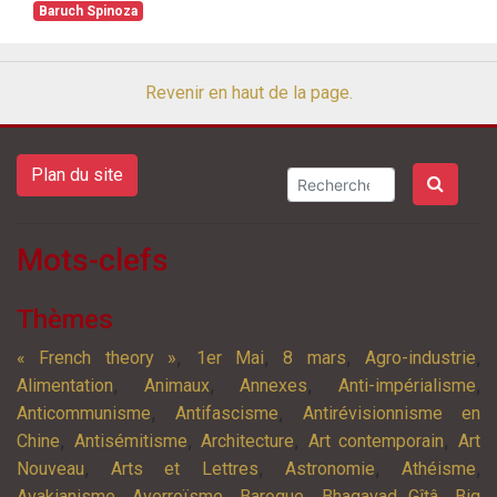
Baruch Spinoza
Revenir en haut de la page.
Plan du site
Mots-clefs
Thèmes
,
,
,
,
« French theory »
1er Mai
8 mars
Agro-industrie
,
,
,
,
Alimentation
Animaux
Annexes
Anti-impérialisme
,
,
Anticommunisme
Antifascisme
Antirévisionnisme en
,
,
,
,
Chine
Antisémitisme
Architecture
Art contemporain
Art
,
,
,
,
Nouveau
Arts et Lettres
Astronomie
Athéisme
,
,
,
,
Avakianisme
Averroïsme
Baroque
Bhagavad Gîtâ
Big