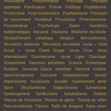
,
,
,
Philosophie
Photosynthèse
Physique
Physique
,
,
,
,
,
quantique
Planification
Poésie
Politique
Polythéisme
,
,
,
Positivisme
Post-modernisme
Prachandisme
Principes
,
,
,
,
du mouvement
Proletkult
Prostitution
Protestantisme
,
,
,
Psychanalyse
Psychologie
Queer
Questions
,
,
,
,
mathématiques
Racisme
Réalisme
Réalisme socialiste
,
,
,
Réchauffement climatique
Religion
Révisionnisme
,
,
Révolution culturelle
Révolution socialiste
revue « Front
,
,
,
Social »
revue Clarté Rouge
revue Crise
revue
,
,
internationale Communisme
revue Ligne Classique
,
,
,
,
Romantisme
Sacrorum antistitum
Science
Scolastique
,
,
,
Sculture
Seconde Guerre mondiale
Sécurité routière
,
,
,
Semi-féodalisme
Sionisme
Situationnisme
Social-
,
,
,
,
impérialisme
Socialisme
Société
Soulèvement armé
,
,
,
,
Sport
Structuralisme
Subjectivisme
Surréalisme
,
,
,
,
Symbiogenèse
Symbolisme
Syndicalisme
Théatre
,
,
,
Théorie de l'évolution
Théorie du génie
Théorie du reflet
,
,
,
,
Tiers-mondisme
Titisme
Trafic de drogues
Triple union