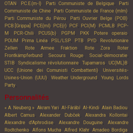
,
,
,
OTAN
P.C.E.(m-l)
Parti Communiste de Belgique
Parti
,
,
Communiste de Chine
Parti Communiste de France (mlm)
,
,
Parti Communiste du Pérou
Parti Ouvrier Belge (POB)
,
,
,
,
,
,
PCB [Grippa]
PCE(ml)
PCE(r)
PCF
PCI(M)
PCMLB
PCP-
,
,
,
,
,
,
M
PCR-Chili
PCUS(b)
PGPM
PKK
Potere operaio
,
,
,
,
,
POUM
Prima Linéa
PSL/LSP
PTB
PYD
Revolutionäre
,
,
,
Zellen
Rote Armee Fraktion
Rote Zora
Roter
,
,
,
Frontkämpferbund
Secours Rouge
Social-démocratie
,
,
,
,
STIB
Syndicalisme révolutionnaire
Tupamaros
UC(ML)B
,
UCC (Unione dei Comunisti Combattenti)
Universités-
,
,
Usines-Union (UUU)
Weather Underground
Young Lords
,
Party
Personnalités
,
,
,
,
,
« A. Neuberg »
Akram Yari
Al-Fârâbî
Al-Kindi
Alain Badiou
,
,
,
Albert Camus
Alexander Dubček
Alexandra Kollontai
,
,
Alexandre d’Aphrodise
Alexandre Douguine
Alexandre
,
,
,
,
Rodtchenko
Alfons Mucha
Alfred Klahr
Amadeo Bordiga