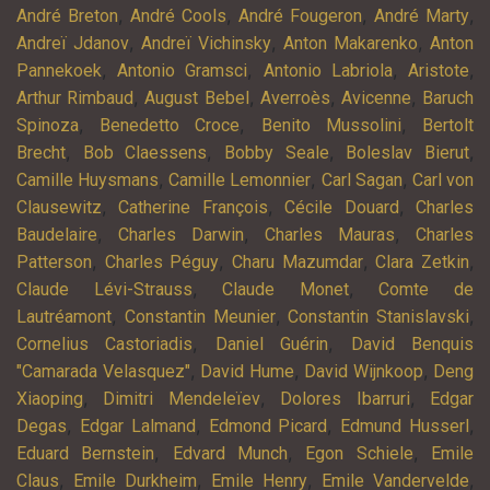
,
,
,
,
André Breton
André Cools
André Fougeron
André Marty
,
,
,
Andreï Jdanov
Andreï Vichinsky
Anton Makarenko
Anton
,
,
,
,
Pannekoek
Antonio Gramsci
Antonio Labriola
Aristote
,
,
,
,
Arthur Rimbaud
August Bebel
Averroès
Avicenne
Baruch
,
,
,
Spinoza
Benedetto Croce
Benito Mussolini
Bertolt
,
,
,
,
Brecht
Bob Claessens
Bobby Seale
Boleslav Bierut
,
,
,
Camille Huysmans
Camille Lemonnier
Carl Sagan
Carl von
,
,
,
Clausewitz
Catherine François
Cécile Douard
Charles
,
,
,
Baudelaire
Charles Darwin
Charles Mauras
Charles
,
,
,
,
Patterson
Charles Péguy
Charu Mazumdar
Clara Zetkin
,
,
Claude Lévi-Strauss
Claude Monet
Comte de
,
,
,
Lautréamont
Constantin Meunier
Constantin Stanislavski
,
,
Cornelius Castoriadis
Daniel Guérin
David Benquis
,
,
,
"Camarada Velasquez"
David Hume
David Wijnkoop
Deng
,
,
,
Xiaoping
Dimitri Mendeleïev
Dolores Ibarruri
Edgar
,
,
,
,
Degas
Edgar Lalmand
Edmond Picard
Edmund Husserl
,
,
,
Eduard Bernstein
Edvard Munch
Egon Schiele
Emile
,
,
,
,
Claus
Emile Durkheim
Emile Henry
Emile Vandervelde