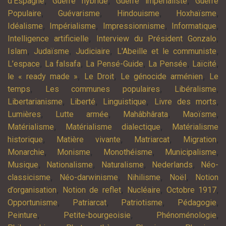
,
,
,
d'Espagne
Guerre hybride
Guerre impérialiste
Guerre
,
,
,
,
Populaire
Guévarisme
Hindouisme
Hoxhaïsme
,
,
,
,
Idéalisme
Impérialisme
Impressionnisme
Informatique
,
,
Intelligence artificielle
Interview du Président Gonzalo
,
,
,
,
Islam
Judaïsme
Judiciaire
L'Abeille et le communiste
,
,
,
,
,
L’espace
La falsafa
La Pensé-Guide
La Pensée
Laïcité
,
,
,
le « ready made »
Le Droit
Le génocide arménien
Le
,
,
,
temps
Les communes populaires
Libéralisme
,
,
,
,
Libertarianisme
Liberté
Linguistique
Livre des morts
,
,
,
,
Lumières
Lutte armée
Mahâbhârata
Maoïsme
,
,
Matérialisme
Matérialisme dialectique
Matérialisme
,
,
,
,
historique
Matière vivante
Matriarcat
Migration
,
,
,
,
Monarchie
Monisme
Monothéisme
Municipalisme
,
,
,
,
Musique
Nationalisme
Naturalisme
Nederlands
Néo-
,
,
,
,
classicisme
Néo-darwinisme
Nihilisme
Noël
Notion
,
,
,
,
d’organisation
Notion de reflet
Nucléaire
Octobre 1917
,
,
,
,
Opportunisme
Patriarcat
Patriotisme
Pédagogie
,
,
,
Peinture
Petite-bourgeoisie
Phénoménologie