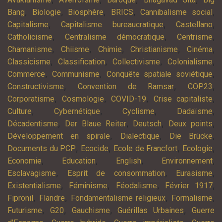
,
,
,
,
,
Bang
Biologie
Biosphère
BRICS
Cannibalisme social
,
,
,
Capitalisme
Capitalisme bureaucratique
Castellano
,
,
,
Catholicisme
Centralisme démocratique
Centrisme
,
,
,
,
,
Chamanisme
Chiisme
Chimie
Christianisme
Cinéma
,
,
,
,
Classicisme
Classification
Collectivisme
Colonialisme
,
,
,
Commerce
Communisme
Conquête spatiale soviétique
,
,
,
Constructivisme
Convention de Ramsar
COP23
,
,
,
,
Corporatisme
Cosmologie
COVID-19
Crise capitaliste
,
,
,
,
Culture
Cybernétique
Cyclisme
Dadaïsme
,
,
,
,
Décadentisme
Der Blaue Reiter
Deutsch
Deux points
,
,
,
Développement en spirale
Dialectique
Die Brücke
,
,
,
,
Documents du PCP
Ecocide
Ecole de Francfort
Ecologie
,
,
,
,
Economie
Education
English
Environnement
,
,
,
Esclavagisme
Esprit de consommation
Eurasisme
,
,
,
,
Existentialisme
Féminisme
Féodalisme
Février 1917
,
,
,
,
Fipronil
Flandre
Fondamentalisme religieux
Formalisme
,
,
,
,
Futurisme
G20
Gauchisme
Guérillas Urbaines
Guerre