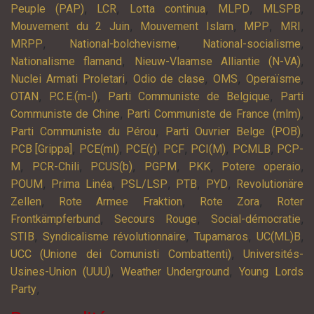
,
,
,
,
,
Peuple (PAP)
LCR
Lotta continua
MLPD
MLSPB
,
,
,
,
Mouvement du 2 Juin
Mouvement Islam
MPP
MRI
,
,
,
MRPP
National-bolchevisme
National-socialisme
,
,
Nationalisme flamand
Nieuw-Vlaamse Alliantie (N-VA)
,
,
,
,
Nuclei Armati Proletari
Odio de clase
OMS
Operaïsme
,
,
,
OTAN
P.C.E.(m-l)
Parti Communiste de Belgique
Parti
,
,
Communiste de Chine
Parti Communiste de France (mlm)
,
,
Parti Communiste du Pérou
Parti Ouvrier Belge (POB)
,
,
,
,
,
,
PCB [Grippa]
PCE(ml)
PCE(r)
PCF
PCI(M)
PCMLB
PCP-
,
,
,
,
,
,
M
PCR-Chili
PCUS(b)
PGPM
PKK
Potere operaio
,
,
,
,
,
POUM
Prima Linéa
PSL/LSP
PTB
PYD
Revolutionäre
,
,
,
Zellen
Rote Armee Fraktion
Rote Zora
Roter
,
,
,
Frontkämpferbund
Secours Rouge
Social-démocratie
,
,
,
,
STIB
Syndicalisme révolutionnaire
Tupamaros
UC(ML)B
,
UCC (Unione dei Comunisti Combattenti)
Universités-
,
,
Usines-Union (UUU)
Weather Underground
Young Lords
,
Party