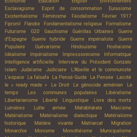
,
,
,
,
Economie
Education
English
Environnement
,
,
,
Esclavagisme
Esprit de consommation
Eurasisme
,
,
,
,
Existentialisme
Féminisme
Féodalisme
Février 1917
,
,
,
,
Fipronil
Flandre
Fondamentalisme religieux
Formalisme
,
,
,
,
Futurisme
G20
Gauchisme
Guérillas Urbaines
Guerre
,
,
,
d'Espagne
Guerre hybride
Guerre impérialiste
Guerre
,
,
,
,
Populaire
Guévarisme
Hindouisme
Hoxhaïsme
,
,
,
,
Idéalisme
Impérialisme
Impressionnisme
Informatique
,
,
Intelligence artificielle
Interview du Président Gonzalo
,
,
,
,
Islam
Judaïsme
Judiciaire
L'Abeille et le communiste
,
,
,
,
,
L’espace
La falsafa
La Pensé-Guide
La Pensée
Laïcité
,
,
,
le « ready made »
Le Droit
Le génocide arménien
Le
,
,
,
temps
Les communes populaires
Libéralisme
,
,
,
,
Libertarianisme
Liberté
Linguistique
Livre des morts
,
,
,
,
Lumières
Lutte armée
Mahâbhârata
Maoïsme
,
,
Matérialisme
Matérialisme dialectique
Matérialisme
,
,
,
,
historique
Matière vivante
Matriarcat
Migration
,
,
,
,
Monarchie
Monisme
Monothéisme
Municipalisme