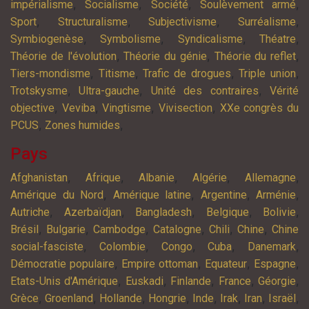
,
,
,
,
impérialisme
Socialisme
Société
Soulèvement armé
,
,
,
,
Sport
Structuralisme
Subjectivisme
Surréalisme
,
,
,
,
Symbiogenèse
Symbolisme
Syndicalisme
Théatre
,
,
,
Théorie de l'évolution
Théorie du génie
Théorie du reflet
,
,
,
,
Tiers-mondisme
Titisme
Trafic de drogues
Triple union
,
,
,
Trotskysme
Ultra-gauche
Unité des contraires
Vérité
,
,
,
,
objective
Veviba
Vingtisme
Vivisection
XXe congrès du
,
,
PCUS
Zones humides
Pays
,
,
,
,
,
Afghanistan
Afrique
Albanie
Algérie
Allemagne
,
,
,
,
Amérique du Nord
Amérique latine
Argentine
Arménie
,
,
,
,
,
Autriche
Azerbaïdjan
Bangladesh
Belgique
Bolivie
,
,
,
,
,
,
Brésil
Bulgarie
Cambodge
Catalogne
Chili
Chine
Chine
,
,
,
,
,
social-fasciste
Colombie
Congo
Cuba
Danemark
,
,
,
,
Démocratie populaire
Empire ottoman
Equateur
Espagne
,
,
,
,
,
Etats-Unis d'Amérique
Euskadi
Finlande
France
Géorgie
,
,
,
,
,
,
,
,
Grèce
Groenland
Hollande
Hongrie
Inde
Irak
Iran
Israël