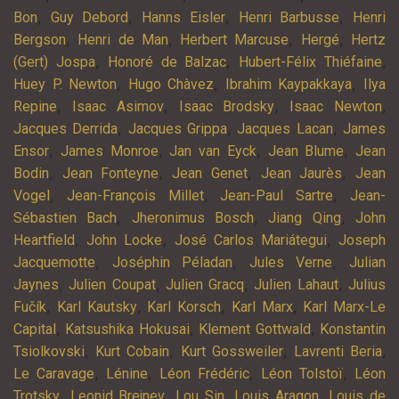
,
,
,
,
Bon
Guy Debord
Hanns Eisler
Henri Barbusse
Henri
,
,
,
,
Bergson
Henri de Man
Herbert Marcuse
Hergé
Hertz
,
,
,
(Gert) Jospa
Honoré de Balzac
Hubert-Félix Thiéfaine
,
,
,
Huey P. Newton
Hugo Chàvez
Ibrahim Kaypakkaya
Ilya
,
,
,
,
Repine
Isaac Asimov
Isaac Brodsky
Isaac Newton
,
,
,
Jacques Derrida
Jacques Grippa
Jacques Lacan
James
,
,
,
,
Ensor
James Monroe
Jan van Eyck
Jean Blume
Jean
,
,
,
,
Bodin
Jean Fonteyne
Jean Genet
Jean Jaurès
Jean
,
,
,
Vogel
Jean-François Millet
Jean-Paul Sartre
Jean-
,
,
,
Sébastien Bach
Jheronimus Bosch
Jiang Qing
John
,
,
,
Heartfield
John Locke
José Carlos Mariátegui
Joseph
,
,
,
Jacquemotte
Joséphin Péladan
Jules Verne
Julian
,
,
,
,
Jaynes
Julien Coupat
Julien Gracq
Julien Lahaut
Julius
,
,
,
,
Fučík
Karl Kautsky
Karl Korsch
Karl Marx
Karl Marx-Le
,
,
,
Capital
Katsushika Hokusai
Klement Gottwald
Konstantin
,
,
,
,
Tsiolkovski
Kurt Cobain
Kurt Gossweiler
Lavrenti Beria
,
,
,
,
Le Caravage
Lénine
Léon Frédéric
Léon Tolstoï
Léon
,
,
,
,
Trotsky
Leonid Brejnev
Lou Sin
Louis Aragon
Louis de