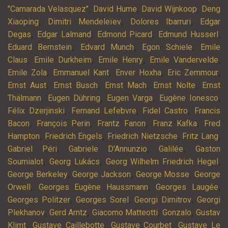
,
,
,
"Camarada Velasquez"
David Hume
David Wijnkoop
Deng
,
,
,
Xiaoping
Dimitri Mendeleïev
Dolores Ibarruri
Edgar
,
,
,
,
Degas
Edgar Lalmand
Edmond Picard
Edmund Husserl
,
,
,
Eduard Bernstein
Edvard Munch
Egon Schiele
Emile
,
,
,
,
Claus
Emile Durkheim
Emile Henry
Emile Vandervelde
,
,
,
,
Emile Zola
Emmanuel Kant
Enver Hoxha
Eric Zemmour
,
,
,
,
Ernst Aust
Ernst Busch
Ernst Mach
Ernst Nolte
Ernst
,
,
,
,
Thälmann
Eugen Dühring
Eugen Varga
Eugène Ionesco
,
,
,
Félix Dzerjinski
Fernand Lefebvre
Fidel Castro
Francis
,
,
,
,
Bacon
François Perin
Frantz Fanon
Franz Kafka
Fred
,
,
,
,
Hampton
Friedrich Engels
Friedrich Nietzsche
Fritz Lang
,
,
,
Gabriel Péri
Gabriele D'Annunzio
Galilée
Gaston
,
,
,
Soumialot
Georg Lukács
Georg Wilhelm Friedrich Hegel
,
,
,
George Berkeley
George Jackson
George Mosse
George
,
,
,
Orwell
Georges Eugène Haussmann
Georges Laugée
,
,
,
Georges Politzer
Georges Sorel
Georgi Dimitrov
Georgi
,
,
,
,
Plekhanov
Gerd Arntz
Giacomo Matteotti
Gonzalo
Gustav
,
,
,
Klimt
Gustave Caillebotte
Gustave Courbet
Gustave Le