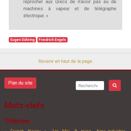
reprocher aux Grecs de n’avoir pas eu de
machines à vapeur et de télégraphe
électrique. »
Eugen Dühring
Friedrich Engels
Revenir en haut de la page.
Plan du site
Mots-clefs
Thèmes