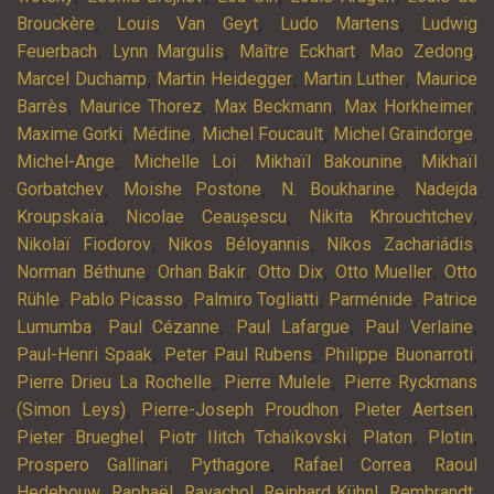
,
,
,
Brouckère
Louis Van Geyt
Ludo Martens
Ludwig
,
,
,
,
Feuerbach
Lynn Margulis
Maître Eckhart
Mao Zedong
,
,
,
Marcel Duchamp
Martin Heidegger
Martin Luther
Maurice
,
,
,
,
Barrès
Maurice Thorez
Max Beckmann
Max Horkheimer
,
,
,
,
Maxime Gorki
Médine
Michel Foucault
Michel Graindorge
,
,
,
Michel-Ange
Michelle Loi
Mikhaïl Bakounine
Mikhaïl
,
,
,
Gorbatchev
Moishe Postone
N. Boukharine
Nadejda
,
,
,
Kroupskaïa
Nicolae Ceaușescu
Nikita Khrouchtchev
,
,
,
Nikolaï Fiodorov
Nikos Béloyannis
Níkos Zachariádis
,
,
,
,
Norman Béthune
Orhan Bakir
Otto Dix
Otto Mueller
Otto
,
,
,
,
Rühle
Pablo Picasso
Palmiro Togliatti
Parménide
Patrice
,
,
,
,
Lumumba
Paul Cézanne
Paul Lafargue
Paul Verlaine
,
,
,
Paul-Henri Spaak
Peter Paul Rubens
Philippe Buonarroti
,
,
Pierre Drieu La Rochelle
Pierre Mulele
Pierre Ryckmans
,
,
,
(Simon Leys)
Pierre-Joseph Proudhon
Pieter Aertsen
,
,
,
,
Pieter Brueghel
Piotr Ilitch Tchaïkovski
Platon
Plotin
,
,
,
Prospero Gallinari
Pythagore
Rafael Correa
Raoul
,
,
,
,
,
Hedebouw
Raphaël
Ravachol
Reinhard Kühnl
Rembrandt