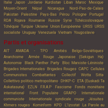
,
,
,
,
,
,
,
Italie
Japon
Jordanie
Kurdistan
Liban
Maroc
Mexique
,
,
,
,
Moyen-Orient
Népal
Nicaragua
Nord-Pas-de-Calais
,
,
,
,
,
,
Pakistan
Palestine
Pays-Bas
Pérou
Pologne
Portugal
,
,
,
,
,
,
RDA
Rojava
Roumanie
Russie
Syrie
Tchécoslovaquie
,
,
,
,
,
Tchéquie
Turquie
Ukraine
Union Européenne
URSS
URSS
,
,
,
,
,
socialiste
Uruguay
Venezuela
Vietnam
Yougoslavie
Partis et organisations
,
,
,
AIT
AMADA - TPO
Amitiés Belgo-Soviétiques
,
,
Anarchisme
Armée Rouge Japonaise (Sekigun Ha)
,
,
,
Autonomie
Black Panther Party
Bloc Marxiste-Léniniste
,
,
,
Brigades Internationales
Brigades Rouges
CAPC
Cellules
,
,
Communistes Combattantes
Collectif Wotta Sitta
,
,
Collettivo politico metropolitano
DHKP-C
ETA (Euskadi Ta
,
,
,
,
Askatasuna)
EZLN
F.R.A.P
Fascisme
Fonds monétaire
,
,
,
international
Front Populaire
GRAPO
Internationale
,
,
,
communiste
Internationale syndicale rouge
Jésuites
,
,
,
,
Khmers rouges
Kominform
KPD
L’Izostat
La Parole au