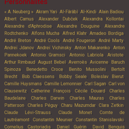
Personnalités
,
,
,
,
,
« A. Neuberg »
Akram Yari
Al-Fârâbî
Al-Kindi
Alain Badiou
,
,
,
Albert Camus
Alexander Dubček
Alexandra Kollontai
,
,
Alexandre d’Aphrodise
Alexandre Douguine
Alexandre
,
,
,
,
Rodtchenko
Alfons Mucha
Alfred Klahr
Amadeo Bordiga
,
,
,
,
André Breton
André Cools
André Fougeron
André Marty
,
,
,
Andreï Jdanov
Andreï Vichinsky
Anton Makarenko
Anton
,
,
,
,
Pannekoek
Antonio Gramsci
Antonio Labriola
Aristote
,
,
,
,
Arthur Rimbaud
August Bebel
Averroès
Avicenne
Baruch
,
,
,
Spinoza
Benedetto Croce
Benito Mussolini
Bertolt
,
,
,
,
Brecht
Bob Claessens
Bobby Seale
Boleslav Bierut
,
,
,
Camille Huysmans
Camille Lemonnier
Carl Sagan
Carl von
,
,
,
Clausewitz
Catherine François
Cécile Douard
Charles
,
,
,
Baudelaire
Charles Darwin
Charles Mauras
Charles
,
,
,
,
Patterson
Charles Péguy
Charu Mazumdar
Clara Zetkin
,
,
Claude Lévi-Strauss
Claude Monet
Comte de
,
,
,
Lautréamont
Constantin Meunier
Constantin Stanislavski
,
,
Cornelius Castoriadis
Daniel Guérin
David Benquis