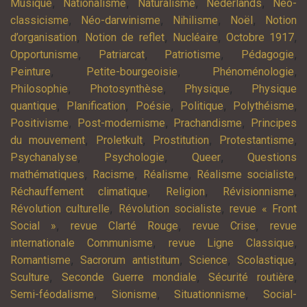
,
,
,
,
Musique
Nationalisme
Naturalisme
Nederlands
Néo-
,
,
,
,
classicisme
Néo-darwinisme
Nihilisme
Noël
Notion
,
,
,
,
d’organisation
Notion de reflet
Nucléaire
Octobre 1917
,
,
,
,
Opportunisme
Patriarcat
Patriotisme
Pédagogie
,
,
,
Peinture
Petite-bourgeoisie
Phénoménologie
,
,
,
Philosophie
Photosynthèse
Physique
Physique
,
,
,
,
,
quantique
Planification
Poésie
Politique
Polythéisme
,
,
,
Positivisme
Post-modernisme
Prachandisme
Principes
,
,
,
,
du mouvement
Proletkult
Prostitution
Protestantisme
,
,
,
Psychanalyse
Psychologie
Queer
Questions
,
,
,
,
mathématiques
Racisme
Réalisme
Réalisme socialiste
,
,
,
Réchauffement climatique
Religion
Révisionnisme
,
,
Révolution culturelle
Révolution socialiste
revue « Front
,
,
,
Social »
revue Clarté Rouge
revue Crise
revue
,
,
internationale Communisme
revue Ligne Classique
,
,
,
,
Romantisme
Sacrorum antistitum
Science
Scolastique
,
,
,
Sculture
Seconde Guerre mondiale
Sécurité routière
,
,
,
Semi-féodalisme
Sionisme
Situationnisme
Social-