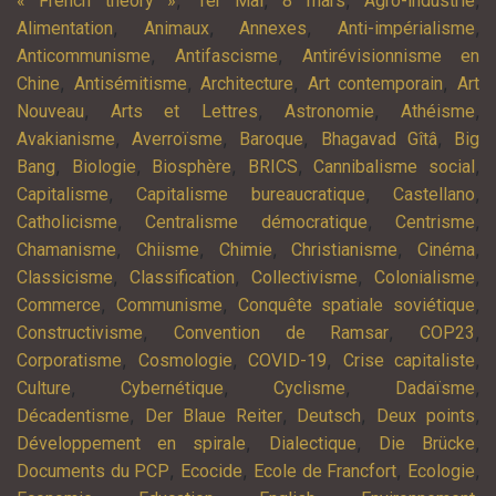
,
,
,
,
« French theory »
1er Mai
8 mars
Agro-industrie
,
,
,
,
Alimentation
Animaux
Annexes
Anti-impérialisme
,
,
Anticommunisme
Antifascisme
Antirévisionnisme en
,
,
,
,
Chine
Antisémitisme
Architecture
Art contemporain
Art
,
,
,
,
Nouveau
Arts et Lettres
Astronomie
Athéisme
,
,
,
,
Avakianisme
Averroïsme
Baroque
Bhagavad Gîtâ
Big
,
,
,
,
,
Bang
Biologie
Biosphère
BRICS
Cannibalisme social
,
,
,
Capitalisme
Capitalisme bureaucratique
Castellano
,
,
,
Catholicisme
Centralisme démocratique
Centrisme
,
,
,
,
,
Chamanisme
Chiisme
Chimie
Christianisme
Cinéma
,
,
,
,
Classicisme
Classification
Collectivisme
Colonialisme
,
,
,
Commerce
Communisme
Conquête spatiale soviétique
,
,
,
Constructivisme
Convention de Ramsar
COP23
,
,
,
,
Corporatisme
Cosmologie
COVID-19
Crise capitaliste
,
,
,
,
Culture
Cybernétique
Cyclisme
Dadaïsme
,
,
,
,
Décadentisme
Der Blaue Reiter
Deutsch
Deux points
,
,
,
Développement en spirale
Dialectique
Die Brücke
,
,
,
,
Documents du PCP
Ecocide
Ecole de Francfort
Ecologie