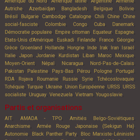
,
,
,
,
Amérique du Nord
Amérique latine
Argentine
Arménie
,
,
,
,
,
Autriche
Azerbaïdjan
Bangladesh
Belgique
Bolivie
,
,
,
,
,
,
Brésil
Bulgarie
Cambodge
Catalogne
Chili
Chine
Chine
,
,
,
,
,
social-fasciste
Colombie
Congo
Cuba
Danemark
,
,
,
,
Démocratie populaire
Empire ottoman
Equateur
Espagne
,
,
,
,
,
Etats-Unis d'Amérique
Euskadi
Finlande
France
Géorgie
,
,
,
,
,
,
,
,
Grèce
Groenland
Hollande
Hongrie
Inde
Irak
Iran
Israël
,
,
,
,
,
,
,
Italie
Japon
Jordanie
Kurdistan
Liban
Maroc
Mexique
,
,
,
,
Moyen-Orient
Népal
Nicaragua
Nord-Pas-de-Calais
,
,
,
,
,
,
Pakistan
Palestine
Pays-Bas
Pérou
Pologne
Portugal
,
,
,
,
,
,
RDA
Rojava
Roumanie
Russie
Syrie
Tchécoslovaquie
,
,
,
,
,
Tchéquie
Turquie
Ukraine
Union Européenne
URSS
URSS
,
,
,
,
,
socialiste
Uruguay
Venezuela
Vietnam
Yougoslavie
Partis et organisations
,
,
,
AIT
AMADA - TPO
Amitiés Belgo-Soviétiques
,
,
Anarchisme
Armée Rouge Japonaise (Sekigun Ha)
,
,
,
Autonomie
Black Panther Party
Bloc Marxiste-Léniniste