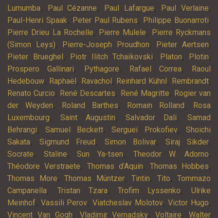
,
,
,
,
Lumumba
Paul Cézanne
Paul Lafargue
Paul Verlaine
,
,
,
Paul-Henri Spaak
Peter Paul Rubens
Philippe Buonarroti
,
,
Pierre Drieu La Rochelle
Pierre Mulele
Pierre Ryckmans
,
,
,
(Simon Leys)
Pierre-Joseph Proudhon
Pieter Aertsen
,
,
,
,
Pieter Brueghel
Piotr Ilitch Tchaïkovski
Platon
Plotin
,
,
,
Prospero Gallinari
Pythagore
Rafael Correa
Raoul
,
,
,
,
,
Hedebouw
Raphaël
Ravachol
Reinhard Kühnl
Rembrandt
,
,
,
Renato Curcio
René Descartes
René Magritte
Rogier van
,
,
,
der Weyden
Roland Barthes
Romain Rolland
Rosa
,
,
,
Luxembourg
Saint Augustin
Salvador Dali
Samad
,
,
,
Behrangi
Samuel Beckett
Sergueï Prokofiev
Shoichi
,
,
,
,
Sakata
Sigmund Freud
Simon Bolivar
Siraj Sikder
,
,
,
,
Socrate
Staline
Sun Ya-tsen
Theodor W. Adorno
,
,
,
Théodore Verstraete
Thomas d’Aquin
Thomas Hobbes
,
,
,
,
Thomas More
Thomas Müntzer
Tintin
Tito
Tommazo
,
,
,
Campanella
Tristan Tzara
Trofim Lyssenko
Ulrike
,
,
,
,
Meinhof
Vassili Perov
Viatcheslav Molotov
Victor Hugo
,
,
,
Vincent Van Gogh
Vladimir Vernadsky
Voltaire
Walter