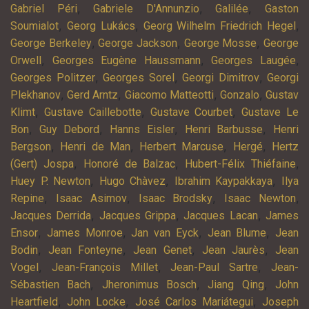
,
,
,
Gabriel Péri
Gabriele D'Annunzio
Galilée
Gaston
,
,
,
Soumialot
Georg Lukács
Georg Wilhelm Friedrich Hegel
,
,
,
George Berkeley
George Jackson
George Mosse
George
,
,
,
Orwell
Georges Eugène Haussmann
Georges Laugée
,
,
,
Georges Politzer
Georges Sorel
Georgi Dimitrov
Georgi
,
,
,
,
Plekhanov
Gerd Arntz
Giacomo Matteotti
Gonzalo
Gustav
,
,
,
Klimt
Gustave Caillebotte
Gustave Courbet
Gustave Le
,
,
,
,
Bon
Guy Debord
Hanns Eisler
Henri Barbusse
Henri
,
,
,
,
Bergson
Henri de Man
Herbert Marcuse
Hergé
Hertz
,
,
,
(Gert) Jospa
Honoré de Balzac
Hubert-Félix Thiéfaine
,
,
,
Huey P. Newton
Hugo Chàvez
Ibrahim Kaypakkaya
Ilya
,
,
,
,
Repine
Isaac Asimov
Isaac Brodsky
Isaac Newton
,
,
,
Jacques Derrida
Jacques Grippa
Jacques Lacan
James
,
,
,
,
Ensor
James Monroe
Jan van Eyck
Jean Blume
Jean
,
,
,
,
Bodin
Jean Fonteyne
Jean Genet
Jean Jaurès
Jean
,
,
,
Vogel
Jean-François Millet
Jean-Paul Sartre
Jean-
,
,
,
Sébastien Bach
Jheronimus Bosch
Jiang Qing
John
,
,
,
Heartfield
John Locke
José Carlos Mariátegui
Joseph