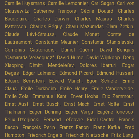
,
,
,
Camille Huysmans
Camille Lemonnier
Carl Sagan
Carl von
,
,
,
Clausewitz
Catherine François
Cécile Douard
Charles
,
,
,
Baudelaire
Charles Darwin
Charles Mauras
Charles
,
,
,
,
Patterson
Charles Péguy
Charu Mazumdar
Clara Zetkin
,
,
Claude Lévi-Strauss
Claude Monet
Comte de
,
,
,
Lautréamont
Constantin Meunier
Constantin Stanislavski
,
,
Cornelius Castoriadis
Daniel Guérin
David Benquis
,
,
,
"Camarada Velasquez"
David Hume
David Wijnkoop
Deng
,
,
,
Xiaoping
Dimitri Mendeleïev
Dolores Ibarruri
Edgar
,
,
,
,
Degas
Edgar Lalmand
Edmond Picard
Edmund Husserl
,
,
,
Eduard Bernstein
Edvard Munch
Egon Schiele
Emile
,
,
,
,
Claus
Emile Durkheim
Emile Henry
Emile Vandervelde
,
,
,
,
Emile Zola
Emmanuel Kant
Enver Hoxha
Eric Zemmour
,
,
,
,
Ernst Aust
Ernst Busch
Ernst Mach
Ernst Nolte
Ernst
,
,
,
,
Thälmann
Eugen Dühring
Eugen Varga
Eugène Ionesco
,
,
,
Félix Dzerjinski
Fernand Lefebvre
Fidel Castro
Francis
,
,
,
,
Bacon
François Perin
Frantz Fanon
Franz Kafka
Fred
,
,
,
,
Hampton
Friedrich Engels
Friedrich Nietzsche
Fritz Lang