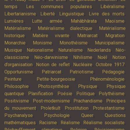
,
,
,
temps
Les communes populaires
Libéralisme
,
,
,
,
Libertarianisme
Liberté
Linguistique
Livre des morts
,
,
,
,
Lumières
Lutte armée
Mahâbhârata
Maoïsme
,
,
Matérialisme
Matérialisme dialectique
Matérialisme
,
,
,
,
historique
Matière vivante
Matriarcat
Migration
,
,
,
,
Monarchie
Monisme
Monothéisme
Municipalisme
,
,
,
,
Musique
Nationalisme
Naturalisme
Nederlands
Néo-
,
,
,
,
classicisme
Néo-darwinisme
Nihilisme
Noël
Notion
,
,
,
,
d’organisation
Notion de reflet
Nucléaire
Octobre 1917
,
,
,
,
Opportunisme
Patriarcat
Patriotisme
Pédagogie
,
,
,
Peinture
Petite-bourgeoisie
Phénoménologie
,
,
,
Philosophie
Photosynthèse
Physique
Physique
,
,
,
,
,
quantique
Planification
Poésie
Politique
Polythéisme
,
,
,
Positivisme
Post-modernisme
Prachandisme
Principes
,
,
,
,
du mouvement
Proletkult
Prostitution
Protestantisme
,
,
,
Psychanalyse
Psychologie
Queer
Questions
,
,
,
,
mathématiques
Racisme
Réalisme
Réalisme socialiste
,
,
,
Réchauffement climatique
Religion
Révisionnisme