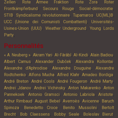
,
,
,
Zellen
Rote Armee Fraktion
Rote Zora
Roter
,
,
,
Frontkämpferbund
Secours Rouge
Social-démocratie
,
,
,
,
STIB
Syndicalisme révolutionnaire
Tupamaros
UC(ML)B
,
UCC (Unione dei Comunisti Combattenti)
Universités-
,
,
Usines-Union (UUU)
Weather Underground
Young Lords
,
Party
Personnalités
,
,
,
,
,
« A. Neuberg »
Akram Yari
Al-Fârâbî
Al-Kindi
Alain Badiou
,
,
,
Albert Camus
Alexander Dubček
Alexandra Kollontai
,
,
Alexandre d’Aphrodise
Alexandre Douguine
Alexandre
,
,
,
,
Rodtchenko
Alfons Mucha
Alfred Klahr
Amadeo Bordiga
,
,
,
,
André Breton
André Cools
André Fougeron
André Marty
,
,
,
Andreï Jdanov
Andreï Vichinsky
Anton Makarenko
Anton
,
,
,
,
Pannekoek
Antonio Gramsci
Antonio Labriola
Aristote
,
,
,
,
Arthur Rimbaud
August Bebel
Averroès
Avicenne
Baruch
,
,
,
Spinoza
Benedetto Croce
Benito Mussolini
Bertolt
,
,
,
,
Brecht
Bob Claessens
Bobby Seale
Boleslav Bierut