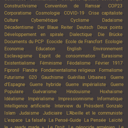
,
,
,
Constructivisme
Convention de Ramsar
COP23
,
,
,
,
Corporatisme
Cosmologie
COVID-19
Crise capitaliste
,
,
,
,
Culture
Cybernétique
Cyclisme
Dadaïsme
,
,
,
,
Décadentisme
Der Blaue Reiter
Deutsch
Deux points
,
,
,
Développement en spirale
Dialectique
Die Brücke
,
,
,
,
Documents du PCP
Ecocide
Ecole de Francfort
Ecologie
,
,
,
,
Economie
Education
English
Environnement
,
,
,
Esclavagisme
Esprit de consommation
Eurasisme
,
,
,
,
Existentialisme
Féminisme
Féodalisme
Février 1917
,
,
,
,
Fipronil
Flandre
Fondamentalisme religieux
Formalisme
,
,
,
,
Futurisme
G20
Gauchisme
Guérillas Urbaines
Guerre
,
,
,
d'Espagne
Guerre hybride
Guerre impérialiste
Guerre
,
,
,
,
Populaire
Guévarisme
Hindouisme
Hoxhaïsme
,
,
,
,
Idéalisme
Impérialisme
Impressionnisme
Informatique
,
,
Intelligence artificielle
Interview du Président Gonzalo
,
,
,
,
Islam
Judaïsme
Judiciaire
L'Abeille et le communiste
,
,
,
,
,
L’espace
La falsafa
La Pensé-Guide
La Pensée
Laïcité
,
,
,
le « ready made »
Le Droit
Le génocide arménien
Le