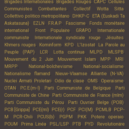
,
,
,
Brigades Internationales
Brigades Rouges
CAPC
Cellules
,
,
Communistes Combattantes
Collectif Wotta Sitta
,
,
Collettivo politico metropolitano
DHKP-C
ETA (Euskadi Ta
,
,
,
,
Askatasuna)
EZLN
F.R.A.P
Fascisme
Fonds monétaire
,
,
,
international
Front Populaire
GRAPO
Internationale
,
,
,
communiste
Internationale syndicale rouge
Jésuites
,
,
,
,
Khmers rouges
Kominform
KPD
L’Izostat
La Parole au
,
,
,
,
,
Peuple (PAP)
LCR
Lotta continua
MLPD
MLSPB
,
,
,
,
Mouvement du 2 Juin
Mouvement Islam
MPP
MRI
,
,
,
MRPP
National-bolchevisme
National-socialisme
,
,
Nationalisme flamand
Nieuw-Vlaamse Alliantie (N-VA)
,
,
,
,
Nuclei Armati Proletari
Odio de clase
OMS
Operaïsme
,
,
,
OTAN
P.C.E.(m-l)
Parti Communiste de Belgique
Parti
,
,
Communiste de Chine
Parti Communiste de France (mlm)
,
,
Parti Communiste du Pérou
Parti Ouvrier Belge (POB)
,
,
,
,
,
,
PCB [Grippa]
PCE(ml)
PCE(r)
PCF
PCI(M)
PCMLB
PCP-
,
,
,
,
,
,
M
PCR-Chili
PCUS(b)
PGPM
PKK
Potere operaio
,
,
,
,
,
POUM
Prima Linéa
PSL/LSP
PTB
PYD
Revolutionäre