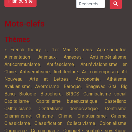
Plan du site
Mots-clefs
Thèmes
,
,
,
,
« French theory »
1er Mai
8 mars
Agro-industrie
,
,
,
,
Alimentation
Animaux
Annexes
Anti-impérialisme
,
,
Anticommunisme
Antifascisme
Antirévisionnisme en
,
,
,
,
Chine
Antisémitisme
Architecture
Art contemporain
Art
,
,
,
,
Nouveau
Arts et Lettres
Astronomie
Athéisme
,
,
,
,
Avakianisme
Averroïsme
Baroque
Bhagavad Gîtâ
Big
,
,
,
,
,
Bang
Biologie
Biosphère
BRICS
Cannibalisme social
,
,
,
Capitalisme
Capitalisme bureaucratique
Castellano
,
,
,
Catholicisme
Centralisme démocratique
Centrisme
,
,
,
,
,
Chamanisme
Chiisme
Chimie
Christianisme
Cinéma
,
,
,
,
Classicisme
Classification
Collectivisme
Colonialisme
,
,
,
Commerce
Communisme
Conquête spatiale soviétique