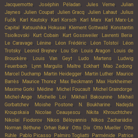
,
,
,
Jacquemotte
Joséphin Péladan
Jules Verne
Julian
,
,
,
,
Jaynes
Julien Coupat
Julien Gracq
Julien Lahaut
Julius
,
,
,
,
Fučík
Karl Kautsky
Karl Korsch
Karl Marx
Karl Marx-Le
,
,
,
Capital
Katsushika Hokusai
Klement Gottwald
Konstantin
,
,
,
,
Tsiolkovski
Kurt Cobain
Kurt Gossweiler
Lavrenti Beria
,
,
,
,
Le Caravage
Lénine
Léon Frédéric
Léon Tolstoï
Léon
,
,
,
,
Trotsky
Leonid Brejnev
Lou Sin
Louis Aragon
Louis de
,
,
,
Brouckère
Louis Van Geyt
Ludo Martens
Ludwig
,
,
,
,
Feuerbach
Lynn Margulis
Maître Eckhart
Mao Zedong
,
,
,
Marcel Duchamp
Martin Heidegger
Martin Luther
Maurice
,
,
,
,
Barrès
Maurice Thorez
Max Beckmann
Max Horkheimer
,
,
,
,
Maxime Gorki
Médine
Michel Foucault
Michel Graindorge
,
,
,
Michel-Ange
Michelle Loi
Mikhaïl Bakounine
Mikhaïl
,
,
,
Gorbatchev
Moishe Postone
N. Boukharine
Nadejda
,
,
,
Kroupskaïa
Nicolae Ceaușescu
Nikita Khrouchtchev
,
,
,
Nikolaï Fiodorov
Nikos Béloyannis
Níkos Zachariádis
,
,
,
,
Norman Béthune
Orhan Bakir
Otto Dix
Otto Mueller
Otto
,
,
,
,
Rühle
Pablo Picasso
Palmiro Togliatti
Parménide
Patrice