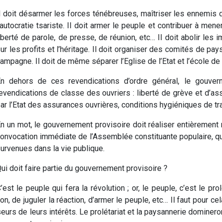
l doit désarmer les forces ténébreuses, maîtriser les ennemis d
’autocratie tsariste. Il doit armer le peuple et contribuer à mener
iberté de parole, de presse, de réunion, etc… Il doit abolir les i
ur les profits et l’héritage. Il doit organiser des comités de pay
ampagne. Il doit de même séparer l’Eglise de l’Etat et l’école de 
n dehors de ces revendications d’ordre général, le gouvern
evendications de classe des ouvriers : liberté de grève et d’ass
ar l’Etat des assurances ouvrières, conditions hygiéniques de trav
n un mot, le gouvernement provisoire doit réaliser entièreme
onvocation immédiate de l’Assemblée constituante populaire, qu
urvenues dans la vie publique.
ui doit faire partie du gouvernement provisoire ?
’est le peuple qui fera la révolution ; or, le peuple, c’est le prol
on, de juguler la réaction, d’armer le peuple, etc… Il faut pour cel
s de leurs intérêts. Le prolétariat et la paysannerie domineront 