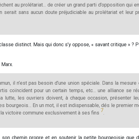
hent au prolétariat… de créer un grand parti d’opposition qui en
n serait sans aucun doute préjudiciable au prolétariat et leur 
de classe distinct. Mais qui donc s’y oppose, « savant critique »
r Marx.
mun, il n’est pas besoin d’une union spéciale. Dans la mesure 
rtis coïncident pour un certain temps, etc… une alliance se ré
 lutte, les ouvriers doivent, à chaque occasion, présenter le
s bourgeois… En un mot, il est indispensable, dés le premier m
7
ter la victoire commune exclusivement à ses fins
.
vre son chemin propre et en soutenir la petite bourgeoisie que