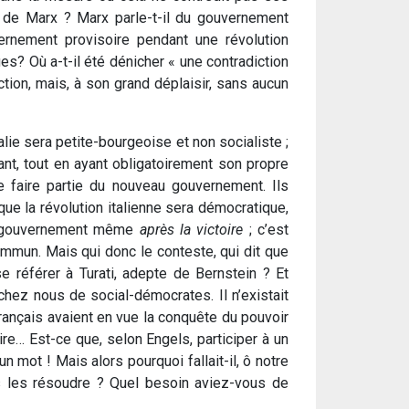
s de Marx ? Marx parle-t-il du gouvernement
vernement provisoire pendant une révolution
es? Où a-t-il été dénicher « une contradiction
ction, mais, à son grand déplaisir, sans aucun
Italie sera petite-bourgeoise et non socialiste ;
tant, tout en ayant obligatoirement son propre
de faire partie du nouveau gouvernement. Ils
que la révolution italienne sera démocratique,
 le gouvernement même
après la victoire
; c’est
ommun. Mais qui donc le conteste, qui dit que
e référer à Turati, adepte de Bernstein ? Et
 chez nous de social-démocrates. Il n’existait
 français avaient en vue la conquête du pouvoir
ire… Est-ce que, selon Engels, participer à un
 mot ! Mais alors pourquoi fallait-il, ô notre
s les résoudre ? Quel besoin aviez-vous de