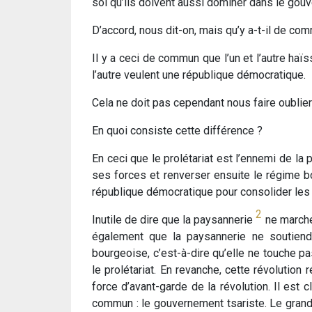
soi qu’ils doivent aussi dominer dans le gou
D’accord, nous dit-on, mais qu’y a-t-il de com
Il y a ceci de commun que l’un et l’autre haïs
l’autre veulent une république démocratique.
Cela ne doit pas cependant nous faire oublier
En quoi consiste cette différence ?
En ceci que le prolétariat est l’ennemi de la
ses forces et renverser ensuite le régime bo
république démocratique pour consolider le
2
Inutile de dire que la paysannerie
ne marcher
également que la paysannerie ne soutiendra
bourgeoise, c’est-à-dire qu’elle ne touche pa
le prolétariat. En revanche, cette révolution
force d’avant-garde de la révolution. Il est c
commun : le gouvernement tsariste. Le grand E