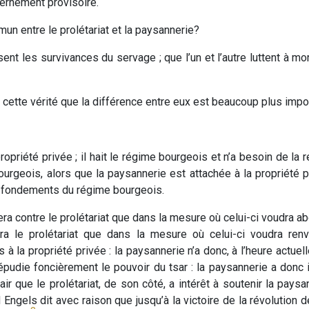
vernement provisoire.
mun entre le prolétariat et la paysannerie?
sent les survivances du servage ; que l’un et l’autre luttent à mo
 cette vérité que la différence entre eux est beaucoup plus imp
 propriété privée ; il hait le régime bourgeois et n’a besoin de 
urgeois, alors que la paysannerie est attachée à la propriété 
s fondements du régime bourgeois.
a contre le prolétariat que dans la mesure où celui-ci voudra abolir
 le prolétariat que dans la mesure où celui-ci voudra renvers
s à la propriété privée : la paysannerie n’a donc, à l’heure actue
 répudie foncièrement le pouvoir du tsar : la paysannerie a donc i
lair que le prolétariat, de son côté, a intérêt à soutenir la pay
ngels dit avec raison que jusqu’à la victoire de la révolution dém