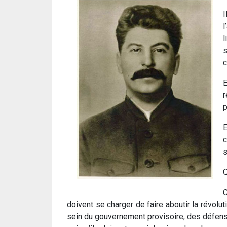
I
l
l
s
c
E
r
p
E
c
s
Q
C
doivent se charger de faire aboutir la révoluti
sein du gouvernement provisoire, des défenseur