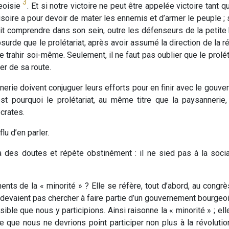
3
geoisie
. Et si notre victoire ne peut être appelée victoire tant
ire a pour devoir de mater les ennemis et d’armer le peuple ; s’i
t comprendre dans son sein, outre les défenseurs de la petite b
surde que le prolétariat, après avoir assumé la direction de la ré
e trahir soi-même. Seulement, il ne faut pas oublier que le prolét
er de sa route.
nnerie doivent conjuguer leurs efforts pour en finir avec le gouve
est pourquoi le prolétariat, au même titre que la paysannerie
crates.
lu d’en parler.
ui a des doutes et répète obstinément : il ne sied pas à la soc
ents de la « minorité » ? Elle se réfère, tout d’abord, au cong
 devaient pas chercher à faire partie d’un gouvernement bourgeo
ible que nous y participions. Ainsi raisonne la « minorité » ; el
ue que nous ne devrions point participer non plus à la révolut