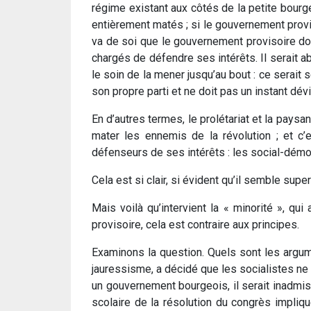
régime existant aux côtés de la petite bour
entièrement matés ; si le gouvernement proviso
va de soi que le gouvernement provisoire doi
chargés de défendre ses intérêts. Il serait ab
le soin de la mener jusqu’au bout : ce serait s
son propre parti et ne doit pas un instant dévi
En d’autres termes, le prolétariat et la paysa
mater les ennemis de la révolution ; et c’
défenseurs de ses intérêts : les social-démo
Cela est si clair, si évident qu’il semble superf
Mais voilà qu’intervient la « minorité », q
provisoire, cela est contraire aux principes.
Examinons la question. Quels sont les argum
jauressisme, a décidé que les socialistes ne
un gouvernement bourgeois, il serait inadmiss
scolaire de la résolution du congrès impliq