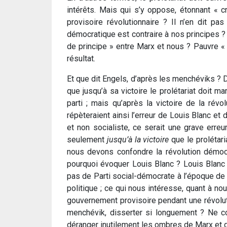
intérêts. Mais qui s’y oppose, étonnant « 
provisoire révolutionnaire ? Il n’en dit p
démocratique est contraire à nos principes ? 
de principe » entre Marx et nous ? Pauvre « c
résultat.
Et que dit Engels, d’après les menchéviks ? Dans
que jusqu’à sa victoire le prolétariat doit m
parti ; mais qu’après la victoire de la rév
répèteraient ainsi l’erreur de Louis Blanc et
et non socialiste, ce serait une grave err
seulement
jusqu’à la victoire
que le prolétari
nous devons confondre la révolution démocra
pourquoi évoquer Louis Blanc ? Louis Blanc ét
pas de Parti social-démocrate à l’époque de Lo
politique ; ce qui nous intéresse, quant à no
gouvernement provisoire pendant une révolutio
menchévik, disserter si longuement ? Ne c
déranger inutilement les ombres de Marx et 