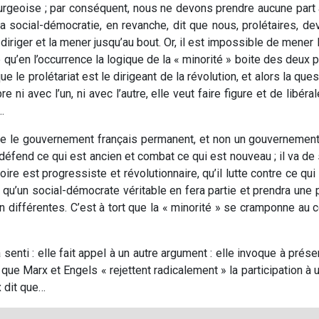
bourgeoise ; par conséquent, nous ne devons prendre aucune part 
a social-démocratie, en revanche, dit que nous, prolétaires, de
 diriger et la mener jusqu’au bout. Or, il est impossible de mener 
qu’en l’occurrence la logique de la « minorité » boite des deux pi
e le prolétariat est le dirigeant de la révolution, et alors la qu
re ni avec l’un, ni avec l’autre, elle veut faire figure et de libér
…
ue le gouvernement français permanent, et non un gouvernement
l défend ce qui est ancien et combat ce qui est nouveau ; il va de
re est progressiste et révolutionnaire, qu’il lutte contre ce qui 
soi qu’un social-démocrate véritable en fera partie et prendra une
 différentes. C’est à tort que la « minorité » se cramponne au 
’a senti : elle fait appel à un autre argument : elle invoque à pr
que Marx et Engels « rejettent radicalement » la participation à
x dit que…