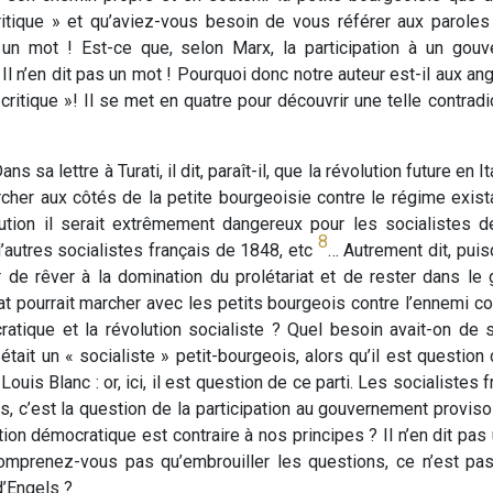
critique » et qu’aviez-vous besoin de vous référer aux parole
as un mot ! Est-ce que, selon Marx, la participation à un gou
Il n’en dit pas un mot ! Pourquoi donc notre auteur est-il aux ang
ritique »! Il se met en quatre pour découvrir une telle contradi
 sa lettre à Turati, il dit, paraît-il, que la révolution future en 
archer aux côtés de la petite bourgeoisie contre le régime exis
olution il serait extrêmement dangereux pour les socialistes 
8
 d’autres socialistes français de 1848, etc
… Autrement dit, puis
eur de rêver à la domination du prolétariat et de rester dans
at pourrait marcher avec les petits bourgeois contre l’ennemi c
tique et la révolution socialiste ? Quel besoin avait-on de s
ait un « socialiste » petit-bourgeois, alors qu’il est question
uis Blanc : or, ici, il est question de ce parti. Les socialistes
us, c’est la question de la participation au gouvernement proviso
n démocratique est contraire à nos principes ? Il n’en dit pas un
omprenez-vous pas qu’embrouiller les questions, ce n’est pa
d’Engels ?